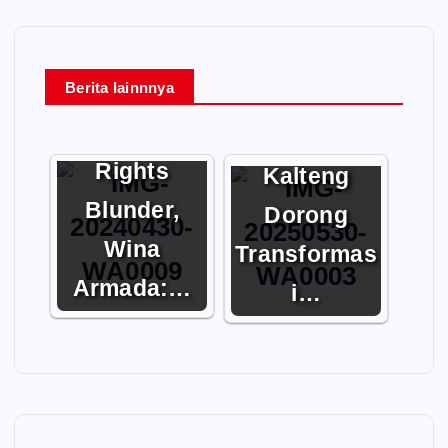
Berita lainnnya
Perpres
Hardiknas
Publisher
2025:
Rights
Kalteng
Blunder,
Dorong
Wina
Transformas
Armada:…
i…