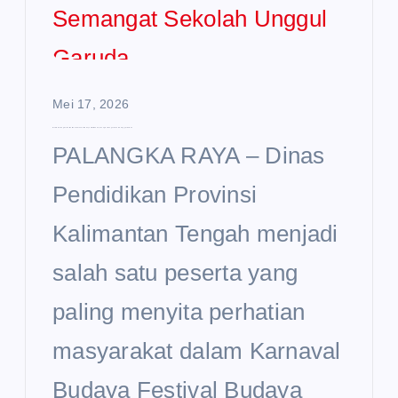
Mei 17, 2026
Disdik Kalteng Curi Perhatian di Karnaval Budaya FBIM 2026, Usung Semangat Sekolah Unggul Garuda
PALANGKA RAYA – Dinas
Pendidikan Provinsi
Kalimantan Tengah menjadi
salah satu peserta yang
paling menyita perhatian
masyarakat dalam Karnaval
Budaya Festival Budaya