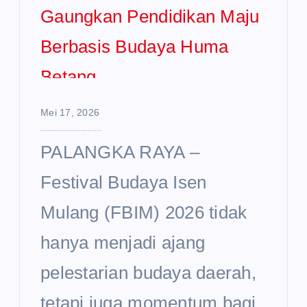
Mei 17, 2026
FBIM 2026 Jadi Momentum Disdik Kalteng Gaungkan Pendidikan Maju Berbasis Budaya Huma Betang
PALANGKA RAYA –
Festival Budaya Isen
Mulang (FBIM) 2026 tidak
hanya menjadi ajang
pelestarian budaya daerah,
tetapi juga momentum bagi