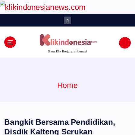
S
k
i
p
Satu Klik Berjuta Informasi
t
o
Home
c
o
n
‎Bangkit Bersama Pendidikan,
t
Disdik Kalteng Serukan