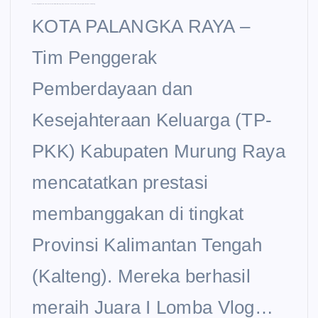
Inovasi Digital Berbuah Prestasi: TP-PKK Murung Raya Raih Juara I Lomba Vlog Tingkat Provinsi Kalteng
KOTA PALANGKA RAYA –
Tim Penggerak
Pemberdayaan dan
Kesejahteraan Keluarga (TP-
PKK) Kabupaten Murung Raya
mencatatkan prestasi
membanggakan di tingkat
Provinsi Kalimantan Tengah
(Kalteng). Mereka berhasil
meraih Juara I Lomba Vlog…