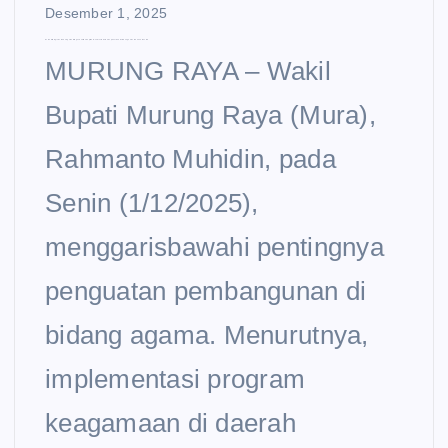
Desember 1, 2025
Peran Strategis Pemuka Agama Ditegaskan Wabup Mura: Jadi Jembatan Aspirasi dan Pembangun Kerukunan Daerah
MURUNG RAYA – Wakil
Bupati Murung Raya (Mura),
Rahmanto Muhidin, pada
Senin (1/12/2025),
menggarisbawahi pentingnya
penguatan pembangunan di
bidang agama. Menurutnya,
implementasi program
keagamaan di daerah