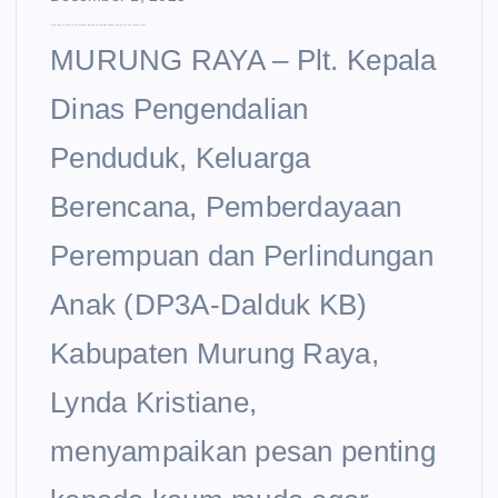
Lindungi Masa Depan Generasi Muda, DP3A-Dalduk KB Mura Imbau Remaja Tunda Pernikahan Dini
MURUNG RAYA – Plt. Kepala
Dinas Pengendalian
Penduduk, Keluarga
Berencana, Pemberdayaan
Perempuan dan Perlindungan
Anak (DP3A-Dalduk KB)
Kabupaten Murung Raya,
Lynda Kristiane,
menyampaikan pesan penting