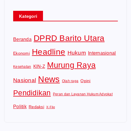
e
o
Kategori
DPRD Barito Utara
Beranda
Headline
Hukum
Internasional
Ekonomi
Murung Raya
KIN-Z
Kesehatan
News
Nasional
Opini
Olah raga
Pendidikan
Peran dan Layanan Hukum Advokat
Politik
Redaksi
X-File