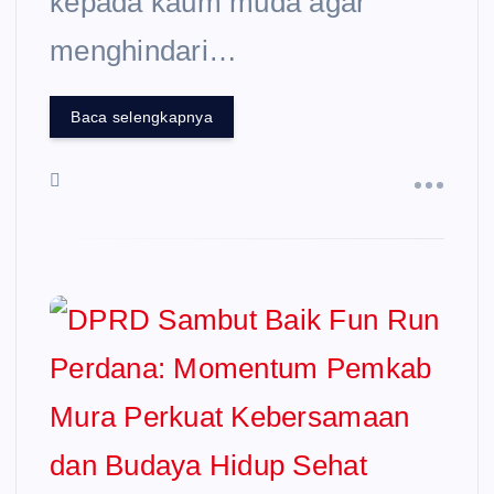
kepada kaum muda agar
menghindari…
Baca selengkapnya