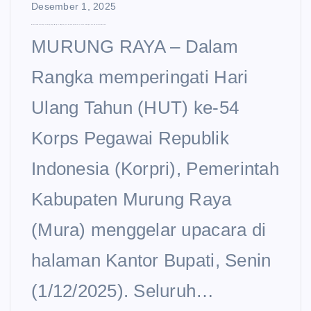
Desember 1, 2025
Momentum Pemantapan Kinerja, Bupati Heriyus Pimpin Upacara HUT Korpri ke-54, Tekankan Disiplin dan Profesionalisme ASN
MURUNG RAYA – Dalam
Rangka memperingati Hari
Ulang Tahun (HUT) ke-54
Korps Pegawai Republik
Indonesia (Korpri), Pemerintah
Kabupaten Murung Raya
(Mura) menggelar upacara di
halaman Kantor Bupati, Senin
(1/12/2025). Seluruh…