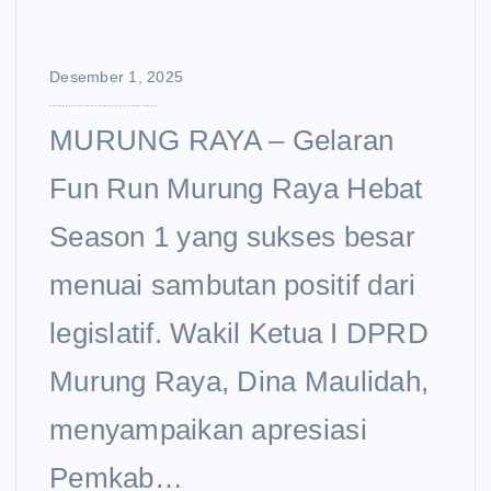
Desember 1, 2025
DPRD Sambut Baik Fun Run Perdana: Momentum Pemkab Mura Perkuat Kebersamaan dan Budaya Hidup Sehat
MURUNG RAYA – Gelaran
Fun Run Murung Raya Hebat
Season 1 yang sukses besar
menuai sambutan positif dari
legislatif. Wakil Ketua I DPRD
Murung Raya, Dina Maulidah,
menyampaikan apresiasi
Pemkab…