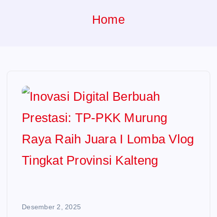
e
Home
n
t
Desember 2, 2025