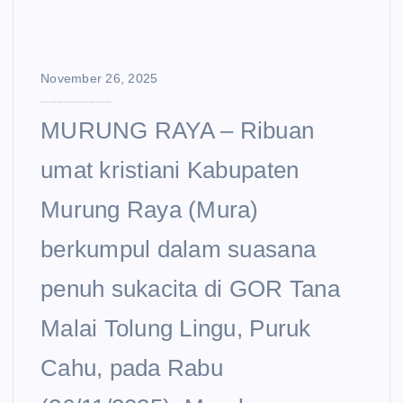
November 26, 2025
Murung Raya Bermazmur 2025: Ribuan Umat Kristiani Bersatu dalam Iman dan Kebersamaan
MURUNG RAYA – Ribuan
umat kristiani Kabupaten
Murung Raya (Mura)
berkumpul dalam suasana
penuh sukacita di GOR Tana
Malai Tolung Lingu, Puruk
Cahu, pada Rabu