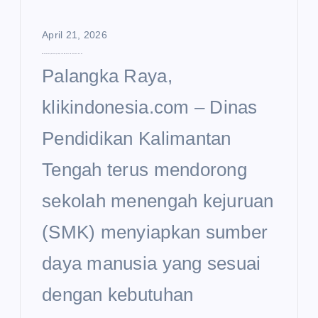
April 21, 2026
SMK di Kalteng Didorong Siapkan SDM Sesuai Kebutuhan Daerah
Palangka Raya,
klikindonesia.com – Dinas
Pendidikan Kalimantan
Tengah terus mendorong
sekolah menengah kejuruan
(SMK) menyiapkan sumber
daya manusia yang sesuai
dengan kebutuhan