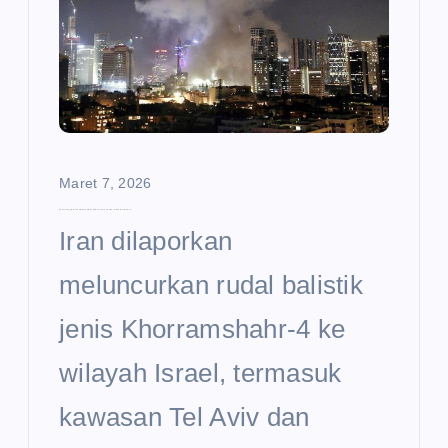
Maret 7, 2026
Rudal Canggih Iran Khorramshahr-4 Hantam Israel, Sebar Puluhan Bom Kecil di Udara
Iran dilaporkan
meluncurkan rudal balistik
jenis Khorramshahr-4 ke
wilayah Israel, termasuk
kawasan Tel Aviv dan