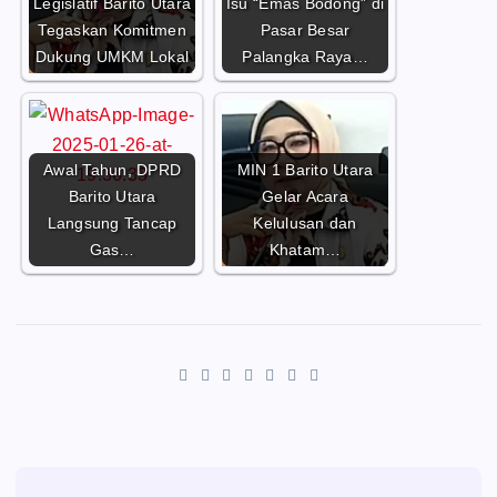
Legislatif Barito Utara
Isu “Emas Bodong” di
Tegaskan Komitmen
Pasar Besar
Dukung UMKM Lokal
Palangka Raya…
Awal Tahun, DPRD
MIN 1 Barito Utara
Barito Utara
Gelar Acara
Langsung Tancap
Kelulusan dan
Gas…
Khatam…