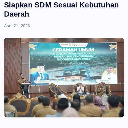
e
Siapkan SDM Sesuai Kebutuhan
Daerah
n
April 21, 2026
t