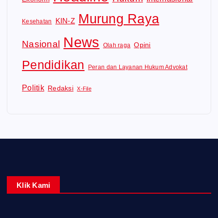
Murung Raya
KIN-Z
Kesehatan
News
Nasional
Opini
Olah raga
Pendidikan
Peran dan Layanan Hukum Advokat
Politik
Redaksi
X-File
Klik Kami