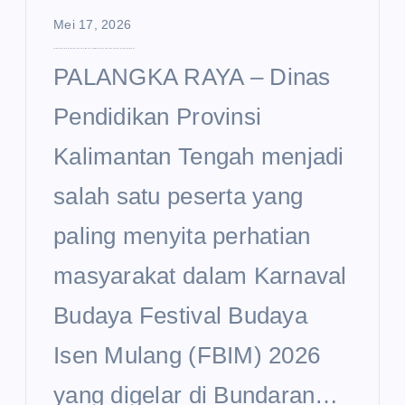
Mei 17, 2026
Disdik Kalteng Curi Perhatian di Karnaval Budaya FBIM 2026, Usung Semangat Sekolah Unggul Garuda
PALANGKA RAYA – Dinas
Pendidikan Provinsi
Kalimantan Tengah menjadi
salah satu peserta yang
paling menyita perhatian
masyarakat dalam Karnaval
Budaya Festival Budaya
Isen Mulang (FBIM) 2026
yang digelar di Bundaran…