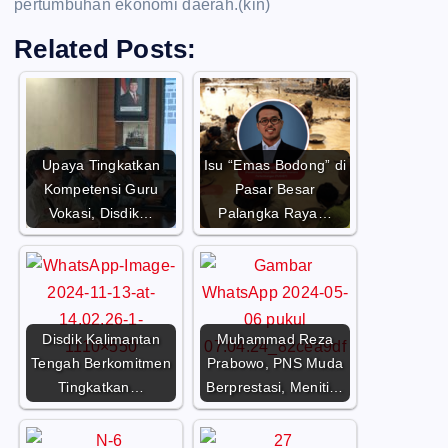
pertumbuhan ekonomi daerah.(kin)
Related Posts:
Upaya Tingkatkan
Isu “Emas Bodong” di
Kompetensi Guru
Pasar Besar
Vokasi, Disdik…
Palangka Raya…
Disdik Kalimantan
Muhammad Reza
Tengah Berkomitmen
Prabowo, PNS Muda
Tingkatkan…
Berprestasi, Meniti…