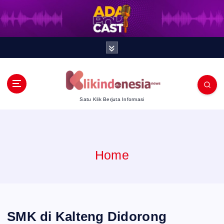
S
k
i
p
t
Satu Klik Berjuta Informasi
o
c
Home
o
n
t
SMK di Kalteng Didorong