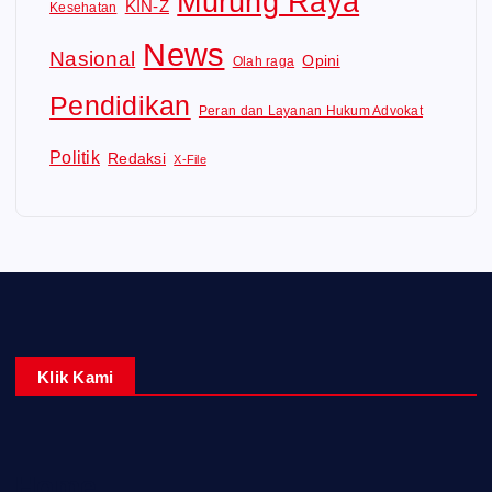
Murung Raya
KIN-Z
Kesehatan
News
Nasional
Opini
Olah raga
Pendidikan
Peran dan Layanan Hukum Advokat
Politik
Redaksi
X-File
Klik Kami
Home