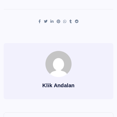
Klik Andalan
Navigasi pos