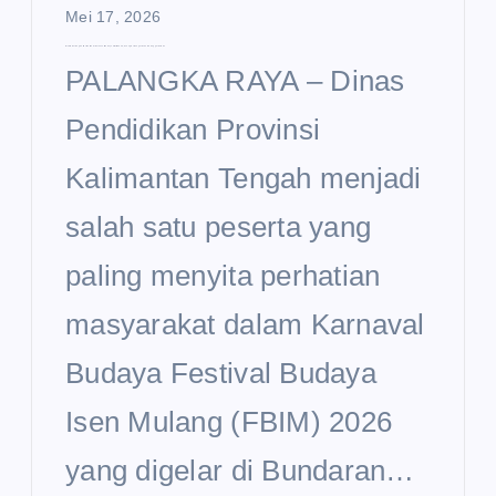
Mei 17, 2026
Disdik Kalteng Curi Perhatian di Karnaval Budaya FBIM 2026, Usung Semangat Sekolah Unggul Garuda
PALANGKA RAYA – Dinas
Pendidikan Provinsi
Kalimantan Tengah menjadi
salah satu peserta yang
paling menyita perhatian
masyarakat dalam Karnaval
Budaya Festival Budaya
Isen Mulang (FBIM) 2026
yang digelar di Bundaran…