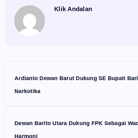
Klik Andalan
N
a
Ardianto Dewan Barut Dukung SE Bupati Bar
v
Narkotika
i
g
Dewan Barito Utara Dukung FPK Sebagai Wad
a
Harmoni