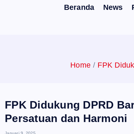
Beranda
News
n
t
Home
FPK Diduk
FPK Didukung DPRD Barit
Persatuan dan Harmoni
Januari 9, 2025