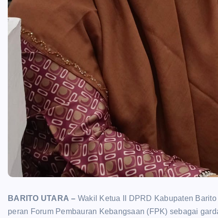
BARITO UTARA
–
Wakil Ketua II DPRD Kabupaten Barito 
peran Forum Pembauran Kebangsaan (FPK) sebagai gard