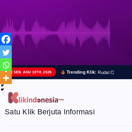
S
k
i
p
t
o
Trending Klik:
R
u
d
a
l
C
a
n
g
g
i
h
SEN. AGU 10TH, 2026
c
o
n
Satu Klik Berjuta Informasi
t
e