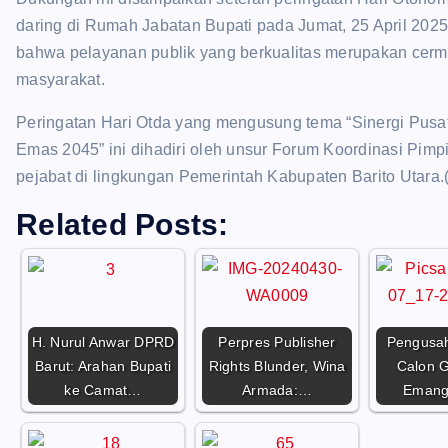
daring di Rumah Jabatan Bupati pada Jumat, 25 April 2025
bahwa pelayanan publik yang berkualitas merupakan cermi
masyarakat.
Peringatan Hari Otda yang mengusung tema “Sinergi Pus
Emas 2045” ini dihadiri oleh unsur Forum Koordinasi Pimp
pejabat di lingkungan Pemerintah Kabupaten Barito Utara.
Related Posts:
H. Nurul Anwar DPRD
Perpres Publisher
Pengusa
Barut: Arahan Bupati
Rights Blunder, Wina
Calon G
ke Camat…
Armada:…
Emang