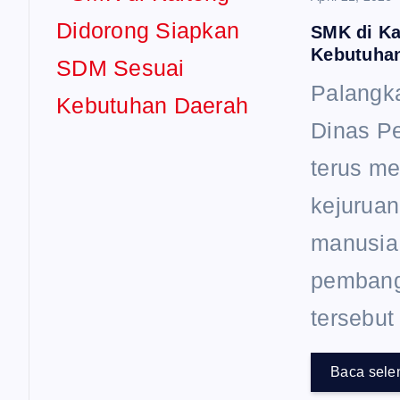
s
SMK di Ka
Kebutuha
Palangka
Dinas P
terus m
kejurua
manusia
pembang
tersebut
Baca sele