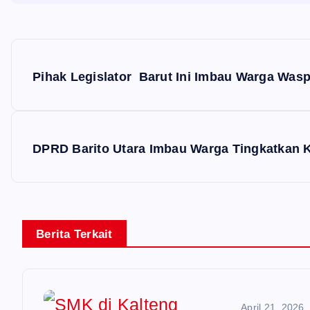
N
a
Pihak Legislator Barut Ini Imbau Warga Wasp
v
i
DPRD Barito Utara Imbau Warga Tingkatkan 
g
a
s
Berita Terkait
i
p
o
April 21, 2026