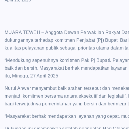
April 26, 2025
MUARA TEWEH – Anggota Dewan Perwakilan Rakyat Daera
dukungannya terhadap komitmen Penjabat (Pj) Bupati Barit
kualitas pelayanan publik sebagai prioritas utama dalam ta
“Mendukung sepenuhnya komitmen Pak Pj Bupati. Pelayana
baik dan bersih. Masyarakat berhak mendapatkan layanan y
itu, Minggu, 27 April 2025.
Nurul Anwar menyambut baik arahan tersebut dan meneka
menjadi komitmen bersama antara eksekutif dan legislatif.
bagi terwujudnya pemerintahan yang bersih dan berintegrit
“Masyarakat berhak mendapatkan layanan yang cepat, mudah,
Dukungan ini disampaikan setelah peringatan Hari Otonom