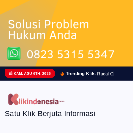
n
t
Trending Klik:
R
u
d
a
l
C
a
n
g
g
i
h
KAM. AGU 6TH, 2026
Satu Klik Berjuta Informasi