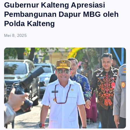
e
Gubernur Kalteng Apresiasi
Pembangunan Dapur MBG oleh
n
Polda Kalteng
t
Mei 8, 2025