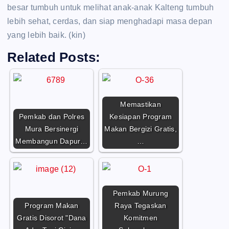
besar tumbuh untuk melihat anak-anak Kalteng tumbuh
lebih sehat, cerdas, dan siap menghadapi masa depan
yang lebih baik. (kin)
Related Posts:
Memastikan
Pemkab dan Polres
Kesiapan Program
Mura Bersinergi
Makan Bergizi Gratis,
Membangun Dapur…
…
Pemkab Murung
Program Makan
Raya Tegaskan
Gratis Disorot "Dana
Komitmen