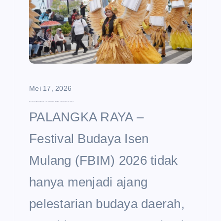
Mei 17, 2026
FBIM 2026 Jadi Momentum Disdik Kalteng Gaungkan Pendidikan Maju Berbasis Budaya Huma Betang
PALANGKA RAYA –
Festival Budaya Isen
Mulang (FBIM) 2026 tidak
hanya menjadi ajang
pelestarian budaya daerah,