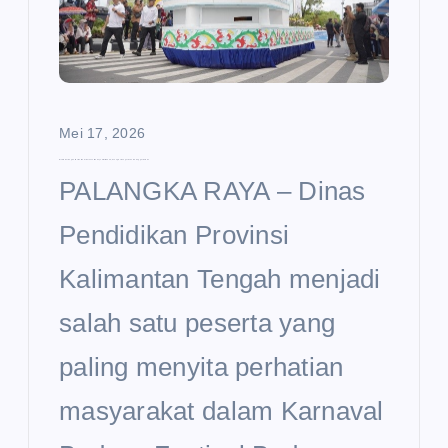
Mei 17, 2026
Disdik Kalteng Curi Perhatian di Karnaval Budaya FBIM 2026, Usung Semangat Sekolah Unggul Garuda
PALANGKA RAYA – Dinas
Pendidikan Provinsi
Kalimantan Tengah menjadi
salah satu peserta yang
paling menyita perhatian
masyarakat dalam Karnaval