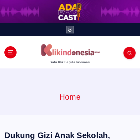
S
k
i
p
t
Satu Klik Berjuta Informasi
o
c
Home
o
n
t
‎Dukung Gizi Anak Sekolah,