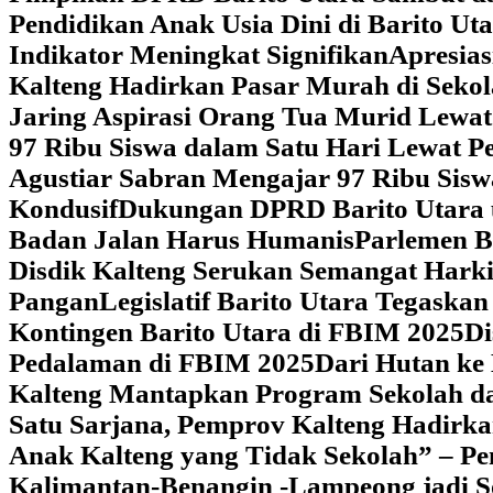
Pendidikan Anak Usia Dini di Barito Ut
Indikator Meningkat Signifikan
Apresia
Kalteng Hadirkan Pasar Murah di Sekol
Jaring Aspirasi Orang Tua Murid Lewa
97 Ribu Siswa dalam Satu Hari Lewat P
Agustiar Sabran Mengajar 97 Ribu Sisw
Kondusif
Dukungan DPRD Barito Utara u
Badan Jalan Harus Humanis
Parlemen B
Disdik Kalteng Serukan Semangat Harki
Pangan
Legislatif Barito Utara Tegas
Kontingen Barito Utara di FBIM 2025
Di
Pedalaman di FBIM 2025
‎Dari Hutan k
Kalteng Mantapkan Program Sekolah d
Satu Sarjana, Pemprov Kalteng Hadir
Anak Kalteng yang Tidak Sekolah” – Pe
Kalimantan-Benangin -Lampeong jadi 