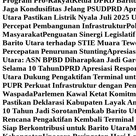
Program Pro-Rakyat
Ketua DPRD Barito
Jaga Kondusifitas Jelang PSU
DPRD Apre
Utara Pastikan Listrik Nyala Juli 202
Percepat Pembangunan Infrastruktur
Po
Masyarakat
Penguatan Sinergi Legislat
Barito Utara terhadap STIE Muara Tew
Percepatan Penurunan Stunting
Apresias
Utara: ASN BPBD Diharapkan Jadi Gar
Selama 10 Tahun
DPRD Apresiasi Respon
Utara Dukung Pengaktifan Terminal un
PUPR Perkuat Infrastruktur dengan Pe
Waspada
Parlemen Kawal Ketat Komitm
Pastikan Deklarasi Kabupaten Layak A
10 Tahun Jadi Sorotan
Pemkab Barito Ut
Rencana Pengaktifan Kembali Terminal
Siap Berkontribusi untuk Barito Utara
M