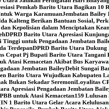
 Utara Jadikan Peringatan Hari Bhaya
siasi Pemkab Barito Utara Bagikan 10 R
5 Untuk Warga Karamuan
Jembatan Bailey 
lda Kalteng Berikan Bantuan Sosial, Pe
if dan Kepolisian dalam Menciptakan Ke
eh
DPRD Barito Utara Apresiasi Kunjun
i Tinggi untuk Pengadaan Jembatan Bail
da Terdepan
DPRD Barito Utara Dukung
s Cepat Pj Bupati Barito Utara Tangani 
tuk Atasi Kemacetan Akibat Bus Karya
ngadaan Jembatan Bailey
Debit Sungai Ba
en Barito Utara Wujudkan Kabupaten L
nak Bukan Sekadar Seremoni
Loyalitas C
ara Apresiasi Pengadaan Jembatan Baile
 PBB untuk Atasi Kemacetan
159 Lulusan
IN 1 Barito Utara Gelar Acara Kelulusa