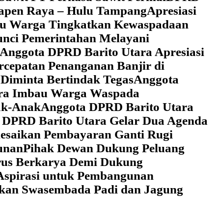
 Tapen Raya – Hulu Tampang
Apresiasi
au Warga Tingkatkan Kewaspadaan
unci Pemerintahan Melayani
Anggota DPRD Barito Utara Apresiasi
cepatan Penanganan Banjir di
Diminta Bertindak Tegas
Anggota
ara Imbau Warga Waspada
ak-Anak
Anggota DPRD Barito Utara
 DPRD Barito Utara Gelar Dua Agenda
lesaikan Pembayaran Ganti Rugi
unan
Pihak Dewan Dukung Peluang
rus Berkarya Demi Dukung
Aspirasi untuk Pembangunan
lkan Swasembada Padi dan Jagung