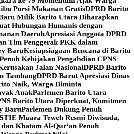
ngkara ke-79 Momentum Ajak Warga
ibu Porsi Makanan Gratis
DPRD Barito
Baru Milik Barito Utara Diharapkan
rkuat Hubungan Humanis dengan
amanan Daerah
Apresiasi Anggota DPRD
gan Tim Penggerak PKK dalam
ey Baru
Kesiapsiagaan Bencana di Barito
 Penuh Kebijakan Pengabdian CPNS
Kerusakan Jalan Nasional
DPRD Barito
wan Tambang
DPRD Barut Apresiasi Dinas
rito Naik, Warga Diminta
ayak Anak
Parlemen Barito Utara
PNS Barito Utara Diperkuat, Komitmen
y Baru
Parlemen Dukung Penuh
 STIE Muara Teweh Resmi Diwisuda,
n dan Khatam Al-Qur’an Penuh