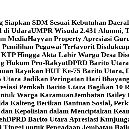
g Siapkan SDM Sesuai Kebutuhan Daera
l di Udara
UMPR Wisuda 2.431 Alumni, T
tem Media
Hayyan Property Apresiasi Guru
 Pemilihan Pegawai Terfavorit Disdukcap
 KTP Hingga Akta Lahir Warga Desa Dis
ung Hukum Pro-Rakyat
DPRD Barito Utara
amuan
Rayakan HUT Ke-75 Barito Utara, 
 Utara Jadikan Peringatan Hari Bhaya
siasi Pemkab Barito Utara Bagikan 10 R
5 Untuk Warga Karamuan
Jembatan Bailey 
lda Kalteng Berikan Bantuan Sosial, Pe
if dan Kepolisian dalam Menciptakan Ke
eh
DPRD Barito Utara Apresiasi Kunjun
i Tinggi untuk Pengadaan Jembatan Bail