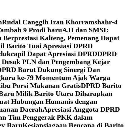
h
Rudal Canggih Iran Khorramshahr-4
ambah 9 Prodi baru
AJI dan SMSI:
 Berprestasi Kalteng, Pemenang Dapat
il Barito Tuai Apresiasi DPRD
dukcapil Dapat Apresiasi DPRD
DPRD
 Desak PLN dan Pengembang Kejar
DPRD Barut Dukung Sinergi Dan
ngkara ke-79 Momentum Ajak Warga
ibu Porsi Makanan Gratis
DPRD Barito
Baru Milik Barito Utara Diharapkan
rkuat Hubungan Humanis dengan
amanan Daerah
Apresiasi Anggota DPRD
gan Tim Penggerak PKK dalam
ey Baru
Kesiapsiagaan Bencana di Barito