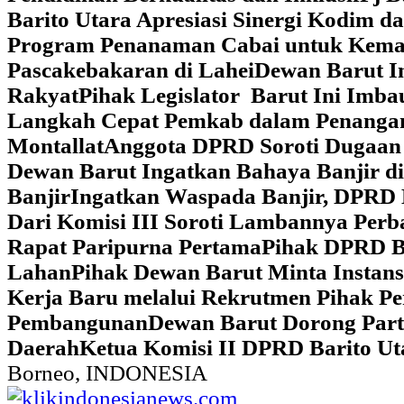
Barito Utara Apresiasi Sinergi Kodim 
Program Penanaman Cabai untuk Kema
Pascakebakaran di Lahei
Dewan Barut In
Rakyat
Pihak Legislator Barut Ini Imb
Langkah Cepat Pemkab dalam Penangan
Montallat
Anggota DPRD Soroti Dugaan 
Dewan Barut Ingatkan Bahaya Banjir d
Banjir
Ingatkan Waspada Banjir, DPRD 
Dari Komisi III Soroti Lambannya Perba
Rapat Paripurna Pertama
Pihak DPRD Ba
Lahan
Pihak Dewan Barut Minta Instan
Kerja Baru melalui Rekrutmen Pihak P
Pembangunan
Dewan Barut Dorong Part
Daerah
Ketua Komisi II DPRD Barito U
Borneo, INDONESIA