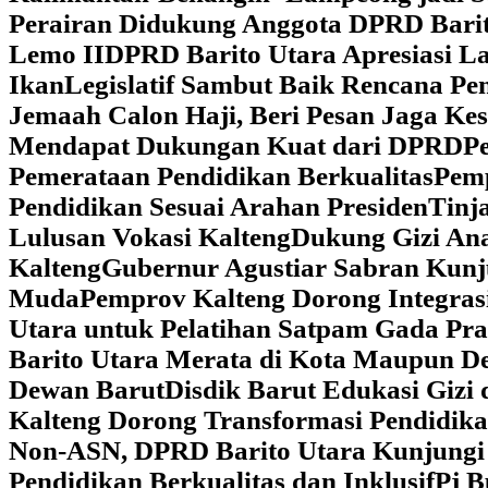
Perairan Didukung Anggota DPRD Barit
Lemo II
DPRD Barito Utara Apresiasi L
Ikan
Legislatif Sambut Baik Rencana Pe
Jemaah Calon Haji, Beri Pesan Jaga K
Mendapat Dukungan Kuat dari DPRD
‎
Pemerataan Pendidikan Berkualitas
‎Pem
Pendidikan Sesuai Arahan Presiden
‎Tin
Lulusan Vokasi Kalteng
‎Dukung Gizi An
Kalteng
‎Gubernur Agustiar Sabran Kun
Muda
‎Pemprov Kalteng Dorong Integra
Utara untuk Pelatihan Satpam Gada Pr
Barito Utara Merata di Kota Maupun D
Dewan Barut
Disdik Barut Edukasi Gizi
Kalteng Dorong Transformasi Pendidik
Non-ASN, DPRD Barito Utara Kunjung
Pendidikan Berkualitas dan Inklusif
Pj B