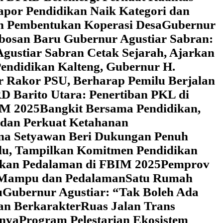
Rapor Pendidikan Naik Kategori dan
an Pembentukan Koperasi Desa
‎Gubernur
obosan Baru Gubernur Agustiar Sabran:
gustiar Sabran Cetak Sejarah, Ajarkan
endidikan Kalteng, Gubernur H.
r Rakor PSU, Berharap Pemilu Berjalan
 Barito Utara: Penertiban PKL di
IM 2025
‎Bangkit Bersama Pendidikan,
 dan Perkuat Ketahanan
a Setyawan Beri Dukungan Penuh
adu, Tampilkan Komitmen Pendidikan
dikan Pedalaman di FBIM 2025
‎Pemprov
k Mampu dan Pedalaman
‎Satu Rumah
u
‎Gubernur Agustiar: “Tak Boleh Ada
an Berkarakter
Ruas Jalan Trans
nnya
Program Pelestarian Ekosistem