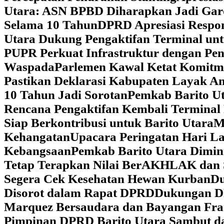
Utara: ASN BPBD Diharapkan Jadi Gar
Selama 10 Tahun
DPRD Apresiasi Respon
Utara Dukung Pengaktifan Terminal un
PUPR Perkuat Infrastruktur dengan Pe
Waspada
Parlemen Kawal Ketat Komitm
Pastikan Deklarasi Kabupaten Layak A
10 Tahun Jadi Sorotan
Pemkab Barito Ut
Rencana Pengaktifan Kembali Terminal
Siap Berkontribusi untuk Barito Utara
M
Kehangatan
Upacara Peringatan Hari La
Kebangsaan
Pemkab Barito Utara Dimin
Tetap Terapkan Nilai BerAKHLAK dan 
Segera Cek Kesehatan Hewan Kurban
Du
Disorot dalam Rapat DPRD
Dukungan DP
Marquez Bersaudara dan Bayangan Fra
Pimpinan DPRD Barito Utara Sambut d