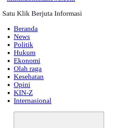
Satu Klik Berjuta Informasi
Beranda
News
Politik
Hukum
Ekonomi
Olah raga
Kesehatan
Opini
KIN-Z
Internasional