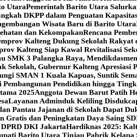
o Utara
Pemerintah Barito Utara Salurk
angkah DKPP dalam Penguatan Kapasitas
ngembangan Wisata Baru di Barito Utara
esehatan dan Kekompakan
Rencana Pemben
Pemprov Kalteng Dukung Sekolah Rakyat
prov Kalteng Siap Kawal Revitalisasi Se
jau SMK 3 Palangka Raya, Mendikdasmen P
ak Sekolah, Gubernur Kalteng Apresias
jungi SMAN 1 Kuala Kapuas, Suntik Sema
si Pembangunan Pendidikan hingga Tingk
atama 2025
Anggota Dewan Barut Patih H
esa
Layanan Adminduk Keliling Disdukcapi
 dan Pantau Jajanan di Sekolah Dapat D
an Gratis dan Peningkatan Daya Saing S
i DPRD DKI Jakarta
Hardiknas 2025: Ka
upati Barito Utara Tinjau Pabrik Kelapa