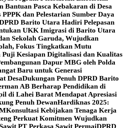
an Bantuan Pasca Kebakaran di Desa
 PPPK dan Pelestarian Sumber Daya
DPRD Barito Utara Hadiri Pelepasan
tukan UKK Imigrasi di Barito Utara
 dan Sekolah Garuda, Wujudkan
kolah, Fokus Tingkatkan Mutu
uji Kesiapan Digitalisasi dan Kualitas
i Pembangunan Dapur MBG oleh Polda
ngat Baru untuk Generasi
at Desa
Dukungan Penuh DPRD Barito
erman AB Berharap Pendidikan di
l di Lahei Barat Mendapat Apresiasi
ukung Penuh Dewan
Hardiknas 2025:
DM
Konsultasi Kebijakan Tenaga Kerja
lteng Perkuat Komitmen Wujudkan
 Sawit PT Perkasa Sawit Permai
DPRD