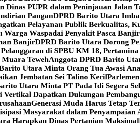
dan Dinas PUPR dalam Peninjauan Jalan
ndirian Pangan
DPRD Barito Utara Imb
gatkan Pelayanan Publik Berkualitas, K
au Warga Waspadai Penyakit Pasca Banjir
an Banjir
DPRD Barito Utara Dorong Per
Pelanggaran di SPBU KM 18, Pertamina 
i Muara Teweh
Anggota DPRD Barito Ut
Barito Utara Minta Orang Tua Awasi An
ikan Jembatan Sei Talino Kecil
Parlemen
rito Utara Minta PT Pada Idi Segera Se
si Vertikal Dapatkan Dukungan Pembang
erusahaan
Generasi Muda Harus Tetap Te
isipasi Masyarakat dalam Penyampaian 
tara Harapkan Dinas Pertanian Maksima