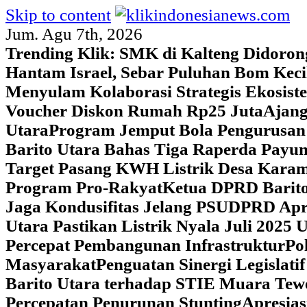
Skip to content
Jum. Agu 7th, 2026
Trending Klik:
SMK di Kalteng Didoron
Hantam Israel, Sebar Puluhan Bom Keci
Menyulam Kolaborasi Strategis Ekosis
Voucher Diskon Rumah Rp25 Juta
Ajang
Utara
Program Jemput Bola Pengurusan
Barito Utara Bahas Tiga Raperda Pay
Target Pasang KWH Listrik Desa Kar
Program Pro-Rakyat
Ketua DPRD Barito
Jaga Kondusifitas Jelang PSU
DPRD Apre
Utara Pastikan Listrik Nyala Juli 202
Percepat Pembangunan Infrastruktur
Po
Masyarakat
Penguatan Sinergi Legislat
Barito Utara terhadap STIE Muara Tew
Percepatan Penurunan Stunting
Apresias