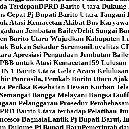
da Terdepan
DPRD Barito Utara Dukung
s Cepat Pj Bupati Barito Utara Tangani 
tuk Atasi Kemacetan Akibat Bus Karya
ngadaan Jembatan Bailey
Debit Sungai Ba
en Barito Utara Wujudkan Kabupaten L
nak Bukan Sekadar Seremoni
Loyalitas C
ara Apresiasi Pengadaan Jembatan Baile
 PBB untuk Atasi Kemacetan
159 Lulusan
IN 1 Barito Utara Gelar Acara Kelulusa
hir Pancasila, Pemkab Barito Utara Ajak
ta Periksa Kesehatan Hewan Kurban Jela
Semangat Bangga Melayani Bangsa
Taufi
gaan Pelanggaran Prosedur Pembebasan
RD Barito Utara terhadap Pelatihan Ju
ncesco Bagnaia
Lantik Pj Bupati Barut, I
an Dukung Pj Bupati Baru
Pemerintah da