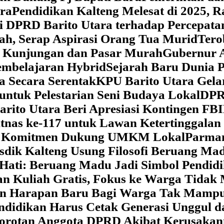
ara
‎Pendidikan Kalteng Melesat di 2025, 
si DPRD Barito Utara terhadap Percepat
ah, Serap Aspirasi Orang Tua Murid
‎Ter
t Kunjungan dan Pasar Murah
Gubernur A
embelajaran Hybrid
Sejarah Baru Dunia P
a Secara Serentak
KPU Barito Utara Gela
ntuk Pelestarian Seni Budaya Lokal
DPRD
arito Utara Beri Apresiasi Kontingen FB
tnas ke-117 untuk Lawan Ketertinggalan
kan Komitmen Dukung UMKM Lokal
Parman
sdik Kalteng Usung Filosofi Beruang M
e Hati: Beruang Madu Jadi Simbol Pendi
an Kuliah Gratis, Fokus ke Warga Tida
kan Harapan Baru Bagi Warga Tak Mamp
ndidikan Harus Cetak Generasi Unggul d
Sorotan Anggota DPRD Akibat Kerusaka