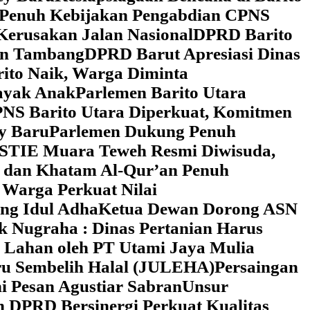
 Penuh Kebijakan Pengabdian CPNS
Kerusakan Jalan Nasional
DPRD Barito
wan Tambang
DPRD Barut Apresiasi Dinas
rito Naik, Warga Diminta
ayak Anak
Parlemen Barito Utara
PNS Barito Utara Diperkuat, Komitmen
y Baru
Parlemen Dukung Penuh
 STIE Muara Teweh Resmi Diwisuda,
n dan Khatam Al-Qur’an Penuh
 Warga Perkuat Nilai
ng Idul Adha
Ketua Dewan Dorong ASN
k Nugraha : Dinas Pertanian Harus
 Lahan oleh PT Utami Jaya Mulia
ru Sembelih Halal (JULEHA)
Persaingan
ni Pesan Agustiar Sabran
Unsur
n DPRD Bersinergi Perkuat Kualitas