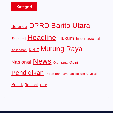
Kategori
DPRD Barito Utara
Beranda
Headline
Hukum
Internasional
Ekonomi
Murung Raya
KIN-Z
Kesehatan
News
Nasional
Opini
Olah raga
Pendidikan
Peran dan Layanan Hukum Advokat
Politik
Redaksi
X-File