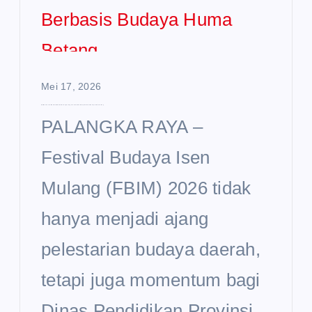
Mei 17, 2026
FBIM 2026 Jadi Momentum Disdik Kalteng Gaungkan Pendidikan Maju Berbasis Budaya Huma Betang
PALANGKA RAYA –
Festival Budaya Isen
Mulang (FBIM) 2026 tidak
hanya menjadi ajang
pelestarian budaya daerah,
tetapi juga momentum bagi
Dinas Pendidikan Provinsi