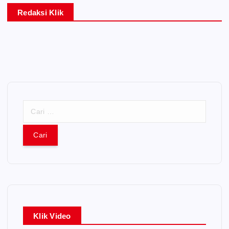
Redaksi Klik
C
a
r
i
u
Klik Video
n