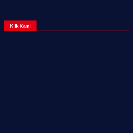
Klik Kami
Home
Redaksi
Kontak Kami
Tentang Kami
Pedoman Media Siber