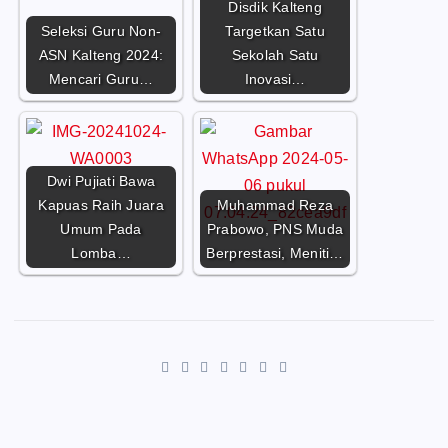
Disdik Kalteng
Seleksi Guru Non-
Targetkan Satu
ASN Kalteng 2024:
Sekolah Satu
Mencari Guru…
Inovasi…
Dwi Pujiati Bawa
Kapuas Raih Juara
Muhammad Reza
Umum Pada
Prabowo, PNS Muda
Lomba…
Berprestasi, Meniti…