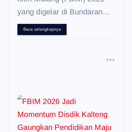
yang digelar di Bundaran…
Baca selengkapnya