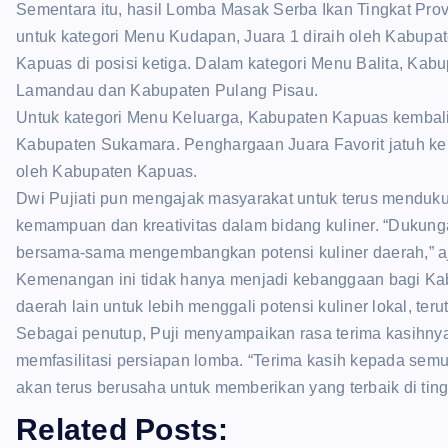
Sementara itu, hasil Lomba Masak Serba Ikan Tingkat Pr
untuk kategori Menu Kudapan, Juara 1 diraih oleh Kabupa
Kapuas di posisi ketiga. Dalam kategori Menu Balita, Kabu
Lamandau dan Kabupaten Pulang Pisau.
Untuk kategori Menu Keluarga, Kabupaten Kapuas kembali
Kabupaten Sukamara. Penghargaan Juara Favorit jatuh k
oleh Kabupaten Kapuas.
Dwi Pujiati pun mengajak masyarakat untuk terus mendukun
kemampuan dan kreativitas dalam bidang kuliner. “Dukungan
bersama-sama mengembangkan potensi kuliner daerah,” a
Kemenangan ini tidak hanya menjadi kebanggaan bagi Kab
daerah lain untuk lebih menggali potensi kuliner lokal, te
Sebagai penutup, Puji menyampaikan rasa terima kasihn
memfasilitasi persiapan lomba. “Terima kasih kepada semua
akan terus berusaha untuk memberikan yang terbaik di tingk
Related Posts: