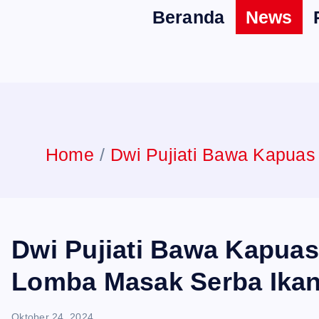
Beranda
News
n
t
Home
Dwi Pujiati Bawa Kapuas
Dwi Pujiati Bawa Kapua
Lomba Masak Serba Ikan 
Oktober 24, 2024