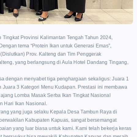
Tingkat Provinsi Kalimantan Tengah Tahun 2024,
Dengan tema “Protein Ikan untuk Generasi Emas”,
 (Dislutkan) Prov. Kalteng dan Tim Penggerak
teng, yang berlangsung di Aula Hotel Dandang Tingang,
 dengan menyabet tiga penghargaan sekaligus: Juara 1
an Juara 3 Kategori Menu Kudapan. Prestasi ini membawa
 ajang Lomba Masak Serba Ikan Tingkat Nasional
 Hari Ikan Nasional.
arang yang juga selaku Kepala Desa Tambun Raya di
f perwakilan Kabupaten Kapuas, sangat bersemangat
aian yang luar biasa untuk kami. Kami telah bekerja keras
at bersyukur bisa mewakili Kabupaten Kapuas dan meraih