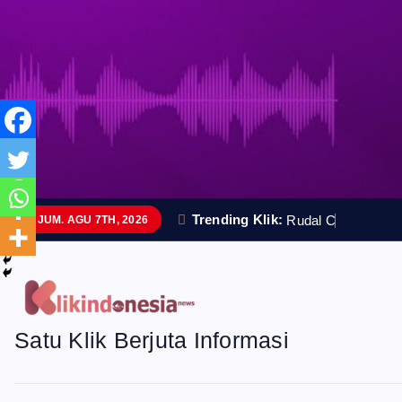
S
k
i
p
t
o
Trending Klik:
R
u
d
a
l
C
a
n
g
g
i
h
I
JUM. AGU 7TH, 2026
c
o
n
Satu Klik Berjuta Informasi
t
e