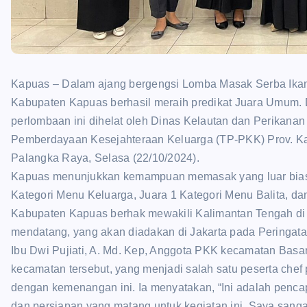
Kapuas – Dalam ajang bergengsi Lomba Masak Serba Ikan 
Kabupaten Kapuas berhasil meraih predikat Juara Umum. 
perlombaan ini dihelat oleh Dinas Kelautan dan Perikanan
Pemberdayaan Kesejahteraan Keluarga (TP-PKK) Prov. Kal
Palangka Raya, Selasa (22/10/2024).
Kapuas menunjukkan kemampuan memasak yang luar biasa
Kategori Menu Keluarga, Juara 1 Kategori Menu Balita, d
Kabupaten Kapuas berhak mewakili Kalimantan Tengah di
mendatang, yang akan diadakan di Jakarta pada Peringatan
Ibu Dwi Pujiati, A. Md. Kep, Anggota PKK kecamatan Bas
kecamatan tersebut, yang menjadi salah satu peserta che
dengan kemenangan ini. Ia menyatakan, “Ini adalah pencap
dan persiapan yang matang untuk kegiatan ini. Saya sang