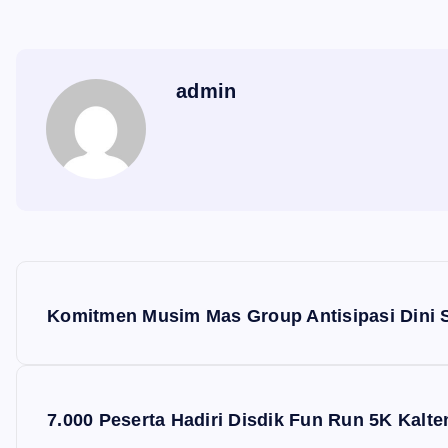
admin
N
a
Komitmen Musim Mas Group Antisipasi Dini 
v
i
7.000 Peserta Hadiri Disdik Fun Run 5K Kalt
g