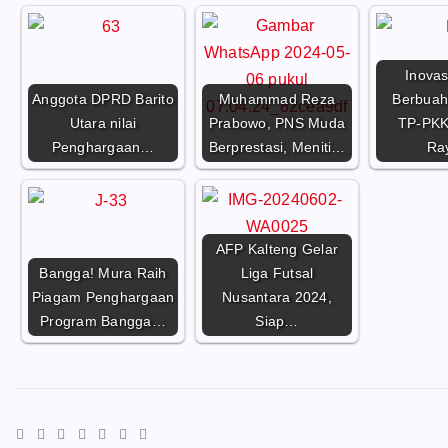
Inovasi
Anggota DPRD Barito
Muhammad Reza
Berbuah 
Utara nilai
Prabowo, PNS Muda
TP-PKK
Penghargaan…
Berprestasi, Meniti…
Ra
AFP Kalteng Gelar
Bangga! Mura Raih
Liga Futsal
Piagam Penghargaan
Nusantara 2024,
Program Bangga…
Siap…