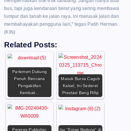
memperhatikan truk-truk tambang. Jangan hanya soal
bus, tapi juga kendaraan berat yang sering membawa
lumpur dan tanah ke jalan raya. Ini merusak jalan dan
membahayakan pengguna lain,” tegas Patih Herman.
(KIN)
Related Posts:
Parlemen Dukung
Penuh Rencana
Masuk Bursa Cagub
Pengaktifan
Kalsel, Ini Sederet
Kembali…
Prestasi Bang Rifqi
Perpres Publisher
Isu “Emas Bodong” di