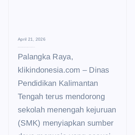
April 21, 2026
SMK di Kalteng Didorong Siapkan SDM Sesuai Kebutuhan Daerah
Palangka Raya,
klikindonesia.com – Dinas
Pendidikan Kalimantan
Tengah terus mendorong
sekolah menengah kejuruan
(SMK) menyiapkan sumber