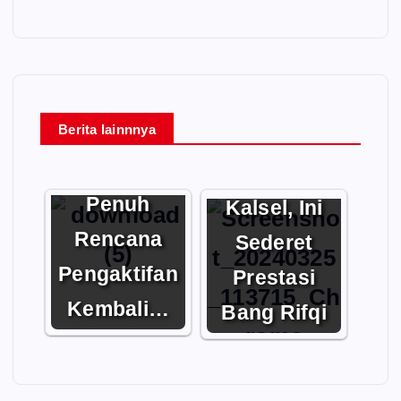
Masuk
Berita lainnnya
Parlemen
Bursa
Dukung
Cagub
Penuh
Kalsel, Ini
Rencana
Sederet
Pengaktifan
Prestasi
Kembali…
Bang Rifqi