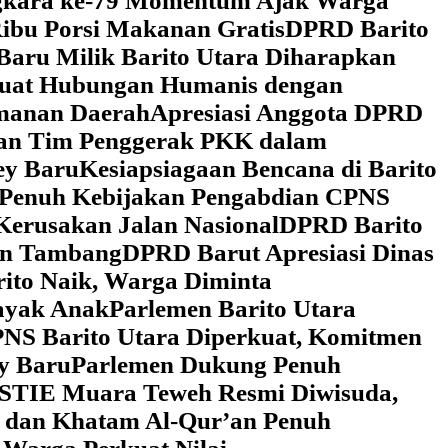
ngkara ke-79 Momentum Ajak Warga
ibu Porsi Makanan Gratis
DPRD Barito
Baru Milik Barito Utara Diharapkan
rkuat Hubungan Humanis dengan
amanan Daerah
Apresiasi Anggota DPRD
gan Tim Penggerak PKK dalam
ey Baru
Kesiapsiagaan Bencana di Barito
 Penuh Kebijakan Pengabdian CPNS
Kerusakan Jalan Nasional
DPRD Barito
wan Tambang
DPRD Barut Apresiasi Dinas
rito Naik, Warga Diminta
ayak Anak
Parlemen Barito Utara
PNS Barito Utara Diperkuat, Komitmen
y Baru
Parlemen Dukung Penuh
 STIE Muara Teweh Resmi Diwisuda,
n dan Khatam Al-Qur’an Penuh