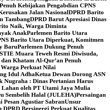
 Penuh Kebijakan Pengabdian CPNS
Kerusakan Jalan Nasional
DPRD Barito
wan Tambang
DPRD Barut Apresiasi Dinas
rito Naik, Warga Diminta
ayak Anak
Parlemen Barito Utara
PNS Barito Utara Diperkuat, Komitmen
y Baru
Parlemen Dukung Penuh
 STIE Muara Teweh Resmi Diwisuda,
n dan Khatam Al-Qur’an Penuh
 Warga Perkuat Nilai
ng Idul Adha
Ketua Dewan Dorong ASN
k Nugraha : Dinas Pertanian Harus
 Lahan oleh PT Utami Jaya Mulia
ru Sembelih Halal (JULEHA)
Persaingan
ni Pesan Agustiar Sabran
Unsur
n DPRD Bersinergi Perkuat Kualitas