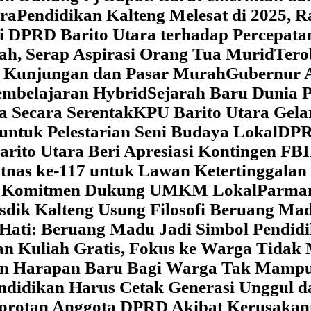
ara
‎Pendidikan Kalteng Melesat di 2025, 
si DPRD Barito Utara terhadap Percepat
ah, Serap Aspirasi Orang Tua Murid
‎Ter
t Kunjungan dan Pasar Murah
Gubernur A
embelajaran Hybrid
Sejarah Baru Dunia P
a Secara Serentak
KPU Barito Utara Gela
ntuk Pelestarian Seni Budaya Lokal
DPRD
arito Utara Beri Apresiasi Kontingen FB
tnas ke-117 untuk Lawan Ketertinggalan
kan Komitmen Dukung UMKM Lokal
Parman
sdik Kalteng Usung Filosofi Beruang M
e Hati: Beruang Madu Jadi Simbol Pendi
an Kuliah Gratis, Fokus ke Warga Tida
kan Harapan Baru Bagi Warga Tak Mamp
ndidikan Harus Cetak Generasi Unggul d
Sorotan Anggota DPRD Akibat Kerusaka