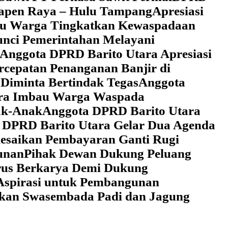
 Tapen Raya – Hulu Tampang
Apresiasi
au Warga Tingkatkan Kewaspadaan
unci Pemerintahan Melayani
Anggota DPRD Barito Utara Apresiasi
cepatan Penanganan Banjir di
Diminta Bertindak Tegas
Anggota
ara Imbau Warga Waspada
ak-Anak
Anggota DPRD Barito Utara
 DPRD Barito Utara Gelar Dua Agenda
lesaikan Pembayaran Ganti Rugi
unan
Pihak Dewan Dukung Peluang
rus Berkarya Demi Dukung
Aspirasi untuk Pembangunan
lkan Swasembada Padi dan Jagung