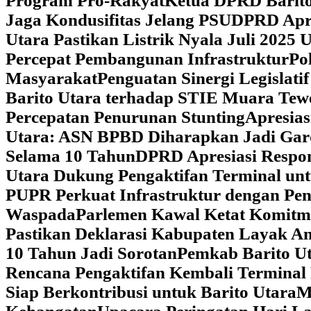
Program Pro-Rakyat
Ketua DPRD Barito
Jaga Kondusifitas Jelang PSU
DPRD Apre
Utara Pastikan Listrik Nyala Juli 202
Percepat Pembangunan Infrastruktur
Po
Masyarakat
Penguatan Sinergi Legislat
Barito Utara terhadap STIE Muara Tew
Percepatan Penurunan Stunting
Apresias
Utara: ASN BPBD Diharapkan Jadi Gar
Selama 10 Tahun
DPRD Apresiasi Respon
Utara Dukung Pengaktifan Terminal un
PUPR Perkuat Infrastruktur dengan Pe
Waspada
Parlemen Kawal Ketat Komitm
Pastikan Deklarasi Kabupaten Layak A
10 Tahun Jadi Sorotan
Pemkab Barito Ut
Rencana Pengaktifan Kembali Terminal
Siap Berkontribusi untuk Barito Utara
M