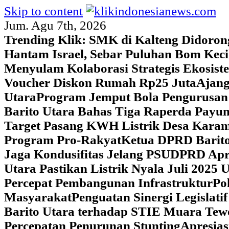
Skip to content
Jum. Agu 7th, 2026
Trending Klik:
SMK di Kalteng Didoron
Hantam Israel, Sebar Puluhan Bom Keci
Menyulam Kolaborasi Strategis Ekosis
Voucher Diskon Rumah Rp25 Juta
Ajang
Utara
Program Jemput Bola Pengurusan
Barito Utara Bahas Tiga Raperda Pay
Target Pasang KWH Listrik Desa Kar
Program Pro-Rakyat
Ketua DPRD Barito
Jaga Kondusifitas Jelang PSU
DPRD Apre
Utara Pastikan Listrik Nyala Juli 202
Percepat Pembangunan Infrastruktur
Po
Masyarakat
Penguatan Sinergi Legislat
Barito Utara terhadap STIE Muara Tew
Percepatan Penurunan Stunting
Apresias