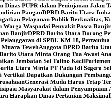
dan Dinas PUPR dalam Peninjauan Jalan
ndirian Pangan
DPRD Barito Utara Imb
gatkan Pelayanan Publik Berkualitas, K
au Warga Waspadai Penyakit Pasca Banjir
an Banjir
DPRD Barito Utara Dorong Per
Pelanggaran di SPBU KM 18, Pertamina 
i Muara Teweh
Anggota DPRD Barito Ut
Barito Utara Minta Orang Tua Awasi An
ikan Jembatan Sei Talino Kecil
Parlemen
rito Utara Minta PT Pada Idi Segera Se
si Vertikal Dapatkan Dukungan Pembang
erusahaan
Generasi Muda Harus Tetap Te
isipasi Masyarakat dalam Penyampaian 
tara Harapkan Dinas Pertanian Maksima