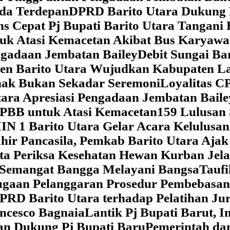
da Terdepan
DPRD Barito Utara Dukung
s Cepat Pj Bupati Barito Utara Tangani 
tuk Atasi Kemacetan Akibat Bus Karya
ngadaan Jembatan Bailey
Debit Sungai Ba
en Barito Utara Wujudkan Kabupaten L
nak Bukan Sekadar Seremoni
Loyalitas C
ara Apresiasi Pengadaan Jembatan Baile
 PBB untuk Atasi Kemacetan
159 Lulusan
IN 1 Barito Utara Gelar Acara Kelulusa
hir Pancasila, Pemkab Barito Utara Ajak
ta Periksa Kesehatan Hewan Kurban Jela
Semangat Bangga Melayani Bangsa
Taufi
gaan Pelanggaran Prosedur Pembebasan
RD Barito Utara terhadap Pelatihan Ju
ncesco Bagnaia
Lantik Pj Bupati Barut, I
an Dukung Pj Bupati Baru
Pemerintah da