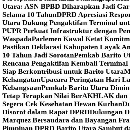
Utara: ASN BPBD Diharapkan Jadi Gar
Selama 10 Tahun
DPRD Apresiasi Respon
Utara Dukung Pengaktifan Terminal un
PUPR Perkuat Infrastruktur dengan Pe
Waspada
Parlemen Kawal Ketat Komitm
Pastikan Deklarasi Kabupaten Layak A
10 Tahun Jadi Sorotan
Pemkab Barito Ut
Rencana Pengaktifan Kembali Terminal
Siap Berkontribusi untuk Barito Utara
M
Kehangatan
Upacara Peringatan Hari La
Kebangsaan
Pemkab Barito Utara Dimin
Tetap Terapkan Nilai BerAKHLAK dan 
Segera Cek Kesehatan Hewan Kurban
Du
Disorot dalam Rapat DPRD
Dukungan DP
Marquez Bersaudara dan Bayangan Fra
Pimpinan DPRD Barito Utara Sambut d