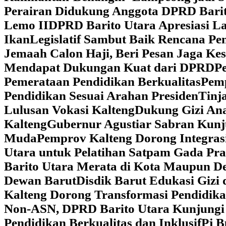
Perairan Didukung Anggota DPRD Barit
Lemo II
DPRD Barito Utara Apresiasi L
Ikan
Legislatif Sambut Baik Rencana Pe
Jemaah Calon Haji, Beri Pesan Jaga K
Mendapat Dukungan Kuat dari DPRD
‎
Pemerataan Pendidikan Berkualitas
‎Pem
Pendidikan Sesuai Arahan Presiden
‎Tin
Lulusan Vokasi Kalteng
‎Dukung Gizi An
Kalteng
‎Gubernur Agustiar Sabran Kun
Muda
‎Pemprov Kalteng Dorong Integra
Utara untuk Pelatihan Satpam Gada Pr
Barito Utara Merata di Kota Maupun D
Dewan Barut
Disdik Barut Edukasi Gizi
Kalteng Dorong Transformasi Pendidik
Non-ASN, DPRD Barito Utara Kunjung
Pendidikan Berkualitas dan Inklusif
Pj B