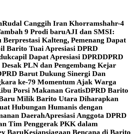
h
Rudal Canggih Iran Khorramshahr-4
ambah 9 Prodi baru
AJI dan SMSI:
 Berprestasi Kalteng, Pemenang Dapat
il Barito Tuai Apresiasi DPRD
dukcapil Dapat Apresiasi DPRD
DPRD
 Desak PLN dan Pengembang Kejar
DPRD Barut Dukung Sinergi Dan
ngkara ke-79 Momentum Ajak Warga
ibu Porsi Makanan Gratis
DPRD Barito
Baru Milik Barito Utara Diharapkan
rkuat Hubungan Humanis dengan
amanan Daerah
Apresiasi Anggota DPRD
gan Tim Penggerak PKK dalam
ey Baru
Kesiapsiagaan Bencana di Barito