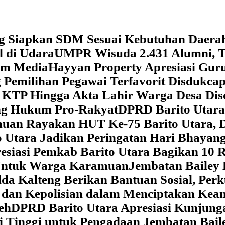
g Siapkan SDM Sesuai Kebutuhan Daera
l di Udara
UMPR Wisuda 2.431 Alumni, T
tem Media
Hayyan Property Apresiasi Guru
 Pemilihan Pegawai Terfavorit Disdukcap
 KTP Hingga Akta Lahir Warga Desa Dis
ung Hukum Pro-Rakyat
DPRD Barito Utara
amuan
Rayakan HUT Ke-75 Barito Utara, 
 Utara Jadikan Peringatan Hari Bhaya
siasi Pemkab Barito Utara Bagikan 10 R
5 Untuk Warga Karamuan
Jembatan Bailey 
lda Kalteng Berikan Bantuan Sosial, Pe
if dan Kepolisian dalam Menciptakan Ke
eh
DPRD Barito Utara Apresiasi Kunjun
i Tinggi untuk Pengadaan Jembatan Bail