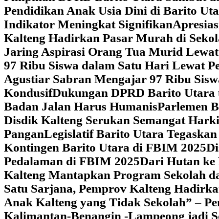
Pendidikan Anak Usia Dini di Barito Ut
Indikator Meningkat Signifikan
Apresia
Kalteng Hadirkan Pasar Murah di Sekol
Jaring Aspirasi Orang Tua Murid Lewa
97 Ribu Siswa dalam Satu Hari Lewat P
Agustiar Sabran Mengajar 97 Ribu Sisw
Kondusif
Dukungan DPRD Barito Utara u
Badan Jalan Harus Humanis
Parlemen B
Disdik Kalteng Serukan Semangat Harki
Pangan
Legislatif Barito Utara Tegas
Kontingen Barito Utara di FBIM 2025
Di
Pedalaman di FBIM 2025
‎Dari Hutan k
Kalteng Mantapkan Program Sekolah d
Satu Sarjana, Pemprov Kalteng Hadir
Anak Kalteng yang Tidak Sekolah” – Pe
Kalimantan-Benangin -Lampeong jadi 