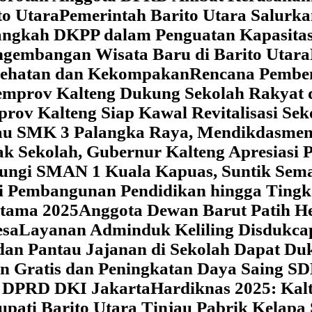
o Utara
Pemerintah Barito Utara Salurk
angkah DKPP dalam Penguatan Kapasitas
ngembangan Wisata Baru di Barito Utara
esehatan dan Kekompakan
Rencana Pemben
Pemprov Kalteng Dukung Sekolah Rakyat
prov Kalteng Siap Kawal Revitalisasi Se
jau SMK 3 Palangka Raya, Mendikdasmen P
ak Sekolah, Gubernur Kalteng Apresias
jungi SMAN 1 Kuala Kapuas, Suntik Sema
si Pembangunan Pendidikan hingga Tingk
atama 2025
Anggota Dewan Barut Patih H
esa
Layanan Adminduk Keliling Disdukcapi
 dan Pantau Jajanan di Sekolah Dapat D
an Gratis dan Peningkatan Daya Saing S
i DPRD DKI Jakarta
Hardiknas 2025: Ka
upati Barito Utara Tinjau Pabrik Kelapa