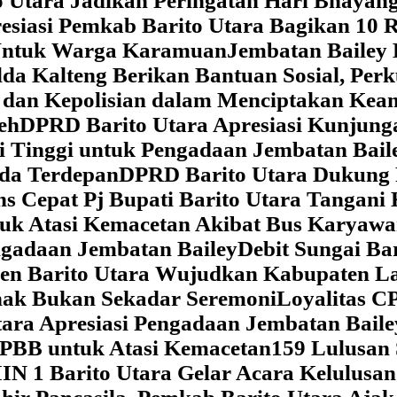
 Utara Jadikan Peringatan Hari Bhaya
siasi Pemkab Barito Utara Bagikan 10 R
5 Untuk Warga Karamuan
Jembatan Bailey 
lda Kalteng Berikan Bantuan Sosial, Pe
if dan Kepolisian dalam Menciptakan Ke
eh
DPRD Barito Utara Apresiasi Kunjun
i Tinggi untuk Pengadaan Jembatan Bail
da Terdepan
DPRD Barito Utara Dukung
s Cepat Pj Bupati Barito Utara Tangani 
tuk Atasi Kemacetan Akibat Bus Karya
ngadaan Jembatan Bailey
Debit Sungai Ba
en Barito Utara Wujudkan Kabupaten L
nak Bukan Sekadar Seremoni
Loyalitas C
ara Apresiasi Pengadaan Jembatan Baile
 PBB untuk Atasi Kemacetan
159 Lulusan
IN 1 Barito Utara Gelar Acara Kelulusa