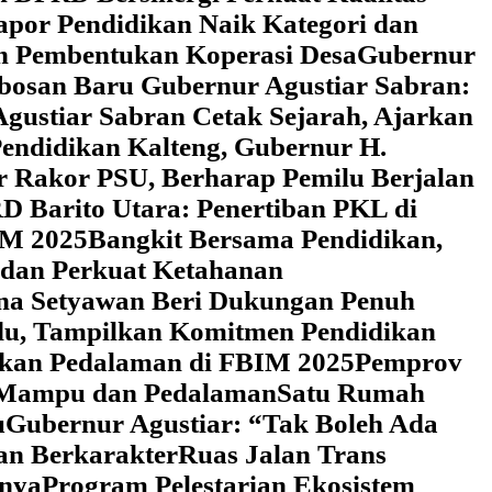
Rapor Pendidikan Naik Kategori dan
an Pembentukan Koperasi Desa
‎Gubernur
obosan Baru Gubernur Agustiar Sabran:
gustiar Sabran Cetak Sejarah, Ajarkan
endidikan Kalteng, Gubernur H.
r Rakor PSU, Berharap Pemilu Berjalan
 Barito Utara: Penertiban PKL di
IM 2025
‎Bangkit Bersama Pendidikan,
 dan Perkuat Ketahanan
a Setyawan Beri Dukungan Penuh
adu, Tampilkan Komitmen Pendidikan
dikan Pedalaman di FBIM 2025
‎Pemprov
k Mampu dan Pedalaman
‎Satu Rumah
u
‎Gubernur Agustiar: “Tak Boleh Ada
an Berkarakter
Ruas Jalan Trans
nnya
Program Pelestarian Ekosistem