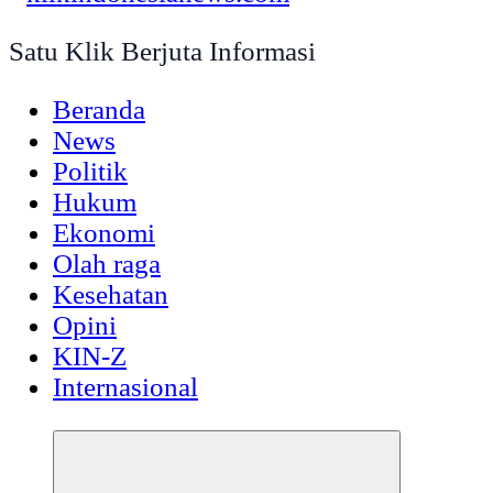
Satu Klik Berjuta Informasi
Beranda
News
Politik
Hukum
Ekonomi
Olah raga
Kesehatan
Opini
KIN-Z
Internasional