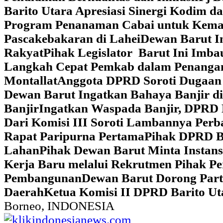
Barito Utara Apresiasi Sinergi Kodim 
Program Penanaman Cabai untuk Kema
Pascakebakaran di Lahei
Dewan Barut In
Rakyat
Pihak Legislator Barut Ini Imb
Langkah Cepat Pemkab dalam Penangan
Montallat
Anggota DPRD Soroti Dugaan 
Dewan Barut Ingatkan Bahaya Banjir d
Banjir
Ingatkan Waspada Banjir, DPRD 
Dari Komisi III Soroti Lambannya Perba
Rapat Paripurna Pertama
Pihak DPRD Ba
Lahan
Pihak Dewan Barut Minta Instan
Kerja Baru melalui Rekrutmen Pihak P
Pembangunan
Dewan Barut Dorong Part
Daerah
Ketua Komisi II DPRD Barito U
Borneo, INDONESIA