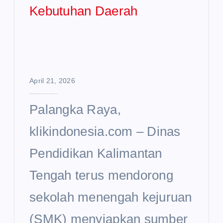
April 21, 2026
SMK di Kalteng Didorong Siapkan SDM Sesuai Kebutuhan Daerah
Palangka Raya,
klikindonesia.com – Dinas
Pendidikan Kalimantan
Tengah terus mendorong
sekolah menengah kejuruan
(SMK) menyiapkan sumber