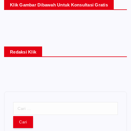
Klik Gambar Dibawah Untuk Konsultasi Gratis
Redaksi Klik
C
a