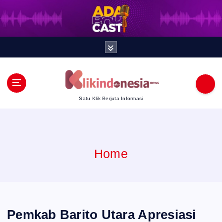
S
k
i
p
t
Satu Klik Berjuta Informasi
o
c
Home
o
n
t
Pemkab Barito Utara Apresiasi