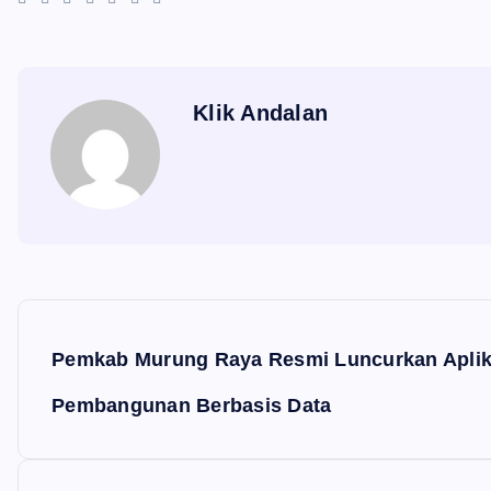
Klik Andalan
N
a
Pemkab Murung Raya Resmi Luncurkan Aplika
v
Pembangunan Berbasis Data
i