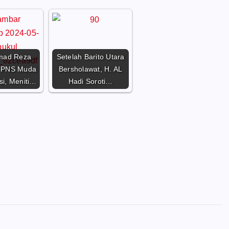
ad Reza
Setelah Barito Utara
 PNS Muda
Bersholawat, H. AL
si, Meniti…
Hadi Soroti…