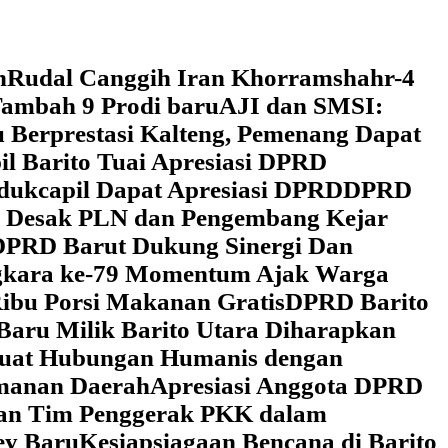
h
Rudal Canggih Iran Khorramshahr-4
ambah 9 Prodi baru
AJI dan SMSI:
 Berprestasi Kalteng, Pemenang Dapat
il Barito Tuai Apresiasi DPRD
dukcapil Dapat Apresiasi DPRD
DPRD
 Desak PLN dan Pengembang Kejar
DPRD Barut Dukung Sinergi Dan
ngkara ke-79 Momentum Ajak Warga
ibu Porsi Makanan Gratis
DPRD Barito
Baru Milik Barito Utara Diharapkan
rkuat Hubungan Humanis dengan
amanan Daerah
Apresiasi Anggota DPRD
gan Tim Penggerak PKK dalam
ey Baru
Kesiapsiagaan Bencana di Barito