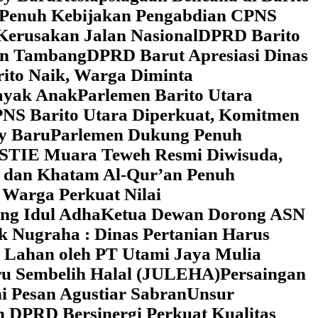
 Penuh Kebijakan Pengabdian CPNS
Kerusakan Jalan Nasional
DPRD Barito
wan Tambang
DPRD Barut Apresiasi Dinas
rito Naik, Warga Diminta
ayak Anak
Parlemen Barito Utara
PNS Barito Utara Diperkuat, Komitmen
y Baru
Parlemen Dukung Penuh
 STIE Muara Teweh Resmi Diwisuda,
n dan Khatam Al-Qur’an Penuh
 Warga Perkuat Nilai
ng Idul Adha
Ketua Dewan Dorong ASN
k Nugraha : Dinas Pertanian Harus
 Lahan oleh PT Utami Jaya Mulia
ru Sembelih Halal (JULEHA)
Persaingan
ni Pesan Agustiar Sabran
Unsur
n DPRD Bersinergi Perkuat Kualitas