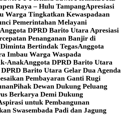
 Tapen Raya – Hulu Tampang
Apresiasi
au Warga Tingkatkan Kewaspadaan
unci Pemerintahan Melayani
Anggota DPRD Barito Utara Apresiasi
cepatan Penanganan Banjir di
Diminta Bertindak Tegas
Anggota
ara Imbau Warga Waspada
ak-Anak
Anggota DPRD Barito Utara
 DPRD Barito Utara Gelar Dua Agenda
lesaikan Pembayaran Ganti Rugi
unan
Pihak Dewan Dukung Peluang
rus Berkarya Demi Dukung
Aspirasi untuk Pembangunan
lkan Swasembada Padi dan Jagung