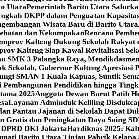
o Utara
Pemerintah Barito Utara Salurk
angkah DKPP dalam Penguatan Kapasitas
ngembangan Wisata Baru di Barito Utara
esehatan dan Kekompakan
Rencana Pemben
Pemprov Kalteng Dukung Sekolah Rakyat
prov Kalteng Siap Kawal Revitalisasi Se
jau SMK 3 Palangka Raya, Mendikdasmen P
ak Sekolah, Gubernur Kalteng Apresias
jungi SMAN 1 Kuala Kapuas, Suntik Sema
si Pembangunan Pendidikan hingga Tingk
atama 2025
Anggota Dewan Barut Patih H
esa
Layanan Adminduk Keliling Disdukcapi
 dan Pantau Jajanan di Sekolah Dapat D
an Gratis dan Peningkatan Daya Saing S
i DPRD DKI Jakarta
Hardiknas 2025: Ka
upati Barito Utara Tinjau Pabrik Kelapa