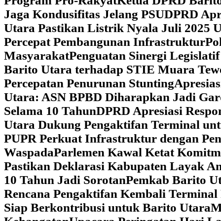
Program Pro-Rakyat
Ketua DPRD Barito
Jaga Kondusifitas Jelang PSU
DPRD Apre
Utara Pastikan Listrik Nyala Juli 202
Percepat Pembangunan Infrastruktur
Po
Masyarakat
Penguatan Sinergi Legislat
Barito Utara terhadap STIE Muara Tew
Percepatan Penurunan Stunting
Apresias
Utara: ASN BPBD Diharapkan Jadi Gar
Selama 10 Tahun
DPRD Apresiasi Respon
Utara Dukung Pengaktifan Terminal un
PUPR Perkuat Infrastruktur dengan Pe
Waspada
Parlemen Kawal Ketat Komitm
Pastikan Deklarasi Kabupaten Layak A
10 Tahun Jadi Sorotan
Pemkab Barito Ut
Rencana Pengaktifan Kembali Terminal
Siap Berkontribusi untuk Barito Utara
M