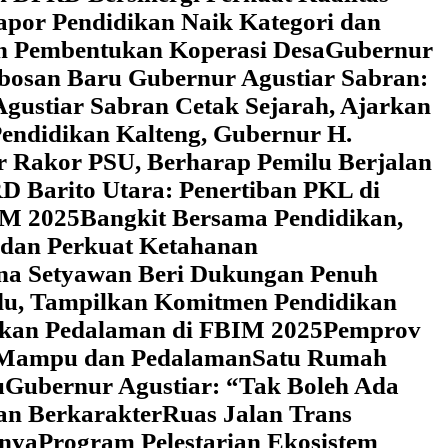
Rapor Pendidikan Naik Kategori dan
an Pembentukan Koperasi Desa
‎Gubernur
obosan Baru Gubernur Agustiar Sabran:
gustiar Sabran Cetak Sejarah, Ajarkan
endidikan Kalteng, Gubernur H.
r Rakor PSU, Berharap Pemilu Berjalan
 Barito Utara: Penertiban PKL di
IM 2025
‎Bangkit Bersama Pendidikan,
 dan Perkuat Ketahanan
a Setyawan Beri Dukungan Penuh
adu, Tampilkan Komitmen Pendidikan
dikan Pedalaman di FBIM 2025
‎Pemprov
k Mampu dan Pedalaman
‎Satu Rumah
u
‎Gubernur Agustiar: “Tak Boleh Ada
an Berkarakter
Ruas Jalan Trans
nnya
Program Pelestarian Ekosistem