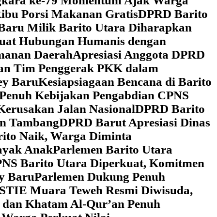
ngkara ke-79 Momentum Ajak Warga
ibu Porsi Makanan Gratis
DPRD Barito
Baru Milik Barito Utara Diharapkan
rkuat Hubungan Humanis dengan
amanan Daerah
Apresiasi Anggota DPRD
gan Tim Penggerak PKK dalam
ey Baru
Kesiapsiagaan Bencana di Barito
 Penuh Kebijakan Pengabdian CPNS
Kerusakan Jalan Nasional
DPRD Barito
wan Tambang
DPRD Barut Apresiasi Dinas
rito Naik, Warga Diminta
ayak Anak
Parlemen Barito Utara
PNS Barito Utara Diperkuat, Komitmen
y Baru
Parlemen Dukung Penuh
 STIE Muara Teweh Resmi Diwisuda,
n dan Khatam Al-Qur’an Penuh