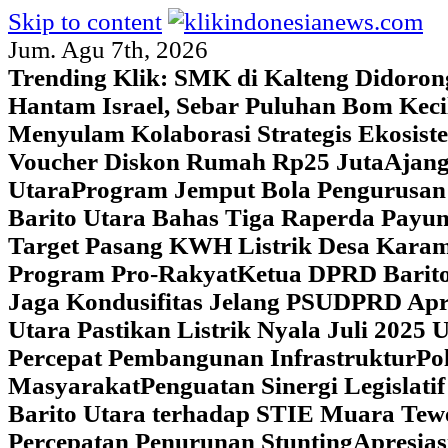
Skip to content
Jum. Agu 7th, 2026
Trending Klik:
SMK di Kalteng Didoron
Hantam Israel, Sebar Puluhan Bom Keci
Menyulam Kolaborasi Strategis Ekosis
Voucher Diskon Rumah Rp25 Juta
Ajang
Utara
Program Jemput Bola Pengurusan
Barito Utara Bahas Tiga Raperda Pay
Target Pasang KWH Listrik Desa Kar
Program Pro-Rakyat
Ketua DPRD Barito
Jaga Kondusifitas Jelang PSU
DPRD Apre
Utara Pastikan Listrik Nyala Juli 202
Percepat Pembangunan Infrastruktur
Po
Masyarakat
Penguatan Sinergi Legislat
Barito Utara terhadap STIE Muara Tew
Percepatan Penurunan Stunting
Apresias