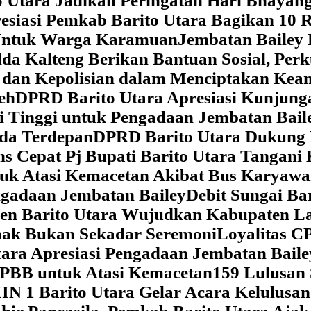
 Utara Jadikan Peringatan Hari Bhaya
siasi Pemkab Barito Utara Bagikan 10 R
5 Untuk Warga Karamuan
Jembatan Bailey 
lda Kalteng Berikan Bantuan Sosial, Pe
if dan Kepolisian dalam Menciptakan Ke
eh
DPRD Barito Utara Apresiasi Kunjun
i Tinggi untuk Pengadaan Jembatan Bail
da Terdepan
DPRD Barito Utara Dukung
s Cepat Pj Bupati Barito Utara Tangani 
tuk Atasi Kemacetan Akibat Bus Karya
ngadaan Jembatan Bailey
Debit Sungai Ba
en Barito Utara Wujudkan Kabupaten L
nak Bukan Sekadar Seremoni
Loyalitas C
ara Apresiasi Pengadaan Jembatan Baile
 PBB untuk Atasi Kemacetan
159 Lulusan
IN 1 Barito Utara Gelar Acara Kelulusa