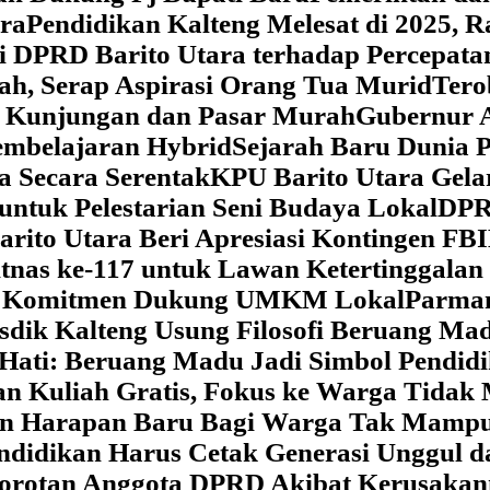
ara
‎Pendidikan Kalteng Melesat di 2025, 
si DPRD Barito Utara terhadap Percepat
ah, Serap Aspirasi Orang Tua Murid
‎Ter
t Kunjungan dan Pasar Murah
Gubernur A
embelajaran Hybrid
Sejarah Baru Dunia P
a Secara Serentak
KPU Barito Utara Gela
ntuk Pelestarian Seni Budaya Lokal
DPRD
arito Utara Beri Apresiasi Kontingen FB
tnas ke-117 untuk Lawan Ketertinggalan
kan Komitmen Dukung UMKM Lokal
Parman
sdik Kalteng Usung Filosofi Beruang M
e Hati: Beruang Madu Jadi Simbol Pendi
an Kuliah Gratis, Fokus ke Warga Tida
kan Harapan Baru Bagi Warga Tak Mamp
ndidikan Harus Cetak Generasi Unggul d
Sorotan Anggota DPRD Akibat Kerusaka