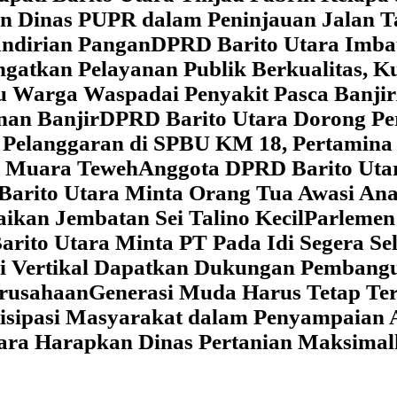
dan Dinas PUPR dalam Peninjauan Jalan
ndirian Pangan
DPRD Barito Utara Imb
gatkan Pelayanan Publik Berkualitas, K
au Warga Waspadai Penyakit Pasca Banjir
an Banjir
DPRD Barito Utara Dorong Per
Pelanggaran di SPBU KM 18, Pertamina 
i Muara Teweh
Anggota DPRD Barito Ut
Barito Utara Minta Orang Tua Awasi An
ikan Jembatan Sei Talino Kecil
Parlemen
rito Utara Minta PT Pada Idi Segera Se
si Vertikal Dapatkan Dukungan Pembang
erusahaan
Generasi Muda Harus Tetap Te
isipasi Masyarakat dalam Penyampaian 
tara Harapkan Dinas Pertanian Maksima