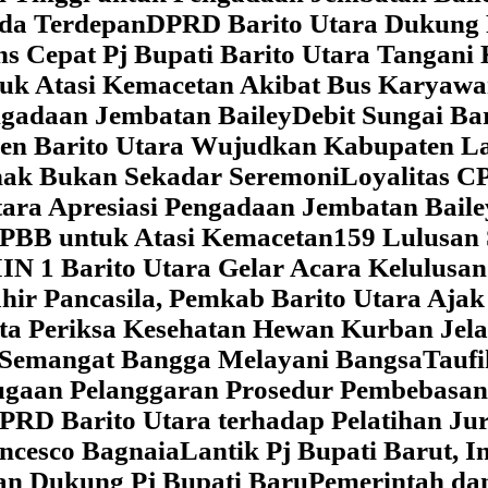
da Terdepan
DPRD Barito Utara Dukung
s Cepat Pj Bupati Barito Utara Tangani 
tuk Atasi Kemacetan Akibat Bus Karya
ngadaan Jembatan Bailey
Debit Sungai Ba
en Barito Utara Wujudkan Kabupaten L
nak Bukan Sekadar Seremoni
Loyalitas C
ara Apresiasi Pengadaan Jembatan Baile
 PBB untuk Atasi Kemacetan
159 Lulusan
IN 1 Barito Utara Gelar Acara Kelulusa
hir Pancasila, Pemkab Barito Utara Ajak
ta Periksa Kesehatan Hewan Kurban Jela
Semangat Bangga Melayani Bangsa
Taufi
gaan Pelanggaran Prosedur Pembebasan
RD Barito Utara terhadap Pelatihan Ju
ncesco Bagnaia
Lantik Pj Bupati Barut, I
an Dukung Pj Bupati Baru
Pemerintah da