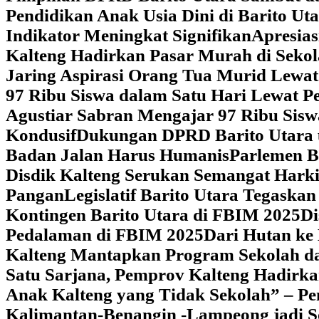
Pendidikan Anak Usia Dini di Barito Ut
Indikator Meningkat Signifikan
Apresia
Kalteng Hadirkan Pasar Murah di Sekol
Jaring Aspirasi Orang Tua Murid Lewa
97 Ribu Siswa dalam Satu Hari Lewat P
Agustiar Sabran Mengajar 97 Ribu Sisw
Kondusif
Dukungan DPRD Barito Utara u
Badan Jalan Harus Humanis
Parlemen B
Disdik Kalteng Serukan Semangat Harki
Pangan
Legislatif Barito Utara Tegas
Kontingen Barito Utara di FBIM 2025
Di
Pedalaman di FBIM 2025
‎Dari Hutan k
Kalteng Mantapkan Program Sekolah d
Satu Sarjana, Pemprov Kalteng Hadir
Anak Kalteng yang Tidak Sekolah” – Pe
Kalimantan-Benangin -Lampeong jadi 