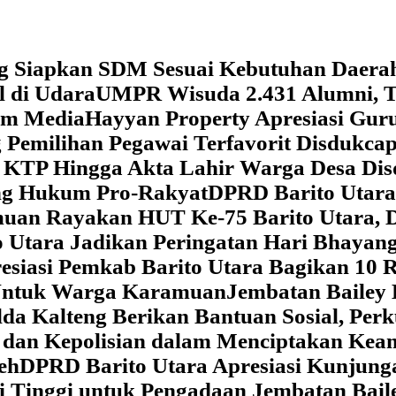
g Siapkan SDM Sesuai Kebutuhan Daera
l di Udara
UMPR Wisuda 2.431 Alumni, T
tem Media
Hayyan Property Apresiasi Guru
 Pemilihan Pegawai Terfavorit Disdukcap
 KTP Hingga Akta Lahir Warga Desa Dis
ung Hukum Pro-Rakyat
DPRD Barito Utara
amuan
Rayakan HUT Ke-75 Barito Utara, 
 Utara Jadikan Peringatan Hari Bhaya
siasi Pemkab Barito Utara Bagikan 10 R
5 Untuk Warga Karamuan
Jembatan Bailey 
lda Kalteng Berikan Bantuan Sosial, Pe
if dan Kepolisian dalam Menciptakan Ke
eh
DPRD Barito Utara Apresiasi Kunjun
i Tinggi untuk Pengadaan Jembatan Bail