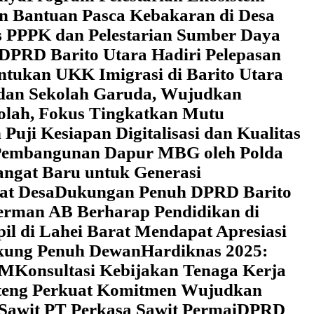
an Bantuan Pasca Kebakaran di Desa
 PPPK dan Pelestarian Sumber Daya
DPRD Barito Utara Hadiri Pelepasan
tukan UKK Imigrasi di Barito Utara
 dan Sekolah Garuda, Wujudkan
kolah, Fokus Tingkatkan Mutu
uji Kesiapan Digitalisasi dan Kualitas
i Pembangunan Dapur MBG oleh Polda
ngat Baru untuk Generasi
at Desa
Dukungan Penuh DPRD Barito
erman AB Berharap Pendidikan di
l di Lahei Barat Mendapat Apresiasi
ukung Penuh Dewan
Hardiknas 2025:
DM
Konsultasi Kebijakan Tenaga Kerja
lteng Perkuat Komitmen Wujudkan
 Sawit PT Perkasa Sawit Permai
DPRD