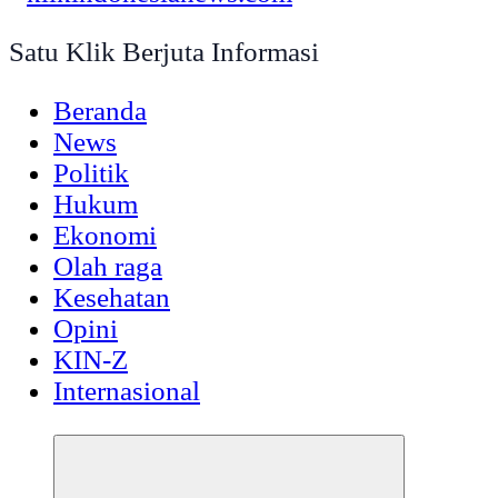
Satu Klik Berjuta Informasi
Beranda
News
Politik
Hukum
Ekonomi
Olah raga
Kesehatan
Opini
KIN-Z
Internasional