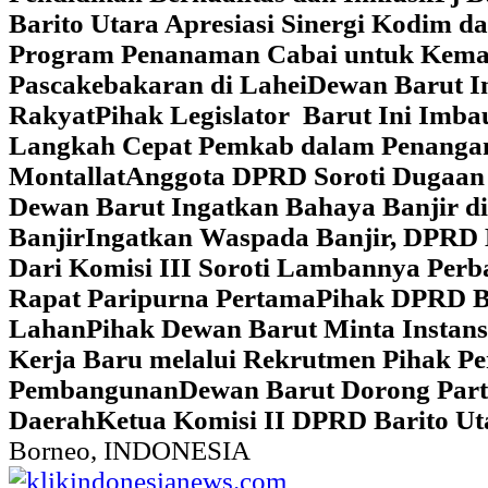
Barito Utara Apresiasi Sinergi Kodim 
Program Penanaman Cabai untuk Kema
Pascakebakaran di Lahei
Dewan Barut In
Rakyat
Pihak Legislator Barut Ini Imb
Langkah Cepat Pemkab dalam Penangan
Montallat
Anggota DPRD Soroti Dugaan 
Dewan Barut Ingatkan Bahaya Banjir d
Banjir
Ingatkan Waspada Banjir, DPRD 
Dari Komisi III Soroti Lambannya Perba
Rapat Paripurna Pertama
Pihak DPRD Ba
Lahan
Pihak Dewan Barut Minta Instan
Kerja Baru melalui Rekrutmen Pihak P
Pembangunan
Dewan Barut Dorong Part
Daerah
Ketua Komisi II DPRD Barito U
Borneo, INDONESIA