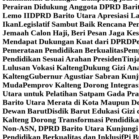
Perairan Didukung Anggota DPRD Barit
Lemo II
DPRD Barito Utara Apresiasi L
Ikan
Legislatif Sambut Baik Rencana Pe
Jemaah Calon Haji, Beri Pesan Jaga K
Mendapat Dukungan Kuat dari DPRD
‎
Pemerataan Pendidikan Berkualitas
‎Pem
Pendidikan Sesuai Arahan Presiden
‎Tin
Lulusan Vokasi Kalteng
‎Dukung Gizi An
Kalteng
‎Gubernur Agustiar Sabran Kun
Muda
‎Pemprov Kalteng Dorong Integra
Utara untuk Pelatihan Satpam Gada Pr
Barito Utara Merata di Kota Maupun D
Dewan Barut
Disdik Barut Edukasi Gizi
Kalteng Dorong Transformasi Pendidik
Non-ASN, DPRD Barito Utara Kunjung
Pendidikan Berkualitas dan Inklusif
Pj B