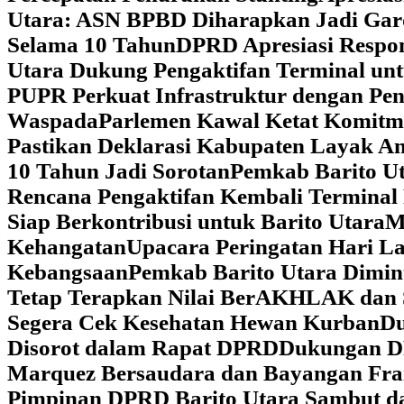
Utara: ASN BPBD Diharapkan Jadi Gar
Selama 10 Tahun
DPRD Apresiasi Respon
Utara Dukung Pengaktifan Terminal un
PUPR Perkuat Infrastruktur dengan Pe
Waspada
Parlemen Kawal Ketat Komitm
Pastikan Deklarasi Kabupaten Layak A
10 Tahun Jadi Sorotan
Pemkab Barito Ut
Rencana Pengaktifan Kembali Terminal
Siap Berkontribusi untuk Barito Utara
M
Kehangatan
Upacara Peringatan Hari La
Kebangsaan
Pemkab Barito Utara Dimin
Tetap Terapkan Nilai BerAKHLAK dan 
Segera Cek Kesehatan Hewan Kurban
Du
Disorot dalam Rapat DPRD
Dukungan DP
Marquez Bersaudara dan Bayangan Fra
Pimpinan DPRD Barito Utara Sambut d