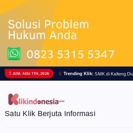
n
t
Trending Klik:
SMK di Kalteng D
JUM. AGU 7TH, 2026
Satu Klik Berjuta Informasi