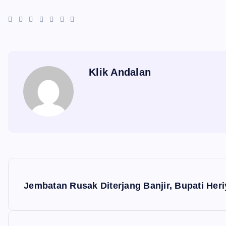
Klik Andalan
N
a
Jembatan Rusak Diterjang Banjir, Bupati He
v