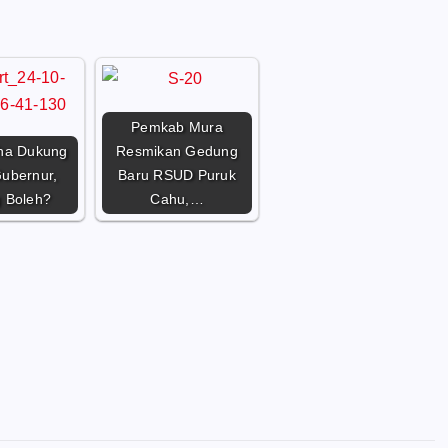
Pemkab Mura
ha Dukung
Resmikan Gedung
ubernur,
Baru RSUD Puruk
 Boleh?
Cahu,…