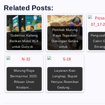
Related Posts:
Pemkab Murung
Gubernur Kalteng
Raya Tegaskan
Pengusa
Berikan Motor KLX
Dukungan Setara
Calon G
untuk Guru di…
untuk…
Emang
Murung Raya
Layanan Kian
Bermazmur 2025:
Lengkap, Bupati
Ribuan Umat
Heriyus Resmikan
Kristiani…
Gedung…