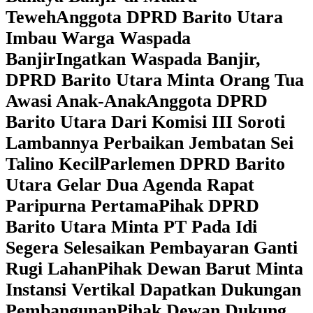
Teweh
Anggota DPRD Barito Utara
Imbau Warga Waspada
Banjir
Ingatkan Waspada Banjir,
DPRD Barito Utara Minta Orang Tua
Awasi Anak-Anak
Anggota DPRD
Barito Utara Dari Komisi III Soroti
Lambannya Perbaikan Jembatan Sei
Talino Kecil
Parlemen DPRD Barito
Utara Gelar Dua Agenda Rapat
Paripurna Pertama
Pihak DPRD
Barito Utara Minta PT Pada Idi
Segera Selesaikan Pembayaran Ganti
Rugi Lahan
Pihak Dewan Barut Minta
Instansi Vertikal Dapatkan Dukungan
Pembangunan
Pihak Dewan Dukung