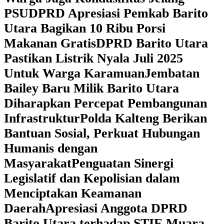
PSU
DPRD Apresiasi Pemkab Barito
Utara Bagikan 10 Ribu Porsi
Makanan Gratis
DPRD Barito Utara
Pastikan Listrik Nyala Juli 2025
Untuk Warga Karamuan
Jembatan
Bailey Baru Milik Barito Utara
Diharapkan Percepat Pembangunan
Infrastruktur
Polda Kalteng Berikan
Bantuan Sosial, Perkuat Hubungan
Humanis dengan
Masyarakat
Penguatan Sinergi
Legislatif dan Kepolisian dalam
Menciptakan Keamanan
Daerah
Apresiasi Anggota DPRD
Barito Utara terhadap STIE Muara