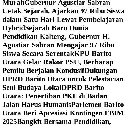
Murah
Gubernur Agustiar Sabran
Cetak Sejarah, Ajarkan 97 Ribu Siswa
dalam Satu Hari Lewat Pembelajaran
Hybrid
Sejarah Baru Dunia
Pendidikan Kalteng, Gubernur H.
Agustiar Sabran Mengajar 97 Ribu
Siswa Secara Serentak
KPU Barito
Utara Gelar Rakor PSU, Berharap
Pemilu Berjalan Kondusif
Dukungan
DPRD Barito Utara untuk Pelestarian
Seni Budaya Lokal
DPRD Barito
Utara: Penertiban PKL di Badan
Jalan Harus Humanis
Parlemen Barito
Utara Beri Apresiasi Kontingen FBIM
2025
‎Bangkit Bersama Pendidikan,