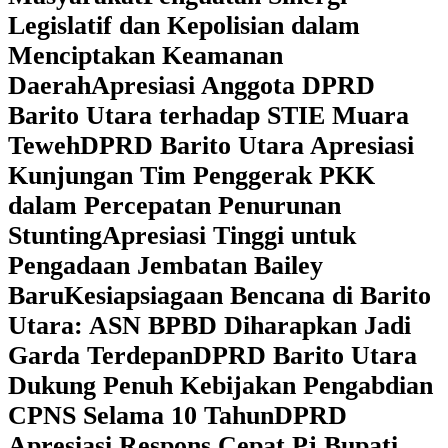
Legislatif dan Kepolisian dalam
Menciptakan Keamanan
Daerah
Apresiasi Anggota DPRD
Barito Utara terhadap STIE Muara
Teweh
DPRD Barito Utara Apresiasi
Kunjungan Tim Penggerak PKK
dalam Percepatan Penurunan
Stunting
Apresiasi Tinggi untuk
Pengadaan Jembatan Bailey
Baru
Kesiapsiagaan Bencana di Barito
Utara: ASN BPBD Diharapkan Jadi
Garda Terdepan
DPRD Barito Utara
Dukung Penuh Kebijakan Pengabdian
CPNS Selama 10 Tahun
DPRD
Apresiasi Respons Cepat Pj Bupati