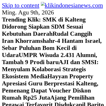
Skip to content
Ming. Agu 9th, 2026
Trending Klik:
SMK di Kalteng
Didorong Siapkan SDM Sesuai
Kebutuhan Daerah
Rudal Canggih
Iran Khorramshahr-4 Hantam Israel,
Sebar Puluhan Bom Kecil di
Udara
UMPR Wisuda 2.431 Alumni,
Tambah 9 Prodi baru
AJI dan SMSI:
Menyulam Kolaborasi Strategis
Ekosistem Media
Hayyan Property
Apresiasi Guru Berprestasi Kalteng,
Pemenang Dapat Voucher Diskon
Rumah Rp25 Juta
Ajang Pemilihan
Pegawai Terfavorit Disdukcapil Barito