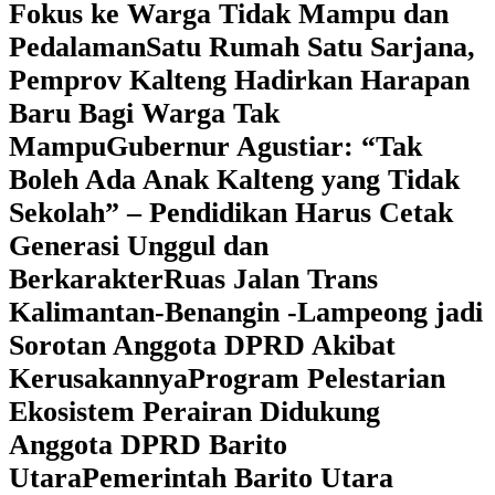
Fokus ke Warga Tidak Mampu dan
Pedalaman
‎Satu Rumah Satu Sarjana,
Pemprov Kalteng Hadirkan Harapan
Baru Bagi Warga Tak
Mampu
‎Gubernur Agustiar: “Tak
Boleh Ada Anak Kalteng yang Tidak
Sekolah” – Pendidikan Harus Cetak
Generasi Unggul dan
Berkarakter
Ruas Jalan Trans
Kalimantan-Benangin -Lampeong jadi
Sorotan Anggota DPRD Akibat
Kerusakannya
Program Pelestarian
Ekosistem Perairan Didukung
Anggota DPRD Barito
Utara
Pemerintah Barito Utara