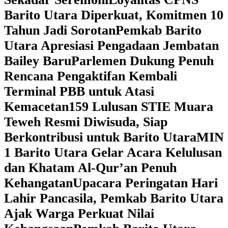
Barito Utara Diperkuat, Komitmen 10
Tahun Jadi Sorotan
Pemkab Barito
Utara Apresiasi Pengadaan Jembatan
Bailey Baru
Parlemen Dukung Penuh
Rencana Pengaktifan Kembali
Terminal PBB untuk Atasi
Kemacetan
159 Lulusan STIE Muara
Teweh Resmi Diwisuda, Siap
Berkontribusi untuk Barito Utara
MIN
1 Barito Utara Gelar Acara Kelulusan
dan Khatam Al-Qur’an Penuh
Kehangatan
Upacara Peringatan Hari
Lahir Pancasila, Pemkab Barito Utara
Ajak Warga Perkuat Nilai