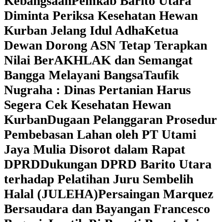
Kebangsaan
Pemkab Barito Utara
Diminta Periksa Kesehatan Hewan
Kurban Jelang Idul Adha
Ketua
Dewan Dorong ASN Tetap Terapkan
Nilai BerAKHLAK dan Semangat
Bangga Melayani Bangsa
Taufik
Nugraha : Dinas Pertanian Harus
Segera Cek Kesehatan Hewan
Kurban
Dugaan Pelanggaran Prosedur
Pembebasan Lahan oleh PT Utami
Jaya Mulia Disorot dalam Rapat
DPRD
Dukungan DPRD Barito Utara
terhadap Pelatihan Juru Sembelih
Halal (JULEHA)
Persaingan Marquez
Bersaudara dan Bayangan Francesco