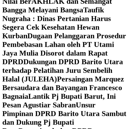
Nilai BerAKHLAK dan Semangat
Bangga Melayani Bangsa
Taufik
Nugraha : Dinas Pertanian Harus
Segera Cek Kesehatan Hewan
Kurban
Dugaan Pelanggaran Prosedur
Pembebasan Lahan oleh PT Utami
Jaya Mulia Disorot dalam Rapat
DPRD
Dukungan DPRD Barito Utara
terhadap Pelatihan Juru Sembelih
Halal (JULEHA)
Persaingan Marquez
Bersaudara dan Bayangan Francesco
Bagnaia
Lantik Pj Bupati Barut, Ini
Pesan Agustiar Sabran
Unsur
Pimpinan DPRD Barito Utara Sambut
dan Dukung Pj Bupati