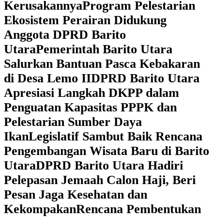
Kerusakannya
Program Pelestarian
Ekosistem Perairan Didukung
Anggota DPRD Barito
Utara
Pemerintah Barito Utara
Salurkan Bantuan Pasca Kebakaran
di Desa Lemo II
DPRD Barito Utara
Apresiasi Langkah DKPP dalam
Penguatan Kapasitas PPPK dan
Pelestarian Sumber Daya
Ikan
Legislatif Sambut Baik Rencana
Pengembangan Wisata Baru di Barito
Utara
DPRD Barito Utara Hadiri
Pelepasan Jemaah Calon Haji, Beri
Pesan Jaga Kesehatan dan
Kekompakan
Rencana Pembentukan