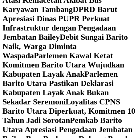
Atasi Kemacetan Akibat Bus
Karyawan Tambang
DPRD Barut
Apresiasi Dinas PUPR Perkuat
Infrastruktur dengan Pengadaan
Jembatan Bailey
Debit Sungai Barito
Naik, Warga Diminta
Waspada
Parlemen Kawal Ketat
Komitmen Barito Utara Wujudkan
Kabupaten Layak Anak
Parlemen
Barito Utara Pastikan Deklarasi
Kabupaten Layak Anak Bukan
Sekadar Seremoni
Loyalitas CPNS
Barito Utara Diperkuat, Komitmen 10
Tahun Jadi Sorotan
Pemkab Barito
Utara Apresiasi Pengadaan Jembatan