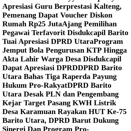
Apresiasi Guru Berprestasi Kalteng,
Pemenang Dapat Voucher Diskon
Rumah Rp25 Juta
Ajang Pemilihan
Pegawai Terfavorit Disdukcapil Barito
Tuai Apresiasi DPRD Utara
Program
Jemput Bola Pengurusan KTP Hingga
Akta Lahir Warga Desa Disdukcapil
Dapat Apresiasi DPRD
DPRD Barito
Utara Bahas Tiga Raperda Payung
Hukum Pro-Rakyat
DPRD Barito
Utara Desak PLN dan Pengembang
Kejar Target Pasang KWH Listrik
Desa Karamuan
Rayakan HUT Ke-75
Barito Utara, DPRD Barut Dukung
Sinergi Dan Program Pro-