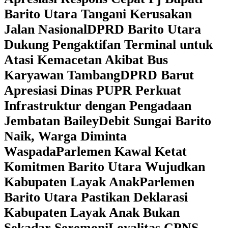
Barito Utara Tangani Kerusakan
Jalan Nasional
DPRD Barito Utara
Dukung Pengaktifan Terminal untuk
Atasi Kemacetan Akibat Bus
Karyawan Tambang
DPRD Barut
Apresiasi Dinas PUPR Perkuat
Infrastruktur dengan Pengadaan
Jembatan Bailey
Debit Sungai Barito
Naik, Warga Diminta
Waspada
Parlemen Kawal Ketat
Komitmen Barito Utara Wujudkan
Kabupaten Layak Anak
Parlemen
Barito Utara Pastikan Deklarasi
Kabupaten Layak Anak Bukan
Sekadar Seremoni
Loyalitas CPNS