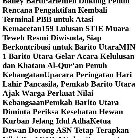
Bailey Baru
Parlemen Dukung Penuh
Rencana Pengaktifan Kembali
Terminal PBB untuk Atasi
Kemacetan
159 Lulusan STIE Muara
Teweh Resmi Diwisuda, Siap
Berkontribusi untuk Barito Utara
MIN
1 Barito Utara Gelar Acara Kelulusan
dan Khatam Al-Qur’an Penuh
Kehangatan
Upacara Peringatan Hari
Lahir Pancasila, Pemkab Barito Utara
Ajak Warga Perkuat Nilai
Kebangsaan
Pemkab Barito Utara
Diminta Periksa Kesehatan Hewan
Kurban Jelang Idul Adha
Ketua
Dewan Dorong ASN Tetap Terapkan