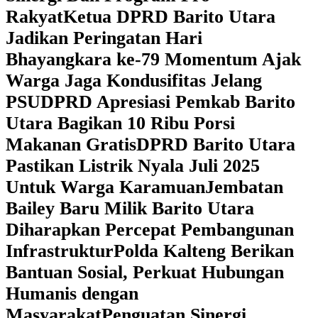
Rakyat
Ketua DPRD Barito Utara
Jadikan Peringatan Hari
Bhayangkara ke-79 Momentum Ajak
Warga Jaga Kondusifitas Jelang
PSU
DPRD Apresiasi Pemkab Barito
Utara Bagikan 10 Ribu Porsi
Makanan Gratis
DPRD Barito Utara
Pastikan Listrik Nyala Juli 2025
Untuk Warga Karamuan
Jembatan
Bailey Baru Milik Barito Utara
Diharapkan Percepat Pembangunan
Infrastruktur
Polda Kalteng Berikan
Bantuan Sosial, Perkuat Hubungan
Humanis dengan
Masyarakat
Penguatan Sinergi