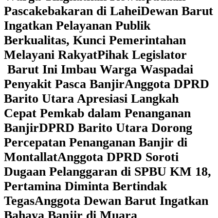
Pascakebakaran di Lahei
Dewan Barut
Ingatkan Pelayanan Publik
Berkualitas, Kunci Pemerintahan
Melayani Rakyat
Pihak Legislator
Barut Ini Imbau Warga Waspadai
Penyakit Pasca Banjir
Anggota DPRD
Barito Utara Apresiasi Langkah
Cepat Pemkab dalam Penanganan
Banjir
DPRD Barito Utara Dorong
Percepatan Penanganan Banjir di
Montallat
Anggota DPRD Soroti
Dugaan Pelanggaran di SPBU KM 18,
Pertamina Diminta Bertindak
Tegas
Anggota Dewan Barut Ingatkan
Bahaya Banjir di Muara