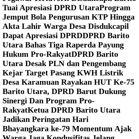
Tuai Apresiasi DPRD Utara
Program
Jemput Bola Pengurusan KTP Hingga
Akta Lahir Warga Desa Disdukcapil
Dapat Apresiasi DPRD
DPRD Barito
Utara Bahas Tiga Raperda Payung
Hukum Pro-Rakyat
DPRD Barito
Utara Desak PLN dan Pengembang
Kejar Target Pasang KWH Listrik
Desa Karamuan
Rayakan HUT Ke-75
Barito Utara, DPRD Barut Dukung
Sinergi Dan Program Pro-
Rakyat
Ketua DPRD Barito Utara
Jadikan Peringatan Hari
Bhayangkara ke-79 Momentum Ajak
Warga Jaga Kondusifitas Jelang