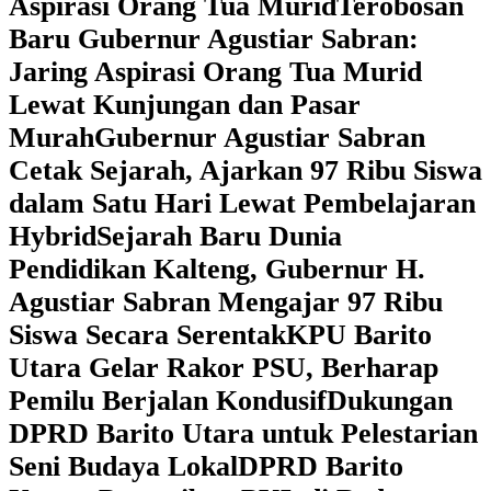
Aspirasi Orang Tua Murid
‎Terobosan
Baru Gubernur Agustiar Sabran:
Jaring Aspirasi Orang Tua Murid
Lewat Kunjungan dan Pasar
Murah
Gubernur Agustiar Sabran
Cetak Sejarah, Ajarkan 97 Ribu Siswa
dalam Satu Hari Lewat Pembelajaran
Hybrid
Sejarah Baru Dunia
Pendidikan Kalteng, Gubernur H.
Agustiar Sabran Mengajar 97 Ribu
Siswa Secara Serentak
KPU Barito
Utara Gelar Rakor PSU, Berharap
Pemilu Berjalan Kondusif
Dukungan
DPRD Barito Utara untuk Pelestarian
Seni Budaya Lokal
DPRD Barito