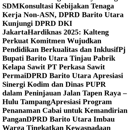
SDM
Konsultasi Kebijakan Tenaga
Kerja Non-ASN, DPRD Barito Utara
Kunjungi DPRD DKI
Jakarta
Hardiknas 2025: Kalteng
Perkuat Komitmen Wujudkan
Pendidikan Berkualitas dan Inklusif
Pj
Bupati Barito Utara Tinjau Pabrik
Kelapa Sawit PT Perkasa Sawit
Permai
DPRD Barito Utara Apresiasi
Sinergi Kodim dan Dinas PUPR
dalam Peninjauan Jalan Tapen Raya –
Hulu Tampang
Apresiasi Program
Penanaman Cabai untuk Kemandirian
Pangan
DPRD Barito Utara Imbau
Warga Tingkatkan Kewaspadaan