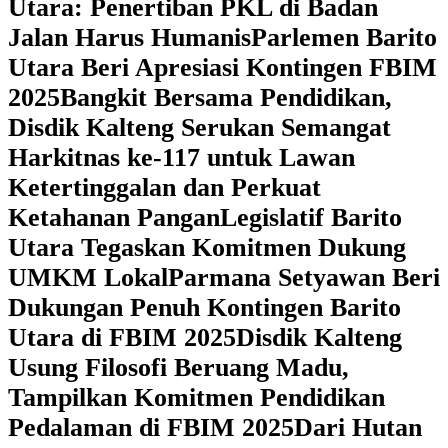
Utara: Penertiban PKL di Badan
Jalan Harus Humanis
Parlemen Barito
Utara Beri Apresiasi Kontingen FBIM
2025
‎Bangkit Bersama Pendidikan,
Disdik Kalteng Serukan Semangat
Harkitnas ke-117 untuk Lawan
Ketertinggalan dan Perkuat
Ketahanan Pangan
Legislatif Barito
Utara Tegaskan Komitmen Dukung
UMKM Lokal
Parmana Setyawan Beri
Dukungan Penuh Kontingen Barito
Utara di FBIM 2025
Disdik Kalteng
Usung Filosofi Beruang Madu,
Tampilkan Komitmen Pendidikan
Pedalaman di FBIM 2025
‎Dari Hutan