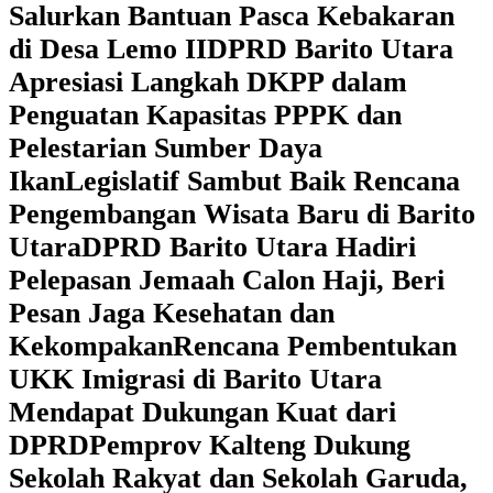
Salurkan Bantuan Pasca Kebakaran
di Desa Lemo II
DPRD Barito Utara
Apresiasi Langkah DKPP dalam
Penguatan Kapasitas PPPK dan
Pelestarian Sumber Daya
Ikan
Legislatif Sambut Baik Rencana
Pengembangan Wisata Baru di Barito
Utara
DPRD Barito Utara Hadiri
Pelepasan Jemaah Calon Haji, Beri
Pesan Jaga Kesehatan dan
Kekompakan
Rencana Pembentukan
UKK Imigrasi di Barito Utara
Mendapat Dukungan Kuat dari
DPRD
‎Pemprov Kalteng Dukung
Sekolah Rakyat dan Sekolah Garuda,