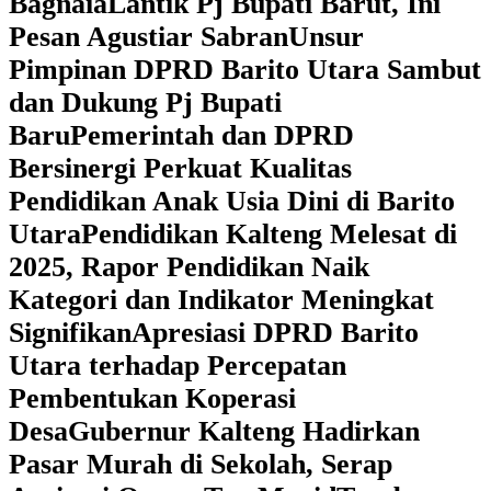
Bagnaia
Lantik Pj Bupati Barut, Ini
Pesan Agustiar Sabran
Unsur
Pimpinan DPRD Barito Utara Sambut
dan Dukung Pj Bupati
Baru
Pemerintah dan DPRD
Bersinergi Perkuat Kualitas
Pendidikan Anak Usia Dini di Barito
Utara
‎Pendidikan Kalteng Melesat di
2025, Rapor Pendidikan Naik
Kategori dan Indikator Meningkat
Signifikan
Apresiasi DPRD Barito
Utara terhadap Percepatan
Pembentukan Koperasi
Desa
‎Gubernur Kalteng Hadirkan
Pasar Murah di Sekolah, Serap