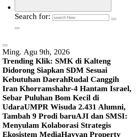
Search for:
Ming. Agu 9th, 2026
Trending Klik:
SMK di Kalteng
Didorong Siapkan SDM Sesuai
Kebutuhan Daerah
Rudal Canggih
Iran Khorramshahr-4 Hantam Israel,
Sebar Puluhan Bom Kecil di
Udara
UMPR Wisuda 2.431 Alumni,
Tambah 9 Prodi baru
AJI dan SMSI:
Menyulam Kolaborasi Strategis
Ekosistem Media
Hayyan Property