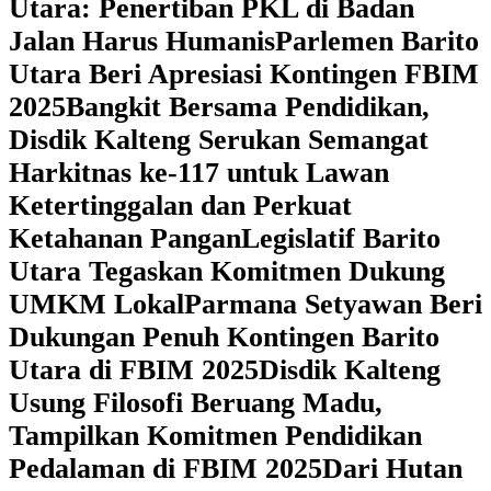
Utara: Penertiban PKL di Badan
Jalan Harus Humanis
Parlemen Barito
Utara Beri Apresiasi Kontingen FBIM
2025
‎Bangkit Bersama Pendidikan,
Disdik Kalteng Serukan Semangat
Harkitnas ke-117 untuk Lawan
Ketertinggalan dan Perkuat
Ketahanan Pangan
Legislatif Barito
Utara Tegaskan Komitmen Dukung
UMKM Lokal
Parmana Setyawan Beri
Dukungan Penuh Kontingen Barito
Utara di FBIM 2025
Disdik Kalteng
Usung Filosofi Beruang Madu,
Tampilkan Komitmen Pendidikan
Pedalaman di FBIM 2025
‎Dari Hutan