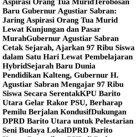
Aspirasi Orang Tua Murid
‎Terobosan
Baru Gubernur Agustiar Sabran:
Jaring Aspirasi Orang Tua Murid
Lewat Kunjungan dan Pasar
Murah
Gubernur Agustiar Sabran
Cetak Sejarah, Ajarkan 97 Ribu Siswa
dalam Satu Hari Lewat Pembelajaran
Hybrid
Sejarah Baru Dunia
Pendidikan Kalteng, Gubernur H.
Agustiar Sabran Mengajar 97 Ribu
Siswa Secara Serentak
KPU Barito
Utara Gelar Rakor PSU, Berharap
Pemilu Berjalan Kondusif
Dukungan
DPRD Barito Utara untuk Pelestarian
Seni Budaya Lokal
DPRD Barito