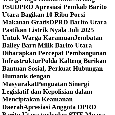
PSU
DPRD Apresiasi Pemkab Barito
Utara Bagikan 10 Ribu Porsi
Makanan Gratis
DPRD Barito Utara
Pastikan Listrik Nyala Juli 2025
Untuk Warga Karamuan
Jembatan
Bailey Baru Milik Barito Utara
Diharapkan Percepat Pembangunan
Infrastruktur
Polda Kalteng Berikan
Bantuan Sosial, Perkuat Hubungan
Humanis dengan
Masyarakat
Penguatan Sinergi
Legislatif dan Kepolisian dalam
Menciptakan Keamanan
Daerah
Apresiasi Anggota DPRD
Barito Utara terhadap STIE Muara