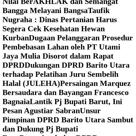
Nilai BerAKHLAK dan Semangat
Bangga Melayani Bangsa
Taufik
Nugraha : Dinas Pertanian Harus
Segera Cek Kesehatan Hewan
Kurban
Dugaan Pelanggaran Prosedur
Pembebasan Lahan oleh PT Utami
Jaya Mulia Disorot dalam Rapat
DPRD
Dukungan DPRD Barito Utara
terhadap Pelatihan Juru Sembelih
Halal (JULEHA)
Persaingan Marquez
Bersaudara dan Bayangan Francesco
Bagnaia
Lantik Pj Bupati Barut, Ini
Pesan Agustiar Sabran
Unsur
Pimpinan DPRD Barito Utara Sambut
dan Dukung Pj Bupati