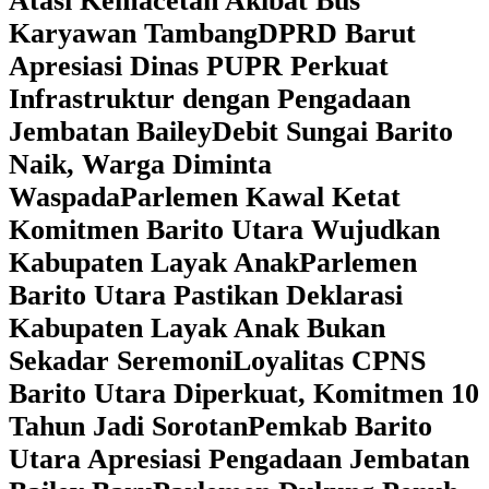
Atasi Kemacetan Akibat Bus
Karyawan Tambang
DPRD Barut
Apresiasi Dinas PUPR Perkuat
Infrastruktur dengan Pengadaan
Jembatan Bailey
Debit Sungai Barito
Naik, Warga Diminta
Waspada
Parlemen Kawal Ketat
Komitmen Barito Utara Wujudkan
Kabupaten Layak Anak
Parlemen
Barito Utara Pastikan Deklarasi
Kabupaten Layak Anak Bukan
Sekadar Seremoni
Loyalitas CPNS
Barito Utara Diperkuat, Komitmen 10
Tahun Jadi Sorotan
Pemkab Barito
Utara Apresiasi Pengadaan Jembatan