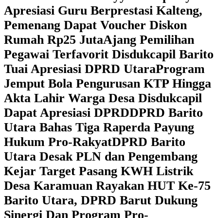
Apresiasi Guru Berprestasi Kalteng,
Pemenang Dapat Voucher Diskon
Rumah Rp25 Juta
Ajang Pemilihan
Pegawai Terfavorit Disdukcapil Barito
Tuai Apresiasi DPRD Utara
Program
Jemput Bola Pengurusan KTP Hingga
Akta Lahir Warga Desa Disdukcapil
Dapat Apresiasi DPRD
DPRD Barito
Utara Bahas Tiga Raperda Payung
Hukum Pro-Rakyat
DPRD Barito
Utara Desak PLN dan Pengembang
Kejar Target Pasang KWH Listrik
Desa Karamuan
Rayakan HUT Ke-75
Barito Utara, DPRD Barut Dukung
Sinergi Dan Program Pro-