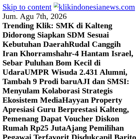
Skip to content
Jum. Agu 7th, 2026
Trending Klik:
SMK di Kalteng
Didorong Siapkan SDM Sesuai
Kebutuhan Daerah
Rudal Canggih
Iran Khorramshahr-4 Hantam Israel,
Sebar Puluhan Bom Kecil di
Udara
UMPR Wisuda 2.431 Alumni,
Tambah 9 Prodi baru
AJI dan SMSI:
Menyulam Kolaborasi Strategis
Ekosistem Media
Hayyan Property
Apresiasi Guru Berprestasi Kalteng,
Pemenang Dapat Voucher Diskon
Rumah Rp25 Juta
Ajang Pemilihan
Pegawai Terfavorit Disdukcapil Barito