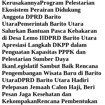
Kerusakannya
Program Pelestarian
Ekosistem Perairan Didukung
Anggota DPRD Barito
Utara
Pemerintah Barito Utara
Salurkan Bantuan Pasca Kebakaran
di Desa Lemo II
DPRD Barito Utara
Apresiasi Langkah DKPP dalam
Penguatan Kapasitas PPPK dan
Pelestarian Sumber Daya
Ikan
Legislatif Sambut Baik Rencana
Pengembangan Wisata Baru di Barito
Utara
DPRD Barito Utara Hadiri
Pelepasan Jemaah Calon Haji, Beri
Pesan Jaga Kesehatan dan
Kekompakan
Rencana Pembentukan