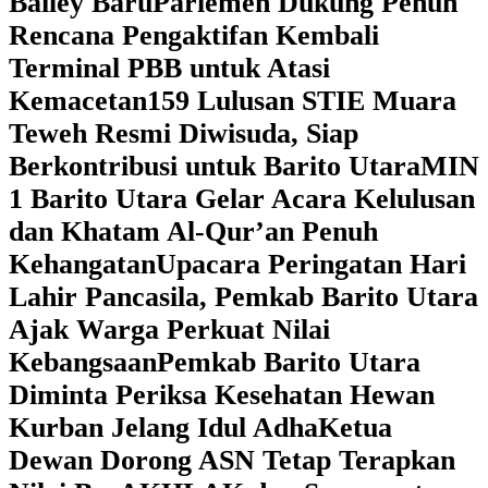
Bailey Baru
Parlemen Dukung Penuh
Rencana Pengaktifan Kembali
Terminal PBB untuk Atasi
Kemacetan
159 Lulusan STIE Muara
Teweh Resmi Diwisuda, Siap
Berkontribusi untuk Barito Utara
MIN
1 Barito Utara Gelar Acara Kelulusan
dan Khatam Al-Qur’an Penuh
Kehangatan
Upacara Peringatan Hari
Lahir Pancasila, Pemkab Barito Utara
Ajak Warga Perkuat Nilai
Kebangsaan
Pemkab Barito Utara
Diminta Periksa Kesehatan Hewan
Kurban Jelang Idul Adha
Ketua
Dewan Dorong ASN Tetap Terapkan