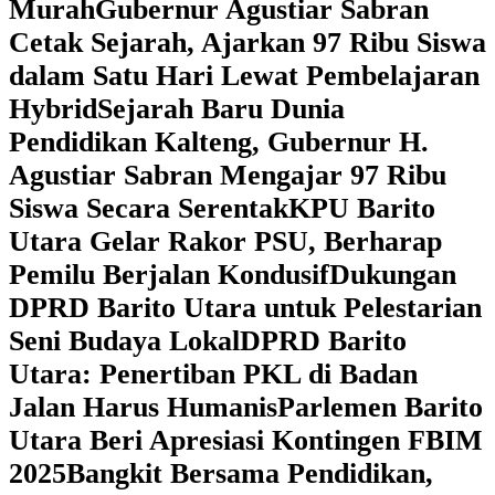
Murah
Gubernur Agustiar Sabran
Cetak Sejarah, Ajarkan 97 Ribu Siswa
dalam Satu Hari Lewat Pembelajaran
Hybrid
Sejarah Baru Dunia
Pendidikan Kalteng, Gubernur H.
Agustiar Sabran Mengajar 97 Ribu
Siswa Secara Serentak
KPU Barito
Utara Gelar Rakor PSU, Berharap
Pemilu Berjalan Kondusif
Dukungan
DPRD Barito Utara untuk Pelestarian
Seni Budaya Lokal
DPRD Barito
Utara: Penertiban PKL di Badan
Jalan Harus Humanis
Parlemen Barito
Utara Beri Apresiasi Kontingen FBIM
2025
‎Bangkit Bersama Pendidikan,