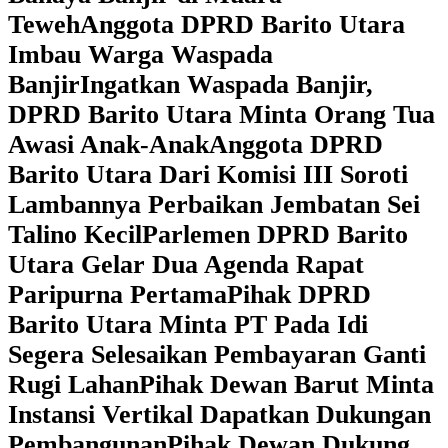
Teweh
Anggota DPRD Barito Utara
Imbau Warga Waspada
Banjir
Ingatkan Waspada Banjir,
DPRD Barito Utara Minta Orang Tua
Awasi Anak-Anak
Anggota DPRD
Barito Utara Dari Komisi III Soroti
Lambannya Perbaikan Jembatan Sei
Talino Kecil
Parlemen DPRD Barito
Utara Gelar Dua Agenda Rapat
Paripurna Pertama
Pihak DPRD
Barito Utara Minta PT Pada Idi
Segera Selesaikan Pembayaran Ganti
Rugi Lahan
Pihak Dewan Barut Minta
Instansi Vertikal Dapatkan Dukungan
Pembangunan
Pihak Dewan Dukung