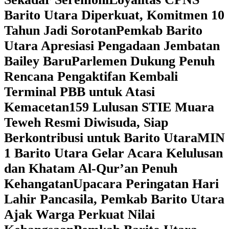
Barito Utara Diperkuat, Komitmen 10
Tahun Jadi Sorotan
Pemkab Barito
Utara Apresiasi Pengadaan Jembatan
Bailey Baru
Parlemen Dukung Penuh
Rencana Pengaktifan Kembali
Terminal PBB untuk Atasi
Kemacetan
159 Lulusan STIE Muara
Teweh Resmi Diwisuda, Siap
Berkontribusi untuk Barito Utara
MIN
1 Barito Utara Gelar Acara Kelulusan
dan Khatam Al-Qur’an Penuh
Kehangatan
Upacara Peringatan Hari
Lahir Pancasila, Pemkab Barito Utara
Ajak Warga Perkuat Nilai