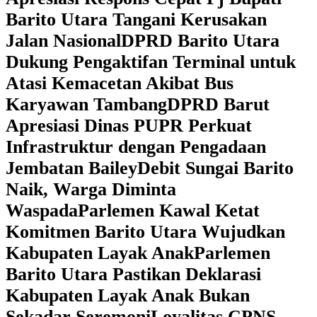
Barito Utara Tangani Kerusakan
Jalan Nasional
DPRD Barito Utara
Dukung Pengaktifan Terminal untuk
Atasi Kemacetan Akibat Bus
Karyawan Tambang
DPRD Barut
Apresiasi Dinas PUPR Perkuat
Infrastruktur dengan Pengadaan
Jembatan Bailey
Debit Sungai Barito
Naik, Warga Diminta
Waspada
Parlemen Kawal Ketat
Komitmen Barito Utara Wujudkan
Kabupaten Layak Anak
Parlemen
Barito Utara Pastikan Deklarasi
Kabupaten Layak Anak Bukan
Sekadar Seremoni
Loyalitas CPNS