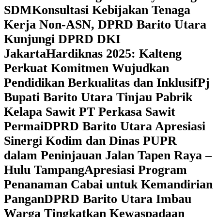
SDM
Konsultasi Kebijakan Tenaga
Kerja Non-ASN, DPRD Barito Utara
Kunjungi DPRD DKI
Jakarta
Hardiknas 2025: Kalteng
Perkuat Komitmen Wujudkan
Pendidikan Berkualitas dan Inklusif
Pj
Bupati Barito Utara Tinjau Pabrik
Kelapa Sawit PT Perkasa Sawit
Permai
DPRD Barito Utara Apresiasi
Sinergi Kodim dan Dinas PUPR
dalam Peninjauan Jalan Tapen Raya –
Hulu Tampang
Apresiasi Program
Penanaman Cabai untuk Kemandirian
Pangan
DPRD Barito Utara Imbau
Warga Tingkatkan Kewaspadaan