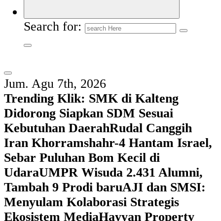
Search for:
Jum. Agu 7th, 2026
Trending Klik:
SMK di Kalteng
Didorong Siapkan SDM Sesuai
Kebutuhan Daerah
Rudal Canggih
Iran Khorramshahr-4 Hantam Israel,
Sebar Puluhan Bom Kecil di
Udara
UMPR Wisuda 2.431 Alumni,
Tambah 9 Prodi baru
AJI dan SMSI:
Menyulam Kolaborasi Strategis
Ekosistem Media
Hayyan Property