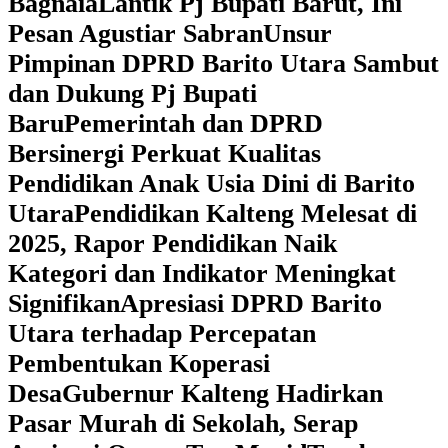
Bagnaia
Lantik Pj Bupati Barut, Ini
Pesan Agustiar Sabran
Unsur
Pimpinan DPRD Barito Utara Sambut
dan Dukung Pj Bupati
Baru
Pemerintah dan DPRD
Bersinergi Perkuat Kualitas
Pendidikan Anak Usia Dini di Barito
Utara
‎Pendidikan Kalteng Melesat di
2025, Rapor Pendidikan Naik
Kategori dan Indikator Meningkat
Signifikan
Apresiasi DPRD Barito
Utara terhadap Percepatan
Pembentukan Koperasi
Desa
‎Gubernur Kalteng Hadirkan
Pasar Murah di Sekolah, Serap