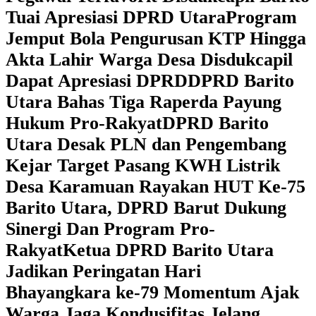
Tuai Apresiasi DPRD Utara
Program
Jemput Bola Pengurusan KTP Hingga
Akta Lahir Warga Desa Disdukcapil
Dapat Apresiasi DPRD
DPRD Barito
Utara Bahas Tiga Raperda Payung
Hukum Pro-Rakyat
DPRD Barito
Utara Desak PLN dan Pengembang
Kejar Target Pasang KWH Listrik
Desa Karamuan
Rayakan HUT Ke-75
Barito Utara, DPRD Barut Dukung
Sinergi Dan Program Pro-
Rakyat
Ketua DPRD Barito Utara
Jadikan Peringatan Hari
Bhayangkara ke-79 Momentum Ajak
Warga Jaga Kondusifitas Jelang