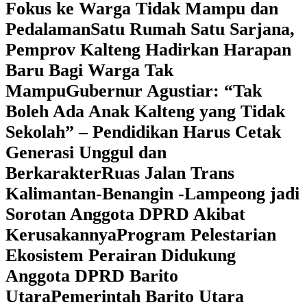
Fokus ke Warga Tidak Mampu dan
Pedalaman
‎Satu Rumah Satu Sarjana,
Pemprov Kalteng Hadirkan Harapan
Baru Bagi Warga Tak
Mampu
‎Gubernur Agustiar: “Tak
Boleh Ada Anak Kalteng yang Tidak
Sekolah” – Pendidikan Harus Cetak
Generasi Unggul dan
Berkarakter
Ruas Jalan Trans
Kalimantan-Benangin -Lampeong jadi
Sorotan Anggota DPRD Akibat
Kerusakannya
Program Pelestarian
Ekosistem Perairan Didukung
Anggota DPRD Barito
Utara
Pemerintah Barito Utara