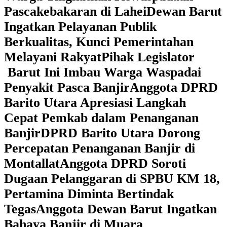
Pascakebakaran di Lahei
Dewan Barut
Ingatkan Pelayanan Publik
Berkualitas, Kunci Pemerintahan
Melayani Rakyat
Pihak Legislator
Barut Ini Imbau Warga Waspadai
Penyakit Pasca Banjir
Anggota DPRD
Barito Utara Apresiasi Langkah
Cepat Pemkab dalam Penanganan
Banjir
DPRD Barito Utara Dorong
Percepatan Penanganan Banjir di
Montallat
Anggota DPRD Soroti
Dugaan Pelanggaran di SPBU KM 18,
Pertamina Diminta Bertindak
Tegas
Anggota Dewan Barut Ingatkan
Bahaya Banjir di Muara