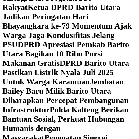
Rakyat
Ketua DPRD Barito Utara
Jadikan Peringatan Hari
Bhayangkara ke-79 Momentum Ajak
Warga Jaga Kondusifitas Jelang
PSU
DPRD Apresiasi Pemkab Barito
Utara Bagikan 10 Ribu Porsi
Makanan Gratis
DPRD Barito Utara
Pastikan Listrik Nyala Juli 2025
Untuk Warga Karamuan
Jembatan
Bailey Baru Milik Barito Utara
Diharapkan Percepat Pembangunan
Infrastruktur
Polda Kalteng Berikan
Bantuan Sosial, Perkuat Hubungan
Humanis dengan
Masyarakat
Penguatan Sinergi