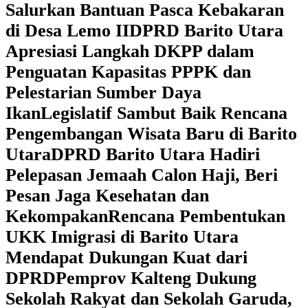
Salurkan Bantuan Pasca Kebakaran
di Desa Lemo II
DPRD Barito Utara
Apresiasi Langkah DKPP dalam
Penguatan Kapasitas PPPK dan
Pelestarian Sumber Daya
Ikan
Legislatif Sambut Baik Rencana
Pengembangan Wisata Baru di Barito
Utara
DPRD Barito Utara Hadiri
Pelepasan Jemaah Calon Haji, Beri
Pesan Jaga Kesehatan dan
Kekompakan
Rencana Pembentukan
UKK Imigrasi di Barito Utara
Mendapat Dukungan Kuat dari
DPRD
‎Pemprov Kalteng Dukung
Sekolah Rakyat dan Sekolah Garuda,