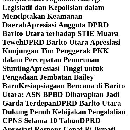
Legislatif dan Kepolisian dalam
Menciptakan Keamanan
Daerah
Apresiasi Anggota DPRD
Barito Utara terhadap STIE Muara
Teweh
DPRD Barito Utara Apresiasi
Kunjungan Tim Penggerak PKK
dalam Percepatan Penurunan
Stunting
Apresiasi Tinggi untuk
Pengadaan Jembatan Bailey
Baru
Kesiapsiagaan Bencana di Barito
Utara: ASN BPBD Diharapkan Jadi
Garda Terdepan
DPRD Barito Utara
Dukung Penuh Kebijakan Pengabdian
CPNS Selama 10 Tahun
DPRD
Apresiasi Respons Cepat Pj Bupati