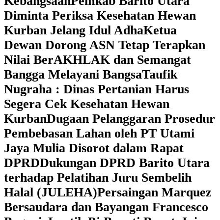
Kebangsaan
Pemkab Barito Utara
Diminta Periksa Kesehatan Hewan
Kurban Jelang Idul Adha
Ketua
Dewan Dorong ASN Tetap Terapkan
Nilai BerAKHLAK dan Semangat
Bangga Melayani Bangsa
Taufik
Nugraha : Dinas Pertanian Harus
Segera Cek Kesehatan Hewan
Kurban
Dugaan Pelanggaran Prosedur
Pembebasan Lahan oleh PT Utami
Jaya Mulia Disorot dalam Rapat
DPRD
Dukungan DPRD Barito Utara
terhadap Pelatihan Juru Sembelih
Halal (JULEHA)
Persaingan Marquez
Bersaudara dan Bayangan Francesco