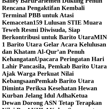
Bailey Baru
Parlemen Dukung Penuh
Rencana Pengaktifan Kembali
Terminal PBB untuk Atasi
Kemacetan
159 Lulusan STIE Muara
Teweh Resmi Diwisuda, Siap
Berkontribusi untuk Barito Utara
MIN
1 Barito Utara Gelar Acara Kelulusan
dan Khatam Al-Qur’an Penuh
Kehangatan
Upacara Peringatan Hari
Lahir Pancasila, Pemkab Barito Utara
Ajak Warga Perkuat Nilai
Kebangsaan
Pemkab Barito Utara
Diminta Periksa Kesehatan Hewan
Kurban Jelang Idul Adha
Ketua
Dewan Dorong ASN Tetap Terapkan