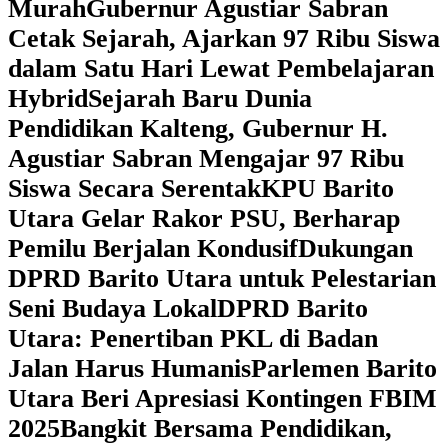
Murah
Gubernur Agustiar Sabran
Cetak Sejarah, Ajarkan 97 Ribu Siswa
dalam Satu Hari Lewat Pembelajaran
Hybrid
Sejarah Baru Dunia
Pendidikan Kalteng, Gubernur H.
Agustiar Sabran Mengajar 97 Ribu
Siswa Secara Serentak
KPU Barito
Utara Gelar Rakor PSU, Berharap
Pemilu Berjalan Kondusif
Dukungan
DPRD Barito Utara untuk Pelestarian
Seni Budaya Lokal
DPRD Barito
Utara: Penertiban PKL di Badan
Jalan Harus Humanis
Parlemen Barito
Utara Beri Apresiasi Kontingen FBIM
2025
‎Bangkit Bersama Pendidikan,