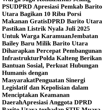
PSU
DPRD Apresiasi Pemkab Barito
Utara Bagikan 10 Ribu Porsi
Makanan Gratis
DPRD Barito Utara
Pastikan Listrik Nyala Juli 2025
Untuk Warga Karamuan
Jembatan
Bailey Baru Milik Barito Utara
Diharapkan Percepat Pembangunan
Infrastruktur
Polda Kalteng Berikan
Bantuan Sosial, Perkuat Hubungan
Humanis dengan
Masyarakat
Penguatan Sinergi
Legislatif dan Kepolisian dalam
Menciptakan Keamanan
Daerah
Apresiasi Anggota DPRD
Barito Utara terhadap STIE Muara