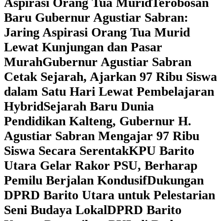
Aspirasi Orang Tua Murid
‎Terobosan
Baru Gubernur Agustiar Sabran:
Jaring Aspirasi Orang Tua Murid
Lewat Kunjungan dan Pasar
Murah
Gubernur Agustiar Sabran
Cetak Sejarah, Ajarkan 97 Ribu Siswa
dalam Satu Hari Lewat Pembelajaran
Hybrid
Sejarah Baru Dunia
Pendidikan Kalteng, Gubernur H.
Agustiar Sabran Mengajar 97 Ribu
Siswa Secara Serentak
KPU Barito
Utara Gelar Rakor PSU, Berharap
Pemilu Berjalan Kondusif
Dukungan
DPRD Barito Utara untuk Pelestarian
Seni Budaya Lokal
DPRD Barito