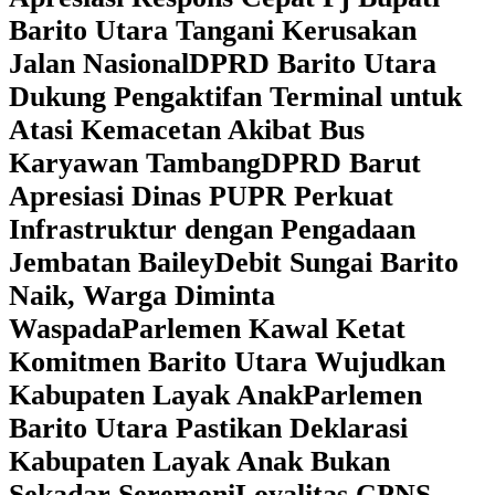
Barito Utara Tangani Kerusakan
Jalan Nasional
DPRD Barito Utara
Dukung Pengaktifan Terminal untuk
Atasi Kemacetan Akibat Bus
Karyawan Tambang
DPRD Barut
Apresiasi Dinas PUPR Perkuat
Infrastruktur dengan Pengadaan
Jembatan Bailey
Debit Sungai Barito
Naik, Warga Diminta
Waspada
Parlemen Kawal Ketat
Komitmen Barito Utara Wujudkan
Kabupaten Layak Anak
Parlemen
Barito Utara Pastikan Deklarasi
Kabupaten Layak Anak Bukan
Sekadar Seremoni
Loyalitas CPNS