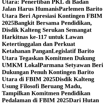
Utara: Penertiban PKL di Badan
Jalan Harus Humanis
Parlemen Barito
Utara Beri Apresiasi Kontingen FBIM
2025
‎Bangkit Bersama Pendidikan,
Disdik Kalteng Serukan Semangat
Harkitnas ke-117 untuk Lawan
Ketertinggalan dan Perkuat
Ketahanan Pangan
Legislatif Barito
Utara Tegaskan Komitmen Dukung
UMKM Lokal
Parmana Setyawan Beri
Dukungan Penuh Kontingen Barito
Utara di FBIM 2025
Disdik Kalteng
Usung Filosofi Beruang Madu,
Tampilkan Komitmen Pendidikan
Pedalaman di FBIM 2025
‎Dari Hutan