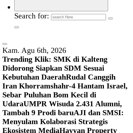
Search for:
Kam. Agu 6th, 2026
Trending Klik:
SMK di Kalteng
Didorong Siapkan SDM Sesuai
Kebutuhan Daerah
Rudal Canggih
Iran Khorramshahr-4 Hantam Israel,
Sebar Puluhan Bom Kecil di
Udara
UMPR Wisuda 2.431 Alumni,
Tambah 9 Prodi baru
AJI dan SMSI:
Menyulam Kolaborasi Strategis
Ekosistem Media
Hayyan Property