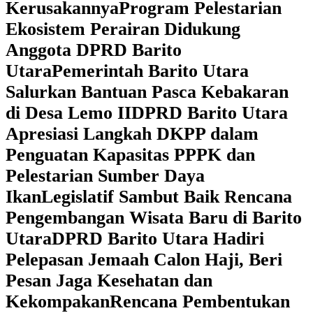
Kerusakannya
Program Pelestarian
Ekosistem Perairan Didukung
Anggota DPRD Barito
Utara
Pemerintah Barito Utara
Salurkan Bantuan Pasca Kebakaran
di Desa Lemo II
DPRD Barito Utara
Apresiasi Langkah DKPP dalam
Penguatan Kapasitas PPPK dan
Pelestarian Sumber Daya
Ikan
Legislatif Sambut Baik Rencana
Pengembangan Wisata Baru di Barito
Utara
DPRD Barito Utara Hadiri
Pelepasan Jemaah Calon Haji, Beri
Pesan Jaga Kesehatan dan
Kekompakan
Rencana Pembentukan