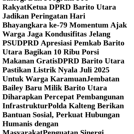
Rakyat
Ketua DPRD Barito Utara
Jadikan Peringatan Hari
Bhayangkara ke-79 Momentum Ajak
Warga Jaga Kondusifitas Jelang
PSU
DPRD Apresiasi Pemkab Barito
Utara Bagikan 10 Ribu Porsi
Makanan Gratis
DPRD Barito Utara
Pastikan Listrik Nyala Juli 2025
Untuk Warga Karamuan
Jembatan
Bailey Baru Milik Barito Utara
Diharapkan Percepat Pembangunan
Infrastruktur
Polda Kalteng Berikan
Bantuan Sosial, Perkuat Hubungan
Humanis dengan
Masyarakat
Penguatan Sinergi