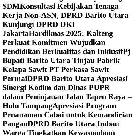
SDM
Konsultasi Kebijakan Tenaga
Kerja Non-ASN, DPRD Barito Utara
Kunjungi DPRD DKI
Jakarta
Hardiknas 2025: Kalteng
Perkuat Komitmen Wujudkan
Pendidikan Berkualitas dan Inklusif
Pj
Bupati Barito Utara Tinjau Pabrik
Kelapa Sawit PT Perkasa Sawit
Permai
DPRD Barito Utara Apresiasi
Sinergi Kodim dan Dinas PUPR
dalam Peninjauan Jalan Tapen Raya –
Hulu Tampang
Apresiasi Program
Penanaman Cabai untuk Kemandirian
Pangan
DPRD Barito Utara Imbau
Warga Tingkatkan Kewaspadaan