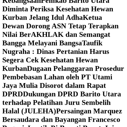
Kebangsaan
Pemkab Barito Utara
Diminta Periksa Kesehatan Hewan
Kurban Jelang Idul Adha
Ketua
Dewan Dorong ASN Tetap Terapkan
Nilai BerAKHLAK dan Semangat
Bangga Melayani Bangsa
Taufik
Nugraha : Dinas Pertanian Harus
Segera Cek Kesehatan Hewan
Kurban
Dugaan Pelanggaran Prosedur
Pembebasan Lahan oleh PT Utami
Jaya Mulia Disorot dalam Rapat
DPRD
Dukungan DPRD Barito Utara
terhadap Pelatihan Juru Sembelih
Halal (JULEHA)
Persaingan Marquez
Bersaudara dan Bayangan Francesco