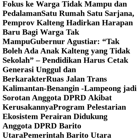
Fokus ke Warga Tidak Mampu dan
Pedalaman
‎Satu Rumah Satu Sarjana,
Pemprov Kalteng Hadirkan Harapan
Baru Bagi Warga Tak
Mampu
‎Gubernur Agustiar: “Tak
Boleh Ada Anak Kalteng yang Tidak
Sekolah” – Pendidikan Harus Cetak
Generasi Unggul dan
Berkarakter
Ruas Jalan Trans
Kalimantan-Benangin -Lampeong jadi
Sorotan Anggota DPRD Akibat
Kerusakannya
Program Pelestarian
Ekosistem Perairan Didukung
Anggota DPRD Barito
Utara
Pemerintah Barito Utara