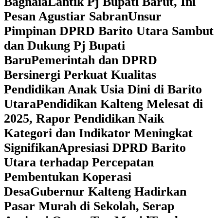
Bagnaia
Lantik Pj Bupati Barut, Ini
Pesan Agustiar Sabran
Unsur
Pimpinan DPRD Barito Utara Sambut
dan Dukung Pj Bupati
Baru
Pemerintah dan DPRD
Bersinergi Perkuat Kualitas
Pendidikan Anak Usia Dini di Barito
Utara
‎Pendidikan Kalteng Melesat di
2025, Rapor Pendidikan Naik
Kategori dan Indikator Meningkat
Signifikan
Apresiasi DPRD Barito
Utara terhadap Percepatan
Pembentukan Koperasi
Desa
‎Gubernur Kalteng Hadirkan
Pasar Murah di Sekolah, Serap