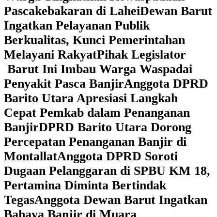
Pascakebakaran di Lahei
Dewan Barut
Ingatkan Pelayanan Publik
Berkualitas, Kunci Pemerintahan
Melayani Rakyat
Pihak Legislator
Barut Ini Imbau Warga Waspadai
Penyakit Pasca Banjir
Anggota DPRD
Barito Utara Apresiasi Langkah
Cepat Pemkab dalam Penanganan
Banjir
DPRD Barito Utara Dorong
Percepatan Penanganan Banjir di
Montallat
Anggota DPRD Soroti
Dugaan Pelanggaran di SPBU KM 18,
Pertamina Diminta Bertindak
Tegas
Anggota Dewan Barut Ingatkan
Bahaya Banjir di Muara