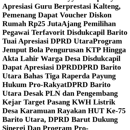
Apresiasi Guru Berprestasi Kalteng,
Pemenang Dapat Voucher Diskon
Rumah Rp25 Juta
Ajang Pemilihan
Pegawai Terfavorit Disdukcapil Barito
Tuai Apresiasi DPRD Utara
Program
Jemput Bola Pengurusan KTP Hingga
Akta Lahir Warga Desa Disdukcapil
Dapat Apresiasi DPRD
DPRD Barito
Utara Bahas Tiga Raperda Payung
Hukum Pro-Rakyat
DPRD Barito
Utara Desak PLN dan Pengembang
Kejar Target Pasang KWH Listrik
Desa Karamuan
Rayakan HUT Ke-75
Barito Utara, DPRD Barut Dukung
Sinergi Dan Program Pro-