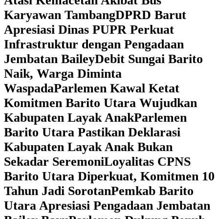
Atasi Kemacetan Akibat Bus
Karyawan Tambang
DPRD Barut
Apresiasi Dinas PUPR Perkuat
Infrastruktur dengan Pengadaan
Jembatan Bailey
Debit Sungai Barito
Naik, Warga Diminta
Waspada
Parlemen Kawal Ketat
Komitmen Barito Utara Wujudkan
Kabupaten Layak Anak
Parlemen
Barito Utara Pastikan Deklarasi
Kabupaten Layak Anak Bukan
Sekadar Seremoni
Loyalitas CPNS
Barito Utara Diperkuat, Komitmen 10
Tahun Jadi Sorotan
Pemkab Barito
Utara Apresiasi Pengadaan Jembatan