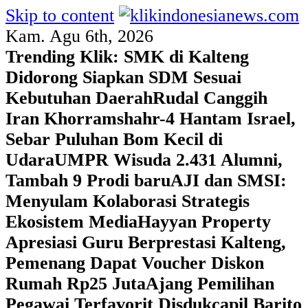
Skip to content
Kam. Agu 6th, 2026
Trending Klik:
SMK di Kalteng
Didorong Siapkan SDM Sesuai
Kebutuhan Daerah
Rudal Canggih
Iran Khorramshahr-4 Hantam Israel,
Sebar Puluhan Bom Kecil di
Udara
UMPR Wisuda 2.431 Alumni,
Tambah 9 Prodi baru
AJI dan SMSI:
Menyulam Kolaborasi Strategis
Ekosistem Media
Hayyan Property
Apresiasi Guru Berprestasi Kalteng,
Pemenang Dapat Voucher Diskon
Rumah Rp25 Juta
Ajang Pemilihan
Pegawai Terfavorit Disdukcapil Barito