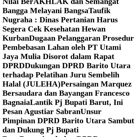
Nilai BerAKHLAK dan Semangat
Bangga Melayani Bangsa
Taufik
Nugraha : Dinas Pertanian Harus
Segera Cek Kesehatan Hewan
Kurban
Dugaan Pelanggaran Prosedur
Pembebasan Lahan oleh PT Utami
Jaya Mulia Disorot dalam Rapat
DPRD
Dukungan DPRD Barito Utara
terhadap Pelatihan Juru Sembelih
Halal (JULEHA)
Persaingan Marquez
Bersaudara dan Bayangan Francesco
Bagnaia
Lantik Pj Bupati Barut, Ini
Pesan Agustiar Sabran
Unsur
Pimpinan DPRD Barito Utara Sambut
dan Dukung Pj Bupati