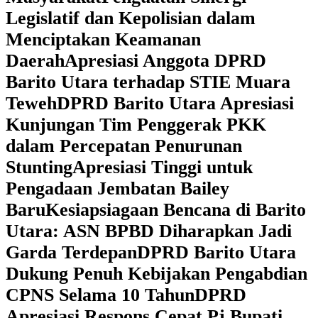
Legislatif dan Kepolisian dalam
Menciptakan Keamanan
Daerah
Apresiasi Anggota DPRD
Barito Utara terhadap STIE Muara
Teweh
DPRD Barito Utara Apresiasi
Kunjungan Tim Penggerak PKK
dalam Percepatan Penurunan
Stunting
Apresiasi Tinggi untuk
Pengadaan Jembatan Bailey
Baru
Kesiapsiagaan Bencana di Barito
Utara: ASN BPBD Diharapkan Jadi
Garda Terdepan
DPRD Barito Utara
Dukung Penuh Kebijakan Pengabdian
CPNS Selama 10 Tahun
DPRD
Apresiasi Respons Cepat Pj Bupati