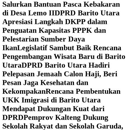
Salurkan Bantuan Pasca Kebakaran
di Desa Lemo II
DPRD Barito Utara
Apresiasi Langkah DKPP dalam
Penguatan Kapasitas PPPK dan
Pelestarian Sumber Daya
Ikan
Legislatif Sambut Baik Rencana
Pengembangan Wisata Baru di Barito
Utara
DPRD Barito Utara Hadiri
Pelepasan Jemaah Calon Haji, Beri
Pesan Jaga Kesehatan dan
Kekompakan
Rencana Pembentukan
UKK Imigrasi di Barito Utara
Mendapat Dukungan Kuat dari
DPRD
‎Pemprov Kalteng Dukung
Sekolah Rakyat dan Sekolah Garuda,