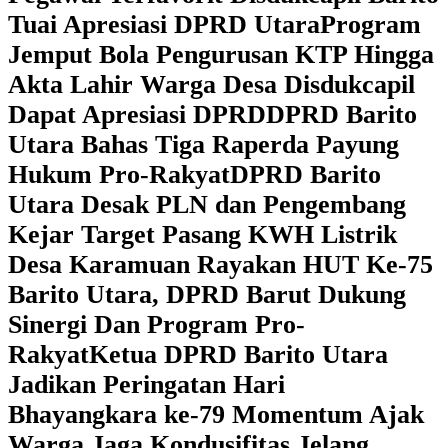
Tuai Apresiasi DPRD Utara
Program
Jemput Bola Pengurusan KTP Hingga
Akta Lahir Warga Desa Disdukcapil
Dapat Apresiasi DPRD
DPRD Barito
Utara Bahas Tiga Raperda Payung
Hukum Pro-Rakyat
DPRD Barito
Utara Desak PLN dan Pengembang
Kejar Target Pasang KWH Listrik
Desa Karamuan
Rayakan HUT Ke-75
Barito Utara, DPRD Barut Dukung
Sinergi Dan Program Pro-
Rakyat
Ketua DPRD Barito Utara
Jadikan Peringatan Hari
Bhayangkara ke-79 Momentum Ajak
Warga Jaga Kondusifitas Jelang