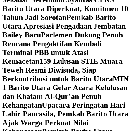
Barito Utara Diperkuat, Komitmen 10
Tahun Jadi Sorotan
Pemkab Barito
Utara Apresiasi Pengadaan Jembatan
Bailey Baru
Parlemen Dukung Penuh
Rencana Pengaktifan Kembali
Terminal PBB untuk Atasi
Kemacetan
159 Lulusan STIE Muara
Teweh Resmi Diwisuda, Siap
Berkontribusi untuk Barito Utara
MIN
1 Barito Utara Gelar Acara Kelulusan
dan Khatam Al-Qur’an Penuh
Kehangatan
Upacara Peringatan Hari
Lahir Pancasila, Pemkab Barito Utara
Ajak Warga Perkuat Nilai