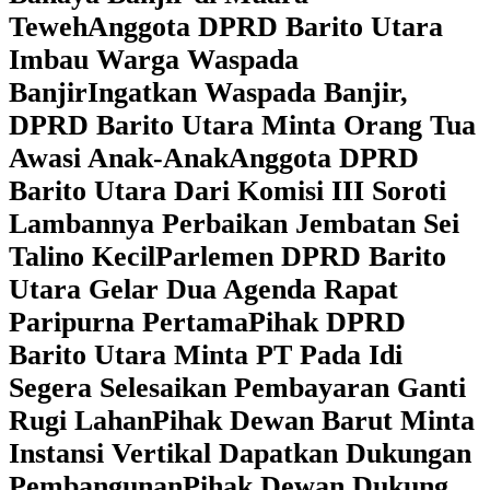
Teweh
Anggota DPRD Barito Utara
Imbau Warga Waspada
Banjir
Ingatkan Waspada Banjir,
DPRD Barito Utara Minta Orang Tua
Awasi Anak-Anak
Anggota DPRD
Barito Utara Dari Komisi III Soroti
Lambannya Perbaikan Jembatan Sei
Talino Kecil
Parlemen DPRD Barito
Utara Gelar Dua Agenda Rapat
Paripurna Pertama
Pihak DPRD
Barito Utara Minta PT Pada Idi
Segera Selesaikan Pembayaran Ganti
Rugi Lahan
Pihak Dewan Barut Minta
Instansi Vertikal Dapatkan Dukungan
Pembangunan
Pihak Dewan Dukung