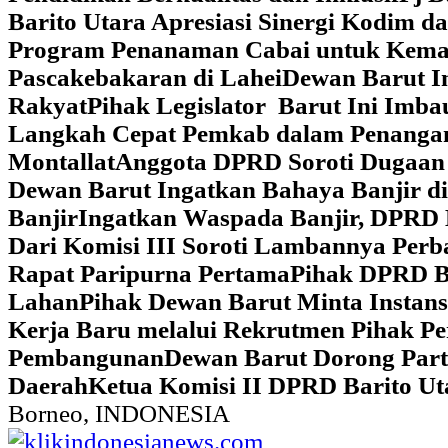
Barito Utara Apresiasi Sinergi Kodim 
Program Penanaman Cabai untuk Kema
Pascakebakaran di Lahei
Dewan Barut In
Rakyat
Pihak Legislator Barut Ini Imb
Langkah Cepat Pemkab dalam Penangan
Montallat
Anggota DPRD Soroti Dugaan 
Dewan Barut Ingatkan Bahaya Banjir d
Banjir
Ingatkan Waspada Banjir, DPRD 
Dari Komisi III Soroti Lambannya Perba
Rapat Paripurna Pertama
Pihak DPRD Ba
Lahan
Pihak Dewan Barut Minta Instan
Kerja Baru melalui Rekrutmen Pihak P
Pembangunan
Dewan Barut Dorong Part
Daerah
Ketua Komisi II DPRD Barito U
Borneo, INDONESIA