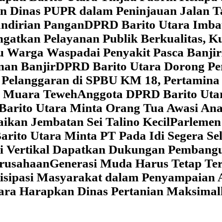
dan Dinas PUPR dalam Peninjauan Jalan
ndirian Pangan
DPRD Barito Utara Imb
gatkan Pelayanan Publik Berkualitas, K
au Warga Waspadai Penyakit Pasca Banjir
an Banjir
DPRD Barito Utara Dorong Per
Pelanggaran di SPBU KM 18, Pertamina 
i Muara Teweh
Anggota DPRD Barito Ut
Barito Utara Minta Orang Tua Awasi An
ikan Jembatan Sei Talino Kecil
Parlemen
rito Utara Minta PT Pada Idi Segera Se
si Vertikal Dapatkan Dukungan Pembang
erusahaan
Generasi Muda Harus Tetap Te
isipasi Masyarakat dalam Penyampaian 
tara Harapkan Dinas Pertanian Maksima