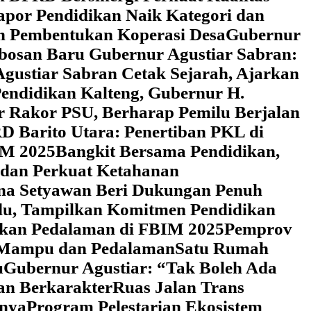
Rapor Pendidikan Naik Kategori dan
an Pembentukan Koperasi Desa
‎Gubernur
obosan Baru Gubernur Agustiar Sabran:
gustiar Sabran Cetak Sejarah, Ajarkan
endidikan Kalteng, Gubernur H.
r Rakor PSU, Berharap Pemilu Berjalan
 Barito Utara: Penertiban PKL di
IM 2025
‎Bangkit Bersama Pendidikan,
 dan Perkuat Ketahanan
a Setyawan Beri Dukungan Penuh
adu, Tampilkan Komitmen Pendidikan
dikan Pedalaman di FBIM 2025
‎Pemprov
k Mampu dan Pedalaman
‎Satu Rumah
u
‎Gubernur Agustiar: “Tak Boleh Ada
an Berkarakter
Ruas Jalan Trans
nnya
Program Pelestarian Ekosistem