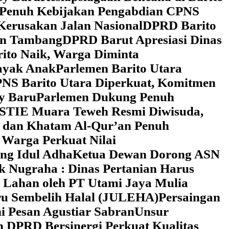
 Penuh Kebijakan Pengabdian CPNS
Kerusakan Jalan Nasional
DPRD Barito
wan Tambang
DPRD Barut Apresiasi Dinas
rito Naik, Warga Diminta
ayak Anak
Parlemen Barito Utara
PNS Barito Utara Diperkuat, Komitmen
y Baru
Parlemen Dukung Penuh
 STIE Muara Teweh Resmi Diwisuda,
n dan Khatam Al-Qur’an Penuh
 Warga Perkuat Nilai
ng Idul Adha
Ketua Dewan Dorong ASN
k Nugraha : Dinas Pertanian Harus
 Lahan oleh PT Utami Jaya Mulia
ru Sembelih Halal (JULEHA)
Persaingan
ni Pesan Agustiar Sabran
Unsur
n DPRD Bersinergi Perkuat Kualitas