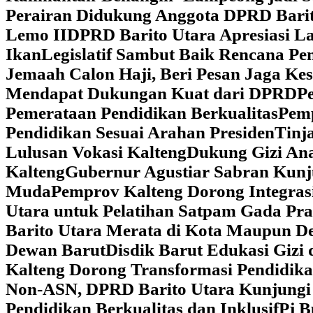
Perairan Didukung Anggota DPRD Barit
Lemo II
DPRD Barito Utara Apresiasi L
Ikan
Legislatif Sambut Baik Rencana Pe
Jemaah Calon Haji, Beri Pesan Jaga K
Mendapat Dukungan Kuat dari DPRD
‎
Pemerataan Pendidikan Berkualitas
‎Pem
Pendidikan Sesuai Arahan Presiden
‎Tin
Lulusan Vokasi Kalteng
‎Dukung Gizi An
Kalteng
‎Gubernur Agustiar Sabran Kun
Muda
‎Pemprov Kalteng Dorong Integra
Utara untuk Pelatihan Satpam Gada Pr
Barito Utara Merata di Kota Maupun D
Dewan Barut
Disdik Barut Edukasi Gizi
Kalteng Dorong Transformasi Pendidik
Non-ASN, DPRD Barito Utara Kunjung
Pendidikan Berkualitas dan Inklusif
Pj B