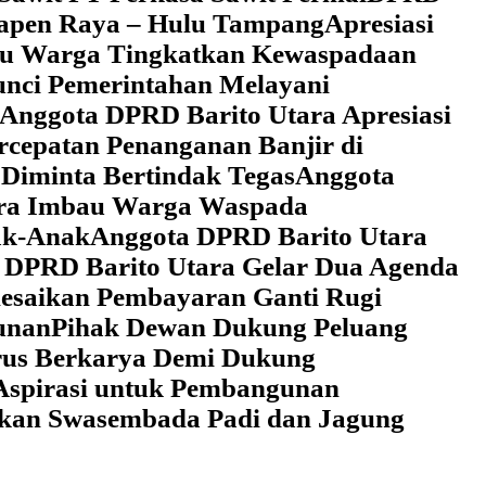
 Tapen Raya – Hulu Tampang
Apresiasi
au Warga Tingkatkan Kewaspadaan
unci Pemerintahan Melayani
Anggota DPRD Barito Utara Apresiasi
cepatan Penanganan Banjir di
Diminta Bertindak Tegas
Anggota
ara Imbau Warga Waspada
ak-Anak
Anggota DPRD Barito Utara
 DPRD Barito Utara Gelar Dua Agenda
lesaikan Pembayaran Ganti Rugi
unan
Pihak Dewan Dukung Peluang
rus Berkarya Demi Dukung
Aspirasi untuk Pembangunan
lkan Swasembada Padi dan Jagung