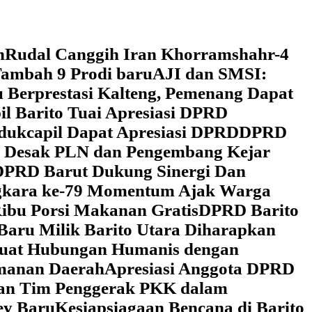
h
Rudal Canggih Iran Khorramshahr-4
ambah 9 Prodi baru
AJI dan SMSI:
 Berprestasi Kalteng, Pemenang Dapat
il Barito Tuai Apresiasi DPRD
dukcapil Dapat Apresiasi DPRD
DPRD
 Desak PLN dan Pengembang Kejar
DPRD Barut Dukung Sinergi Dan
ngkara ke-79 Momentum Ajak Warga
ibu Porsi Makanan Gratis
DPRD Barito
Baru Milik Barito Utara Diharapkan
rkuat Hubungan Humanis dengan
amanan Daerah
Apresiasi Anggota DPRD
gan Tim Penggerak PKK dalam
ey Baru
Kesiapsiagaan Bencana di Barito