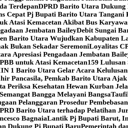
da Terdepan
DPRD Barito Utara Dukung
s Cepat Pj Bupati Barito Utara Tangani 
tuk Atasi Kemacetan Akibat Bus Karya
ngadaan Jembatan Bailey
Debit Sungai Ba
en Barito Utara Wujudkan Kabupaten L
nak Bukan Sekadar Seremoni
Loyalitas C
ara Apresiasi Pengadaan Jembatan Baile
 PBB untuk Atasi Kemacetan
159 Lulusan
IN 1 Barito Utara Gelar Acara Kelulusa
hir Pancasila, Pemkab Barito Utara Ajak
ta Periksa Kesehatan Hewan Kurban Jela
Semangat Bangga Melayani Bangsa
Taufi
gaan Pelanggaran Prosedur Pembebasan
RD Barito Utara terhadap Pelatihan Ju
ncesco Bagnaia
Lantik Pj Bupati Barut, I
an Dukung Pj Bupati Baru
Pemerintah da