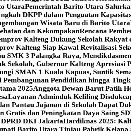
o Utara
Pemerintah Barito Utara Salurk
angkah DKPP dalam Penguatan Kapasitas
ngembangan Wisata Baru di Barito Utara
esehatan dan Kekompakan
Rencana Pemben
Pemprov Kalteng Dukung Sekolah Rakyat
prov Kalteng Siap Kawal Revitalisasi Se
jau SMK 3 Palangka Raya, Mendikdasmen P
ak Sekolah, Gubernur Kalteng Apresias
jungi SMAN 1 Kuala Kapuas, Suntik Sema
si Pembangunan Pendidikan hingga Tingk
atama 2025
Anggota Dewan Barut Patih H
esa
Layanan Adminduk Keliling Disdukcapi
 dan Pantau Jajanan di Sekolah Dapat D
an Gratis dan Peningkatan Daya Saing S
i DPRD DKI Jakarta
Hardiknas 2025: Ka
upati Barito Utara Tinjau Pabrik Kelapa