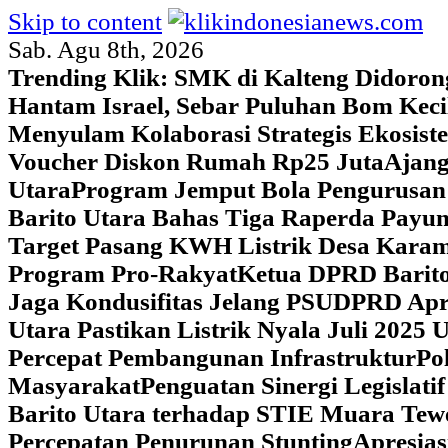
Skip to content
Sab. Agu 8th, 2026
Trending Klik:
SMK di Kalteng Didoron
Hantam Israel, Sebar Puluhan Bom Keci
Menyulam Kolaborasi Strategis Ekosis
Voucher Diskon Rumah Rp25 Juta
Ajang
Utara
Program Jemput Bola Pengurusan
Barito Utara Bahas Tiga Raperda Pay
Target Pasang KWH Listrik Desa Kar
Program Pro-Rakyat
Ketua DPRD Barito
Jaga Kondusifitas Jelang PSU
DPRD Apre
Utara Pastikan Listrik Nyala Juli 202
Percepat Pembangunan Infrastruktur
Po
Masyarakat
Penguatan Sinergi Legislat
Barito Utara terhadap STIE Muara Tew
Percepatan Penurunan Stunting
Apresias