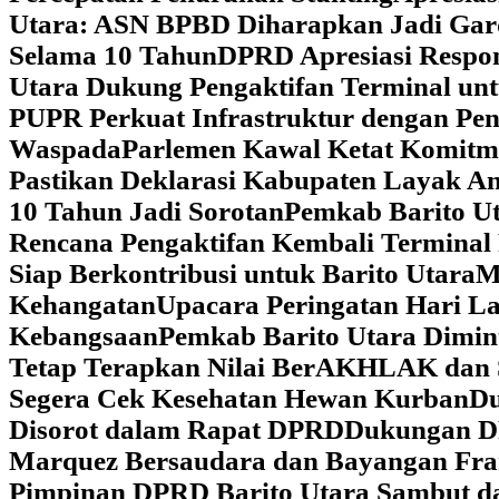
Utara: ASN BPBD Diharapkan Jadi Gar
Selama 10 Tahun
DPRD Apresiasi Respon
Utara Dukung Pengaktifan Terminal un
PUPR Perkuat Infrastruktur dengan Pe
Waspada
Parlemen Kawal Ketat Komitm
Pastikan Deklarasi Kabupaten Layak A
10 Tahun Jadi Sorotan
Pemkab Barito Ut
Rencana Pengaktifan Kembali Terminal
Siap Berkontribusi untuk Barito Utara
M
Kehangatan
Upacara Peringatan Hari La
Kebangsaan
Pemkab Barito Utara Dimin
Tetap Terapkan Nilai BerAKHLAK dan 
Segera Cek Kesehatan Hewan Kurban
Du
Disorot dalam Rapat DPRD
Dukungan DP
Marquez Bersaudara dan Bayangan Fra
Pimpinan DPRD Barito Utara Sambut d