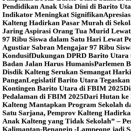
Pendidikan Anak Usia Dini di Barito Ut
Indikator Meningkat Signifikan
Apresia
Kalteng Hadirkan Pasar Murah di Sekol
Jaring Aspirasi Orang Tua Murid Lewa
97 Ribu Siswa dalam Satu Hari Lewat P
Agustiar Sabran Mengajar 97 Ribu Sisw
Kondusif
Dukungan DPRD Barito Utara u
Badan Jalan Harus Humanis
Parlemen B
Disdik Kalteng Serukan Semangat Harki
Pangan
Legislatif Barito Utara Tegas
Kontingen Barito Utara di FBIM 2025
Di
Pedalaman di FBIM 2025
‎Dari Hutan k
Kalteng Mantapkan Program Sekolah d
Satu Sarjana, Pemprov Kalteng Hadir
Anak Kalteng yang Tidak Sekolah” – Pe
Kalimantan-Benangin -Lampeong jadi 