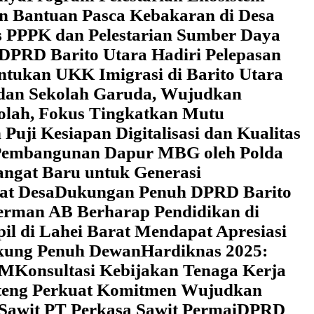
an Bantuan Pasca Kebakaran di Desa
 PPPK dan Pelestarian Sumber Daya
DPRD Barito Utara Hadiri Pelepasan
tukan UKK Imigrasi di Barito Utara
 dan Sekolah Garuda, Wujudkan
kolah, Fokus Tingkatkan Mutu
uji Kesiapan Digitalisasi dan Kualitas
i Pembangunan Dapur MBG oleh Polda
ngat Baru untuk Generasi
at Desa
Dukungan Penuh DPRD Barito
erman AB Berharap Pendidikan di
l di Lahei Barat Mendapat Apresiasi
ukung Penuh Dewan
Hardiknas 2025:
DM
Konsultasi Kebijakan Tenaga Kerja
lteng Perkuat Komitmen Wujudkan
 Sawit PT Perkasa Sawit Permai
DPRD