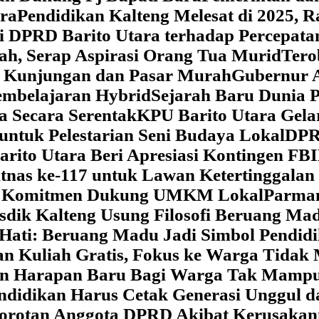
ara
‎Pendidikan Kalteng Melesat di 2025, 
si DPRD Barito Utara terhadap Percepat
ah, Serap Aspirasi Orang Tua Murid
‎Ter
t Kunjungan dan Pasar Murah
Gubernur A
embelajaran Hybrid
Sejarah Baru Dunia P
a Secara Serentak
KPU Barito Utara Gela
ntuk Pelestarian Seni Budaya Lokal
DPRD
arito Utara Beri Apresiasi Kontingen FB
tnas ke-117 untuk Lawan Ketertinggalan
kan Komitmen Dukung UMKM Lokal
Parman
sdik Kalteng Usung Filosofi Beruang M
e Hati: Beruang Madu Jadi Simbol Pendi
an Kuliah Gratis, Fokus ke Warga Tida
kan Harapan Baru Bagi Warga Tak Mamp
ndidikan Harus Cetak Generasi Unggul d
Sorotan Anggota DPRD Akibat Kerusaka