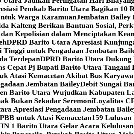
 Utara Jadikan Peringatan Hari Bhaya
siasi Pemkab Barito Utara Bagikan 10 R
5 Untuk Warga Karamuan
Jembatan Bailey 
lda Kalteng Berikan Bantuan Sosial, Pe
if dan Kepolisian dalam Menciptakan Ke
eh
DPRD Barito Utara Apresiasi Kunjun
i Tinggi untuk Pengadaan Jembatan Bail
da Terdepan
DPRD Barito Utara Dukung
s Cepat Pj Bupati Barito Utara Tangani 
tuk Atasi Kemacetan Akibat Bus Karya
ngadaan Jembatan Bailey
Debit Sungai Ba
en Barito Utara Wujudkan Kabupaten L
nak Bukan Sekadar Seremoni
Loyalitas C
ara Apresiasi Pengadaan Jembatan Baile
 PBB untuk Atasi Kemacetan
159 Lulusan
IN 1 Barito Utara Gelar Acara Kelulusa