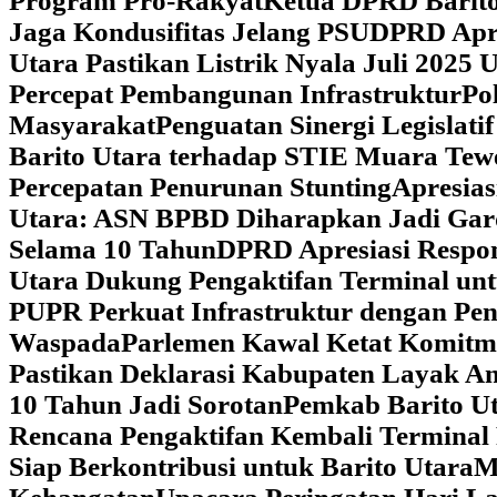
Program Pro-Rakyat
Ketua DPRD Barito
Jaga Kondusifitas Jelang PSU
DPRD Apre
Utara Pastikan Listrik Nyala Juli 202
Percepat Pembangunan Infrastruktur
Po
Masyarakat
Penguatan Sinergi Legislat
Barito Utara terhadap STIE Muara Tew
Percepatan Penurunan Stunting
Apresias
Utara: ASN BPBD Diharapkan Jadi Gar
Selama 10 Tahun
DPRD Apresiasi Respon
Utara Dukung Pengaktifan Terminal un
PUPR Perkuat Infrastruktur dengan Pe
Waspada
Parlemen Kawal Ketat Komitm
Pastikan Deklarasi Kabupaten Layak A
10 Tahun Jadi Sorotan
Pemkab Barito Ut
Rencana Pengaktifan Kembali Terminal
Siap Berkontribusi untuk Barito Utara
M