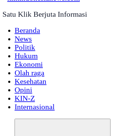
Satu Klik Berjuta Informasi
Beranda
News
Politik
Hukum
Ekonomi
Olah raga
Kesehatan
Opini
KIN-Z
Internasional