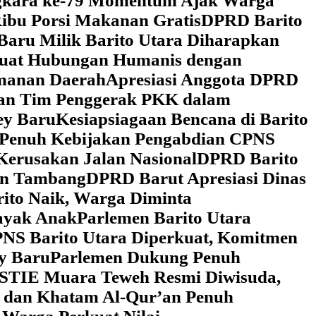
ngkara ke-79 Momentum Ajak Warga
ibu Porsi Makanan Gratis
DPRD Barito
Baru Milik Barito Utara Diharapkan
rkuat Hubungan Humanis dengan
amanan Daerah
Apresiasi Anggota DPRD
gan Tim Penggerak PKK dalam
ey Baru
Kesiapsiagaan Bencana di Barito
 Penuh Kebijakan Pengabdian CPNS
Kerusakan Jalan Nasional
DPRD Barito
wan Tambang
DPRD Barut Apresiasi Dinas
rito Naik, Warga Diminta
ayak Anak
Parlemen Barito Utara
PNS Barito Utara Diperkuat, Komitmen
y Baru
Parlemen Dukung Penuh
 STIE Muara Teweh Resmi Diwisuda,
n dan Khatam Al-Qur’an Penuh