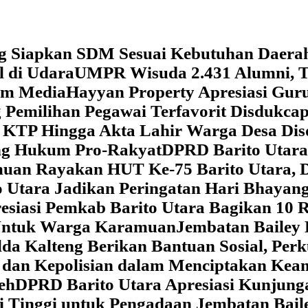
g Siapkan SDM Sesuai Kebutuhan Daera
l di Udara
UMPR Wisuda 2.431 Alumni, T
tem Media
Hayyan Property Apresiasi Guru
 Pemilihan Pegawai Terfavorit Disdukcap
 KTP Hingga Akta Lahir Warga Desa Dis
ung Hukum Pro-Rakyat
DPRD Barito Utara
amuan
Rayakan HUT Ke-75 Barito Utara, 
 Utara Jadikan Peringatan Hari Bhaya
siasi Pemkab Barito Utara Bagikan 10 R
5 Untuk Warga Karamuan
Jembatan Bailey 
lda Kalteng Berikan Bantuan Sosial, Pe
if dan Kepolisian dalam Menciptakan Ke
eh
DPRD Barito Utara Apresiasi Kunjun
i Tinggi untuk Pengadaan Jembatan Bail