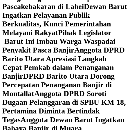
Pascakebakaran di Lahei
Dewan Barut
Ingatkan Pelayanan Publik
Berkualitas, Kunci Pemerintahan
Melayani Rakyat
Pihak Legislator
Barut Ini Imbau Warga Waspadai
Penyakit Pasca Banjir
Anggota DPRD
Barito Utara Apresiasi Langkah
Cepat Pemkab dalam Penanganan
Banjir
DPRD Barito Utara Dorong
Percepatan Penanganan Banjir di
Montallat
Anggota DPRD Soroti
Dugaan Pelanggaran di SPBU KM 18,
Pertamina Diminta Bertindak
Tegas
Anggota Dewan Barut Ingatkan
Bahaya Banjir di Muara