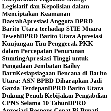
Legislatif dan Kepolisian dalam
Menciptakan Keamanan
Daerah
Apresiasi Anggota DPRD
Barito Utara terhadap STIE Muara
Teweh
DPRD Barito Utara Apresiasi
Kunjungan Tim Penggerak PKK
dalam Percepatan Penurunan
Stunting
Apresiasi Tinggi untuk
Pengadaan Jembatan Bailey
Baru
Kesiapsiagaan Bencana di Barito
Utara: ASN BPBD Diharapkan Jadi
Garda Terdepan
DPRD Barito Utara
Dukung Penuh Kebijakan Pengabdian
CPNS Selama 10 Tahun
DPRD
Apresiasi Respons Cepat Pj Bupati