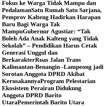
Fokus ke Warga Tidak Mampu dan
Pedalaman
‎Satu Rumah Satu Sarjana,
Pemprov Kalteng Hadirkan Harapan
Baru Bagi Warga Tak
Mampu
‎Gubernur Agustiar: “Tak
Boleh Ada Anak Kalteng yang Tidak
Sekolah” – Pendidikan Harus Cetak
Generasi Unggul dan
Berkarakter
Ruas Jalan Trans
Kalimantan-Benangin -Lampeong jadi
Sorotan Anggota DPRD Akibat
Kerusakannya
Program Pelestarian
Ekosistem Perairan Didukung
Anggota DPRD Barito
Utara
Pemerintah Barito Utara