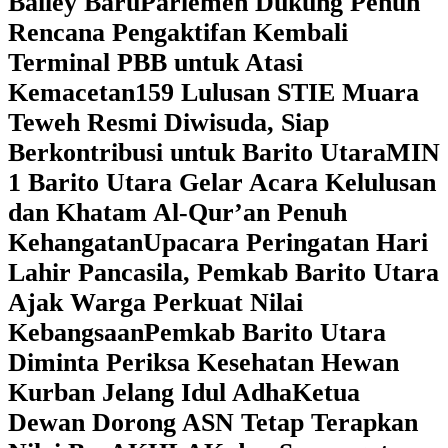
Bailey Baru
Parlemen Dukung Penuh
Rencana Pengaktifan Kembali
Terminal PBB untuk Atasi
Kemacetan
159 Lulusan STIE Muara
Teweh Resmi Diwisuda, Siap
Berkontribusi untuk Barito Utara
MIN
1 Barito Utara Gelar Acara Kelulusan
dan Khatam Al-Qur’an Penuh
Kehangatan
Upacara Peringatan Hari
Lahir Pancasila, Pemkab Barito Utara
Ajak Warga Perkuat Nilai
Kebangsaan
Pemkab Barito Utara
Diminta Periksa Kesehatan Hewan
Kurban Jelang Idul Adha
Ketua
Dewan Dorong ASN Tetap Terapkan