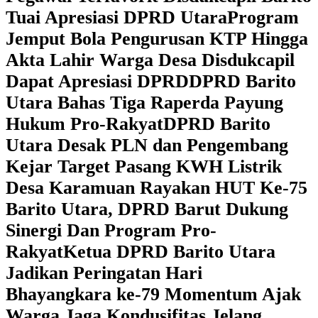
Tuai Apresiasi DPRD Utara
Program
Jemput Bola Pengurusan KTP Hingga
Akta Lahir Warga Desa Disdukcapil
Dapat Apresiasi DPRD
DPRD Barito
Utara Bahas Tiga Raperda Payung
Hukum Pro-Rakyat
DPRD Barito
Utara Desak PLN dan Pengembang
Kejar Target Pasang KWH Listrik
Desa Karamuan
Rayakan HUT Ke-75
Barito Utara, DPRD Barut Dukung
Sinergi Dan Program Pro-
Rakyat
Ketua DPRD Barito Utara
Jadikan Peringatan Hari
Bhayangkara ke-79 Momentum Ajak
Warga Jaga Kondusifitas Jelang