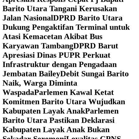
Barito Utara Tangani Kerusakan
Jalan Nasional
DPRD Barito Utara
Dukung Pengaktifan Terminal untuk
Atasi Kemacetan Akibat Bus
Karyawan Tambang
DPRD Barut
Apresiasi Dinas PUPR Perkuat
Infrastruktur dengan Pengadaan
Jembatan Bailey
Debit Sungai Barito
Naik, Warga Diminta
Waspada
Parlemen Kawal Ketat
Komitmen Barito Utara Wujudkan
Kabupaten Layak Anak
Parlemen
Barito Utara Pastikan Deklarasi
Kabupaten Layak Anak Bukan
Sekadar Seremoni
Loyalitas CPNS