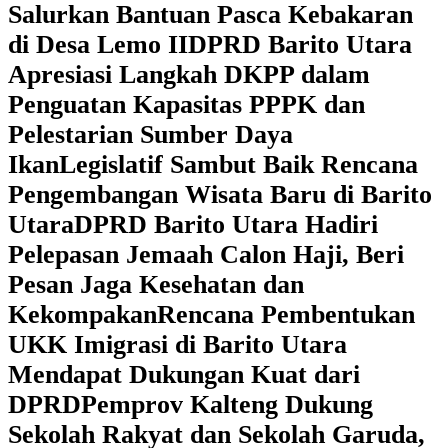
Salurkan Bantuan Pasca Kebakaran
di Desa Lemo II
DPRD Barito Utara
Apresiasi Langkah DKPP dalam
Penguatan Kapasitas PPPK dan
Pelestarian Sumber Daya
Ikan
Legislatif Sambut Baik Rencana
Pengembangan Wisata Baru di Barito
Utara
DPRD Barito Utara Hadiri
Pelepasan Jemaah Calon Haji, Beri
Pesan Jaga Kesehatan dan
Kekompakan
Rencana Pembentukan
UKK Imigrasi di Barito Utara
Mendapat Dukungan Kuat dari
DPRD
‎Pemprov Kalteng Dukung
Sekolah Rakyat dan Sekolah Garuda,