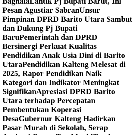
Bagnaia
Lantik Pj Bupati Barut, Ini
Pesan Agustiar Sabran
Unsur
Pimpinan DPRD Barito Utara Sambut
dan Dukung Pj Bupati
Baru
Pemerintah dan DPRD
Bersinergi Perkuat Kualitas
Pendidikan Anak Usia Dini di Barito
Utara
‎Pendidikan Kalteng Melesat di
2025, Rapor Pendidikan Naik
Kategori dan Indikator Meningkat
Signifikan
Apresiasi DPRD Barito
Utara terhadap Percepatan
Pembentukan Koperasi
Desa
‎Gubernur Kalteng Hadirkan
Pasar Murah di Sekolah, Serap