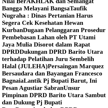
Nilai BerAKHLAK dan Semangat
Bangga Melayani Bangsa
Taufik
Nugraha : Dinas Pertanian Harus
Segera Cek Kesehatan Hewan
Kurban
Dugaan Pelanggaran Prosedur
Pembebasan Lahan oleh PT Utami
Jaya Mulia Disorot dalam Rapat
DPRD
Dukungan DPRD Barito Utara
terhadap Pelatihan Juru Sembelih
Halal (JULEHA)
Persaingan Marquez
Bersaudara dan Bayangan Francesco
Bagnaia
Lantik Pj Bupati Barut, Ini
Pesan Agustiar Sabran
Unsur
Pimpinan DPRD Barito Utara Sambut
dan Dukung Pj Bupati