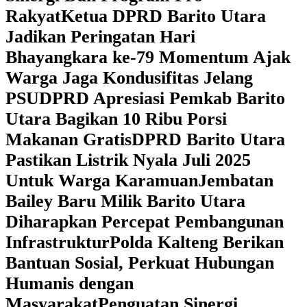
Rakyat
Ketua DPRD Barito Utara
Jadikan Peringatan Hari
Bhayangkara ke-79 Momentum Ajak
Warga Jaga Kondusifitas Jelang
PSU
DPRD Apresiasi Pemkab Barito
Utara Bagikan 10 Ribu Porsi
Makanan Gratis
DPRD Barito Utara
Pastikan Listrik Nyala Juli 2025
Untuk Warga Karamuan
Jembatan
Bailey Baru Milik Barito Utara
Diharapkan Percepat Pembangunan
Infrastruktur
Polda Kalteng Berikan
Bantuan Sosial, Perkuat Hubungan
Humanis dengan
Masyarakat
Penguatan Sinergi