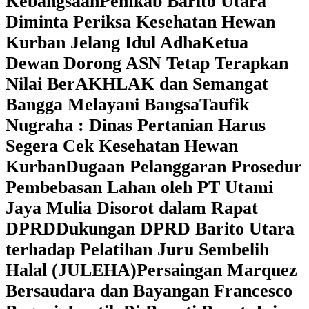
Kebangsaan
Pemkab Barito Utara
Diminta Periksa Kesehatan Hewan
Kurban Jelang Idul Adha
Ketua
Dewan Dorong ASN Tetap Terapkan
Nilai BerAKHLAK dan Semangat
Bangga Melayani Bangsa
Taufik
Nugraha : Dinas Pertanian Harus
Segera Cek Kesehatan Hewan
Kurban
Dugaan Pelanggaran Prosedur
Pembebasan Lahan oleh PT Utami
Jaya Mulia Disorot dalam Rapat
DPRD
Dukungan DPRD Barito Utara
terhadap Pelatihan Juru Sembelih
Halal (JULEHA)
Persaingan Marquez
Bersaudara dan Bayangan Francesco