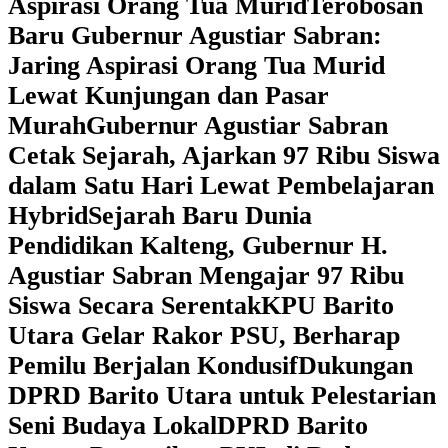
Aspirasi Orang Tua Murid
‎Terobosan
Baru Gubernur Agustiar Sabran:
Jaring Aspirasi Orang Tua Murid
Lewat Kunjungan dan Pasar
Murah
Gubernur Agustiar Sabran
Cetak Sejarah, Ajarkan 97 Ribu Siswa
dalam Satu Hari Lewat Pembelajaran
Hybrid
Sejarah Baru Dunia
Pendidikan Kalteng, Gubernur H.
Agustiar Sabran Mengajar 97 Ribu
Siswa Secara Serentak
KPU Barito
Utara Gelar Rakor PSU, Berharap
Pemilu Berjalan Kondusif
Dukungan
DPRD Barito Utara untuk Pelestarian
Seni Budaya Lokal
DPRD Barito