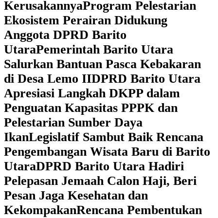
Kerusakannya
Program Pelestarian
Ekosistem Perairan Didukung
Anggota DPRD Barito
Utara
Pemerintah Barito Utara
Salurkan Bantuan Pasca Kebakaran
di Desa Lemo II
DPRD Barito Utara
Apresiasi Langkah DKPP dalam
Penguatan Kapasitas PPPK dan
Pelestarian Sumber Daya
Ikan
Legislatif Sambut Baik Rencana
Pengembangan Wisata Baru di Barito
Utara
DPRD Barito Utara Hadiri
Pelepasan Jemaah Calon Haji, Beri
Pesan Jaga Kesehatan dan
Kekompakan
Rencana Pembentukan