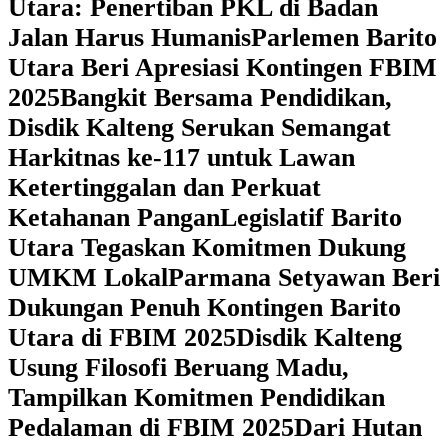
Utara: Penertiban PKL di Badan
Jalan Harus Humanis
Parlemen Barito
Utara Beri Apresiasi Kontingen FBIM
2025
‎Bangkit Bersama Pendidikan,
Disdik Kalteng Serukan Semangat
Harkitnas ke-117 untuk Lawan
Ketertinggalan dan Perkuat
Ketahanan Pangan
Legislatif Barito
Utara Tegaskan Komitmen Dukung
UMKM Lokal
Parmana Setyawan Beri
Dukungan Penuh Kontingen Barito
Utara di FBIM 2025
Disdik Kalteng
Usung Filosofi Beruang Madu,
Tampilkan Komitmen Pendidikan
Pedalaman di FBIM 2025
‎Dari Hutan