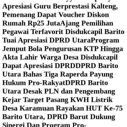
Apresiasi Guru Berprestasi Kalteng,
Pemenang Dapat Voucher Diskon
Rumah Rp25 Juta
Ajang Pemilihan
Pegawai Terfavorit Disdukcapil Barito
Tuai Apresiasi DPRD Utara
Program
Jemput Bola Pengurusan KTP Hingga
Akta Lahir Warga Desa Disdukcapil
Dapat Apresiasi DPRD
DPRD Barito
Utara Bahas Tiga Raperda Payung
Hukum Pro-Rakyat
DPRD Barito
Utara Desak PLN dan Pengembang
Kejar Target Pasang KWH Listrik
Desa Karamuan
Rayakan HUT Ke-75
Barito Utara, DPRD Barut Dukung
Sinergi Dan Program Pro-