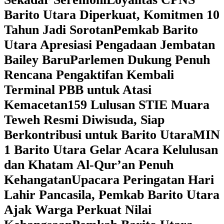
Barito Utara Diperkuat, Komitmen 10
Tahun Jadi Sorotan
Pemkab Barito
Utara Apresiasi Pengadaan Jembatan
Bailey Baru
Parlemen Dukung Penuh
Rencana Pengaktifan Kembali
Terminal PBB untuk Atasi
Kemacetan
159 Lulusan STIE Muara
Teweh Resmi Diwisuda, Siap
Berkontribusi untuk Barito Utara
MIN
1 Barito Utara Gelar Acara Kelulusan
dan Khatam Al-Qur’an Penuh
Kehangatan
Upacara Peringatan Hari
Lahir Pancasila, Pemkab Barito Utara
Ajak Warga Perkuat Nilai