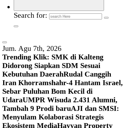
Search for:
Jum. Agu 7th, 2026
Trending Klik:
SMK di Kalteng
Didorong Siapkan SDM Sesuai
Kebutuhan Daerah
Rudal Canggih
Iran Khorramshahr-4 Hantam Israel,
Sebar Puluhan Bom Kecil di
Udara
UMPR Wisuda 2.431 Alumni,
Tambah 9 Prodi baru
AJI dan SMSI:
Menyulam Kolaborasi Strategis
Ekosistem Media
Hayyan Property