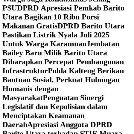
PSU
DPRD Apresiasi Pemkab Barito
Utara Bagikan 10 Ribu Porsi
Makanan Gratis
DPRD Barito Utara
Pastikan Listrik Nyala Juli 2025
Untuk Warga Karamuan
Jembatan
Bailey Baru Milik Barito Utara
Diharapkan Percepat Pembangunan
Infrastruktur
Polda Kalteng Berikan
Bantuan Sosial, Perkuat Hubungan
Humanis dengan
Masyarakat
Penguatan Sinergi
Legislatif dan Kepolisian dalam
Menciptakan Keamanan
Daerah
Apresiasi Anggota DPRD
Barito Utara terhadap STIE Muara