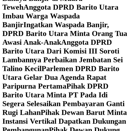
Teweh
Anggota DPRD Barito Utara
Imbau Warga Waspada
Banjir
Ingatkan Waspada Banjir,
DPRD Barito Utara Minta Orang Tua
Awasi Anak-Anak
Anggota DPRD
Barito Utara Dari Komisi III Soroti
Lambannya Perbaikan Jembatan Sei
Talino Kecil
Parlemen DPRD Barito
Utara Gelar Dua Agenda Rapat
Paripurna Pertama
Pihak DPRD
Barito Utara Minta PT Pada Idi
Segera Selesaikan Pembayaran Ganti
Rugi Lahan
Pihak Dewan Barut Minta
Instansi Vertikal Dapatkan Dukungan
Pembangunan
Pihak Dewan Dukung