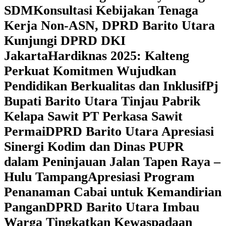
SDM
Konsultasi Kebijakan Tenaga
Kerja Non-ASN, DPRD Barito Utara
Kunjungi DPRD DKI
Jakarta
Hardiknas 2025: Kalteng
Perkuat Komitmen Wujudkan
Pendidikan Berkualitas dan Inklusif
Pj
Bupati Barito Utara Tinjau Pabrik
Kelapa Sawit PT Perkasa Sawit
Permai
DPRD Barito Utara Apresiasi
Sinergi Kodim dan Dinas PUPR
dalam Peninjauan Jalan Tapen Raya –
Hulu Tampang
Apresiasi Program
Penanaman Cabai untuk Kemandirian
Pangan
DPRD Barito Utara Imbau
Warga Tingkatkan Kewaspadaan