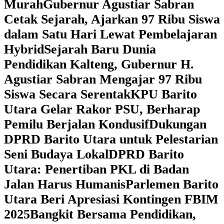
Murah
Gubernur Agustiar Sabran
Cetak Sejarah, Ajarkan 97 Ribu Siswa
dalam Satu Hari Lewat Pembelajaran
Hybrid
Sejarah Baru Dunia
Pendidikan Kalteng, Gubernur H.
Agustiar Sabran Mengajar 97 Ribu
Siswa Secara Serentak
KPU Barito
Utara Gelar Rakor PSU, Berharap
Pemilu Berjalan Kondusif
Dukungan
DPRD Barito Utara untuk Pelestarian
Seni Budaya Lokal
DPRD Barito
Utara: Penertiban PKL di Badan
Jalan Harus Humanis
Parlemen Barito
Utara Beri Apresiasi Kontingen FBIM
2025
‎Bangkit Bersama Pendidikan,