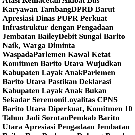
Atasi Kemacetan Akibat Bus
Karyawan Tambang
DPRD Barut
Apresiasi Dinas PUPR Perkuat
Infrastruktur dengan Pengadaan
Jembatan Bailey
Debit Sungai Barito
Naik, Warga Diminta
Waspada
Parlemen Kawal Ketat
Komitmen Barito Utara Wujudkan
Kabupaten Layak Anak
Parlemen
Barito Utara Pastikan Deklarasi
Kabupaten Layak Anak Bukan
Sekadar Seremoni
Loyalitas CPNS
Barito Utara Diperkuat, Komitmen 10
Tahun Jadi Sorotan
Pemkab Barito
Utara Apresiasi Pengadaan Jembatan