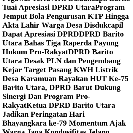
Tuai Apresiasi DPRD Utara
Program
Jemput Bola Pengurusan KTP Hingga
Akta Lahir Warga Desa Disdukcapil
Dapat Apresiasi DPRD
DPRD Barito
Utara Bahas Tiga Raperda Payung
Hukum Pro-Rakyat
DPRD Barito
Utara Desak PLN dan Pengembang
Kejar Target Pasang KWH Listrik
Desa Karamuan
Rayakan HUT Ke-75
Barito Utara, DPRD Barut Dukung
Sinergi Dan Program Pro-
Rakyat
Ketua DPRD Barito Utara
Jadikan Peringatan Hari
Bhayangkara ke-79 Momentum Ajak
Warga Jaga Kondusifitas Jelang