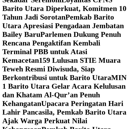
Barito Utara Diperkuat, Komitmen 10
Tahun Jadi Sorotan
Pemkab Barito
Utara Apresiasi Pengadaan Jembatan
Bailey Baru
Parlemen Dukung Penuh
Rencana Pengaktifan Kembali
Terminal PBB untuk Atasi
Kemacetan
159 Lulusan STIE Muara
Teweh Resmi Diwisuda, Siap
Berkontribusi untuk Barito Utara
MIN
1 Barito Utara Gelar Acara Kelulusan
dan Khatam Al-Qur’an Penuh
Kehangatan
Upacara Peringatan Hari
Lahir Pancasila, Pemkab Barito Utara
Ajak Warga Perkuat Nilai