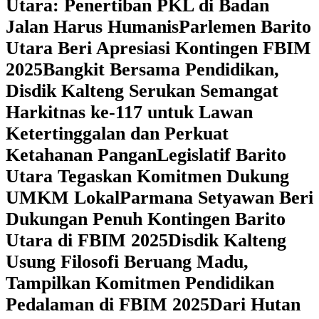
Utara: Penertiban PKL di Badan
Jalan Harus Humanis
Parlemen Barito
Utara Beri Apresiasi Kontingen FBIM
2025
‎Bangkit Bersama Pendidikan,
Disdik Kalteng Serukan Semangat
Harkitnas ke-117 untuk Lawan
Ketertinggalan dan Perkuat
Ketahanan Pangan
Legislatif Barito
Utara Tegaskan Komitmen Dukung
UMKM Lokal
Parmana Setyawan Beri
Dukungan Penuh Kontingen Barito
Utara di FBIM 2025
Disdik Kalteng
Usung Filosofi Beruang Madu,
Tampilkan Komitmen Pendidikan
Pedalaman di FBIM 2025
‎Dari Hutan