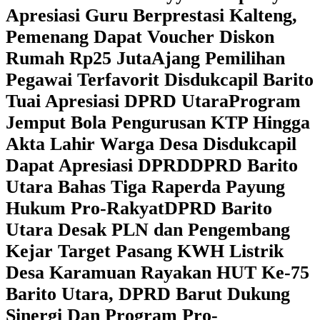
Apresiasi Guru Berprestasi Kalteng,
Pemenang Dapat Voucher Diskon
Rumah Rp25 Juta
Ajang Pemilihan
Pegawai Terfavorit Disdukcapil Barito
Tuai Apresiasi DPRD Utara
Program
Jemput Bola Pengurusan KTP Hingga
Akta Lahir Warga Desa Disdukcapil
Dapat Apresiasi DPRD
DPRD Barito
Utara Bahas Tiga Raperda Payung
Hukum Pro-Rakyat
DPRD Barito
Utara Desak PLN dan Pengembang
Kejar Target Pasang KWH Listrik
Desa Karamuan
Rayakan HUT Ke-75
Barito Utara, DPRD Barut Dukung
Sinergi Dan Program Pro-