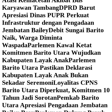
Atasi Kemacetan Akibat Bus
Karyawan Tambang
DPRD Barut
Apresiasi Dinas PUPR Perkuat
Infrastruktur dengan Pengadaan
Jembatan Bailey
Debit Sungai Barito
Naik, Warga Diminta
Waspada
Parlemen Kawal Ketat
Komitmen Barito Utara Wujudkan
Kabupaten Layak Anak
Parlemen
Barito Utara Pastikan Deklarasi
Kabupaten Layak Anak Bukan
Sekadar Seremoni
Loyalitas CPNS
Barito Utara Diperkuat, Komitmen 10
Tahun Jadi Sorotan
Pemkab Barito
Utara Apresiasi Pengadaan Jembatan