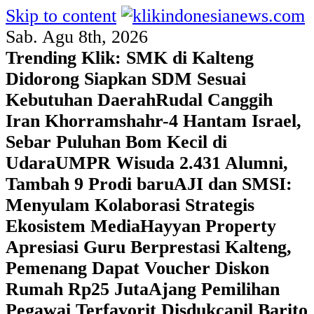
Skip to content
Sab. Agu 8th, 2026
Trending Klik:
SMK di Kalteng
Didorong Siapkan SDM Sesuai
Kebutuhan Daerah
Rudal Canggih
Iran Khorramshahr-4 Hantam Israel,
Sebar Puluhan Bom Kecil di
Udara
UMPR Wisuda 2.431 Alumni,
Tambah 9 Prodi baru
AJI dan SMSI:
Menyulam Kolaborasi Strategis
Ekosistem Media
Hayyan Property
Apresiasi Guru Berprestasi Kalteng,
Pemenang Dapat Voucher Diskon
Rumah Rp25 Juta
Ajang Pemilihan
Pegawai Terfavorit Disdukcapil Barito