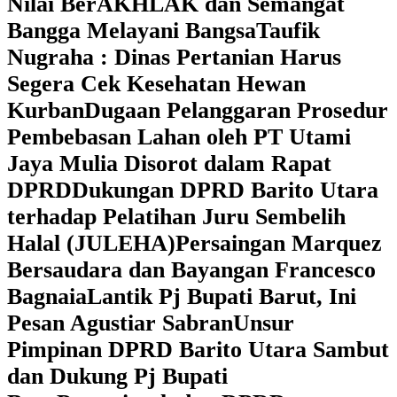
Nilai BerAKHLAK dan Semangat
Bangga Melayani Bangsa
Taufik
Nugraha : Dinas Pertanian Harus
Segera Cek Kesehatan Hewan
Kurban
Dugaan Pelanggaran Prosedur
Pembebasan Lahan oleh PT Utami
Jaya Mulia Disorot dalam Rapat
DPRD
Dukungan DPRD Barito Utara
terhadap Pelatihan Juru Sembelih
Halal (JULEHA)
Persaingan Marquez
Bersaudara dan Bayangan Francesco
Bagnaia
Lantik Pj Bupati Barut, Ini
Pesan Agustiar Sabran
Unsur
Pimpinan DPRD Barito Utara Sambut
dan Dukung Pj Bupati