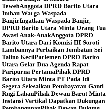
Teweh
Anggota DPRD Barito Utara
Imbau Warga Waspada
Banjir
Ingatkan Waspada Banjir,
DPRD Barito Utara Minta Orang Tua
Awasi Anak-Anak
Anggota DPRD
Barito Utara Dari Komisi III Soroti
Lambannya Perbaikan Jembatan Sei
Talino Kecil
Parlemen DPRD Barito
Utara Gelar Dua Agenda Rapat
Paripurna Pertama
Pihak DPRD
Barito Utara Minta PT Pada Idi
Segera Selesaikan Pembayaran Ganti
Rugi Lahan
Pihak Dewan Barut Minta
Instansi Vertikal Dapatkan Dukungan
Pembangunan
Pihak Dewan Dukung