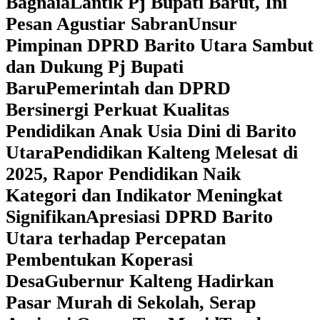
Bagnaia
Lantik Pj Bupati Barut, Ini
Pesan Agustiar Sabran
Unsur
Pimpinan DPRD Barito Utara Sambut
dan Dukung Pj Bupati
Baru
Pemerintah dan DPRD
Bersinergi Perkuat Kualitas
Pendidikan Anak Usia Dini di Barito
Utara
‎Pendidikan Kalteng Melesat di
2025, Rapor Pendidikan Naik
Kategori dan Indikator Meningkat
Signifikan
Apresiasi DPRD Barito
Utara terhadap Percepatan
Pembentukan Koperasi
Desa
‎Gubernur Kalteng Hadirkan
Pasar Murah di Sekolah, Serap