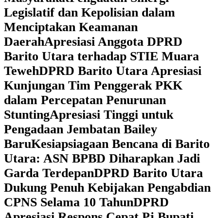
Legislatif dan Kepolisian dalam
Menciptakan Keamanan
Daerah
Apresiasi Anggota DPRD
Barito Utara terhadap STIE Muara
Teweh
DPRD Barito Utara Apresiasi
Kunjungan Tim Penggerak PKK
dalam Percepatan Penurunan
Stunting
Apresiasi Tinggi untuk
Pengadaan Jembatan Bailey
Baru
Kesiapsiagaan Bencana di Barito
Utara: ASN BPBD Diharapkan Jadi
Garda Terdepan
DPRD Barito Utara
Dukung Penuh Kebijakan Pengabdian
CPNS Selama 10 Tahun
DPRD
Apresiasi Respons Cepat Pj Bupati