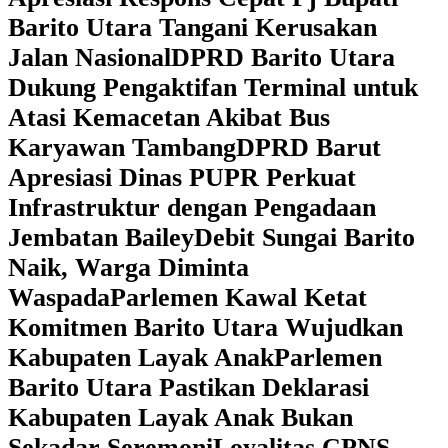
Barito Utara Tangani Kerusakan
Jalan Nasional
DPRD Barito Utara
Dukung Pengaktifan Terminal untuk
Atasi Kemacetan Akibat Bus
Karyawan Tambang
DPRD Barut
Apresiasi Dinas PUPR Perkuat
Infrastruktur dengan Pengadaan
Jembatan Bailey
Debit Sungai Barito
Naik, Warga Diminta
Waspada
Parlemen Kawal Ketat
Komitmen Barito Utara Wujudkan
Kabupaten Layak Anak
Parlemen
Barito Utara Pastikan Deklarasi
Kabupaten Layak Anak Bukan
Sekadar Seremoni
Loyalitas CPNS