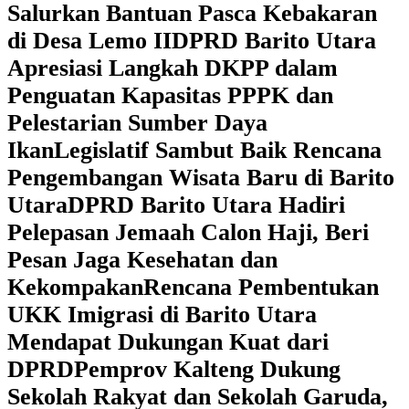
Salurkan Bantuan Pasca Kebakaran
di Desa Lemo II
DPRD Barito Utara
Apresiasi Langkah DKPP dalam
Penguatan Kapasitas PPPK dan
Pelestarian Sumber Daya
Ikan
Legislatif Sambut Baik Rencana
Pengembangan Wisata Baru di Barito
Utara
DPRD Barito Utara Hadiri
Pelepasan Jemaah Calon Haji, Beri
Pesan Jaga Kesehatan dan
Kekompakan
Rencana Pembentukan
UKK Imigrasi di Barito Utara
Mendapat Dukungan Kuat dari
DPRD
‎Pemprov Kalteng Dukung
Sekolah Rakyat dan Sekolah Garuda,