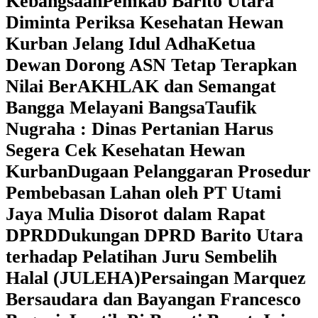
Kebangsaan
Pemkab Barito Utara
Diminta Periksa Kesehatan Hewan
Kurban Jelang Idul Adha
Ketua
Dewan Dorong ASN Tetap Terapkan
Nilai BerAKHLAK dan Semangat
Bangga Melayani Bangsa
Taufik
Nugraha : Dinas Pertanian Harus
Segera Cek Kesehatan Hewan
Kurban
Dugaan Pelanggaran Prosedur
Pembebasan Lahan oleh PT Utami
Jaya Mulia Disorot dalam Rapat
DPRD
Dukungan DPRD Barito Utara
terhadap Pelatihan Juru Sembelih
Halal (JULEHA)
Persaingan Marquez
Bersaudara dan Bayangan Francesco