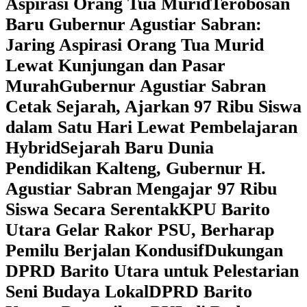
Aspirasi Orang Tua Murid
‎Terobosan
Baru Gubernur Agustiar Sabran:
Jaring Aspirasi Orang Tua Murid
Lewat Kunjungan dan Pasar
Murah
Gubernur Agustiar Sabran
Cetak Sejarah, Ajarkan 97 Ribu Siswa
dalam Satu Hari Lewat Pembelajaran
Hybrid
Sejarah Baru Dunia
Pendidikan Kalteng, Gubernur H.
Agustiar Sabran Mengajar 97 Ribu
Siswa Secara Serentak
KPU Barito
Utara Gelar Rakor PSU, Berharap
Pemilu Berjalan Kondusif
Dukungan
DPRD Barito Utara untuk Pelestarian
Seni Budaya Lokal
DPRD Barito