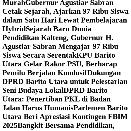
Murah
Gubernur Agustiar Sabran
Cetak Sejarah, Ajarkan 97 Ribu Siswa
dalam Satu Hari Lewat Pembelajaran
Hybrid
Sejarah Baru Dunia
Pendidikan Kalteng, Gubernur H.
Agustiar Sabran Mengajar 97 Ribu
Siswa Secara Serentak
KPU Barito
Utara Gelar Rakor PSU, Berharap
Pemilu Berjalan Kondusif
Dukungan
DPRD Barito Utara untuk Pelestarian
Seni Budaya Lokal
DPRD Barito
Utara: Penertiban PKL di Badan
Jalan Harus Humanis
Parlemen Barito
Utara Beri Apresiasi Kontingen FBIM
2025
‎Bangkit Bersama Pendidikan,