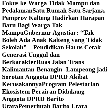
Fokus ke Warga Tidak Mampu dan
Pedalaman
‎Satu Rumah Satu Sarjana,
Pemprov Kalteng Hadirkan Harapan
Baru Bagi Warga Tak
Mampu
‎Gubernur Agustiar: “Tak
Boleh Ada Anak Kalteng yang Tidak
Sekolah” – Pendidikan Harus Cetak
Generasi Unggul dan
Berkarakter
Ruas Jalan Trans
Kalimantan-Benangin -Lampeong jadi
Sorotan Anggota DPRD Akibat
Kerusakannya
Program Pelestarian
Ekosistem Perairan Didukung
Anggota DPRD Barito
Utara
Pemerintah Barito Utara