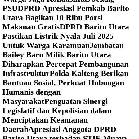
PSU
DPRD Apresiasi Pemkab Barito
Utara Bagikan 10 Ribu Porsi
Makanan Gratis
DPRD Barito Utara
Pastikan Listrik Nyala Juli 2025
Untuk Warga Karamuan
Jembatan
Bailey Baru Milik Barito Utara
Diharapkan Percepat Pembangunan
Infrastruktur
Polda Kalteng Berikan
Bantuan Sosial, Perkuat Hubungan
Humanis dengan
Masyarakat
Penguatan Sinergi
Legislatif dan Kepolisian dalam
Menciptakan Keamanan
Daerah
Apresiasi Anggota DPRD
Barito Utara terhadap STIE Muara