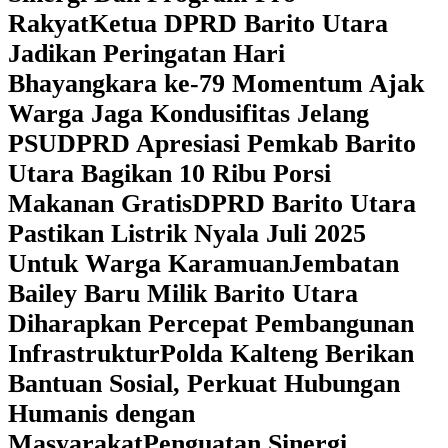
Rakyat
Ketua DPRD Barito Utara
Jadikan Peringatan Hari
Bhayangkara ke-79 Momentum Ajak
Warga Jaga Kondusifitas Jelang
PSU
DPRD Apresiasi Pemkab Barito
Utara Bagikan 10 Ribu Porsi
Makanan Gratis
DPRD Barito Utara
Pastikan Listrik Nyala Juli 2025
Untuk Warga Karamuan
Jembatan
Bailey Baru Milik Barito Utara
Diharapkan Percepat Pembangunan
Infrastruktur
Polda Kalteng Berikan
Bantuan Sosial, Perkuat Hubungan
Humanis dengan
Masyarakat
Penguatan Sinergi