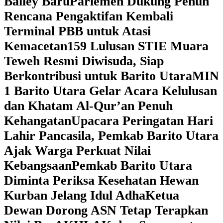
Bailey Baru
Parlemen Dukung Penuh
Rencana Pengaktifan Kembali
Terminal PBB untuk Atasi
Kemacetan
159 Lulusan STIE Muara
Teweh Resmi Diwisuda, Siap
Berkontribusi untuk Barito Utara
MIN
1 Barito Utara Gelar Acara Kelulusan
dan Khatam Al-Qur’an Penuh
Kehangatan
Upacara Peringatan Hari
Lahir Pancasila, Pemkab Barito Utara
Ajak Warga Perkuat Nilai
Kebangsaan
Pemkab Barito Utara
Diminta Periksa Kesehatan Hewan
Kurban Jelang Idul Adha
Ketua
Dewan Dorong ASN Tetap Terapkan