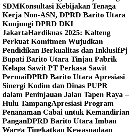
SDM
Konsultasi Kebijakan Tenaga
Kerja Non-ASN, DPRD Barito Utara
Kunjungi DPRD DKI
Jakarta
Hardiknas 2025: Kalteng
Perkuat Komitmen Wujudkan
Pendidikan Berkualitas dan Inklusif
Pj
Bupati Barito Utara Tinjau Pabrik
Kelapa Sawit PT Perkasa Sawit
Permai
DPRD Barito Utara Apresiasi
Sinergi Kodim dan Dinas PUPR
dalam Peninjauan Jalan Tapen Raya –
Hulu Tampang
Apresiasi Program
Penanaman Cabai untuk Kemandirian
Pangan
DPRD Barito Utara Imbau
Warga Tingkatkan Kewaspadaan