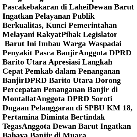
Pascakebakaran di Lahei
Dewan Barut
Ingatkan Pelayanan Publik
Berkualitas, Kunci Pemerintahan
Melayani Rakyat
Pihak Legislator
Barut Ini Imbau Warga Waspadai
Penyakit Pasca Banjir
Anggota DPRD
Barito Utara Apresiasi Langkah
Cepat Pemkab dalam Penanganan
Banjir
DPRD Barito Utara Dorong
Percepatan Penanganan Banjir di
Montallat
Anggota DPRD Soroti
Dugaan Pelanggaran di SPBU KM 18,
Pertamina Diminta Bertindak
Tegas
Anggota Dewan Barut Ingatkan
Bahaya Banjir di Muara