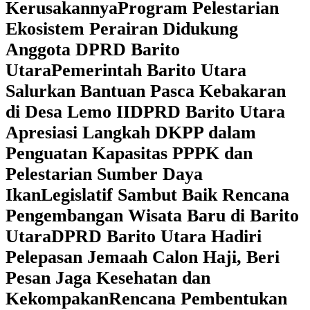
Kerusakannya
Program Pelestarian
Ekosistem Perairan Didukung
Anggota DPRD Barito
Utara
Pemerintah Barito Utara
Salurkan Bantuan Pasca Kebakaran
di Desa Lemo II
DPRD Barito Utara
Apresiasi Langkah DKPP dalam
Penguatan Kapasitas PPPK dan
Pelestarian Sumber Daya
Ikan
Legislatif Sambut Baik Rencana
Pengembangan Wisata Baru di Barito
Utara
DPRD Barito Utara Hadiri
Pelepasan Jemaah Calon Haji, Beri
Pesan Jaga Kesehatan dan
Kekompakan
Rencana Pembentukan