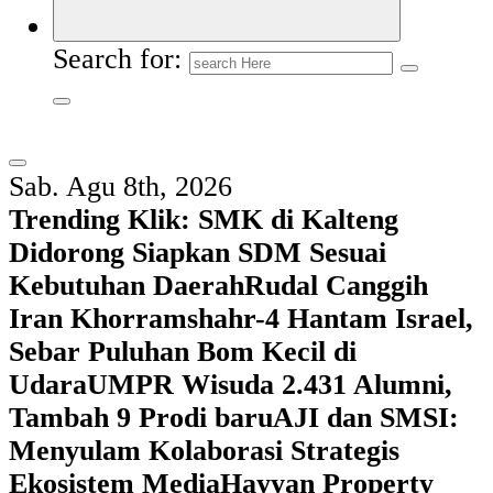
Search for:
Sab. Agu 8th, 2026
Trending Klik:
SMK di Kalteng
Didorong Siapkan SDM Sesuai
Kebutuhan Daerah
Rudal Canggih
Iran Khorramshahr-4 Hantam Israel,
Sebar Puluhan Bom Kecil di
Udara
UMPR Wisuda 2.431 Alumni,
Tambah 9 Prodi baru
AJI dan SMSI:
Menyulam Kolaborasi Strategis
Ekosistem Media
Hayyan Property