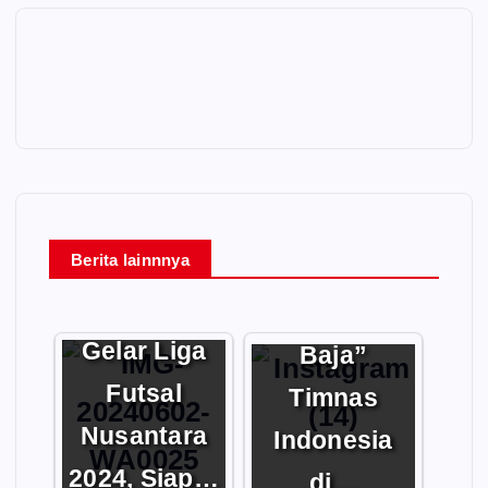
Herdman
Berita lainnnya
Bangun
AFP Kalteng
“Tembok
Gelar Liga
Baja”
Futsal
Timnas
Nusantara
Indonesia
2024, Siap…
di…