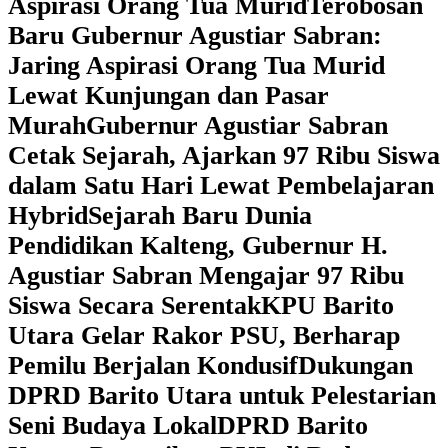
Aspirasi Orang Tua Murid
‎Terobosan
Baru Gubernur Agustiar Sabran:
Jaring Aspirasi Orang Tua Murid
Lewat Kunjungan dan Pasar
Murah
Gubernur Agustiar Sabran
Cetak Sejarah, Ajarkan 97 Ribu Siswa
dalam Satu Hari Lewat Pembelajaran
Hybrid
Sejarah Baru Dunia
Pendidikan Kalteng, Gubernur H.
Agustiar Sabran Mengajar 97 Ribu
Siswa Secara Serentak
KPU Barito
Utara Gelar Rakor PSU, Berharap
Pemilu Berjalan Kondusif
Dukungan
DPRD Barito Utara untuk Pelestarian
Seni Budaya Lokal
DPRD Barito