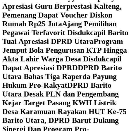
Apresiasi Guru Berprestasi Kalteng,
Pemenang Dapat Voucher Diskon
Rumah Rp25 Juta
Ajang Pemilihan
Pegawai Terfavorit Disdukcapil Barito
Tuai Apresiasi DPRD Utara
Program
Jemput Bola Pengurusan KTP Hingga
Akta Lahir Warga Desa Disdukcapil
Dapat Apresiasi DPRD
DPRD Barito
Utara Bahas Tiga Raperda Payung
Hukum Pro-Rakyat
DPRD Barito
Utara Desak PLN dan Pengembang
Kejar Target Pasang KWH Listrik
Desa Karamuan
Rayakan HUT Ke-75
Barito Utara, DPRD Barut Dukung
Sinergi Dan Program Pro-