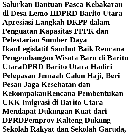
Salurkan Bantuan Pasca Kebakaran
di Desa Lemo II
DPRD Barito Utara
Apresiasi Langkah DKPP dalam
Penguatan Kapasitas PPPK dan
Pelestarian Sumber Daya
Ikan
Legislatif Sambut Baik Rencana
Pengembangan Wisata Baru di Barito
Utara
DPRD Barito Utara Hadiri
Pelepasan Jemaah Calon Haji, Beri
Pesan Jaga Kesehatan dan
Kekompakan
Rencana Pembentukan
UKK Imigrasi di Barito Utara
Mendapat Dukungan Kuat dari
DPRD
‎Pemprov Kalteng Dukung
Sekolah Rakyat dan Sekolah Garuda,