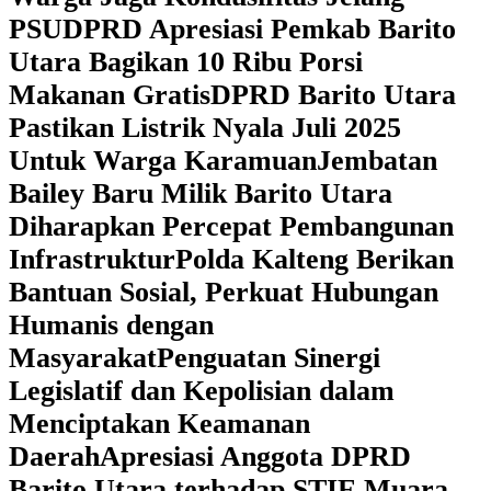
PSU
DPRD Apresiasi Pemkab Barito
Utara Bagikan 10 Ribu Porsi
Makanan Gratis
DPRD Barito Utara
Pastikan Listrik Nyala Juli 2025
Untuk Warga Karamuan
Jembatan
Bailey Baru Milik Barito Utara
Diharapkan Percepat Pembangunan
Infrastruktur
Polda Kalteng Berikan
Bantuan Sosial, Perkuat Hubungan
Humanis dengan
Masyarakat
Penguatan Sinergi
Legislatif dan Kepolisian dalam
Menciptakan Keamanan
Daerah
Apresiasi Anggota DPRD
Barito Utara terhadap STIE Muara