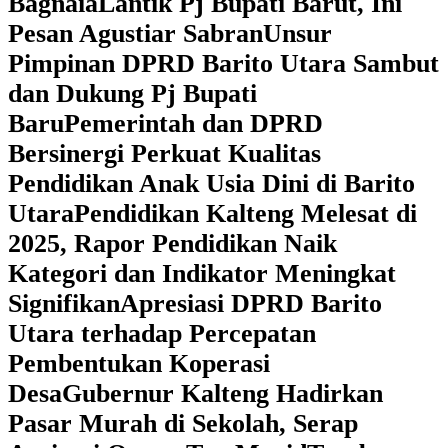
Bagnaia
Lantik Pj Bupati Barut, Ini
Pesan Agustiar Sabran
Unsur
Pimpinan DPRD Barito Utara Sambut
dan Dukung Pj Bupati
Baru
Pemerintah dan DPRD
Bersinergi Perkuat Kualitas
Pendidikan Anak Usia Dini di Barito
Utara
‎Pendidikan Kalteng Melesat di
2025, Rapor Pendidikan Naik
Kategori dan Indikator Meningkat
Signifikan
Apresiasi DPRD Barito
Utara terhadap Percepatan
Pembentukan Koperasi
Desa
‎Gubernur Kalteng Hadirkan
Pasar Murah di Sekolah, Serap