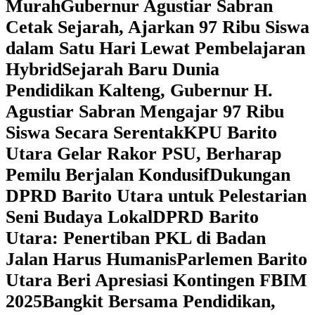
Murah
Gubernur Agustiar Sabran
Cetak Sejarah, Ajarkan 97 Ribu Siswa
dalam Satu Hari Lewat Pembelajaran
Hybrid
Sejarah Baru Dunia
Pendidikan Kalteng, Gubernur H.
Agustiar Sabran Mengajar 97 Ribu
Siswa Secara Serentak
KPU Barito
Utara Gelar Rakor PSU, Berharap
Pemilu Berjalan Kondusif
Dukungan
DPRD Barito Utara untuk Pelestarian
Seni Budaya Lokal
DPRD Barito
Utara: Penertiban PKL di Badan
Jalan Harus Humanis
Parlemen Barito
Utara Beri Apresiasi Kontingen FBIM
2025
‎Bangkit Bersama Pendidikan,