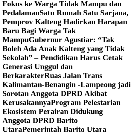
Fokus ke Warga Tidak Mampu dan
Pedalaman
‎Satu Rumah Satu Sarjana,
Pemprov Kalteng Hadirkan Harapan
Baru Bagi Warga Tak
Mampu
‎Gubernur Agustiar: “Tak
Boleh Ada Anak Kalteng yang Tidak
Sekolah” – Pendidikan Harus Cetak
Generasi Unggul dan
Berkarakter
Ruas Jalan Trans
Kalimantan-Benangin -Lampeong jadi
Sorotan Anggota DPRD Akibat
Kerusakannya
Program Pelestarian
Ekosistem Perairan Didukung
Anggota DPRD Barito
Utara
Pemerintah Barito Utara