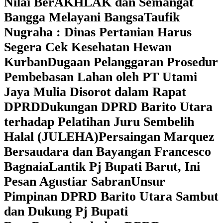
Nilai BerAKHLAK dan Semangat
Bangga Melayani Bangsa
Taufik
Nugraha : Dinas Pertanian Harus
Segera Cek Kesehatan Hewan
Kurban
Dugaan Pelanggaran Prosedur
Pembebasan Lahan oleh PT Utami
Jaya Mulia Disorot dalam Rapat
DPRD
Dukungan DPRD Barito Utara
terhadap Pelatihan Juru Sembelih
Halal (JULEHA)
Persaingan Marquez
Bersaudara dan Bayangan Francesco
Bagnaia
Lantik Pj Bupati Barut, Ini
Pesan Agustiar Sabran
Unsur
Pimpinan DPRD Barito Utara Sambut
dan Dukung Pj Bupati