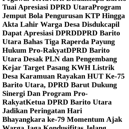
Tuai Apresiasi DPRD Utara
Program
Jemput Bola Pengurusan KTP Hingga
Akta Lahir Warga Desa Disdukcapil
Dapat Apresiasi DPRD
DPRD Barito
Utara Bahas Tiga Raperda Payung
Hukum Pro-Rakyat
DPRD Barito
Utara Desak PLN dan Pengembang
Kejar Target Pasang KWH Listrik
Desa Karamuan
Rayakan HUT Ke-75
Barito Utara, DPRD Barut Dukung
Sinergi Dan Program Pro-
Rakyat
Ketua DPRD Barito Utara
Jadikan Peringatan Hari
Bhayangkara ke-79 Momentum Ajak
Warga Jaga Kondusifitas Jelang