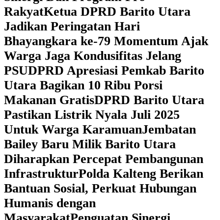
Rakyat
Ketua DPRD Barito Utara
Jadikan Peringatan Hari
Bhayangkara ke-79 Momentum Ajak
Warga Jaga Kondusifitas Jelang
PSU
DPRD Apresiasi Pemkab Barito
Utara Bagikan 10 Ribu Porsi
Makanan Gratis
DPRD Barito Utara
Pastikan Listrik Nyala Juli 2025
Untuk Warga Karamuan
Jembatan
Bailey Baru Milik Barito Utara
Diharapkan Percepat Pembangunan
Infrastruktur
Polda Kalteng Berikan
Bantuan Sosial, Perkuat Hubungan
Humanis dengan
Masyarakat
Penguatan Sinergi