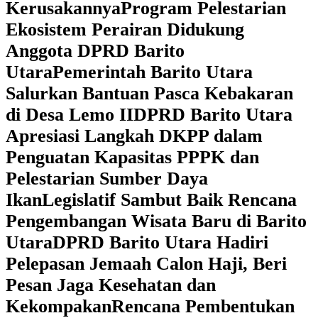
Kerusakannya
Program Pelestarian
Ekosistem Perairan Didukung
Anggota DPRD Barito
Utara
Pemerintah Barito Utara
Salurkan Bantuan Pasca Kebakaran
di Desa Lemo II
DPRD Barito Utara
Apresiasi Langkah DKPP dalam
Penguatan Kapasitas PPPK dan
Pelestarian Sumber Daya
Ikan
Legislatif Sambut Baik Rencana
Pengembangan Wisata Baru di Barito
Utara
DPRD Barito Utara Hadiri
Pelepasan Jemaah Calon Haji, Beri
Pesan Jaga Kesehatan dan
Kekompakan
Rencana Pembentukan