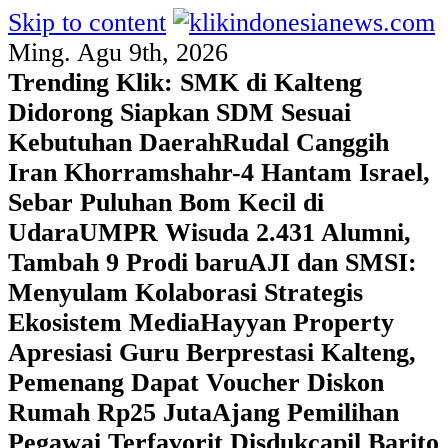
Skip to content
Ming. Agu 9th, 2026
Trending Klik:
SMK di Kalteng
Didorong Siapkan SDM Sesuai
Kebutuhan Daerah
Rudal Canggih
Iran Khorramshahr-4 Hantam Israel,
Sebar Puluhan Bom Kecil di
Udara
UMPR Wisuda 2.431 Alumni,
Tambah 9 Prodi baru
AJI dan SMSI:
Menyulam Kolaborasi Strategis
Ekosistem Media
Hayyan Property
Apresiasi Guru Berprestasi Kalteng,
Pemenang Dapat Voucher Diskon
Rumah Rp25 Juta
Ajang Pemilihan
Pegawai Terfavorit Disdukcapil Barito