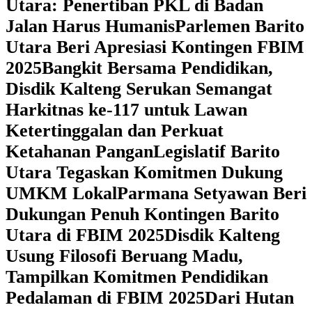
Utara: Penertiban PKL di Badan
Jalan Harus Humanis
Parlemen Barito
Utara Beri Apresiasi Kontingen FBIM
2025
‎Bangkit Bersama Pendidikan,
Disdik Kalteng Serukan Semangat
Harkitnas ke-117 untuk Lawan
Ketertinggalan dan Perkuat
Ketahanan Pangan
Legislatif Barito
Utara Tegaskan Komitmen Dukung
UMKM Lokal
Parmana Setyawan Beri
Dukungan Penuh Kontingen Barito
Utara di FBIM 2025
Disdik Kalteng
Usung Filosofi Beruang Madu,
Tampilkan Komitmen Pendidikan
Pedalaman di FBIM 2025
‎Dari Hutan