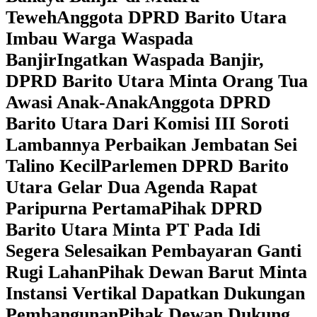
Teweh
Anggota DPRD Barito Utara
Imbau Warga Waspada
Banjir
Ingatkan Waspada Banjir,
DPRD Barito Utara Minta Orang Tua
Awasi Anak-Anak
Anggota DPRD
Barito Utara Dari Komisi III Soroti
Lambannya Perbaikan Jembatan Sei
Talino Kecil
Parlemen DPRD Barito
Utara Gelar Dua Agenda Rapat
Paripurna Pertama
Pihak DPRD
Barito Utara Minta PT Pada Idi
Segera Selesaikan Pembayaran Ganti
Rugi Lahan
Pihak Dewan Barut Minta
Instansi Vertikal Dapatkan Dukungan
Pembangunan
Pihak Dewan Dukung