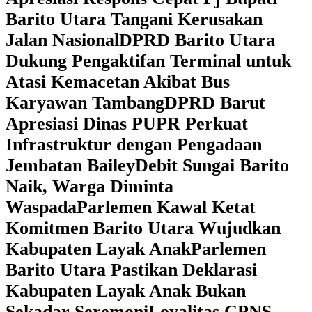
Barito Utara Tangani Kerusakan
Jalan Nasional
DPRD Barito Utara
Dukung Pengaktifan Terminal untuk
Atasi Kemacetan Akibat Bus
Karyawan Tambang
DPRD Barut
Apresiasi Dinas PUPR Perkuat
Infrastruktur dengan Pengadaan
Jembatan Bailey
Debit Sungai Barito
Naik, Warga Diminta
Waspada
Parlemen Kawal Ketat
Komitmen Barito Utara Wujudkan
Kabupaten Layak Anak
Parlemen
Barito Utara Pastikan Deklarasi
Kabupaten Layak Anak Bukan
Sekadar Seremoni
Loyalitas CPNS