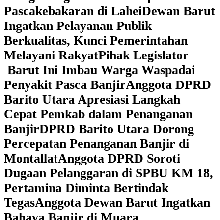
Pascakebakaran di Lahei
Dewan Barut
Ingatkan Pelayanan Publik
Berkualitas, Kunci Pemerintahan
Melayani Rakyat
Pihak Legislator
Barut Ini Imbau Warga Waspadai
Penyakit Pasca Banjir
Anggota DPRD
Barito Utara Apresiasi Langkah
Cepat Pemkab dalam Penanganan
Banjir
DPRD Barito Utara Dorong
Percepatan Penanganan Banjir di
Montallat
Anggota DPRD Soroti
Dugaan Pelanggaran di SPBU KM 18,
Pertamina Diminta Bertindak
Tegas
Anggota Dewan Barut Ingatkan
Bahaya Banjir di Muara