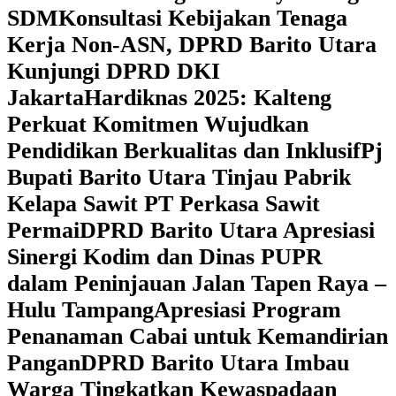
SDM
Konsultasi Kebijakan Tenaga
Kerja Non-ASN, DPRD Barito Utara
Kunjungi DPRD DKI
Jakarta
Hardiknas 2025: Kalteng
Perkuat Komitmen Wujudkan
Pendidikan Berkualitas dan Inklusif
Pj
Bupati Barito Utara Tinjau Pabrik
Kelapa Sawit PT Perkasa Sawit
Permai
DPRD Barito Utara Apresiasi
Sinergi Kodim dan Dinas PUPR
dalam Peninjauan Jalan Tapen Raya –
Hulu Tampang
Apresiasi Program
Penanaman Cabai untuk Kemandirian
Pangan
DPRD Barito Utara Imbau
Warga Tingkatkan Kewaspadaan