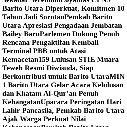
Barito Utara Diperkuat, Komitmen 10
Tahun Jadi Sorotan
Pemkab Barito
Utara Apresiasi Pengadaan Jembatan
Bailey Baru
Parlemen Dukung Penuh
Rencana Pengaktifan Kembali
Terminal PBB untuk Atasi
Kemacetan
159 Lulusan STIE Muara
Teweh Resmi Diwisuda, Siap
Berkontribusi untuk Barito Utara
MIN
1 Barito Utara Gelar Acara Kelulusan
dan Khatam Al-Qur’an Penuh
Kehangatan
Upacara Peringatan Hari
Lahir Pancasila, Pemkab Barito Utara
Ajak Warga Perkuat Nilai