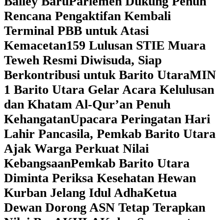
Bailey Baru
Parlemen Dukung Penuh
Rencana Pengaktifan Kembali
Terminal PBB untuk Atasi
Kemacetan
159 Lulusan STIE Muara
Teweh Resmi Diwisuda, Siap
Berkontribusi untuk Barito Utara
MIN
1 Barito Utara Gelar Acara Kelulusan
dan Khatam Al-Qur’an Penuh
Kehangatan
Upacara Peringatan Hari
Lahir Pancasila, Pemkab Barito Utara
Ajak Warga Perkuat Nilai
Kebangsaan
Pemkab Barito Utara
Diminta Periksa Kesehatan Hewan
Kurban Jelang Idul Adha
Ketua
Dewan Dorong ASN Tetap Terapkan