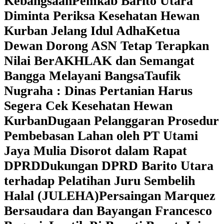
Kebangsaan
Pemkab Barito Utara
Diminta Periksa Kesehatan Hewan
Kurban Jelang Idul Adha
Ketua
Dewan Dorong ASN Tetap Terapkan
Nilai BerAKHLAK dan Semangat
Bangga Melayani Bangsa
Taufik
Nugraha : Dinas Pertanian Harus
Segera Cek Kesehatan Hewan
Kurban
Dugaan Pelanggaran Prosedur
Pembebasan Lahan oleh PT Utami
Jaya Mulia Disorot dalam Rapat
DPRD
Dukungan DPRD Barito Utara
terhadap Pelatihan Juru Sembelih
Halal (JULEHA)
Persaingan Marquez
Bersaudara dan Bayangan Francesco