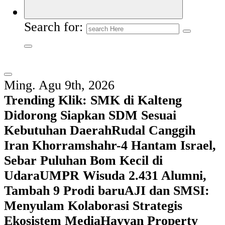
Search for:
Ming. Agu 9th, 2026
Trending Klik:
SMK di Kalteng
Didorong Siapkan SDM Sesuai
Kebutuhan Daerah
Rudal Canggih
Iran Khorramshahr-4 Hantam Israel,
Sebar Puluhan Bom Kecil di
Udara
UMPR Wisuda 2.431 Alumni,
Tambah 9 Prodi baru
AJI dan SMSI:
Menyulam Kolaborasi Strategis
Ekosistem Media
Hayyan Property