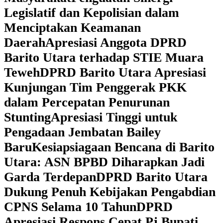
Legislatif dan Kepolisian dalam
Menciptakan Keamanan
Daerah
Apresiasi Anggota DPRD
Barito Utara terhadap STIE Muara
Teweh
DPRD Barito Utara Apresiasi
Kunjungan Tim Penggerak PKK
dalam Percepatan Penurunan
Stunting
Apresiasi Tinggi untuk
Pengadaan Jembatan Bailey
Baru
Kesiapsiagaan Bencana di Barito
Utara: ASN BPBD Diharapkan Jadi
Garda Terdepan
DPRD Barito Utara
Dukung Penuh Kebijakan Pengabdian
CPNS Selama 10 Tahun
DPRD
Apresiasi Respons Cepat Pj Bupati