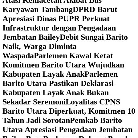
Atasi Kemacetan Akibat Bus
Karyawan Tambang
DPRD Barut
Apresiasi Dinas PUPR Perkuat
Infrastruktur dengan Pengadaan
Jembatan Bailey
Debit Sungai Barito
Naik, Warga Diminta
Waspada
Parlemen Kawal Ketat
Komitmen Barito Utara Wujudkan
Kabupaten Layak Anak
Parlemen
Barito Utara Pastikan Deklarasi
Kabupaten Layak Anak Bukan
Sekadar Seremoni
Loyalitas CPNS
Barito Utara Diperkuat, Komitmen 10
Tahun Jadi Sorotan
Pemkab Barito
Utara Apresiasi Pengadaan Jembatan