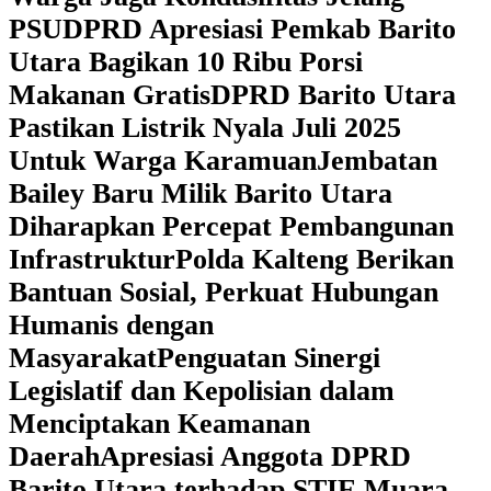
PSU
DPRD Apresiasi Pemkab Barito
Utara Bagikan 10 Ribu Porsi
Makanan Gratis
DPRD Barito Utara
Pastikan Listrik Nyala Juli 2025
Untuk Warga Karamuan
Jembatan
Bailey Baru Milik Barito Utara
Diharapkan Percepat Pembangunan
Infrastruktur
Polda Kalteng Berikan
Bantuan Sosial, Perkuat Hubungan
Humanis dengan
Masyarakat
Penguatan Sinergi
Legislatif dan Kepolisian dalam
Menciptakan Keamanan
Daerah
Apresiasi Anggota DPRD
Barito Utara terhadap STIE Muara