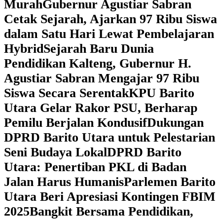
Murah
Gubernur Agustiar Sabran
Cetak Sejarah, Ajarkan 97 Ribu Siswa
dalam Satu Hari Lewat Pembelajaran
Hybrid
Sejarah Baru Dunia
Pendidikan Kalteng, Gubernur H.
Agustiar Sabran Mengajar 97 Ribu
Siswa Secara Serentak
KPU Barito
Utara Gelar Rakor PSU, Berharap
Pemilu Berjalan Kondusif
Dukungan
DPRD Barito Utara untuk Pelestarian
Seni Budaya Lokal
DPRD Barito
Utara: Penertiban PKL di Badan
Jalan Harus Humanis
Parlemen Barito
Utara Beri Apresiasi Kontingen FBIM
2025
‎Bangkit Bersama Pendidikan,