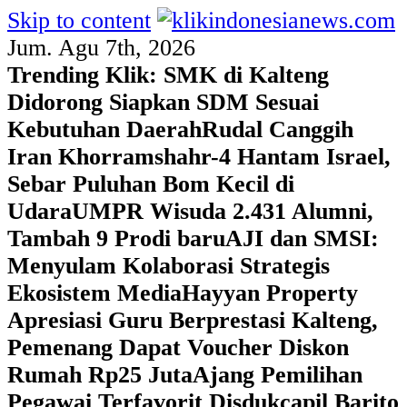
Skip to content
Jum. Agu 7th, 2026
Trending Klik:
SMK di Kalteng
Didorong Siapkan SDM Sesuai
Kebutuhan Daerah
Rudal Canggih
Iran Khorramshahr-4 Hantam Israel,
Sebar Puluhan Bom Kecil di
Udara
UMPR Wisuda 2.431 Alumni,
Tambah 9 Prodi baru
AJI dan SMSI:
Menyulam Kolaborasi Strategis
Ekosistem Media
Hayyan Property
Apresiasi Guru Berprestasi Kalteng,
Pemenang Dapat Voucher Diskon
Rumah Rp25 Juta
Ajang Pemilihan
Pegawai Terfavorit Disdukcapil Barito