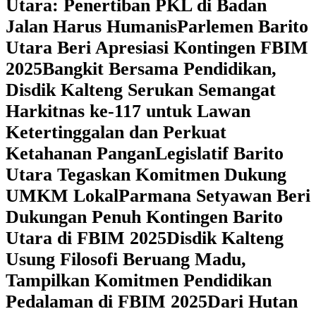
Utara: Penertiban PKL di Badan
Jalan Harus Humanis
Parlemen Barito
Utara Beri Apresiasi Kontingen FBIM
2025
‎Bangkit Bersama Pendidikan,
Disdik Kalteng Serukan Semangat
Harkitnas ke-117 untuk Lawan
Ketertinggalan dan Perkuat
Ketahanan Pangan
Legislatif Barito
Utara Tegaskan Komitmen Dukung
UMKM Lokal
Parmana Setyawan Beri
Dukungan Penuh Kontingen Barito
Utara di FBIM 2025
Disdik Kalteng
Usung Filosofi Beruang Madu,
Tampilkan Komitmen Pendidikan
Pedalaman di FBIM 2025
‎Dari Hutan