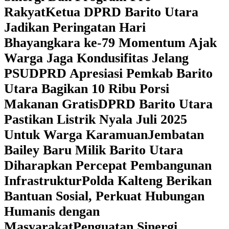
Rakyat
Ketua DPRD Barito Utara
Jadikan Peringatan Hari
Bhayangkara ke-79 Momentum Ajak
Warga Jaga Kondusifitas Jelang
PSU
DPRD Apresiasi Pemkab Barito
Utara Bagikan 10 Ribu Porsi
Makanan Gratis
DPRD Barito Utara
Pastikan Listrik Nyala Juli 2025
Untuk Warga Karamuan
Jembatan
Bailey Baru Milik Barito Utara
Diharapkan Percepat Pembangunan
Infrastruktur
Polda Kalteng Berikan
Bantuan Sosial, Perkuat Hubungan
Humanis dengan
Masyarakat
Penguatan Sinergi