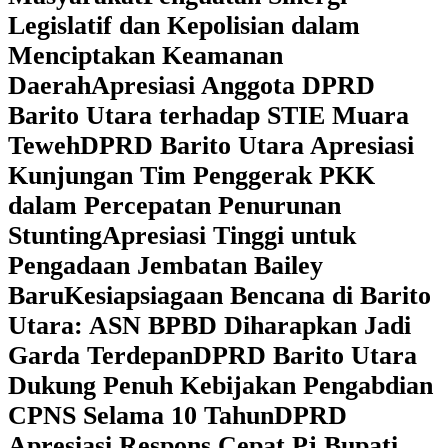
Legislatif dan Kepolisian dalam
Menciptakan Keamanan
Daerah
Apresiasi Anggota DPRD
Barito Utara terhadap STIE Muara
Teweh
DPRD Barito Utara Apresiasi
Kunjungan Tim Penggerak PKK
dalam Percepatan Penurunan
Stunting
Apresiasi Tinggi untuk
Pengadaan Jembatan Bailey
Baru
Kesiapsiagaan Bencana di Barito
Utara: ASN BPBD Diharapkan Jadi
Garda Terdepan
DPRD Barito Utara
Dukung Penuh Kebijakan Pengabdian
CPNS Selama 10 Tahun
DPRD
Apresiasi Respons Cepat Pj Bupati