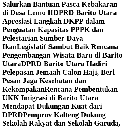
Salurkan Bantuan Pasca Kebakaran
di Desa Lemo II
DPRD Barito Utara
Apresiasi Langkah DKPP dalam
Penguatan Kapasitas PPPK dan
Pelestarian Sumber Daya
Ikan
Legislatif Sambut Baik Rencana
Pengembangan Wisata Baru di Barito
Utara
DPRD Barito Utara Hadiri
Pelepasan Jemaah Calon Haji, Beri
Pesan Jaga Kesehatan dan
Kekompakan
Rencana Pembentukan
UKK Imigrasi di Barito Utara
Mendapat Dukungan Kuat dari
DPRD
‎Pemprov Kalteng Dukung
Sekolah Rakyat dan Sekolah Garuda,