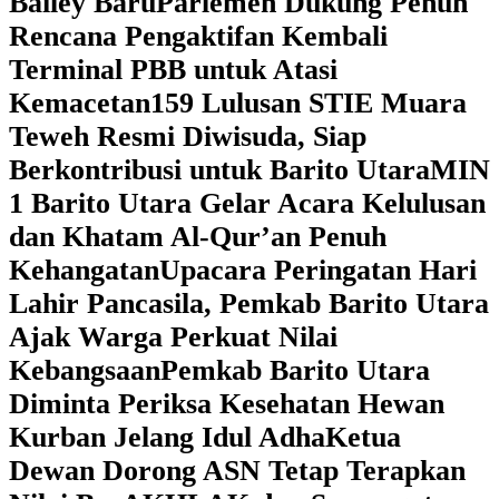
Bailey Baru
Parlemen Dukung Penuh
Rencana Pengaktifan Kembali
Terminal PBB untuk Atasi
Kemacetan
159 Lulusan STIE Muara
Teweh Resmi Diwisuda, Siap
Berkontribusi untuk Barito Utara
MIN
1 Barito Utara Gelar Acara Kelulusan
dan Khatam Al-Qur’an Penuh
Kehangatan
Upacara Peringatan Hari
Lahir Pancasila, Pemkab Barito Utara
Ajak Warga Perkuat Nilai
Kebangsaan
Pemkab Barito Utara
Diminta Periksa Kesehatan Hewan
Kurban Jelang Idul Adha
Ketua
Dewan Dorong ASN Tetap Terapkan