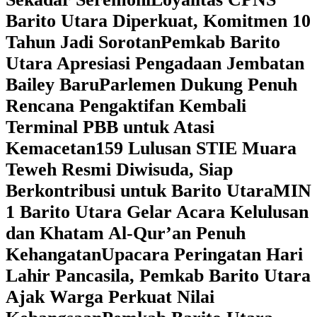
Barito Utara Diperkuat, Komitmen 10
Tahun Jadi Sorotan
Pemkab Barito
Utara Apresiasi Pengadaan Jembatan
Bailey Baru
Parlemen Dukung Penuh
Rencana Pengaktifan Kembali
Terminal PBB untuk Atasi
Kemacetan
159 Lulusan STIE Muara
Teweh Resmi Diwisuda, Siap
Berkontribusi untuk Barito Utara
MIN
1 Barito Utara Gelar Acara Kelulusan
dan Khatam Al-Qur’an Penuh
Kehangatan
Upacara Peringatan Hari
Lahir Pancasila, Pemkab Barito Utara
Ajak Warga Perkuat Nilai