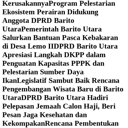
Kerusakannya
Program Pelestarian
Ekosistem Perairan Didukung
Anggota DPRD Barito
Utara
Pemerintah Barito Utara
Salurkan Bantuan Pasca Kebakaran
di Desa Lemo II
DPRD Barito Utara
Apresiasi Langkah DKPP dalam
Penguatan Kapasitas PPPK dan
Pelestarian Sumber Daya
Ikan
Legislatif Sambut Baik Rencana
Pengembangan Wisata Baru di Barito
Utara
DPRD Barito Utara Hadiri
Pelepasan Jemaah Calon Haji, Beri
Pesan Jaga Kesehatan dan
Kekompakan
Rencana Pembentukan