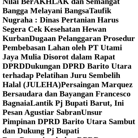
Nilai BerAKHLAK dan Semangat
Bangga Melayani Bangsa
Taufik
Nugraha : Dinas Pertanian Harus
Segera Cek Kesehatan Hewan
Kurban
Dugaan Pelanggaran Prosedur
Pembebasan Lahan oleh PT Utami
Jaya Mulia Disorot dalam Rapat
DPRD
Dukungan DPRD Barito Utara
terhadap Pelatihan Juru Sembelih
Halal (JULEHA)
Persaingan Marquez
Bersaudara dan Bayangan Francesco
Bagnaia
Lantik Pj Bupati Barut, Ini
Pesan Agustiar Sabran
Unsur
Pimpinan DPRD Barito Utara Sambut
dan Dukung Pj Bupati