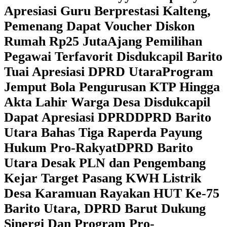
Apresiasi Guru Berprestasi Kalteng,
Pemenang Dapat Voucher Diskon
Rumah Rp25 Juta
Ajang Pemilihan
Pegawai Terfavorit Disdukcapil Barito
Tuai Apresiasi DPRD Utara
Program
Jemput Bola Pengurusan KTP Hingga
Akta Lahir Warga Desa Disdukcapil
Dapat Apresiasi DPRD
DPRD Barito
Utara Bahas Tiga Raperda Payung
Hukum Pro-Rakyat
DPRD Barito
Utara Desak PLN dan Pengembang
Kejar Target Pasang KWH Listrik
Desa Karamuan
Rayakan HUT Ke-75
Barito Utara, DPRD Barut Dukung
Sinergi Dan Program Pro-