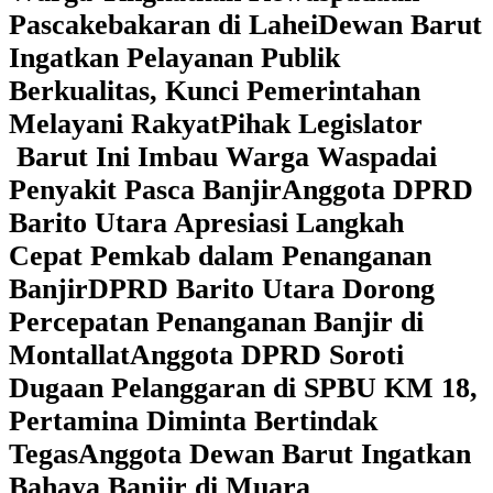
Pascakebakaran di Lahei
Dewan Barut
Ingatkan Pelayanan Publik
Berkualitas, Kunci Pemerintahan
Melayani Rakyat
Pihak Legislator
Barut Ini Imbau Warga Waspadai
Penyakit Pasca Banjir
Anggota DPRD
Barito Utara Apresiasi Langkah
Cepat Pemkab dalam Penanganan
Banjir
DPRD Barito Utara Dorong
Percepatan Penanganan Banjir di
Montallat
Anggota DPRD Soroti
Dugaan Pelanggaran di SPBU KM 18,
Pertamina Diminta Bertindak
Tegas
Anggota Dewan Barut Ingatkan
Bahaya Banjir di Muara