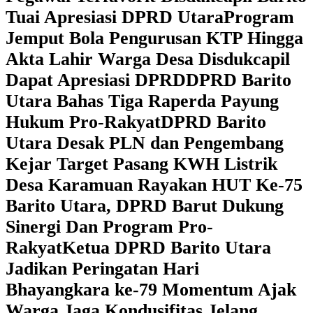
Tuai Apresiasi DPRD Utara
Program
Jemput Bola Pengurusan KTP Hingga
Akta Lahir Warga Desa Disdukcapil
Dapat Apresiasi DPRD
DPRD Barito
Utara Bahas Tiga Raperda Payung
Hukum Pro-Rakyat
DPRD Barito
Utara Desak PLN dan Pengembang
Kejar Target Pasang KWH Listrik
Desa Karamuan
Rayakan HUT Ke-75
Barito Utara, DPRD Barut Dukung
Sinergi Dan Program Pro-
Rakyat
Ketua DPRD Barito Utara
Jadikan Peringatan Hari
Bhayangkara ke-79 Momentum Ajak
Warga Jaga Kondusifitas Jelang