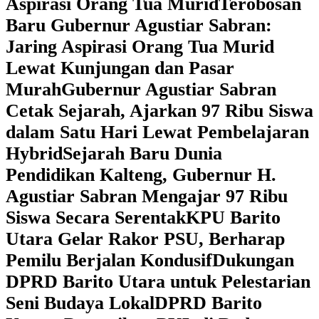
Aspirasi Orang Tua Murid
‎Terobosan
Baru Gubernur Agustiar Sabran:
Jaring Aspirasi Orang Tua Murid
Lewat Kunjungan dan Pasar
Murah
Gubernur Agustiar Sabran
Cetak Sejarah, Ajarkan 97 Ribu Siswa
dalam Satu Hari Lewat Pembelajaran
Hybrid
Sejarah Baru Dunia
Pendidikan Kalteng, Gubernur H.
Agustiar Sabran Mengajar 97 Ribu
Siswa Secara Serentak
KPU Barito
Utara Gelar Rakor PSU, Berharap
Pemilu Berjalan Kondusif
Dukungan
DPRD Barito Utara untuk Pelestarian
Seni Budaya Lokal
DPRD Barito