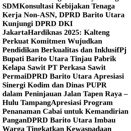
SDM
Konsultasi Kebijakan Tenaga
Kerja Non-ASN, DPRD Barito Utara
Kunjungi DPRD DKI
Jakarta
Hardiknas 2025: Kalteng
Perkuat Komitmen Wujudkan
Pendidikan Berkualitas dan Inklusif
Pj
Bupati Barito Utara Tinjau Pabrik
Kelapa Sawit PT Perkasa Sawit
Permai
DPRD Barito Utara Apresiasi
Sinergi Kodim dan Dinas PUPR
dalam Peninjauan Jalan Tapen Raya –
Hulu Tampang
Apresiasi Program
Penanaman Cabai untuk Kemandirian
Pangan
DPRD Barito Utara Imbau
Warga Tingkatkan Kewaspadaan