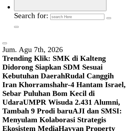
Search for:
Jum. Agu 7th, 2026
Trending Klik:
SMK di Kalteng
Didorong Siapkan SDM Sesuai
Kebutuhan Daerah
Rudal Canggih
Iran Khorramshahr-4 Hantam Israel,
Sebar Puluhan Bom Kecil di
Udara
UMPR Wisuda 2.431 Alumni,
Tambah 9 Prodi baru
AJI dan SMSI:
Menyulam Kolaborasi Strategis
Ekosistem Media
Hayyan Property