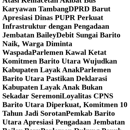
Atasi Kemacetan Akibat Bus
Karyawan Tambang
DPRD Barut
Apresiasi Dinas PUPR Perkuat
Infrastruktur dengan Pengadaan
Jembatan Bailey
Debit Sungai Barito
Naik, Warga Diminta
Waspada
Parlemen Kawal Ketat
Komitmen Barito Utara Wujudkan
Kabupaten Layak Anak
Parlemen
Barito Utara Pastikan Deklarasi
Kabupaten Layak Anak Bukan
Sekadar Seremoni
Loyalitas CPNS
Barito Utara Diperkuat, Komitmen 10
Tahun Jadi Sorotan
Pemkab Barito
Utara Apresiasi Pengadaan Jembatan