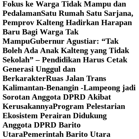
Fokus ke Warga Tidak Mampu dan
Pedalaman
‎Satu Rumah Satu Sarjana,
Pemprov Kalteng Hadirkan Harapan
Baru Bagi Warga Tak
Mampu
‎Gubernur Agustiar: “Tak
Boleh Ada Anak Kalteng yang Tidak
Sekolah” – Pendidikan Harus Cetak
Generasi Unggul dan
Berkarakter
Ruas Jalan Trans
Kalimantan-Benangin -Lampeong jadi
Sorotan Anggota DPRD Akibat
Kerusakannya
Program Pelestarian
Ekosistem Perairan Didukung
Anggota DPRD Barito
Utara
Pemerintah Barito Utara