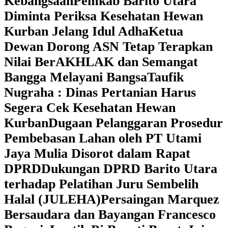
Kebangsaan
Pemkab Barito Utara
Diminta Periksa Kesehatan Hewan
Kurban Jelang Idul Adha
Ketua
Dewan Dorong ASN Tetap Terapkan
Nilai BerAKHLAK dan Semangat
Bangga Melayani Bangsa
Taufik
Nugraha : Dinas Pertanian Harus
Segera Cek Kesehatan Hewan
Kurban
Dugaan Pelanggaran Prosedur
Pembebasan Lahan oleh PT Utami
Jaya Mulia Disorot dalam Rapat
DPRD
Dukungan DPRD Barito Utara
terhadap Pelatihan Juru Sembelih
Halal (JULEHA)
Persaingan Marquez
Bersaudara dan Bayangan Francesco