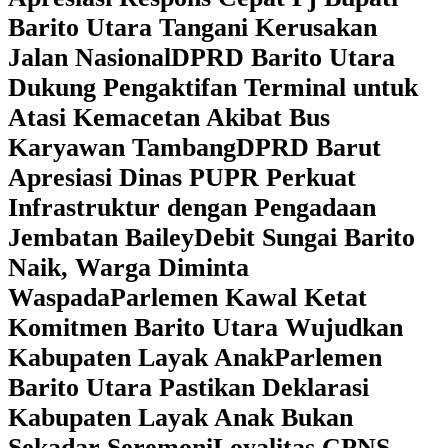
Barito Utara Tangani Kerusakan
Jalan Nasional
DPRD Barito Utara
Dukung Pengaktifan Terminal untuk
Atasi Kemacetan Akibat Bus
Karyawan Tambang
DPRD Barut
Apresiasi Dinas PUPR Perkuat
Infrastruktur dengan Pengadaan
Jembatan Bailey
Debit Sungai Barito
Naik, Warga Diminta
Waspada
Parlemen Kawal Ketat
Komitmen Barito Utara Wujudkan
Kabupaten Layak Anak
Parlemen
Barito Utara Pastikan Deklarasi
Kabupaten Layak Anak Bukan
Sekadar Seremoni
Loyalitas CPNS