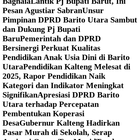
Bagnaia
Lantik Pj Bupati Barut, Ini
Pesan Agustiar Sabran
Unsur
Pimpinan DPRD Barito Utara Sambut
dan Dukung Pj Bupati
Baru
Pemerintah dan DPRD
Bersinergi Perkuat Kualitas
Pendidikan Anak Usia Dini di Barito
Utara
‎Pendidikan Kalteng Melesat di
2025, Rapor Pendidikan Naik
Kategori dan Indikator Meningkat
Signifikan
Apresiasi DPRD Barito
Utara terhadap Percepatan
Pembentukan Koperasi
Desa
‎Gubernur Kalteng Hadirkan
Pasar Murah di Sekolah, Serap