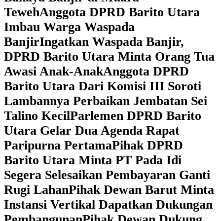
Teweh
Anggota DPRD Barito Utara
Imbau Warga Waspada
Banjir
Ingatkan Waspada Banjir,
DPRD Barito Utara Minta Orang Tua
Awasi Anak-Anak
Anggota DPRD
Barito Utara Dari Komisi III Soroti
Lambannya Perbaikan Jembatan Sei
Talino Kecil
Parlemen DPRD Barito
Utara Gelar Dua Agenda Rapat
Paripurna Pertama
Pihak DPRD
Barito Utara Minta PT Pada Idi
Segera Selesaikan Pembayaran Ganti
Rugi Lahan
Pihak Dewan Barut Minta
Instansi Vertikal Dapatkan Dukungan
Pembangunan
Pihak Dewan Dukung