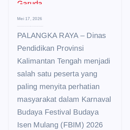
Mei 17, 2026
Disdik Kalteng Curi Perhatian di Karnaval Budaya FBIM 2026, Usung Semangat Sekolah Unggul Garuda
PALANGKA RAYA – Dinas
Pendidikan Provinsi
Kalimantan Tengah menjadi
salah satu peserta yang
paling menyita perhatian
masyarakat dalam Karnaval
Budaya Festival Budaya
Isen Mulang (FBIM) 2026