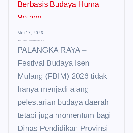
Mei 17, 2026
FBIM 2026 Jadi Momentum Disdik Kalteng Gaungkan Pendidikan Maju Berbasis Budaya Huma Betang
PALANGKA RAYA –
Festival Budaya Isen
Mulang (FBIM) 2026 tidak
hanya menjadi ajang
pelestarian budaya daerah,
tetapi juga momentum bagi
Dinas Pendidikan Provinsi