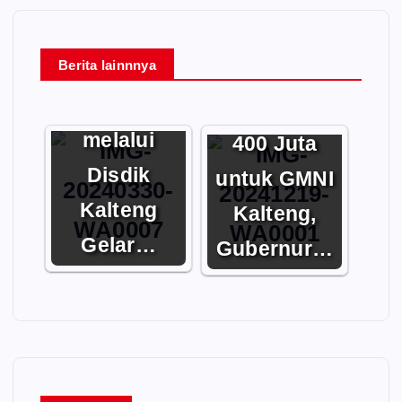
e
o
Berita lainnnya
Gubernur
Kalteng
Bantuan Rp
melalui
400 Juta
Disdik
untuk GMNI
Kalteng
Kalteng,
Gelar…
Gubernur…