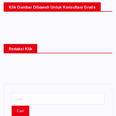
Klik Gambar Dibawah Untuk Konsultasi Gratis
Redaksi Klik
C
a