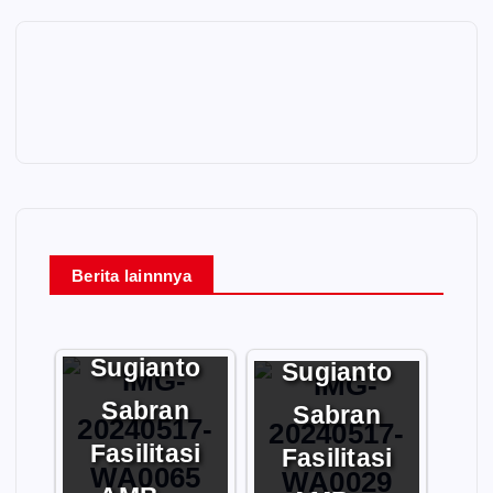
r
V
i
d
e
o
Berita lainnnya
Gubernur
Gubernur
Kalteng, H.
Kalteng, H.
Sugianto
Sugianto
Sabran
Sabran
Fasilitasi
Fasilitasi