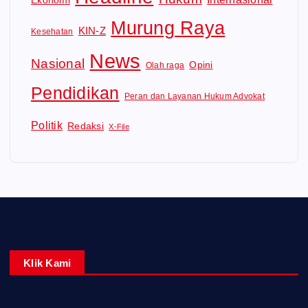
Murung Raya
KIN-Z
Kesehatan
News
Nasional
Opini
Olah raga
Pendidikan
Peran dan Layanan Hukum Advokat
Politik
Redaksi
X-File
Klik Kami