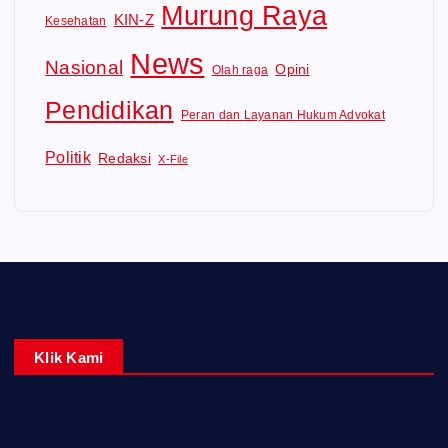
Murung Raya
KIN-Z
Kesehatan
News
Nasional
Opini
Olah raga
Pendidikan
Peran dan Layanan Hukum Advokat
Politik
Redaksi
X-File
Klik Kami