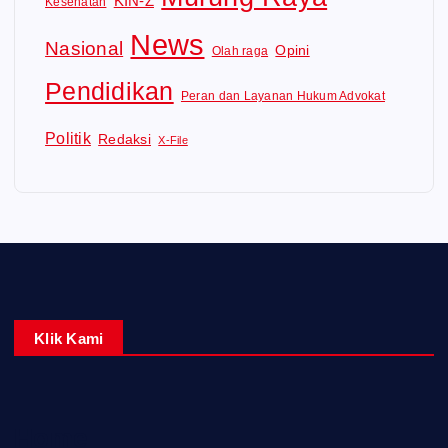
KIN-Z
Kesehatan
News
Nasional
Opini
Olah raga
Pendidikan
Peran dan Layanan Hukum Advokat
Politik
Redaksi
X-File
Klik Kami
Home