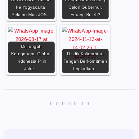
ke Yogyakarta:
Calon Gubernur,
Pelajari Mas JOS…
Emang Boleh?
Di Tengah
Ketegangan Global,
Disdik Kalimantan
Indonesia Pilih
Tengah Berkomitmen
Jalur…
Tingkatkan…