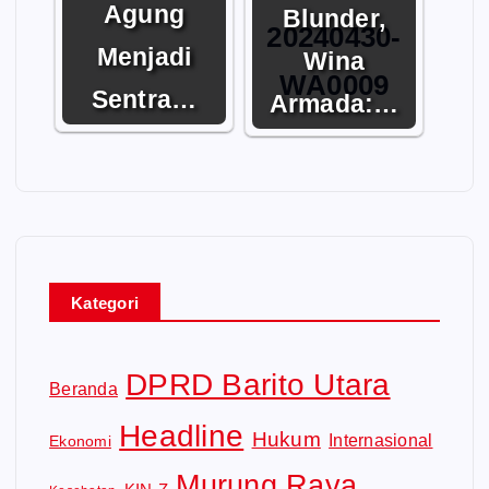
Agung
Blunder,
Menjadi
Wina
Sentra…
Armada:…
Kategori
DPRD Barito Utara
Beranda
Headline
Hukum
Internasional
Ekonomi
Murung Raya