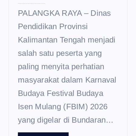
Disdik Kalteng Curi Perhatian di Karnaval Budaya FBIM 2026, Usung Semangat Sekolah Unggul Garuda
PALANGKA RAYA – Dinas
Pendidikan Provinsi
Kalimantan Tengah menjadi
salah satu peserta yang
paling menyita perhatian
masyarakat dalam Karnaval
Budaya Festival Budaya
Isen Mulang (FBIM) 2026
yang digelar di Bundaran…