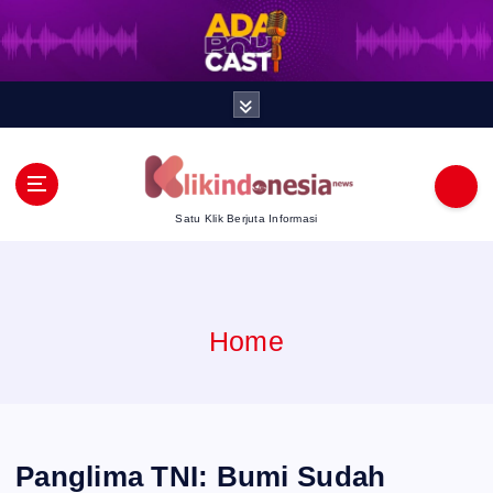
S
k
i
p
t
Satu Klik Berjuta Informasi
o
c
Home
o
n
t
Panglima TNI: Bumi Sudah