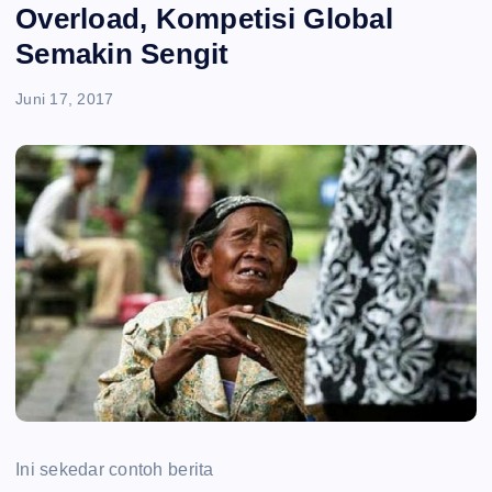
e
Overload, Kompetisi Global
Semakin Sengit
n
Juni 17, 2017
t
Ini sekedar contoh berita