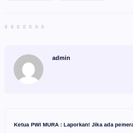
admin
N
a
Ketua PWI MURA : Laporkan! Jika ada peme