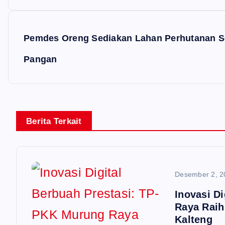
v
i
Pemdes Oreng Sediakan Lahan Perhutanan S
g
Pangan
a
s
i
Berita Terkait
p
o
s
Desember 2, 2
Inovasi D
Raya Raih
Kalteng