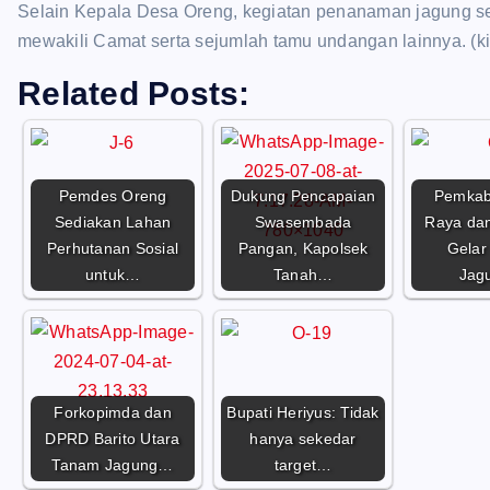
Selain Kepala Desa Oreng, kegiatan penanaman jagung ser
mewakili Camat serta sejumlah tamu undangan lainnya. (ki
Related Posts:
Pemdes Oreng
Dukung Pencapaian
Pemkab
Sediakan Lahan
Swasembada
Raya dan
Perhutanan Sosial
Pangan, Kapolsek
Gelar
untuk…
Tanah…
Jag
Forkopimda dan
Bupati Heriyus: Tidak
DPRD Barito Utara
hanya sekedar
Tanam Jagung…
target…