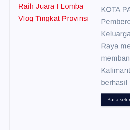
KOTA PA
Pemberd
Keluarg
Raya me
membangg
Kalimant
berhasil
Baca sele