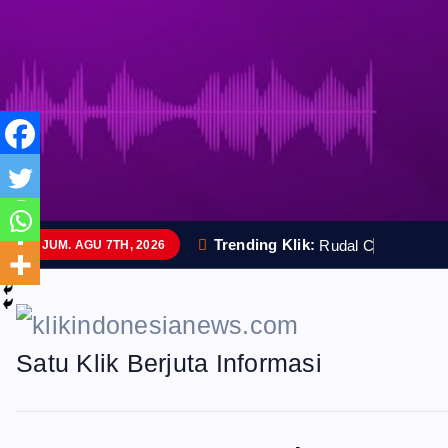
S
k
i
p
t
o
Trending Klik:
R
u
d
a
l
C
a
n
g
g
i
h
JUM. AGU 7TH, 2026
c
o
n
Satu Klik Berjuta Informasi
t
e