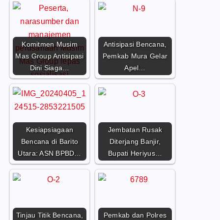
Komitmen Musim
Antisipasi Bencana,
Mas Group Antisipasi
Pemkab Mura Gelar
Dini Siaga…
Apel…
Kesiapsiagaan
Jembatan Rusak
Bencana di Barito
Diterjang Banjir,
Utara: ASN BPBD…
Bupati Heriyus…
Tinjau Titik Bencana,
Pemkab dan Polres