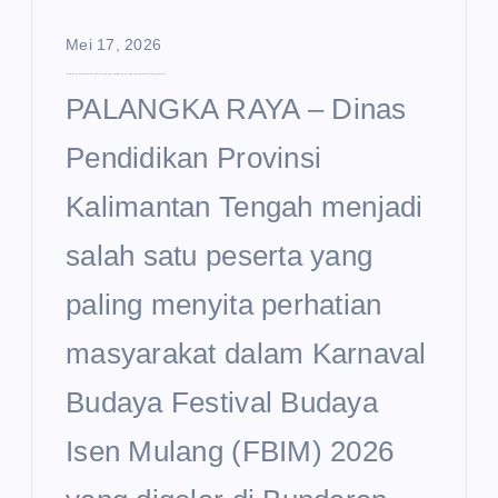
Mei 17, 2026
Disdik Kalteng Curi Perhatian di Karnaval Budaya FBIM 2026, Usung Semangat Sekolah Unggul Garuda
PALANGKA RAYA – Dinas
Pendidikan Provinsi
Kalimantan Tengah menjadi
salah satu peserta yang
paling menyita perhatian
masyarakat dalam Karnaval
Budaya Festival Budaya
Isen Mulang (FBIM) 2026