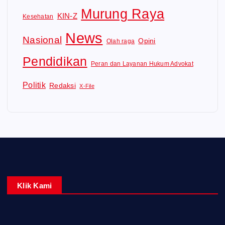
Murung Raya
KIN-Z
Kesehatan
News
Nasional
Opini
Olah raga
Pendidikan
Peran dan Layanan Hukum Advokat
Politik
Redaksi
X-File
Klik Kami