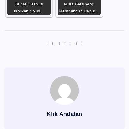
Bupati Heriyus
Mura Bersinergi
Janjikan Solusi…
Membangun Dapur…
Klik Andalan