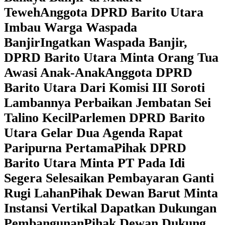
Teweh
Anggota DPRD Barito Utara
Imbau Warga Waspada
Banjir
Ingatkan Waspada Banjir,
DPRD Barito Utara Minta Orang Tua
Awasi Anak-Anak
Anggota DPRD
Barito Utara Dari Komisi III Soroti
Lambannya Perbaikan Jembatan Sei
Talino Kecil
Parlemen DPRD Barito
Utara Gelar Dua Agenda Rapat
Paripurna Pertama
Pihak DPRD
Barito Utara Minta PT Pada Idi
Segera Selesaikan Pembayaran Ganti
Rugi Lahan
Pihak Dewan Barut Minta
Instansi Vertikal Dapatkan Dukungan
Pembangunan
Pihak Dewan Dukung