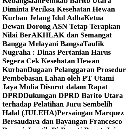
Kebangsaan
Pemkab Barito Utara
Diminta Periksa Kesehatan Hewan
Kurban Jelang Idul Adha
Ketua
Dewan Dorong ASN Tetap Terapkan
Nilai BerAKHLAK dan Semangat
Bangga Melayani Bangsa
Taufik
Nugraha : Dinas Pertanian Harus
Segera Cek Kesehatan Hewan
Kurban
Dugaan Pelanggaran Prosedur
Pembebasan Lahan oleh PT Utami
Jaya Mulia Disorot dalam Rapat
DPRD
Dukungan DPRD Barito Utara
terhadap Pelatihan Juru Sembelih
Halal (JULEHA)
Persaingan Marquez
Bersaudara dan Bayangan Francesco