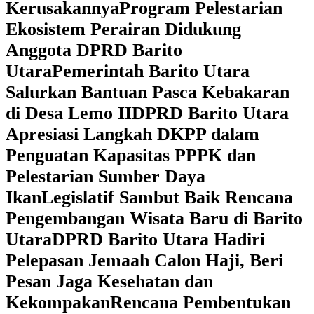
Kerusakannya
Program Pelestarian
Ekosistem Perairan Didukung
Anggota DPRD Barito
Utara
Pemerintah Barito Utara
Salurkan Bantuan Pasca Kebakaran
di Desa Lemo II
DPRD Barito Utara
Apresiasi Langkah DKPP dalam
Penguatan Kapasitas PPPK dan
Pelestarian Sumber Daya
Ikan
Legislatif Sambut Baik Rencana
Pengembangan Wisata Baru di Barito
Utara
DPRD Barito Utara Hadiri
Pelepasan Jemaah Calon Haji, Beri
Pesan Jaga Kesehatan dan
Kekompakan
Rencana Pembentukan