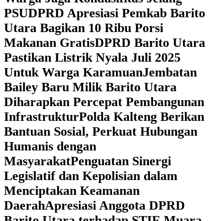
PSU
DPRD Apresiasi Pemkab Barito
Utara Bagikan 10 Ribu Porsi
Makanan Gratis
DPRD Barito Utara
Pastikan Listrik Nyala Juli 2025
Untuk Warga Karamuan
Jembatan
Bailey Baru Milik Barito Utara
Diharapkan Percepat Pembangunan
Infrastruktur
Polda Kalteng Berikan
Bantuan Sosial, Perkuat Hubungan
Humanis dengan
Masyarakat
Penguatan Sinergi
Legislatif dan Kepolisian dalam
Menciptakan Keamanan
Daerah
Apresiasi Anggota DPRD
Barito Utara terhadap STIE Muara