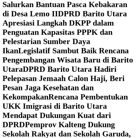
Salurkan Bantuan Pasca Kebakaran
di Desa Lemo II
DPRD Barito Utara
Apresiasi Langkah DKPP dalam
Penguatan Kapasitas PPPK dan
Pelestarian Sumber Daya
Ikan
Legislatif Sambut Baik Rencana
Pengembangan Wisata Baru di Barito
Utara
DPRD Barito Utara Hadiri
Pelepasan Jemaah Calon Haji, Beri
Pesan Jaga Kesehatan dan
Kekompakan
Rencana Pembentukan
UKK Imigrasi di Barito Utara
Mendapat Dukungan Kuat dari
DPRD
‎Pemprov Kalteng Dukung
Sekolah Rakyat dan Sekolah Garuda,