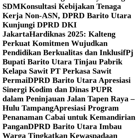
SDM
Konsultasi Kebijakan Tenaga
Kerja Non-ASN, DPRD Barito Utara
Kunjungi DPRD DKI
Jakarta
Hardiknas 2025: Kalteng
Perkuat Komitmen Wujudkan
Pendidikan Berkualitas dan Inklusif
Pj
Bupati Barito Utara Tinjau Pabrik
Kelapa Sawit PT Perkasa Sawit
Permai
DPRD Barito Utara Apresiasi
Sinergi Kodim dan Dinas PUPR
dalam Peninjauan Jalan Tapen Raya –
Hulu Tampang
Apresiasi Program
Penanaman Cabai untuk Kemandirian
Pangan
DPRD Barito Utara Imbau
Warga Tingkatkan Kewaspadaan