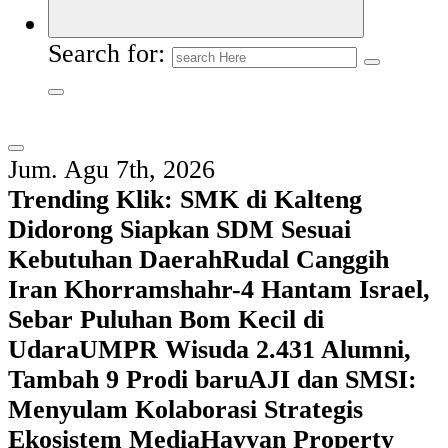
Search for:
Jum. Agu 7th, 2026
Trending Klik:
SMK di Kalteng
Didorong Siapkan SDM Sesuai
Kebutuhan Daerah
Rudal Canggih
Iran Khorramshahr-4 Hantam Israel,
Sebar Puluhan Bom Kecil di
Udara
UMPR Wisuda 2.431 Alumni,
Tambah 9 Prodi baru
AJI dan SMSI:
Menyulam Kolaborasi Strategis
Ekosistem Media
Hayyan Property