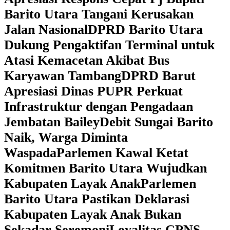
Barito Utara Tangani Kerusakan
Jalan Nasional
DPRD Barito Utara
Dukung Pengaktifan Terminal untuk
Atasi Kemacetan Akibat Bus
Karyawan Tambang
DPRD Barut
Apresiasi Dinas PUPR Perkuat
Infrastruktur dengan Pengadaan
Jembatan Bailey
Debit Sungai Barito
Naik, Warga Diminta
Waspada
Parlemen Kawal Ketat
Komitmen Barito Utara Wujudkan
Kabupaten Layak Anak
Parlemen
Barito Utara Pastikan Deklarasi
Kabupaten Layak Anak Bukan
Sekadar Seremoni
Loyalitas CPNS