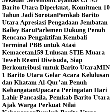
Barito Utara Diperkuat, Komitmen 10
Tahun Jadi Sorotan
Pemkab Barito
Utara Apresiasi Pengadaan Jembatan
Bailey Baru
Parlemen Dukung Penuh
Rencana Pengaktifan Kembali
Terminal PBB untuk Atasi
Kemacetan
159 Lulusan STIE Muara
Teweh Resmi Diwisuda, Siap
Berkontribusi untuk Barito Utara
MIN
1 Barito Utara Gelar Acara Kelulusan
dan Khatam Al-Qur’an Penuh
Kehangatan
Upacara Peringatan Hari
Lahir Pancasila, Pemkab Barito Utara
Ajak Warga Perkuat Nilai