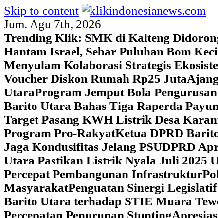
Skip to content
Jum. Agu 7th, 2026
Trending Klik:
SMK di Kalteng Didoron
Hantam Israel, Sebar Puluhan Bom Keci
Menyulam Kolaborasi Strategis Ekosis
Voucher Diskon Rumah Rp25 Juta
Ajang
Utara
Program Jemput Bola Pengurusan
Barito Utara Bahas Tiga Raperda Pay
Target Pasang KWH Listrik Desa Kar
Program Pro-Rakyat
Ketua DPRD Barito
Jaga Kondusifitas Jelang PSU
DPRD Apre
Utara Pastikan Listrik Nyala Juli 202
Percepat Pembangunan Infrastruktur
Po
Masyarakat
Penguatan Sinergi Legislat
Barito Utara terhadap STIE Muara Tew
Percepatan Penurunan Stunting
Apresias