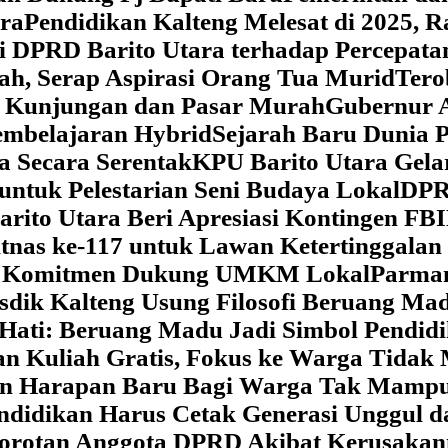
ara
‎Pendidikan Kalteng Melesat di 2025, 
si DPRD Barito Utara terhadap Percepat
ah, Serap Aspirasi Orang Tua Murid
‎Ter
t Kunjungan dan Pasar Murah
Gubernur A
embelajaran Hybrid
Sejarah Baru Dunia P
a Secara Serentak
KPU Barito Utara Gela
ntuk Pelestarian Seni Budaya Lokal
DPRD
arito Utara Beri Apresiasi Kontingen FB
tnas ke-117 untuk Lawan Ketertinggalan
kan Komitmen Dukung UMKM Lokal
Parman
sdik Kalteng Usung Filosofi Beruang M
e Hati: Beruang Madu Jadi Simbol Pendi
an Kuliah Gratis, Fokus ke Warga Tida
kan Harapan Baru Bagi Warga Tak Mamp
ndidikan Harus Cetak Generasi Unggul d
Sorotan Anggota DPRD Akibat Kerusaka