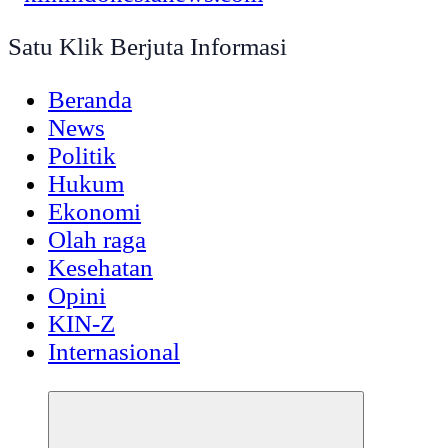
Satu Klik Berjuta Informasi
Beranda
News
Politik
Hukum
Ekonomi
Olah raga
Kesehatan
Opini
KIN-Z
Internasional