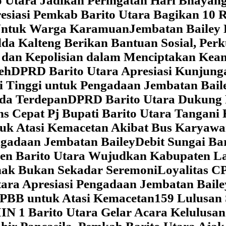
 Utara Jadikan Peringatan Hari Bhaya
siasi Pemkab Barito Utara Bagikan 10 R
5 Untuk Warga Karamuan
Jembatan Bailey 
lda Kalteng Berikan Bantuan Sosial, Pe
if dan Kepolisian dalam Menciptakan Ke
eh
DPRD Barito Utara Apresiasi Kunjun
i Tinggi untuk Pengadaan Jembatan Bail
da Terdepan
DPRD Barito Utara Dukung
s Cepat Pj Bupati Barito Utara Tangani 
tuk Atasi Kemacetan Akibat Bus Karya
ngadaan Jembatan Bailey
Debit Sungai Ba
en Barito Utara Wujudkan Kabupaten L
nak Bukan Sekadar Seremoni
Loyalitas C
ara Apresiasi Pengadaan Jembatan Baile
 PBB untuk Atasi Kemacetan
159 Lulusan
IN 1 Barito Utara Gelar Acara Kelulusa