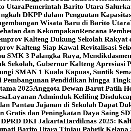
o Utara
Pemerintah Barito Utara Salurk
angkah DKPP dalam Penguatan Kapasitas
ngembangan Wisata Baru di Barito Utara
esehatan dan Kekompakan
Rencana Pemben
Pemprov Kalteng Dukung Sekolah Rakyat
prov Kalteng Siap Kawal Revitalisasi Se
jau SMK 3 Palangka Raya, Mendikdasmen P
ak Sekolah, Gubernur Kalteng Apresias
jungi SMAN 1 Kuala Kapuas, Suntik Sema
si Pembangunan Pendidikan hingga Tingk
atama 2025
Anggota Dewan Barut Patih H
esa
Layanan Adminduk Keliling Disdukcapi
 dan Pantau Jajanan di Sekolah Dapat D
an Gratis dan Peningkatan Daya Saing S
i DPRD DKI Jakarta
Hardiknas 2025: Ka
upati Barito Utara Tinjau Pabrik Kelapa