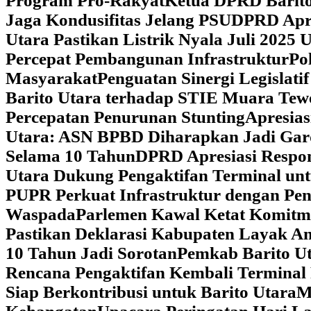
Program Pro-Rakyat
Ketua DPRD Barito
Jaga Kondusifitas Jelang PSU
DPRD Apre
Utara Pastikan Listrik Nyala Juli 202
Percepat Pembangunan Infrastruktur
Po
Masyarakat
Penguatan Sinergi Legislat
Barito Utara terhadap STIE Muara Tew
Percepatan Penurunan Stunting
Apresias
Utara: ASN BPBD Diharapkan Jadi Gar
Selama 10 Tahun
DPRD Apresiasi Respon
Utara Dukung Pengaktifan Terminal un
PUPR Perkuat Infrastruktur dengan Pe
Waspada
Parlemen Kawal Ketat Komitm
Pastikan Deklarasi Kabupaten Layak A
10 Tahun Jadi Sorotan
Pemkab Barito Ut
Rencana Pengaktifan Kembali Terminal
Siap Berkontribusi untuk Barito Utara
M