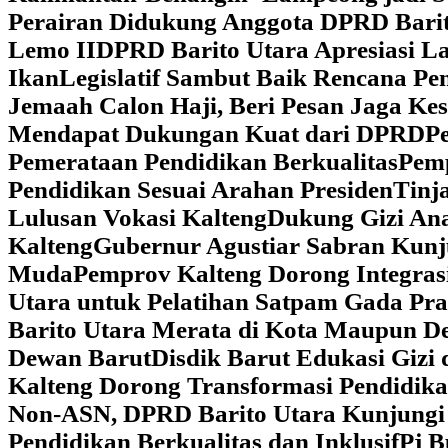
Perairan Didukung Anggota DPRD Barit
Lemo II
DPRD Barito Utara Apresiasi L
Ikan
Legislatif Sambut Baik Rencana Pe
Jemaah Calon Haji, Beri Pesan Jaga K
Mendapat Dukungan Kuat dari DPRD
‎
Pemerataan Pendidikan Berkualitas
‎Pem
Pendidikan Sesuai Arahan Presiden
‎Tin
Lulusan Vokasi Kalteng
‎Dukung Gizi An
Kalteng
‎Gubernur Agustiar Sabran Kun
Muda
‎Pemprov Kalteng Dorong Integra
Utara untuk Pelatihan Satpam Gada Pr
Barito Utara Merata di Kota Maupun D
Dewan Barut
Disdik Barut Edukasi Gizi
Kalteng Dorong Transformasi Pendidik
Non-ASN, DPRD Barito Utara Kunjung
Pendidikan Berkualitas dan Inklusif
Pj B