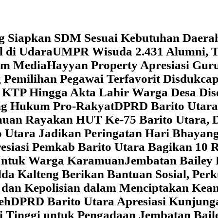
g Siapkan SDM Sesuai Kebutuhan Daera
l di Udara
UMPR Wisuda 2.431 Alumni, T
tem Media
Hayyan Property Apresiasi Guru
 Pemilihan Pegawai Terfavorit Disdukcap
 KTP Hingga Akta Lahir Warga Desa Dis
ung Hukum Pro-Rakyat
DPRD Barito Utara
amuan
Rayakan HUT Ke-75 Barito Utara, 
 Utara Jadikan Peringatan Hari Bhaya
siasi Pemkab Barito Utara Bagikan 10 R
5 Untuk Warga Karamuan
Jembatan Bailey 
lda Kalteng Berikan Bantuan Sosial, Pe
if dan Kepolisian dalam Menciptakan Ke
eh
DPRD Barito Utara Apresiasi Kunjun
i Tinggi untuk Pengadaan Jembatan Bail