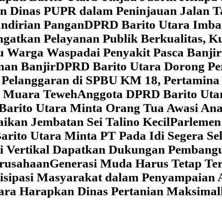
dan Dinas PUPR dalam Peninjauan Jalan
ndirian Pangan
DPRD Barito Utara Imb
gatkan Pelayanan Publik Berkualitas, K
au Warga Waspadai Penyakit Pasca Banjir
an Banjir
DPRD Barito Utara Dorong Per
Pelanggaran di SPBU KM 18, Pertamina 
i Muara Teweh
Anggota DPRD Barito Ut
Barito Utara Minta Orang Tua Awasi An
ikan Jembatan Sei Talino Kecil
Parlemen
rito Utara Minta PT Pada Idi Segera Se
si Vertikal Dapatkan Dukungan Pembang
erusahaan
Generasi Muda Harus Tetap Te
isipasi Masyarakat dalam Penyampaian 
tara Harapkan Dinas Pertanian Maksima