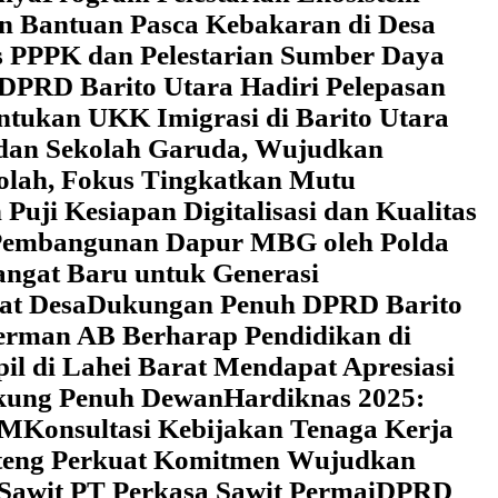
an Bantuan Pasca Kebakaran di Desa
 PPPK dan Pelestarian Sumber Daya
DPRD Barito Utara Hadiri Pelepasan
tukan UKK Imigrasi di Barito Utara
 dan Sekolah Garuda, Wujudkan
kolah, Fokus Tingkatkan Mutu
uji Kesiapan Digitalisasi dan Kualitas
i Pembangunan Dapur MBG oleh Polda
ngat Baru untuk Generasi
at Desa
Dukungan Penuh DPRD Barito
erman AB Berharap Pendidikan di
l di Lahei Barat Mendapat Apresiasi
ukung Penuh Dewan
Hardiknas 2025:
DM
Konsultasi Kebijakan Tenaga Kerja
lteng Perkuat Komitmen Wujudkan
 Sawit PT Perkasa Sawit Permai
DPRD