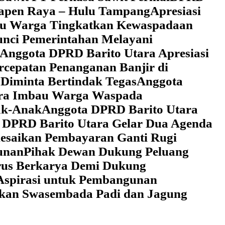
 Tapen Raya – Hulu Tampang
Apresiasi
au Warga Tingkatkan Kewaspadaan
unci Pemerintahan Melayani
Anggota DPRD Barito Utara Apresiasi
cepatan Penanganan Banjir di
Diminta Bertindak Tegas
Anggota
ara Imbau Warga Waspada
ak-Anak
Anggota DPRD Barito Utara
 DPRD Barito Utara Gelar Dua Agenda
lesaikan Pembayaran Ganti Rugi
unan
Pihak Dewan Dukung Peluang
rus Berkarya Demi Dukung
Aspirasi untuk Pembangunan
lkan Swasembada Padi dan Jagung