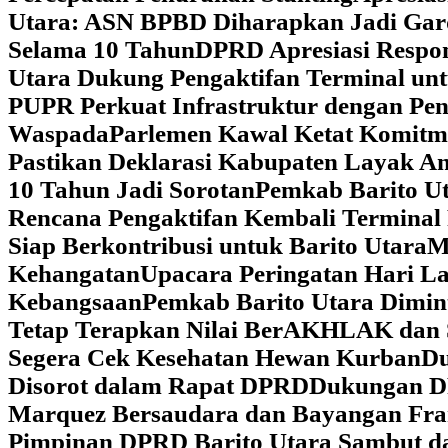
Utara: ASN BPBD Diharapkan Jadi Gar
Selama 10 Tahun
DPRD Apresiasi Respon
Utara Dukung Pengaktifan Terminal un
PUPR Perkuat Infrastruktur dengan Pe
Waspada
Parlemen Kawal Ketat Komitm
Pastikan Deklarasi Kabupaten Layak A
10 Tahun Jadi Sorotan
Pemkab Barito Ut
Rencana Pengaktifan Kembali Terminal
Siap Berkontribusi untuk Barito Utara
M
Kehangatan
Upacara Peringatan Hari La
Kebangsaan
Pemkab Barito Utara Dimin
Tetap Terapkan Nilai BerAKHLAK dan 
Segera Cek Kesehatan Hewan Kurban
Du
Disorot dalam Rapat DPRD
Dukungan DP
Marquez Bersaudara dan Bayangan Fra
Pimpinan DPRD Barito Utara Sambut d