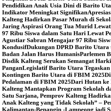
Pendidikan Anak Usia Dini di Barito Ut
Indikator Meningkat Signifikan
Apresia
Kalteng Hadirkan Pasar Murah di Sekol
Jaring Aspirasi Orang Tua Murid Lewa
97 Ribu Siswa dalam Satu Hari Lewat P
Agustiar Sabran Mengajar 97 Ribu Sisw
Kondusif
Dukungan DPRD Barito Utara u
Badan Jalan Harus Humanis
Parlemen B
Disdik Kalteng Serukan Semangat Harki
Pangan
Legislatif Barito Utara Tegas
Kontingen Barito Utara di FBIM 2025
Di
Pedalaman di FBIM 2025
‎Dari Hutan k
Kalteng Mantapkan Program Sekolah d
Satu Sarjana, Pemprov Kalteng Hadir
Anak Kalteng yang Tidak Sekolah” – Pe
Kalimantan-Benangin -Lampeong jadi 