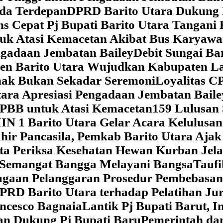
da Terdepan
DPRD Barito Utara Dukung
s Cepat Pj Bupati Barito Utara Tangani 
tuk Atasi Kemacetan Akibat Bus Karya
ngadaan Jembatan Bailey
Debit Sungai Ba
en Barito Utara Wujudkan Kabupaten L
nak Bukan Sekadar Seremoni
Loyalitas C
ara Apresiasi Pengadaan Jembatan Baile
 PBB untuk Atasi Kemacetan
159 Lulusan
IN 1 Barito Utara Gelar Acara Kelulusa
hir Pancasila, Pemkab Barito Utara Ajak
ta Periksa Kesehatan Hewan Kurban Jela
Semangat Bangga Melayani Bangsa
Taufi
gaan Pelanggaran Prosedur Pembebasan
RD Barito Utara terhadap Pelatihan Ju
ncesco Bagnaia
Lantik Pj Bupati Barut, I
an Dukung Pj Bupati Baru
Pemerintah da