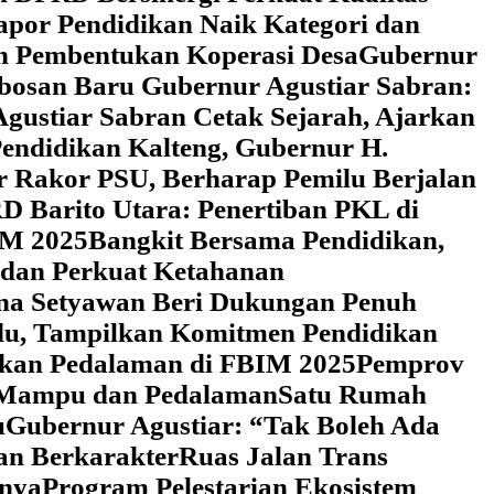
Rapor Pendidikan Naik Kategori dan
an Pembentukan Koperasi Desa
‎Gubernur
obosan Baru Gubernur Agustiar Sabran:
gustiar Sabran Cetak Sejarah, Ajarkan
endidikan Kalteng, Gubernur H.
r Rakor PSU, Berharap Pemilu Berjalan
 Barito Utara: Penertiban PKL di
IM 2025
‎Bangkit Bersama Pendidikan,
 dan Perkuat Ketahanan
a Setyawan Beri Dukungan Penuh
adu, Tampilkan Komitmen Pendidikan
dikan Pedalaman di FBIM 2025
‎Pemprov
k Mampu dan Pedalaman
‎Satu Rumah
u
‎Gubernur Agustiar: “Tak Boleh Ada
an Berkarakter
Ruas Jalan Trans
nnya
Program Pelestarian Ekosistem