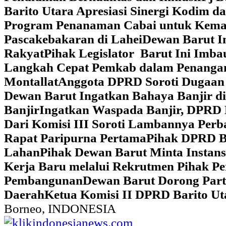
Barito Utara Apresiasi Sinergi Kodim 
Program Penanaman Cabai untuk Kema
Pascakebakaran di Lahei
Dewan Barut In
Rakyat
Pihak Legislator Barut Ini Imb
Langkah Cepat Pemkab dalam Penangan
Montallat
Anggota DPRD Soroti Dugaan 
Dewan Barut Ingatkan Bahaya Banjir d
Banjir
Ingatkan Waspada Banjir, DPRD 
Dari Komisi III Soroti Lambannya Perba
Rapat Paripurna Pertama
Pihak DPRD Ba
Lahan
Pihak Dewan Barut Minta Instan
Kerja Baru melalui Rekrutmen Pihak P
Pembangunan
Dewan Barut Dorong Part
Daerah
Ketua Komisi II DPRD Barito U
Borneo, INDONESIA