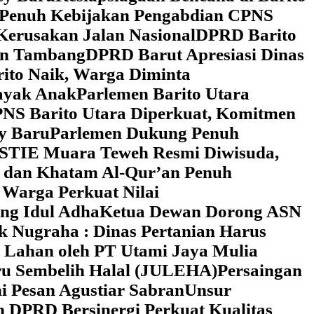
 Penuh Kebijakan Pengabdian CPNS
Kerusakan Jalan Nasional
DPRD Barito
wan Tambang
DPRD Barut Apresiasi Dinas
rito Naik, Warga Diminta
ayak Anak
Parlemen Barito Utara
PNS Barito Utara Diperkuat, Komitmen
y Baru
Parlemen Dukung Penuh
 STIE Muara Teweh Resmi Diwisuda,
n dan Khatam Al-Qur’an Penuh
 Warga Perkuat Nilai
ng Idul Adha
Ketua Dewan Dorong ASN
k Nugraha : Dinas Pertanian Harus
 Lahan oleh PT Utami Jaya Mulia
ru Sembelih Halal (JULEHA)
Persaingan
ni Pesan Agustiar Sabran
Unsur
n DPRD Bersinergi Perkuat Kualitas