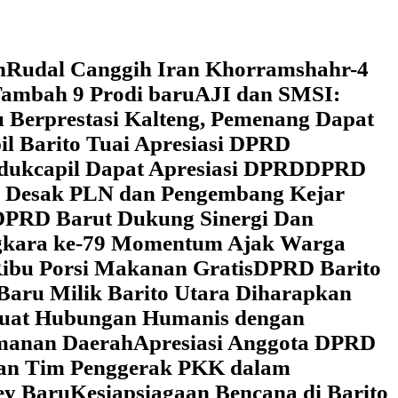
h
Rudal Canggih Iran Khorramshahr-4
ambah 9 Prodi baru
AJI dan SMSI:
 Berprestasi Kalteng, Pemenang Dapat
il Barito Tuai Apresiasi DPRD
dukcapil Dapat Apresiasi DPRD
DPRD
 Desak PLN dan Pengembang Kejar
DPRD Barut Dukung Sinergi Dan
ngkara ke-79 Momentum Ajak Warga
ibu Porsi Makanan Gratis
DPRD Barito
Baru Milik Barito Utara Diharapkan
rkuat Hubungan Humanis dengan
amanan Daerah
Apresiasi Anggota DPRD
gan Tim Penggerak PKK dalam
ey Baru
Kesiapsiagaan Bencana di Barito