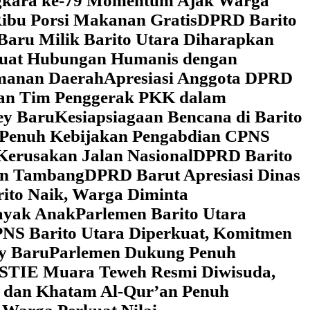
ngkara ke-79 Momentum Ajak Warga
ibu Porsi Makanan Gratis
DPRD Barito
Baru Milik Barito Utara Diharapkan
rkuat Hubungan Humanis dengan
amanan Daerah
Apresiasi Anggota DPRD
gan Tim Penggerak PKK dalam
ey Baru
Kesiapsiagaan Bencana di Barito
 Penuh Kebijakan Pengabdian CPNS
Kerusakan Jalan Nasional
DPRD Barito
wan Tambang
DPRD Barut Apresiasi Dinas
rito Naik, Warga Diminta
ayak Anak
Parlemen Barito Utara
PNS Barito Utara Diperkuat, Komitmen
y Baru
Parlemen Dukung Penuh
 STIE Muara Teweh Resmi Diwisuda,
n dan Khatam Al-Qur’an Penuh