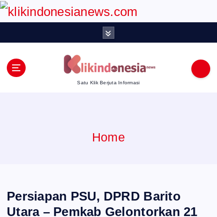
S
k
i
p
Satu Klik Berjuta Informasi
t
o
Home
c
o
n
Persiapan PSU, DPRD Barito
t
Utara – Pemkab Gelontorkan 21