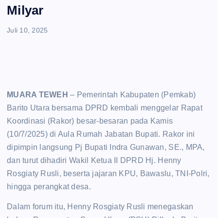
e
Milyar
n
Juli 10, 2025
t
MUARA TEWEH
– Pemerintah Kabupaten (Pemkab)
Barito Utara bersama DPRD kembali menggelar Rapat
Koordinasi (Rakor) besar-besaran pada Kamis
(10/7/2025) di Aula Rumah Jabatan Bupati. Rakor ini
dipimpin langsung Pj Bupati Indra Gunawan, SE., MPA,
dan turut dihadiri Wakil Ketua II DPRD Hj. Henny
Rosgiaty Rusli, beserta jajaran KPU, Bawaslu, TNI-Polri,
hingga perangkat desa.
Dalam forum itu, Henny Rosgiaty Rusli menegaskan