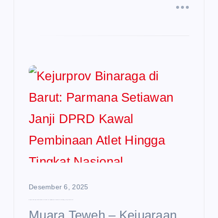
Desember 6, 2025
Kejurprov Binaraga di Barut: Parmana Setiawan Janji DPRD Kawal Pembinaan Atlet Hingga Tingkat Nasional
Muara Teweh – Kejuaraan