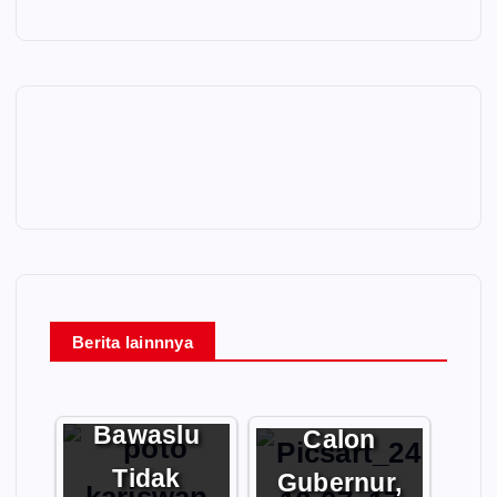
Berita lainnnya
Fenomena
Pengusaha
Gibran:
Dukung
Bawaslu
Calon
Tidak
Gubernur,