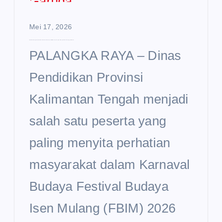
Mei 17, 2026
Disdik Kalteng Curi Perhatian di Karnaval Budaya FBIM 2026, Usung Semangat Sekolah Unggul Garuda
PALANGKA RAYA – Dinas
Pendidikan Provinsi
Kalimantan Tengah menjadi
salah satu peserta yang
paling menyita perhatian
masyarakat dalam Karnaval
Budaya Festival Budaya
Isen Mulang (FBIM) 2026