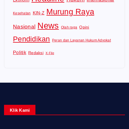
Murung Raya
KIN-Z
Kesehatan
News
Nasional
Opini
Olah raga
Pendidikan
Peran dan Layanan Hukum Advokat
Politik
Redaksi
X-File
Klik Kami