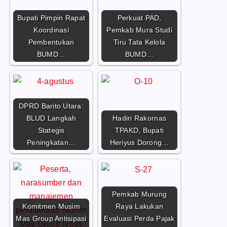
Bupati Pimpin Rapat
Perkuat PAD,
Koordinasi
Pemkab Mura Studi
Pembentukan
Tiru Tata Kelola
BUMD…
BUMD…
DPRD Barito Utara:
BLUD Langkah
Hadiri Rakornas
Stategis
TPAKD, Bupati
Peningkatan…
Heriyus Dorong…
Pemkab Murung
Komitmen Musim
Raya Lakukan
Mas Group Antisipasi
Evaluasi Perda Pajak