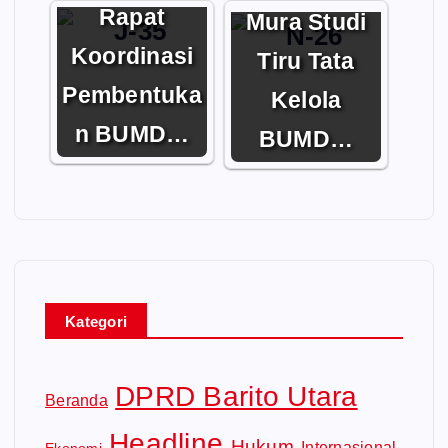
Rapat
Mura Studi
Koordinasi
Tiru Tata
Pembentuka
Kelola
n BUMD…
BUMD…
Kategori
DPRD Barito Utara
Beranda
Headline
Hukum
Internasional
Ekonomi