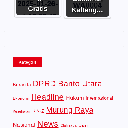
Gratis
Kalteng…
Kategori
DPRD Barito Utara
Beranda
Headline
Hukum
Internasional
Ekonomi
Murung Raya
KIN-Z
Kesehatan
News
Nasional
Opini
Olah raga