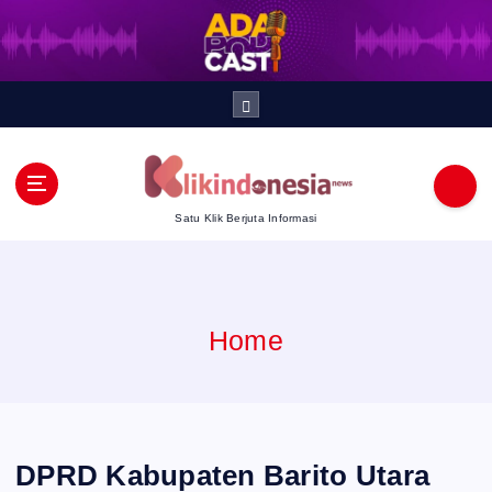
S
k
i
p
t
Satu Klik Berjuta Informasi
o
c
Home
o
n
t
DPRD Kabupaten Barito Utara