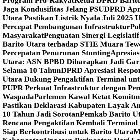
Program Pro-Rakyat
Ketua DPRD Barito
Jaga Kondusifitas Jelang PSU
DPRD Apre
Utara Pastikan Listrik Nyala Juli 202
Percepat Pembangunan Infrastruktur
Po
Masyarakat
Penguatan Sinergi Legislat
Barito Utara terhadap STIE Muara Tew
Percepatan Penurunan Stunting
Apresias
Utara: ASN BPBD Diharapkan Jadi Gar
Selama 10 Tahun
DPRD Apresiasi Respon
Utara Dukung Pengaktifan Terminal un
PUPR Perkuat Infrastruktur dengan Pe
Waspada
Parlemen Kawal Ketat Komitm
Pastikan Deklarasi Kabupaten Layak A
10 Tahun Jadi Sorotan
Pemkab Barito Ut
Rencana Pengaktifan Kembali Terminal
Siap Berkontribusi untuk Barito Utara
M