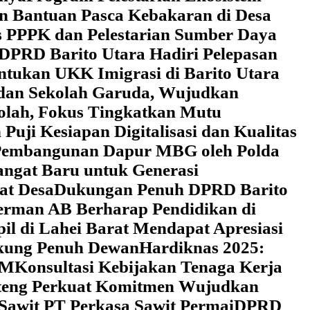
an Bantuan Pasca Kebakaran di Desa
 PPPK dan Pelestarian Sumber Daya
DPRD Barito Utara Hadiri Pelepasan
tukan UKK Imigrasi di Barito Utara
 dan Sekolah Garuda, Wujudkan
kolah, Fokus Tingkatkan Mutu
uji Kesiapan Digitalisasi dan Kualitas
i Pembangunan Dapur MBG oleh Polda
ngat Baru untuk Generasi
at Desa
Dukungan Penuh DPRD Barito
erman AB Berharap Pendidikan di
l di Lahei Barat Mendapat Apresiasi
ukung Penuh Dewan
Hardiknas 2025:
DM
Konsultasi Kebijakan Tenaga Kerja
lteng Perkuat Komitmen Wujudkan
 Sawit PT Perkasa Sawit Permai
DPRD