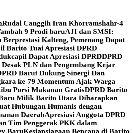
h
Rudal Canggih Iran Khorramshahr-4
ambah 9 Prodi baru
AJI dan SMSI:
 Berprestasi Kalteng, Pemenang Dapat
il Barito Tuai Apresiasi DPRD
dukcapil Dapat Apresiasi DPRD
DPRD
 Desak PLN dan Pengembang Kejar
DPRD Barut Dukung Sinergi Dan
ngkara ke-79 Momentum Ajak Warga
ibu Porsi Makanan Gratis
DPRD Barito
Baru Milik Barito Utara Diharapkan
rkuat Hubungan Humanis dengan
amanan Daerah
Apresiasi Anggota DPRD
gan Tim Penggerak PKK dalam
ey Baru
Kesiapsiagaan Bencana di Barito