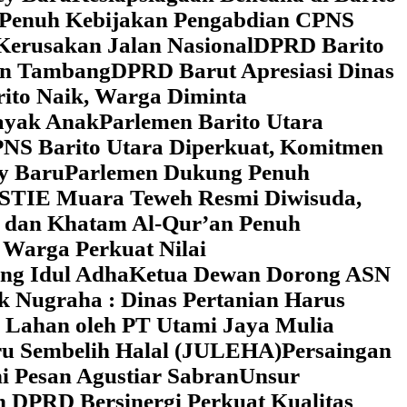
 Penuh Kebijakan Pengabdian CPNS
Kerusakan Jalan Nasional
DPRD Barito
wan Tambang
DPRD Barut Apresiasi Dinas
rito Naik, Warga Diminta
ayak Anak
Parlemen Barito Utara
PNS Barito Utara Diperkuat, Komitmen
y Baru
Parlemen Dukung Penuh
 STIE Muara Teweh Resmi Diwisuda,
n dan Khatam Al-Qur’an Penuh
 Warga Perkuat Nilai
ng Idul Adha
Ketua Dewan Dorong ASN
k Nugraha : Dinas Pertanian Harus
 Lahan oleh PT Utami Jaya Mulia
ru Sembelih Halal (JULEHA)
Persaingan
ni Pesan Agustiar Sabran
Unsur
n DPRD Bersinergi Perkuat Kualitas