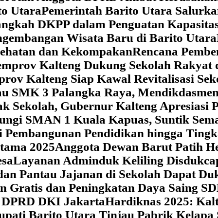
o Utara
Pemerintah Barito Utara Salurk
angkah DKPP dalam Penguatan Kapasitas
ngembangan Wisata Baru di Barito Utara
esehatan dan Kekompakan
Rencana Pemben
Pemprov Kalteng Dukung Sekolah Rakyat
prov Kalteng Siap Kawal Revitalisasi Se
jau SMK 3 Palangka Raya, Mendikdasmen P
ak Sekolah, Gubernur Kalteng Apresias
jungi SMAN 1 Kuala Kapuas, Suntik Sema
si Pembangunan Pendidikan hingga Tingk
atama 2025
Anggota Dewan Barut Patih H
esa
Layanan Adminduk Keliling Disdukcapi
 dan Pantau Jajanan di Sekolah Dapat D
an Gratis dan Peningkatan Daya Saing S
i DPRD DKI Jakarta
Hardiknas 2025: Ka
upati Barito Utara Tinjau Pabrik Kelapa