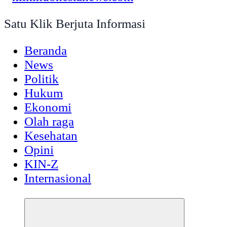
Satu Klik Berjuta Informasi
Beranda
News
Politik
Hukum
Ekonomi
Olah raga
Kesehatan
Opini
KIN-Z
Internasional