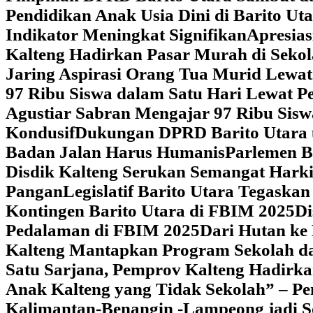
Pendidikan Anak Usia Dini di Barito Ut
Indikator Meningkat Signifikan
Apresia
Kalteng Hadirkan Pasar Murah di Sekol
Jaring Aspirasi Orang Tua Murid Lewa
97 Ribu Siswa dalam Satu Hari Lewat P
Agustiar Sabran Mengajar 97 Ribu Sisw
Kondusif
Dukungan DPRD Barito Utara u
Badan Jalan Harus Humanis
Parlemen B
Disdik Kalteng Serukan Semangat Harki
Pangan
Legislatif Barito Utara Tegas
Kontingen Barito Utara di FBIM 2025
Di
Pedalaman di FBIM 2025
‎Dari Hutan k
Kalteng Mantapkan Program Sekolah d
Satu Sarjana, Pemprov Kalteng Hadir
Anak Kalteng yang Tidak Sekolah” – Pe
Kalimantan-Benangin -Lampeong jadi 