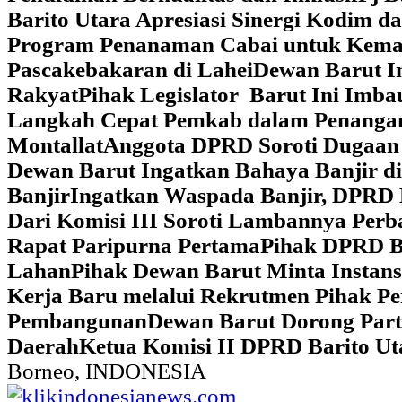
Barito Utara Apresiasi Sinergi Kodim 
Program Penanaman Cabai untuk Kema
Pascakebakaran di Lahei
Dewan Barut In
Rakyat
Pihak Legislator Barut Ini Imb
Langkah Cepat Pemkab dalam Penangan
Montallat
Anggota DPRD Soroti Dugaan 
Dewan Barut Ingatkan Bahaya Banjir d
Banjir
Ingatkan Waspada Banjir, DPRD 
Dari Komisi III Soroti Lambannya Perba
Rapat Paripurna Pertama
Pihak DPRD Ba
Lahan
Pihak Dewan Barut Minta Instan
Kerja Baru melalui Rekrutmen Pihak P
Pembangunan
Dewan Barut Dorong Part
Daerah
Ketua Komisi II DPRD Barito U
Borneo, INDONESIA