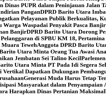
dan Dinas PUPR dalam Peninjauan Jalan
ndirian Pangan
DPRD Barito Utara Imb
gatkan Pelayanan Publik Berkualitas, K
au Warga Waspadai Penyakit Pasca Banjir
an Banjir
DPRD Barito Utara Dorong Per
Pelanggaran di SPBU KM 18, Pertamina 
i Muara Teweh
Anggota DPRD Barito Ut
Barito Utara Minta Orang Tua Awasi An
ikan Jembatan Sei Talino Kecil
Parlemen
rito Utara Minta PT Pada Idi Segera Se
si Vertikal Dapatkan Dukungan Pembang
erusahaan
Generasi Muda Harus Tetap Te
isipasi Masyarakat dalam Penyampaian 
tara Harapkan Dinas Pertanian Maksima