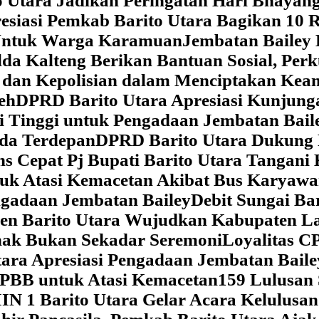
 Utara Jadikan Peringatan Hari Bhaya
siasi Pemkab Barito Utara Bagikan 10 R
5 Untuk Warga Karamuan
Jembatan Bailey 
lda Kalteng Berikan Bantuan Sosial, Pe
if dan Kepolisian dalam Menciptakan Ke
eh
DPRD Barito Utara Apresiasi Kunjun
i Tinggi untuk Pengadaan Jembatan Bail
da Terdepan
DPRD Barito Utara Dukung
s Cepat Pj Bupati Barito Utara Tangani 
tuk Atasi Kemacetan Akibat Bus Karya
ngadaan Jembatan Bailey
Debit Sungai Ba
en Barito Utara Wujudkan Kabupaten L
nak Bukan Sekadar Seremoni
Loyalitas C
ara Apresiasi Pengadaan Jembatan Baile
 PBB untuk Atasi Kemacetan
159 Lulusan
IN 1 Barito Utara Gelar Acara Kelulusa