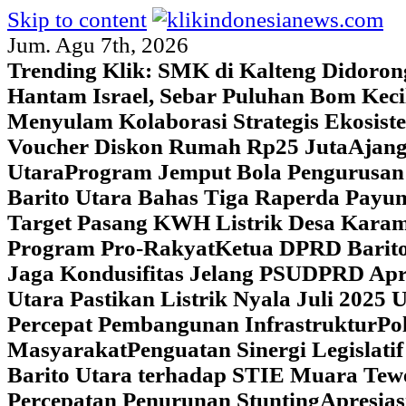
Skip to content
Jum. Agu 7th, 2026
Trending Klik:
SMK di Kalteng Didoron
Hantam Israel, Sebar Puluhan Bom Keci
Menyulam Kolaborasi Strategis Ekosis
Voucher Diskon Rumah Rp25 Juta
Ajang
Utara
Program Jemput Bola Pengurusan
Barito Utara Bahas Tiga Raperda Pay
Target Pasang KWH Listrik Desa Kar
Program Pro-Rakyat
Ketua DPRD Barito
Jaga Kondusifitas Jelang PSU
DPRD Apre
Utara Pastikan Listrik Nyala Juli 202
Percepat Pembangunan Infrastruktur
Po
Masyarakat
Penguatan Sinergi Legislat
Barito Utara terhadap STIE Muara Tew
Percepatan Penurunan Stunting
Apresias