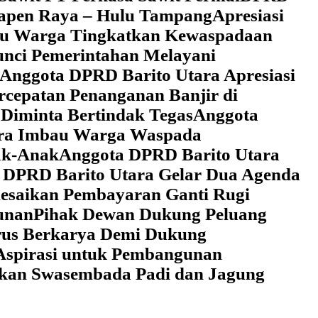
 Tapen Raya – Hulu Tampang
Apresiasi
au Warga Tingkatkan Kewaspadaan
unci Pemerintahan Melayani
Anggota DPRD Barito Utara Apresiasi
cepatan Penanganan Banjir di
Diminta Bertindak Tegas
Anggota
ara Imbau Warga Waspada
ak-Anak
Anggota DPRD Barito Utara
 DPRD Barito Utara Gelar Dua Agenda
lesaikan Pembayaran Ganti Rugi
unan
Pihak Dewan Dukung Peluang
rus Berkarya Demi Dukung
Aspirasi untuk Pembangunan
lkan Swasembada Padi dan Jagung