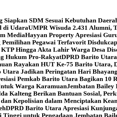
g Siapkan SDM Sesuai Kebutuhan Daera
l di Udara
UMPR Wisuda 2.431 Alumni, T
tem Media
Hayyan Property Apresiasi Guru
 Pemilihan Pegawai Terfavorit Disdukcap
 KTP Hingga Akta Lahir Warga Desa Dis
ung Hukum Pro-Rakyat
DPRD Barito Utara
amuan
Rayakan HUT Ke-75 Barito Utara, 
 Utara Jadikan Peringatan Hari Bhaya
siasi Pemkab Barito Utara Bagikan 10 R
5 Untuk Warga Karamuan
Jembatan Bailey 
lda Kalteng Berikan Bantuan Sosial, Pe
if dan Kepolisian dalam Menciptakan Ke
eh
DPRD Barito Utara Apresiasi Kunjun
i Tinggi untuk Pengadaan Jembatan Bail