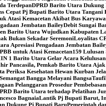
da Terdepan
DPRD Barito Utara Dukung
s Cepat Pj Bupati Barito Utara Tangani 
tuk Atasi Kemacetan Akibat Bus Karya
ngadaan Jembatan Bailey
Debit Sungai Ba
en Barito Utara Wujudkan Kabupaten L
nak Bukan Sekadar Seremoni
Loyalitas C
ara Apresiasi Pengadaan Jembatan Baile
 PBB untuk Atasi Kemacetan
159 Lulusan
IN 1 Barito Utara Gelar Acara Kelulusa
hir Pancasila, Pemkab Barito Utara Ajak
ta Periksa Kesehatan Hewan Kurban Jela
Semangat Bangga Melayani Bangsa
Taufi
gaan Pelanggaran Prosedur Pembebasan
RD Barito Utara terhadap Pelatihan Ju
ncesco Bagnaia
Lantik Pj Bupati Barut, I
an Dukung Pj Bupati Baru
Pemerintah da