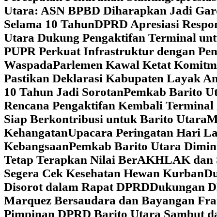
Utara: ASN BPBD Diharapkan Jadi Gar
Selama 10 Tahun
DPRD Apresiasi Respon
Utara Dukung Pengaktifan Terminal un
PUPR Perkuat Infrastruktur dengan Pe
Waspada
Parlemen Kawal Ketat Komitm
Pastikan Deklarasi Kabupaten Layak A
10 Tahun Jadi Sorotan
Pemkab Barito Ut
Rencana Pengaktifan Kembali Terminal
Siap Berkontribusi untuk Barito Utara
M
Kehangatan
Upacara Peringatan Hari La
Kebangsaan
Pemkab Barito Utara Dimin
Tetap Terapkan Nilai BerAKHLAK dan 
Segera Cek Kesehatan Hewan Kurban
Du
Disorot dalam Rapat DPRD
Dukungan DP
Marquez Bersaudara dan Bayangan Fra
Pimpinan DPRD Barito Utara Sambut d