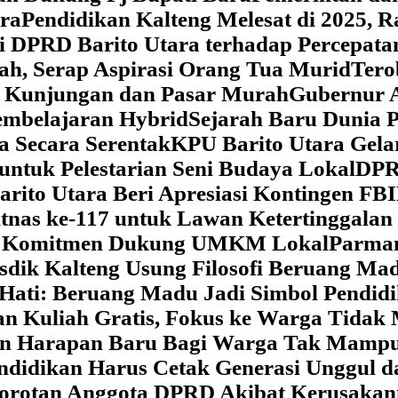
ara
‎Pendidikan Kalteng Melesat di 2025, 
si DPRD Barito Utara terhadap Percepat
ah, Serap Aspirasi Orang Tua Murid
‎Ter
t Kunjungan dan Pasar Murah
Gubernur A
embelajaran Hybrid
Sejarah Baru Dunia P
a Secara Serentak
KPU Barito Utara Gela
ntuk Pelestarian Seni Budaya Lokal
DPRD
arito Utara Beri Apresiasi Kontingen FB
tnas ke-117 untuk Lawan Ketertinggalan
kan Komitmen Dukung UMKM Lokal
Parman
sdik Kalteng Usung Filosofi Beruang M
e Hati: Beruang Madu Jadi Simbol Pendi
an Kuliah Gratis, Fokus ke Warga Tida
kan Harapan Baru Bagi Warga Tak Mamp
ndidikan Harus Cetak Generasi Unggul d
Sorotan Anggota DPRD Akibat Kerusaka