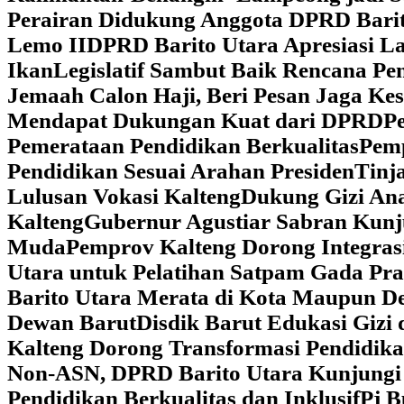
Perairan Didukung Anggota DPRD Barit
Lemo II
DPRD Barito Utara Apresiasi L
Ikan
Legislatif Sambut Baik Rencana Pe
Jemaah Calon Haji, Beri Pesan Jaga K
Mendapat Dukungan Kuat dari DPRD
‎
Pemerataan Pendidikan Berkualitas
‎Pem
Pendidikan Sesuai Arahan Presiden
‎Tin
Lulusan Vokasi Kalteng
‎Dukung Gizi An
Kalteng
‎Gubernur Agustiar Sabran Kun
Muda
‎Pemprov Kalteng Dorong Integra
Utara untuk Pelatihan Satpam Gada Pr
Barito Utara Merata di Kota Maupun D
Dewan Barut
Disdik Barut Edukasi Gizi
Kalteng Dorong Transformasi Pendidik
Non-ASN, DPRD Barito Utara Kunjung
Pendidikan Berkualitas dan Inklusif
Pj B