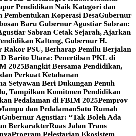
Rapor Pendidikan Naik Kategori dan
an Pembentukan Koperasi Desa
‎Gubernur
obosan Baru Gubernur Agustiar Sabran:
gustiar Sabran Cetak Sejarah, Ajarkan
endidikan Kalteng, Gubernur H.
r Rakor PSU, Berharap Pemilu Berjalan
 Barito Utara: Penertiban PKL di
IM 2025
‎Bangkit Bersama Pendidikan,
 dan Perkuat Ketahanan
a Setyawan Beri Dukungan Penuh
adu, Tampilkan Komitmen Pendidikan
dikan Pedalaman di FBIM 2025
‎Pemprov
k Mampu dan Pedalaman
‎Satu Rumah
u
‎Gubernur Agustiar: “Tak Boleh Ada
an Berkarakter
Ruas Jalan Trans
nnya
Program Pelestarian Ekosistem