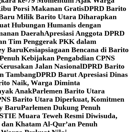
ngkara ke-79 Momentum Ajak Warga
ibu Porsi Makanan Gratis
DPRD Barito
Baru Milik Barito Utara Diharapkan
rkuat Hubungan Humanis dengan
amanan Daerah
Apresiasi Anggota DPRD
gan Tim Penggerak PKK dalam
ey Baru
Kesiapsiagaan Bencana di Barito
 Penuh Kebijakan Pengabdian CPNS
Kerusakan Jalan Nasional
DPRD Barito
wan Tambang
DPRD Barut Apresiasi Dinas
rito Naik, Warga Diminta
ayak Anak
Parlemen Barito Utara
PNS Barito Utara Diperkuat, Komitmen
y Baru
Parlemen Dukung Penuh
 STIE Muara Teweh Resmi Diwisuda,
n dan Khatam Al-Qur’an Penuh