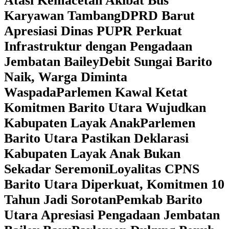
Atasi Kemacetan Akibat Bus
Karyawan Tambang
DPRD Barut
Apresiasi Dinas PUPR Perkuat
Infrastruktur dengan Pengadaan
Jembatan Bailey
Debit Sungai Barito
Naik, Warga Diminta
Waspada
Parlemen Kawal Ketat
Komitmen Barito Utara Wujudkan
Kabupaten Layak Anak
Parlemen
Barito Utara Pastikan Deklarasi
Kabupaten Layak Anak Bukan
Sekadar Seremoni
Loyalitas CPNS
Barito Utara Diperkuat, Komitmen 10
Tahun Jadi Sorotan
Pemkab Barito
Utara Apresiasi Pengadaan Jembatan