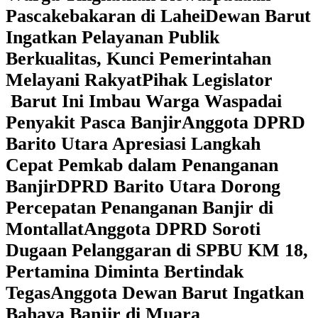
Pascakebakaran di Lahei
Dewan Barut
Ingatkan Pelayanan Publik
Berkualitas, Kunci Pemerintahan
Melayani Rakyat
Pihak Legislator
Barut Ini Imbau Warga Waspadai
Penyakit Pasca Banjir
Anggota DPRD
Barito Utara Apresiasi Langkah
Cepat Pemkab dalam Penanganan
Banjir
DPRD Barito Utara Dorong
Percepatan Penanganan Banjir di
Montallat
Anggota DPRD Soroti
Dugaan Pelanggaran di SPBU KM 18,
Pertamina Diminta Bertindak
Tegas
Anggota Dewan Barut Ingatkan
Bahaya Banjir di Muara