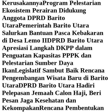
Kerusakannya
Program Pelestarian
Ekosistem Perairan Didukung
Anggota DPRD Barito
Utara
Pemerintah Barito Utara
Salurkan Bantuan Pasca Kebakaran
di Desa Lemo II
DPRD Barito Utara
Apresiasi Langkah DKPP dalam
Penguatan Kapasitas PPPK dan
Pelestarian Sumber Daya
Ikan
Legislatif Sambut Baik Rencana
Pengembangan Wisata Baru di Barito
Utara
DPRD Barito Utara Hadiri
Pelepasan Jemaah Calon Haji, Beri
Pesan Jaga Kesehatan dan
Kekompakan
Rencana Pembentukan