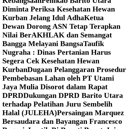
Kebangsaan
Pemkab Barito Utara
Diminta Periksa Kesehatan Hewan
Kurban Jelang Idul Adha
Ketua
Dewan Dorong ASN Tetap Terapkan
Nilai BerAKHLAK dan Semangat
Bangga Melayani Bangsa
Taufik
Nugraha : Dinas Pertanian Harus
Segera Cek Kesehatan Hewan
Kurban
Dugaan Pelanggaran Prosedur
Pembebasan Lahan oleh PT Utami
Jaya Mulia Disorot dalam Rapat
DPRD
Dukungan DPRD Barito Utara
terhadap Pelatihan Juru Sembelih
Halal (JULEHA)
Persaingan Marquez
Bersaudara dan Bayangan Francesco