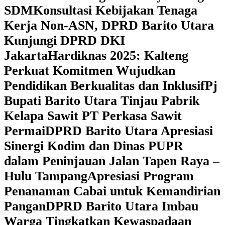
SDM
Konsultasi Kebijakan Tenaga
Kerja Non-ASN, DPRD Barito Utara
Kunjungi DPRD DKI
Jakarta
Hardiknas 2025: Kalteng
Perkuat Komitmen Wujudkan
Pendidikan Berkualitas dan Inklusif
Pj
Bupati Barito Utara Tinjau Pabrik
Kelapa Sawit PT Perkasa Sawit
Permai
DPRD Barito Utara Apresiasi
Sinergi Kodim dan Dinas PUPR
dalam Peninjauan Jalan Tapen Raya –
Hulu Tampang
Apresiasi Program
Penanaman Cabai untuk Kemandirian
Pangan
DPRD Barito Utara Imbau
Warga Tingkatkan Kewaspadaan