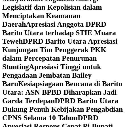
Legislatif dan Kepolisian dalam
Menciptakan Keamanan
Daerah
Apresiasi Anggota DPRD
Barito Utara terhadap STIE Muara
Teweh
DPRD Barito Utara Apresiasi
Kunjungan Tim Penggerak PKK
dalam Percepatan Penurunan
Stunting
Apresiasi Tinggi untuk
Pengadaan Jembatan Bailey
Baru
Kesiapsiagaan Bencana di Barito
Utara: ASN BPBD Diharapkan Jadi
Garda Terdepan
DPRD Barito Utara
Dukung Penuh Kebijakan Pengabdian
CPNS Selama 10 Tahun
DPRD
Apresiasi Respons Cepat Pj Bupati