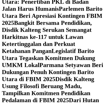
Utara: Penertiban PKL di Badan
Jalan Harus Humanis
Parlemen Barito
Utara Beri Apresiasi Kontingen FBIM
2025
‎Bangkit Bersama Pendidikan,
Disdik Kalteng Serukan Semangat
Harkitnas ke-117 untuk Lawan
Ketertinggalan dan Perkuat
Ketahanan Pangan
Legislatif Barito
Utara Tegaskan Komitmen Dukung
UMKM Lokal
Parmana Setyawan Beri
Dukungan Penuh Kontingen Barito
Utara di FBIM 2025
Disdik Kalteng
Usung Filosofi Beruang Madu,
Tampilkan Komitmen Pendidikan
Pedalaman di FBIM 2025
‎Dari Hutan