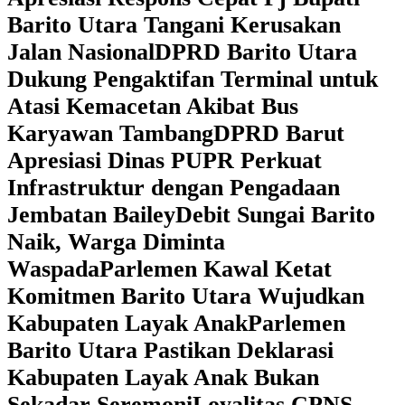
Barito Utara Tangani Kerusakan
Jalan Nasional
DPRD Barito Utara
Dukung Pengaktifan Terminal untuk
Atasi Kemacetan Akibat Bus
Karyawan Tambang
DPRD Barut
Apresiasi Dinas PUPR Perkuat
Infrastruktur dengan Pengadaan
Jembatan Bailey
Debit Sungai Barito
Naik, Warga Diminta
Waspada
Parlemen Kawal Ketat
Komitmen Barito Utara Wujudkan
Kabupaten Layak Anak
Parlemen
Barito Utara Pastikan Deklarasi
Kabupaten Layak Anak Bukan
Sekadar Seremoni
Loyalitas CPNS