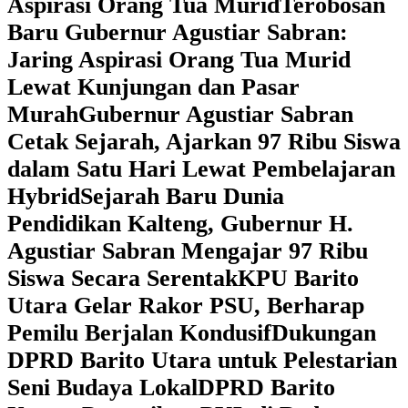
Aspirasi Orang Tua Murid
‎Terobosan
Baru Gubernur Agustiar Sabran:
Jaring Aspirasi Orang Tua Murid
Lewat Kunjungan dan Pasar
Murah
Gubernur Agustiar Sabran
Cetak Sejarah, Ajarkan 97 Ribu Siswa
dalam Satu Hari Lewat Pembelajaran
Hybrid
Sejarah Baru Dunia
Pendidikan Kalteng, Gubernur H.
Agustiar Sabran Mengajar 97 Ribu
Siswa Secara Serentak
KPU Barito
Utara Gelar Rakor PSU, Berharap
Pemilu Berjalan Kondusif
Dukungan
DPRD Barito Utara untuk Pelestarian
Seni Budaya Lokal
DPRD Barito