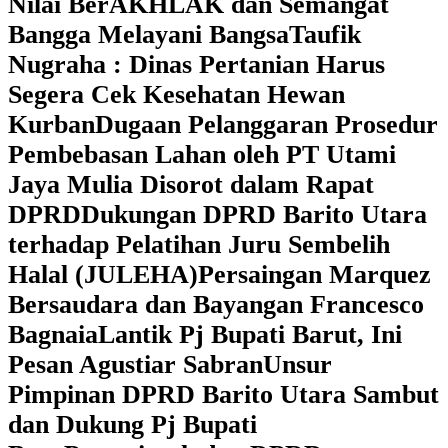
Nilai BerAKHLAK dan Semangat
Bangga Melayani Bangsa
Taufik
Nugraha : Dinas Pertanian Harus
Segera Cek Kesehatan Hewan
Kurban
Dugaan Pelanggaran Prosedur
Pembebasan Lahan oleh PT Utami
Jaya Mulia Disorot dalam Rapat
DPRD
Dukungan DPRD Barito Utara
terhadap Pelatihan Juru Sembelih
Halal (JULEHA)
Persaingan Marquez
Bersaudara dan Bayangan Francesco
Bagnaia
Lantik Pj Bupati Barut, Ini
Pesan Agustiar Sabran
Unsur
Pimpinan DPRD Barito Utara Sambut
dan Dukung Pj Bupati