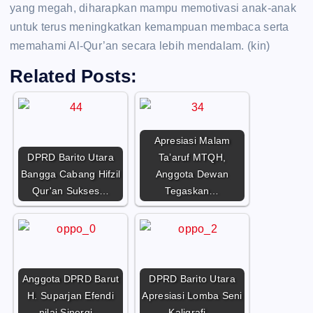
yang megah, diharapkan mampu memotivasi anak-anak
untuk terus meningkatkan kemampuan membaca serta
memahami Al-Qur’an secara lebih mendalam. (kin)
Related Posts:
Apresiasi Malam
DPRD Barito Utara
Ta’aruf MTQH,
Bangga Cabang Hifzil
Anggota Dewan
Qur'an Sukses…
Tegaskan…
Anggota DPRD Barut
DPRD Barito Utara
H. Suparjan Efendi
Apresiasi Lomba Seni
nilai Sinergi…
Kaligrafi…