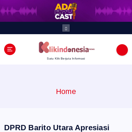
S
k
i
p
t
Satu Klik Berjuta Informasi
o
c
Home
o
n
t
DPRD Barito Utara Apresiasi