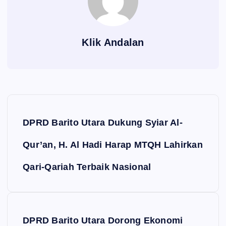
Klik Andalan
Navigasi pos
DPRD Barito Utara Dukung Syiar Al-
Qur’an, H. Al Hadi Harap MTQH Lahirkan
Qari-Qariah Terbaik Nasional
DPRD Barito Utara Dorong Ekonomi