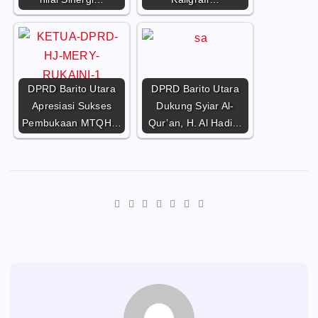
DPRD Barito Utara
DPRD Barito Utara
Apresiasi Sukses
Dukung Syiar Al-
Pembukaan MTQH…
Qur’an, H. Al Hadi…