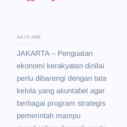
Juli 13, 2026
Ekonomi Kerakyatan Dinilai Perlu Diperkuat hingga Tingkat Desa
JAKARTA – Penguatan
ekonomi kerakyatan dinilai
perlu dibarengi dengan tata
kelola yang akuntabel agar
berbagai program strategis
pemerintah mampu