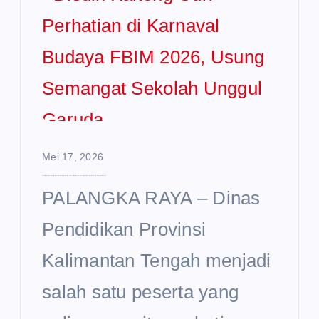
Mei 17, 2026
Disdik Kalteng Curi Perhatian di Karnaval Budaya FBIM 2026, Usung Semangat Sekolah Unggul Garuda
PALANGKA RAYA – Dinas
Pendidikan Provinsi
Kalimantan Tengah menjadi
salah satu peserta yang