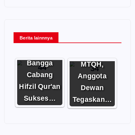
Apresiasi
Berita lainnnya
DPRD Barito
Malam
Utara
Ta’aruf
Bangga
MTQH,
Cabang
Anggota
Hifzil Qur'an
Dewan
Sukses…
Tegaskan…