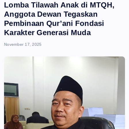
e
Lomba Tilawah Anak di MTQH,
Anggota Dewan Tegaskan
n
Pembinaan Qur’ani Fondasi
t
Karakter Generasi Muda
November 17, 2025