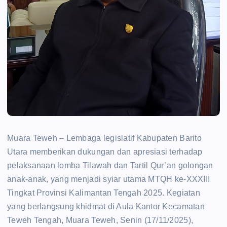
Muara Teweh – Lembaga legislatif Kabupaten Barito
Utara memberikan dukungan dan apresiasi terhadap
pelaksanaan lomba Tilawah dan Tartil Qur’an golongan
anak-anak, yang menjadi syiar utama MTQH ke-XXXIII
Tingkat Provinsi Kalimantan Tengah 2025. Kegiatan
yang berlangsung khidmat di Aula Kantor Kecamatan
Teweh Tengah, Muara Teweh, Senin (17/11/2025),