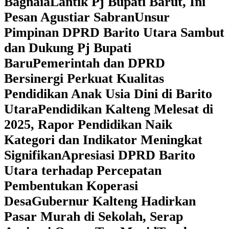
Bagnaia
Lantik Pj Bupati Barut, Ini
Pesan Agustiar Sabran
Unsur
Pimpinan DPRD Barito Utara Sambut
dan Dukung Pj Bupati
Baru
Pemerintah dan DPRD
Bersinergi Perkuat Kualitas
Pendidikan Anak Usia Dini di Barito
Utara
‎Pendidikan Kalteng Melesat di
2025, Rapor Pendidikan Naik
Kategori dan Indikator Meningkat
Signifikan
Apresiasi DPRD Barito
Utara terhadap Percepatan
Pembentukan Koperasi
Desa
‎Gubernur Kalteng Hadirkan
Pasar Murah di Sekolah, Serap