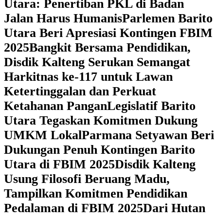
Utara: Penertiban PKL di Badan
Jalan Harus Humanis
Parlemen Barito
Utara Beri Apresiasi Kontingen FBIM
2025
‎Bangkit Bersama Pendidikan,
Disdik Kalteng Serukan Semangat
Harkitnas ke-117 untuk Lawan
Ketertinggalan dan Perkuat
Ketahanan Pangan
Legislatif Barito
Utara Tegaskan Komitmen Dukung
UMKM Lokal
Parmana Setyawan Beri
Dukungan Penuh Kontingen Barito
Utara di FBIM 2025
Disdik Kalteng
Usung Filosofi Beruang Madu,
Tampilkan Komitmen Pendidikan
Pedalaman di FBIM 2025
‎Dari Hutan