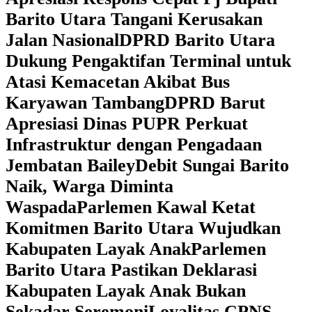
Barito Utara Tangani Kerusakan
Jalan Nasional
DPRD Barito Utara
Dukung Pengaktifan Terminal untuk
Atasi Kemacetan Akibat Bus
Karyawan Tambang
DPRD Barut
Apresiasi Dinas PUPR Perkuat
Infrastruktur dengan Pengadaan
Jembatan Bailey
Debit Sungai Barito
Naik, Warga Diminta
Waspada
Parlemen Kawal Ketat
Komitmen Barito Utara Wujudkan
Kabupaten Layak Anak
Parlemen
Barito Utara Pastikan Deklarasi
Kabupaten Layak Anak Bukan
Sekadar Seremoni
Loyalitas CPNS