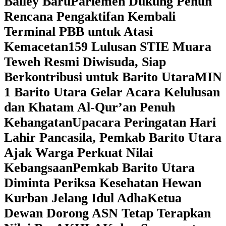
Bailey Baru
Parlemen Dukung Penuh
Rencana Pengaktifan Kembali
Terminal PBB untuk Atasi
Kemacetan
159 Lulusan STIE Muara
Teweh Resmi Diwisuda, Siap
Berkontribusi untuk Barito Utara
MIN
1 Barito Utara Gelar Acara Kelulusan
dan Khatam Al-Qur’an Penuh
Kehangatan
Upacara Peringatan Hari
Lahir Pancasila, Pemkab Barito Utara
Ajak Warga Perkuat Nilai
Kebangsaan
Pemkab Barito Utara
Diminta Periksa Kesehatan Hewan
Kurban Jelang Idul Adha
Ketua
Dewan Dorong ASN Tetap Terapkan