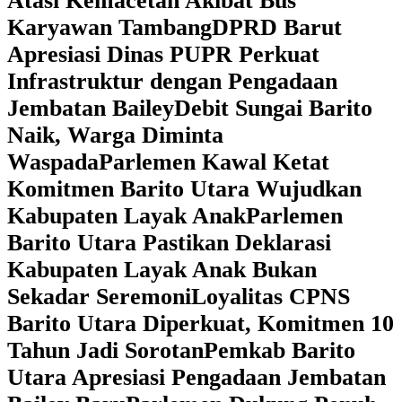
Atasi Kemacetan Akibat Bus
Karyawan Tambang
DPRD Barut
Apresiasi Dinas PUPR Perkuat
Infrastruktur dengan Pengadaan
Jembatan Bailey
Debit Sungai Barito
Naik, Warga Diminta
Waspada
Parlemen Kawal Ketat
Komitmen Barito Utara Wujudkan
Kabupaten Layak Anak
Parlemen
Barito Utara Pastikan Deklarasi
Kabupaten Layak Anak Bukan
Sekadar Seremoni
Loyalitas CPNS
Barito Utara Diperkuat, Komitmen 10
Tahun Jadi Sorotan
Pemkab Barito
Utara Apresiasi Pengadaan Jembatan