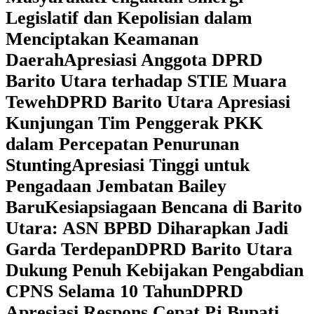
Legislatif dan Kepolisian dalam
Menciptakan Keamanan
Daerah
Apresiasi Anggota DPRD
Barito Utara terhadap STIE Muara
Teweh
DPRD Barito Utara Apresiasi
Kunjungan Tim Penggerak PKK
dalam Percepatan Penurunan
Stunting
Apresiasi Tinggi untuk
Pengadaan Jembatan Bailey
Baru
Kesiapsiagaan Bencana di Barito
Utara: ASN BPBD Diharapkan Jadi
Garda Terdepan
DPRD Barito Utara
Dukung Penuh Kebijakan Pengabdian
CPNS Selama 10 Tahun
DPRD
Apresiasi Respons Cepat Pj Bupati