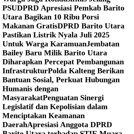
PSU
DPRD Apresiasi Pemkab Barito
Utara Bagikan 10 Ribu Porsi
Makanan Gratis
DPRD Barito Utara
Pastikan Listrik Nyala Juli 2025
Untuk Warga Karamuan
Jembatan
Bailey Baru Milik Barito Utara
Diharapkan Percepat Pembangunan
Infrastruktur
Polda Kalteng Berikan
Bantuan Sosial, Perkuat Hubungan
Humanis dengan
Masyarakat
Penguatan Sinergi
Legislatif dan Kepolisian dalam
Menciptakan Keamanan
Daerah
Apresiasi Anggota DPRD
Barito Utara terhadap STIE Muara