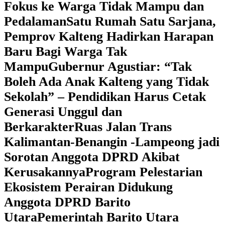
Fokus ke Warga Tidak Mampu dan
Pedalaman
‎Satu Rumah Satu Sarjana,
Pemprov Kalteng Hadirkan Harapan
Baru Bagi Warga Tak
Mampu
‎Gubernur Agustiar: “Tak
Boleh Ada Anak Kalteng yang Tidak
Sekolah” – Pendidikan Harus Cetak
Generasi Unggul dan
Berkarakter
Ruas Jalan Trans
Kalimantan-Benangin -Lampeong jadi
Sorotan Anggota DPRD Akibat
Kerusakannya
Program Pelestarian
Ekosistem Perairan Didukung
Anggota DPRD Barito
Utara
Pemerintah Barito Utara