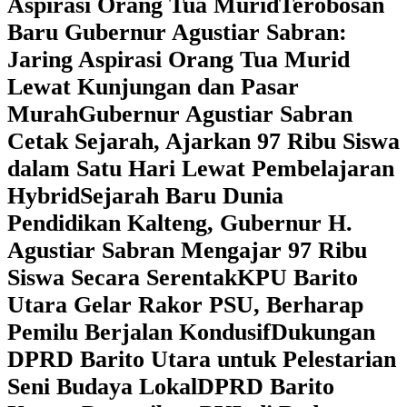
Aspirasi Orang Tua Murid
‎Terobosan
Baru Gubernur Agustiar Sabran:
Jaring Aspirasi Orang Tua Murid
Lewat Kunjungan dan Pasar
Murah
Gubernur Agustiar Sabran
Cetak Sejarah, Ajarkan 97 Ribu Siswa
dalam Satu Hari Lewat Pembelajaran
Hybrid
Sejarah Baru Dunia
Pendidikan Kalteng, Gubernur H.
Agustiar Sabran Mengajar 97 Ribu
Siswa Secara Serentak
KPU Barito
Utara Gelar Rakor PSU, Berharap
Pemilu Berjalan Kondusif
Dukungan
DPRD Barito Utara untuk Pelestarian
Seni Budaya Lokal
DPRD Barito