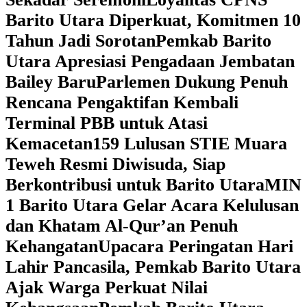
Barito Utara Diperkuat, Komitmen 10
Tahun Jadi Sorotan
Pemkab Barito
Utara Apresiasi Pengadaan Jembatan
Bailey Baru
Parlemen Dukung Penuh
Rencana Pengaktifan Kembali
Terminal PBB untuk Atasi
Kemacetan
159 Lulusan STIE Muara
Teweh Resmi Diwisuda, Siap
Berkontribusi untuk Barito Utara
MIN
1 Barito Utara Gelar Acara Kelulusan
dan Khatam Al-Qur’an Penuh
Kehangatan
Upacara Peringatan Hari
Lahir Pancasila, Pemkab Barito Utara
Ajak Warga Perkuat Nilai