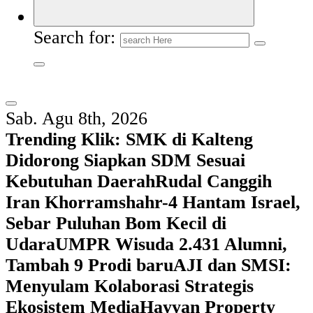
Search for:
Sab. Agu 8th, 2026
Trending Klik:
SMK di Kalteng
Didorong Siapkan SDM Sesuai
Kebutuhan Daerah
Rudal Canggih
Iran Khorramshahr-4 Hantam Israel,
Sebar Puluhan Bom Kecil di
Udara
UMPR Wisuda 2.431 Alumni,
Tambah 9 Prodi baru
AJI dan SMSI:
Menyulam Kolaborasi Strategis
Ekosistem Media
Hayyan Property