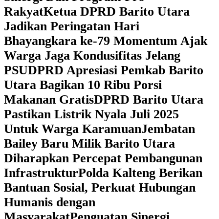
Rakyat
Ketua DPRD Barito Utara
Jadikan Peringatan Hari
Bhayangkara ke-79 Momentum Ajak
Warga Jaga Kondusifitas Jelang
PSU
DPRD Apresiasi Pemkab Barito
Utara Bagikan 10 Ribu Porsi
Makanan Gratis
DPRD Barito Utara
Pastikan Listrik Nyala Juli 2025
Untuk Warga Karamuan
Jembatan
Bailey Baru Milik Barito Utara
Diharapkan Percepat Pembangunan
Infrastruktur
Polda Kalteng Berikan
Bantuan Sosial, Perkuat Hubungan
Humanis dengan
Masyarakat
Penguatan Sinergi