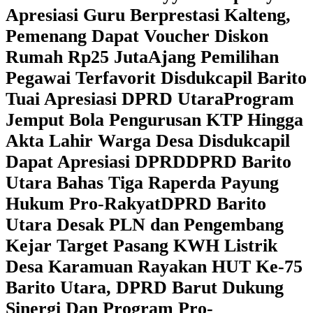
Apresiasi Guru Berprestasi Kalteng,
Pemenang Dapat Voucher Diskon
Rumah Rp25 Juta
Ajang Pemilihan
Pegawai Terfavorit Disdukcapil Barito
Tuai Apresiasi DPRD Utara
Program
Jemput Bola Pengurusan KTP Hingga
Akta Lahir Warga Desa Disdukcapil
Dapat Apresiasi DPRD
DPRD Barito
Utara Bahas Tiga Raperda Payung
Hukum Pro-Rakyat
DPRD Barito
Utara Desak PLN dan Pengembang
Kejar Target Pasang KWH Listrik
Desa Karamuan
Rayakan HUT Ke-75
Barito Utara, DPRD Barut Dukung
Sinergi Dan Program Pro-