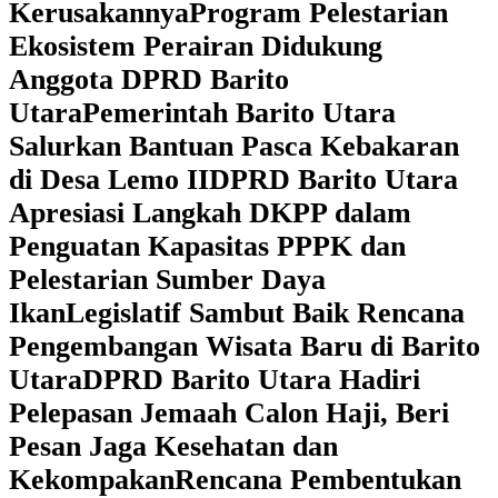
Kerusakannya
Program Pelestarian
Ekosistem Perairan Didukung
Anggota DPRD Barito
Utara
Pemerintah Barito Utara
Salurkan Bantuan Pasca Kebakaran
di Desa Lemo II
DPRD Barito Utara
Apresiasi Langkah DKPP dalam
Penguatan Kapasitas PPPK dan
Pelestarian Sumber Daya
Ikan
Legislatif Sambut Baik Rencana
Pengembangan Wisata Baru di Barito
Utara
DPRD Barito Utara Hadiri
Pelepasan Jemaah Calon Haji, Beri
Pesan Jaga Kesehatan dan
Kekompakan
Rencana Pembentukan