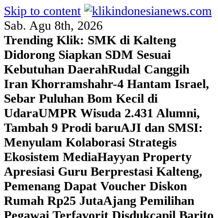
Skip to content
Sab. Agu 8th, 2026
Trending Klik:
SMK di Kalteng
Didorong Siapkan SDM Sesuai
Kebutuhan Daerah
Rudal Canggih
Iran Khorramshahr-4 Hantam Israel,
Sebar Puluhan Bom Kecil di
Udara
UMPR Wisuda 2.431 Alumni,
Tambah 9 Prodi baru
AJI dan SMSI:
Menyulam Kolaborasi Strategis
Ekosistem Media
Hayyan Property
Apresiasi Guru Berprestasi Kalteng,
Pemenang Dapat Voucher Diskon
Rumah Rp25 Juta
Ajang Pemilihan
Pegawai Terfavorit Disdukcapil Barito