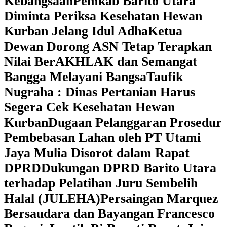
Kebangsaan
Pemkab Barito Utara
Diminta Periksa Kesehatan Hewan
Kurban Jelang Idul Adha
Ketua
Dewan Dorong ASN Tetap Terapkan
Nilai BerAKHLAK dan Semangat
Bangga Melayani Bangsa
Taufik
Nugraha : Dinas Pertanian Harus
Segera Cek Kesehatan Hewan
Kurban
Dugaan Pelanggaran Prosedur
Pembebasan Lahan oleh PT Utami
Jaya Mulia Disorot dalam Rapat
DPRD
Dukungan DPRD Barito Utara
terhadap Pelatihan Juru Sembelih
Halal (JULEHA)
Persaingan Marquez
Bersaudara dan Bayangan Francesco