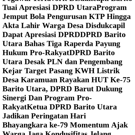
Tuai Apresiasi DPRD Utara
Program
Jemput Bola Pengurusan KTP Hingga
Akta Lahir Warga Desa Disdukcapil
Dapat Apresiasi DPRD
DPRD Barito
Utara Bahas Tiga Raperda Payung
Hukum Pro-Rakyat
DPRD Barito
Utara Desak PLN dan Pengembang
Kejar Target Pasang KWH Listrik
Desa Karamuan
Rayakan HUT Ke-75
Barito Utara, DPRD Barut Dukung
Sinergi Dan Program Pro-
Rakyat
Ketua DPRD Barito Utara
Jadikan Peringatan Hari
Bhayangkara ke-79 Momentum Ajak
Warga Jaga Kondusifitas Jelang