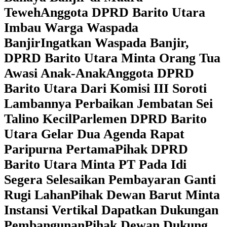
Teweh
Anggota DPRD Barito Utara
Imbau Warga Waspada
Banjir
Ingatkan Waspada Banjir,
DPRD Barito Utara Minta Orang Tua
Awasi Anak-Anak
Anggota DPRD
Barito Utara Dari Komisi III Soroti
Lambannya Perbaikan Jembatan Sei
Talino Kecil
Parlemen DPRD Barito
Utara Gelar Dua Agenda Rapat
Paripurna Pertama
Pihak DPRD
Barito Utara Minta PT Pada Idi
Segera Selesaikan Pembayaran Ganti
Rugi Lahan
Pihak Dewan Barut Minta
Instansi Vertikal Dapatkan Dukungan
Pembangunan
Pihak Dewan Dukung