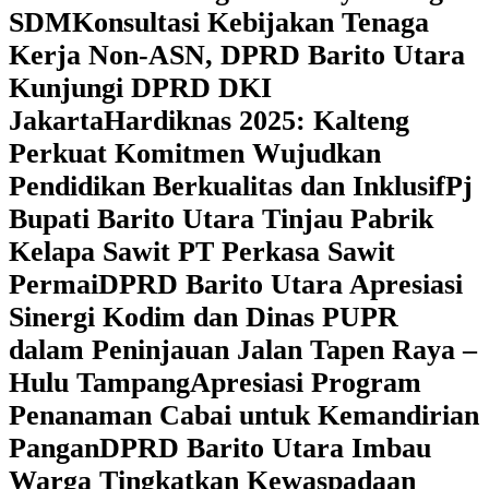
SDM
Konsultasi Kebijakan Tenaga
Kerja Non-ASN, DPRD Barito Utara
Kunjungi DPRD DKI
Jakarta
Hardiknas 2025: Kalteng
Perkuat Komitmen Wujudkan
Pendidikan Berkualitas dan Inklusif
Pj
Bupati Barito Utara Tinjau Pabrik
Kelapa Sawit PT Perkasa Sawit
Permai
DPRD Barito Utara Apresiasi
Sinergi Kodim dan Dinas PUPR
dalam Peninjauan Jalan Tapen Raya –
Hulu Tampang
Apresiasi Program
Penanaman Cabai untuk Kemandirian
Pangan
DPRD Barito Utara Imbau
Warga Tingkatkan Kewaspadaan