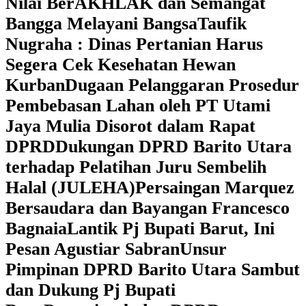
Nilai BerAKHLAK dan Semangat
Bangga Melayani Bangsa
Taufik
Nugraha : Dinas Pertanian Harus
Segera Cek Kesehatan Hewan
Kurban
Dugaan Pelanggaran Prosedur
Pembebasan Lahan oleh PT Utami
Jaya Mulia Disorot dalam Rapat
DPRD
Dukungan DPRD Barito Utara
terhadap Pelatihan Juru Sembelih
Halal (JULEHA)
Persaingan Marquez
Bersaudara dan Bayangan Francesco
Bagnaia
Lantik Pj Bupati Barut, Ini
Pesan Agustiar Sabran
Unsur
Pimpinan DPRD Barito Utara Sambut
dan Dukung Pj Bupati