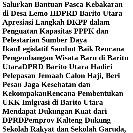
Salurkan Bantuan Pasca Kebakaran
di Desa Lemo II
DPRD Barito Utara
Apresiasi Langkah DKPP dalam
Penguatan Kapasitas PPPK dan
Pelestarian Sumber Daya
Ikan
Legislatif Sambut Baik Rencana
Pengembangan Wisata Baru di Barito
Utara
DPRD Barito Utara Hadiri
Pelepasan Jemaah Calon Haji, Beri
Pesan Jaga Kesehatan dan
Kekompakan
Rencana Pembentukan
UKK Imigrasi di Barito Utara
Mendapat Dukungan Kuat dari
DPRD
‎Pemprov Kalteng Dukung
Sekolah Rakyat dan Sekolah Garuda,