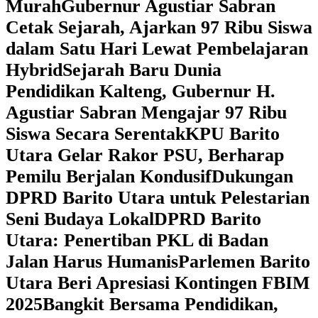
Murah
Gubernur Agustiar Sabran
Cetak Sejarah, Ajarkan 97 Ribu Siswa
dalam Satu Hari Lewat Pembelajaran
Hybrid
Sejarah Baru Dunia
Pendidikan Kalteng, Gubernur H.
Agustiar Sabran Mengajar 97 Ribu
Siswa Secara Serentak
KPU Barito
Utara Gelar Rakor PSU, Berharap
Pemilu Berjalan Kondusif
Dukungan
DPRD Barito Utara untuk Pelestarian
Seni Budaya Lokal
DPRD Barito
Utara: Penertiban PKL di Badan
Jalan Harus Humanis
Parlemen Barito
Utara Beri Apresiasi Kontingen FBIM
2025
‎Bangkit Bersama Pendidikan,