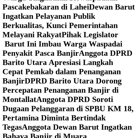
Pascakebakaran di Lahei
Dewan Barut
Ingatkan Pelayanan Publik
Berkualitas, Kunci Pemerintahan
Melayani Rakyat
Pihak Legislator
Barut Ini Imbau Warga Waspadai
Penyakit Pasca Banjir
Anggota DPRD
Barito Utara Apresiasi Langkah
Cepat Pemkab dalam Penanganan
Banjir
DPRD Barito Utara Dorong
Percepatan Penanganan Banjir di
Montallat
Anggota DPRD Soroti
Dugaan Pelanggaran di SPBU KM 18,
Pertamina Diminta Bertindak
Tegas
Anggota Dewan Barut Ingatkan
Bahaya Banjir di Muara