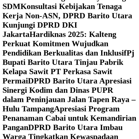
SDM
Konsultasi Kebijakan Tenaga
Kerja Non-ASN, DPRD Barito Utara
Kunjungi DPRD DKI
Jakarta
Hardiknas 2025: Kalteng
Perkuat Komitmen Wujudkan
Pendidikan Berkualitas dan Inklusif
Pj
Bupati Barito Utara Tinjau Pabrik
Kelapa Sawit PT Perkasa Sawit
Permai
DPRD Barito Utara Apresiasi
Sinergi Kodim dan Dinas PUPR
dalam Peninjauan Jalan Tapen Raya –
Hulu Tampang
Apresiasi Program
Penanaman Cabai untuk Kemandirian
Pangan
DPRD Barito Utara Imbau
Warga Tingkatkan Kewaspadaan