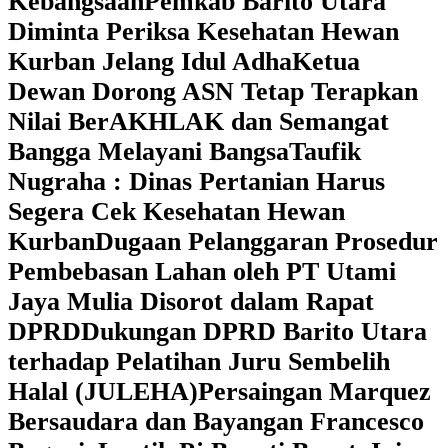
Kebangsaan
Pemkab Barito Utara
Diminta Periksa Kesehatan Hewan
Kurban Jelang Idul Adha
Ketua
Dewan Dorong ASN Tetap Terapkan
Nilai BerAKHLAK dan Semangat
Bangga Melayani Bangsa
Taufik
Nugraha : Dinas Pertanian Harus
Segera Cek Kesehatan Hewan
Kurban
Dugaan Pelanggaran Prosedur
Pembebasan Lahan oleh PT Utami
Jaya Mulia Disorot dalam Rapat
DPRD
Dukungan DPRD Barito Utara
terhadap Pelatihan Juru Sembelih
Halal (JULEHA)
Persaingan Marquez
Bersaudara dan Bayangan Francesco