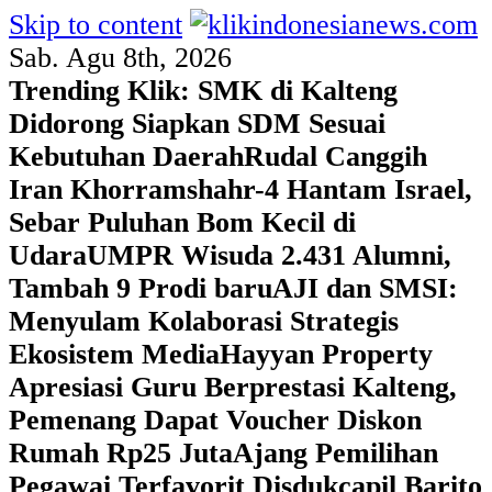
Skip to content
Sab. Agu 8th, 2026
Trending Klik:
SMK di Kalteng
Didorong Siapkan SDM Sesuai
Kebutuhan Daerah
Rudal Canggih
Iran Khorramshahr-4 Hantam Israel,
Sebar Puluhan Bom Kecil di
Udara
UMPR Wisuda 2.431 Alumni,
Tambah 9 Prodi baru
AJI dan SMSI:
Menyulam Kolaborasi Strategis
Ekosistem Media
Hayyan Property
Apresiasi Guru Berprestasi Kalteng,
Pemenang Dapat Voucher Diskon
Rumah Rp25 Juta
Ajang Pemilihan
Pegawai Terfavorit Disdukcapil Barito