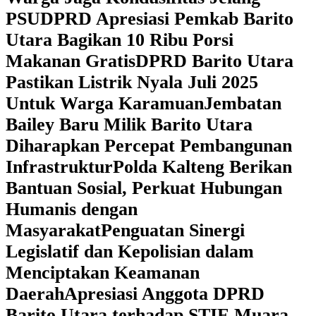
PSU
DPRD Apresiasi Pemkab Barito
Utara Bagikan 10 Ribu Porsi
Makanan Gratis
DPRD Barito Utara
Pastikan Listrik Nyala Juli 2025
Untuk Warga Karamuan
Jembatan
Bailey Baru Milik Barito Utara
Diharapkan Percepat Pembangunan
Infrastruktur
Polda Kalteng Berikan
Bantuan Sosial, Perkuat Hubungan
Humanis dengan
Masyarakat
Penguatan Sinergi
Legislatif dan Kepolisian dalam
Menciptakan Keamanan
Daerah
Apresiasi Anggota DPRD
Barito Utara terhadap STIE Muara