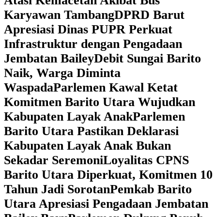
Atasi Kemacetan Akibat Bus
Karyawan Tambang
DPRD Barut
Apresiasi Dinas PUPR Perkuat
Infrastruktur dengan Pengadaan
Jembatan Bailey
Debit Sungai Barito
Naik, Warga Diminta
Waspada
Parlemen Kawal Ketat
Komitmen Barito Utara Wujudkan
Kabupaten Layak Anak
Parlemen
Barito Utara Pastikan Deklarasi
Kabupaten Layak Anak Bukan
Sekadar Seremoni
Loyalitas CPNS
Barito Utara Diperkuat, Komitmen 10
Tahun Jadi Sorotan
Pemkab Barito
Utara Apresiasi Pengadaan Jembatan