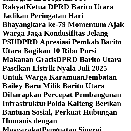
Rakyat
Ketua DPRD Barito Utara
Jadikan Peringatan Hari
Bhayangkara ke-79 Momentum Ajak
Warga Jaga Kondusifitas Jelang
PSU
DPRD Apresiasi Pemkab Barito
Utara Bagikan 10 Ribu Porsi
Makanan Gratis
DPRD Barito Utara
Pastikan Listrik Nyala Juli 2025
Untuk Warga Karamuan
Jembatan
Bailey Baru Milik Barito Utara
Diharapkan Percepat Pembangunan
Infrastruktur
Polda Kalteng Berikan
Bantuan Sosial, Perkuat Hubungan
Humanis dengan
Masyarakat
Penguatan Sinergi