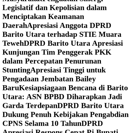
Legislatif dan Kepolisian dalam
Menciptakan Keamanan
Daerah
Apresiasi Anggota DPRD
Barito Utara terhadap STIE Muara
Teweh
DPRD Barito Utara Apresiasi
Kunjungan Tim Penggerak PKK
dalam Percepatan Penurunan
Stunting
Apresiasi Tinggi untuk
Pengadaan Jembatan Bailey
Baru
Kesiapsiagaan Bencana di Barito
Utara: ASN BPBD Diharapkan Jadi
Garda Terdepan
DPRD Barito Utara
Dukung Penuh Kebijakan Pengabdian
CPNS Selama 10 Tahun
DPRD
Apresiasi Respons Cepat Pj Bupati