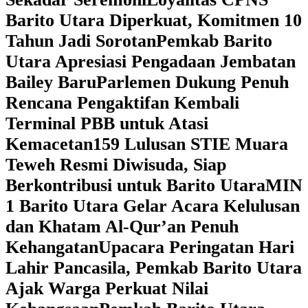
Barito Utara Diperkuat, Komitmen 10
Tahun Jadi Sorotan
Pemkab Barito
Utara Apresiasi Pengadaan Jembatan
Bailey Baru
Parlemen Dukung Penuh
Rencana Pengaktifan Kembali
Terminal PBB untuk Atasi
Kemacetan
159 Lulusan STIE Muara
Teweh Resmi Diwisuda, Siap
Berkontribusi untuk Barito Utara
MIN
1 Barito Utara Gelar Acara Kelulusan
dan Khatam Al-Qur’an Penuh
Kehangatan
Upacara Peringatan Hari
Lahir Pancasila, Pemkab Barito Utara
Ajak Warga Perkuat Nilai