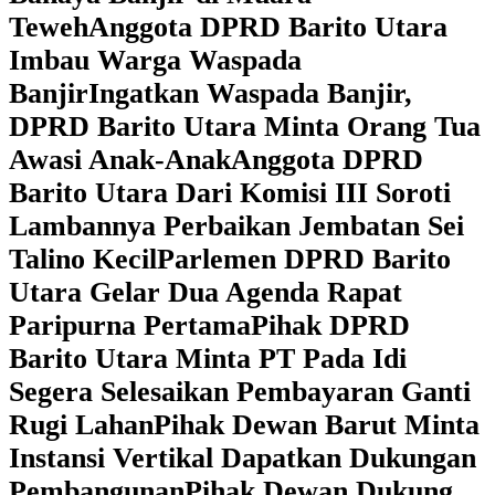
Teweh
Anggota DPRD Barito Utara
Imbau Warga Waspada
Banjir
Ingatkan Waspada Banjir,
DPRD Barito Utara Minta Orang Tua
Awasi Anak-Anak
Anggota DPRD
Barito Utara Dari Komisi III Soroti
Lambannya Perbaikan Jembatan Sei
Talino Kecil
Parlemen DPRD Barito
Utara Gelar Dua Agenda Rapat
Paripurna Pertama
Pihak DPRD
Barito Utara Minta PT Pada Idi
Segera Selesaikan Pembayaran Ganti
Rugi Lahan
Pihak Dewan Barut Minta
Instansi Vertikal Dapatkan Dukungan
Pembangunan
Pihak Dewan Dukung