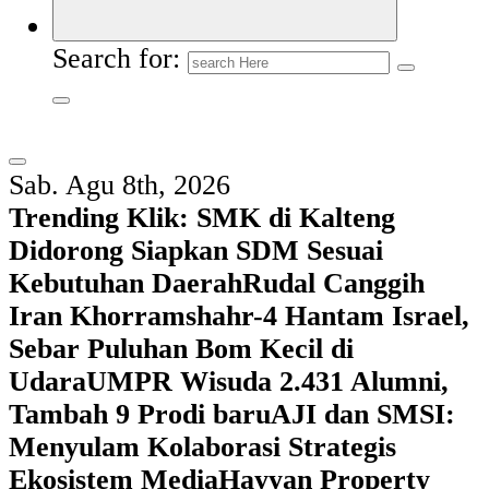
Search for:
Sab. Agu 8th, 2026
Trending Klik:
SMK di Kalteng
Didorong Siapkan SDM Sesuai
Kebutuhan Daerah
Rudal Canggih
Iran Khorramshahr-4 Hantam Israel,
Sebar Puluhan Bom Kecil di
Udara
UMPR Wisuda 2.431 Alumni,
Tambah 9 Prodi baru
AJI dan SMSI:
Menyulam Kolaborasi Strategis
Ekosistem Media
Hayyan Property