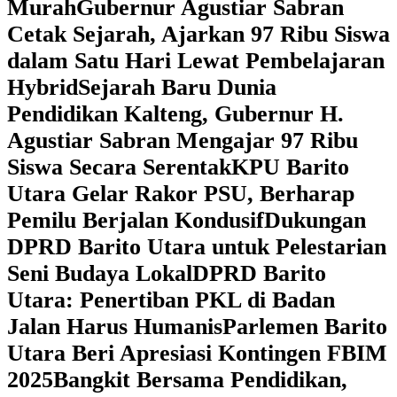
Murah
Gubernur Agustiar Sabran
Cetak Sejarah, Ajarkan 97 Ribu Siswa
dalam Satu Hari Lewat Pembelajaran
Hybrid
Sejarah Baru Dunia
Pendidikan Kalteng, Gubernur H.
Agustiar Sabran Mengajar 97 Ribu
Siswa Secara Serentak
KPU Barito
Utara Gelar Rakor PSU, Berharap
Pemilu Berjalan Kondusif
Dukungan
DPRD Barito Utara untuk Pelestarian
Seni Budaya Lokal
DPRD Barito
Utara: Penertiban PKL di Badan
Jalan Harus Humanis
Parlemen Barito
Utara Beri Apresiasi Kontingen FBIM
2025
‎Bangkit Bersama Pendidikan,