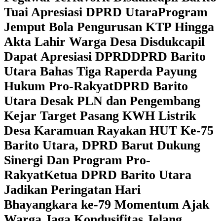
Tuai Apresiasi DPRD Utara
Program
Jemput Bola Pengurusan KTP Hingga
Akta Lahir Warga Desa Disdukcapil
Dapat Apresiasi DPRD
DPRD Barito
Utara Bahas Tiga Raperda Payung
Hukum Pro-Rakyat
DPRD Barito
Utara Desak PLN dan Pengembang
Kejar Target Pasang KWH Listrik
Desa Karamuan
Rayakan HUT Ke-75
Barito Utara, DPRD Barut Dukung
Sinergi Dan Program Pro-
Rakyat
Ketua DPRD Barito Utara
Jadikan Peringatan Hari
Bhayangkara ke-79 Momentum Ajak
Warga Jaga Kondusifitas Jelang