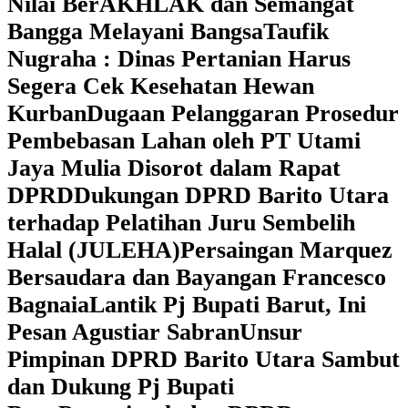
Nilai BerAKHLAK dan Semangat
Bangga Melayani Bangsa
Taufik
Nugraha : Dinas Pertanian Harus
Segera Cek Kesehatan Hewan
Kurban
Dugaan Pelanggaran Prosedur
Pembebasan Lahan oleh PT Utami
Jaya Mulia Disorot dalam Rapat
DPRD
Dukungan DPRD Barito Utara
terhadap Pelatihan Juru Sembelih
Halal (JULEHA)
Persaingan Marquez
Bersaudara dan Bayangan Francesco
Bagnaia
Lantik Pj Bupati Barut, Ini
Pesan Agustiar Sabran
Unsur
Pimpinan DPRD Barito Utara Sambut
dan Dukung Pj Bupati