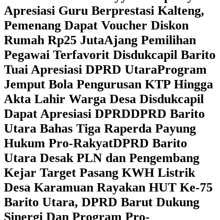
Apresiasi Guru Berprestasi Kalteng,
Pemenang Dapat Voucher Diskon
Rumah Rp25 Juta
Ajang Pemilihan
Pegawai Terfavorit Disdukcapil Barito
Tuai Apresiasi DPRD Utara
Program
Jemput Bola Pengurusan KTP Hingga
Akta Lahir Warga Desa Disdukcapil
Dapat Apresiasi DPRD
DPRD Barito
Utara Bahas Tiga Raperda Payung
Hukum Pro-Rakyat
DPRD Barito
Utara Desak PLN dan Pengembang
Kejar Target Pasang KWH Listrik
Desa Karamuan
Rayakan HUT Ke-75
Barito Utara, DPRD Barut Dukung
Sinergi Dan Program Pro-