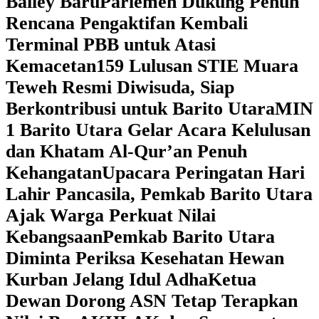
Bailey Baru
Parlemen Dukung Penuh
Rencana Pengaktifan Kembali
Terminal PBB untuk Atasi
Kemacetan
159 Lulusan STIE Muara
Teweh Resmi Diwisuda, Siap
Berkontribusi untuk Barito Utara
MIN
1 Barito Utara Gelar Acara Kelulusan
dan Khatam Al-Qur’an Penuh
Kehangatan
Upacara Peringatan Hari
Lahir Pancasila, Pemkab Barito Utara
Ajak Warga Perkuat Nilai
Kebangsaan
Pemkab Barito Utara
Diminta Periksa Kesehatan Hewan
Kurban Jelang Idul Adha
Ketua
Dewan Dorong ASN Tetap Terapkan