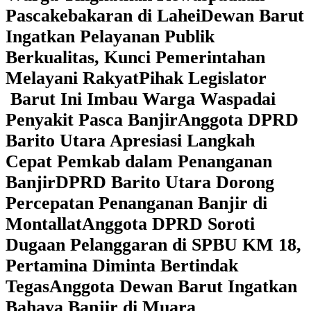
Pascakebakaran di Lahei
Dewan Barut
Ingatkan Pelayanan Publik
Berkualitas, Kunci Pemerintahan
Melayani Rakyat
Pihak Legislator
Barut Ini Imbau Warga Waspadai
Penyakit Pasca Banjir
Anggota DPRD
Barito Utara Apresiasi Langkah
Cepat Pemkab dalam Penanganan
Banjir
DPRD Barito Utara Dorong
Percepatan Penanganan Banjir di
Montallat
Anggota DPRD Soroti
Dugaan Pelanggaran di SPBU KM 18,
Pertamina Diminta Bertindak
Tegas
Anggota Dewan Barut Ingatkan
Bahaya Banjir di Muara