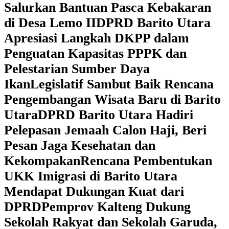
Salurkan Bantuan Pasca Kebakaran
di Desa Lemo II
DPRD Barito Utara
Apresiasi Langkah DKPP dalam
Penguatan Kapasitas PPPK dan
Pelestarian Sumber Daya
Ikan
Legislatif Sambut Baik Rencana
Pengembangan Wisata Baru di Barito
Utara
DPRD Barito Utara Hadiri
Pelepasan Jemaah Calon Haji, Beri
Pesan Jaga Kesehatan dan
Kekompakan
Rencana Pembentukan
UKK Imigrasi di Barito Utara
Mendapat Dukungan Kuat dari
DPRD
‎Pemprov Kalteng Dukung
Sekolah Rakyat dan Sekolah Garuda,