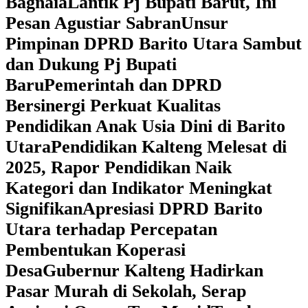
Bagnaia
Lantik Pj Bupati Barut, Ini
Pesan Agustiar Sabran
Unsur
Pimpinan DPRD Barito Utara Sambut
dan Dukung Pj Bupati
Baru
Pemerintah dan DPRD
Bersinergi Perkuat Kualitas
Pendidikan Anak Usia Dini di Barito
Utara
‎Pendidikan Kalteng Melesat di
2025, Rapor Pendidikan Naik
Kategori dan Indikator Meningkat
Signifikan
Apresiasi DPRD Barito
Utara terhadap Percepatan
Pembentukan Koperasi
Desa
‎Gubernur Kalteng Hadirkan
Pasar Murah di Sekolah, Serap