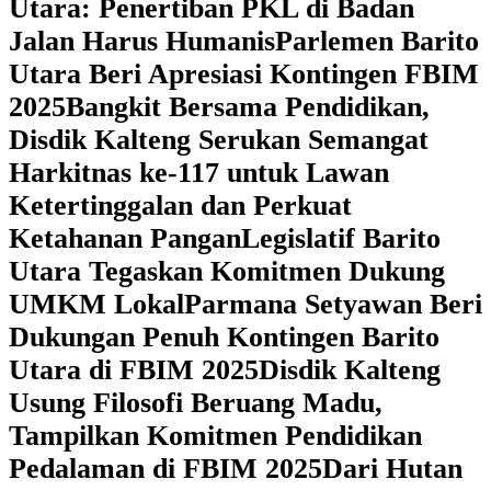
Utara: Penertiban PKL di Badan
Jalan Harus Humanis
Parlemen Barito
Utara Beri Apresiasi Kontingen FBIM
2025
‎Bangkit Bersama Pendidikan,
Disdik Kalteng Serukan Semangat
Harkitnas ke-117 untuk Lawan
Ketertinggalan dan Perkuat
Ketahanan Pangan
Legislatif Barito
Utara Tegaskan Komitmen Dukung
UMKM Lokal
Parmana Setyawan Beri
Dukungan Penuh Kontingen Barito
Utara di FBIM 2025
Disdik Kalteng
Usung Filosofi Beruang Madu,
Tampilkan Komitmen Pendidikan
Pedalaman di FBIM 2025
‎Dari Hutan