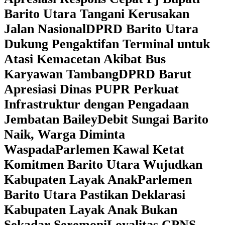
Barito Utara Tangani Kerusakan
Jalan Nasional
DPRD Barito Utara
Dukung Pengaktifan Terminal untuk
Atasi Kemacetan Akibat Bus
Karyawan Tambang
DPRD Barut
Apresiasi Dinas PUPR Perkuat
Infrastruktur dengan Pengadaan
Jembatan Bailey
Debit Sungai Barito
Naik, Warga Diminta
Waspada
Parlemen Kawal Ketat
Komitmen Barito Utara Wujudkan
Kabupaten Layak Anak
Parlemen
Barito Utara Pastikan Deklarasi
Kabupaten Layak Anak Bukan
Sekadar Seremoni
Loyalitas CPNS