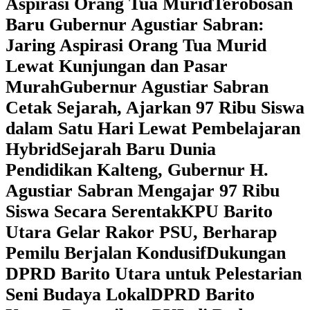
Aspirasi Orang Tua Murid
‎Terobosan
Baru Gubernur Agustiar Sabran:
Jaring Aspirasi Orang Tua Murid
Lewat Kunjungan dan Pasar
Murah
Gubernur Agustiar Sabran
Cetak Sejarah, Ajarkan 97 Ribu Siswa
dalam Satu Hari Lewat Pembelajaran
Hybrid
Sejarah Baru Dunia
Pendidikan Kalteng, Gubernur H.
Agustiar Sabran Mengajar 97 Ribu
Siswa Secara Serentak
KPU Barito
Utara Gelar Rakor PSU, Berharap
Pemilu Berjalan Kondusif
Dukungan
DPRD Barito Utara untuk Pelestarian
Seni Budaya Lokal
DPRD Barito