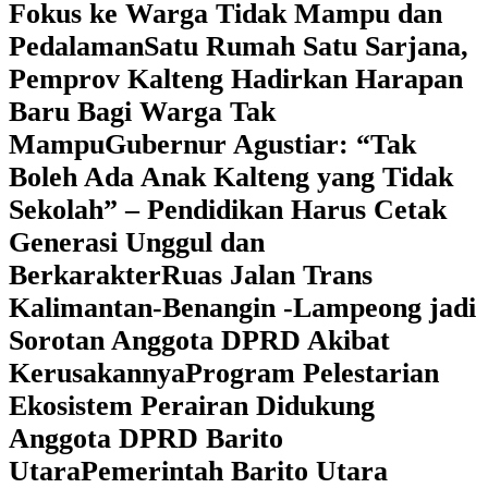
Fokus ke Warga Tidak Mampu dan
Pedalaman
‎Satu Rumah Satu Sarjana,
Pemprov Kalteng Hadirkan Harapan
Baru Bagi Warga Tak
Mampu
‎Gubernur Agustiar: “Tak
Boleh Ada Anak Kalteng yang Tidak
Sekolah” – Pendidikan Harus Cetak
Generasi Unggul dan
Berkarakter
Ruas Jalan Trans
Kalimantan-Benangin -Lampeong jadi
Sorotan Anggota DPRD Akibat
Kerusakannya
Program Pelestarian
Ekosistem Perairan Didukung
Anggota DPRD Barito
Utara
Pemerintah Barito Utara