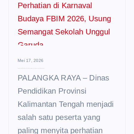
Mei 17, 2026
Disdik Kalteng Curi Perhatian di Karnaval Budaya FBIM 2026, Usung Semangat Sekolah Unggul Garuda
PALANGKA RAYA – Dinas
Pendidikan Provinsi
Kalimantan Tengah menjadi
salah satu peserta yang
paling menyita perhatian