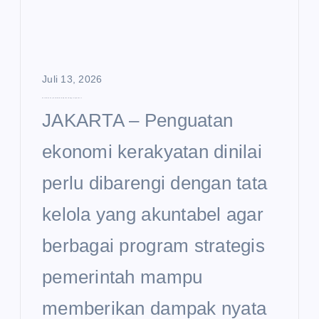
Juli 13, 2026
Ekonomi Kerakyatan Dinilai Perlu Diperkuat hingga Tingkat Desa
JAKARTA – Penguatan
ekonomi kerakyatan dinilai
perlu dibarengi dengan tata
kelola yang akuntabel agar
berbagai program strategis
pemerintah mampu
memberikan dampak nyata