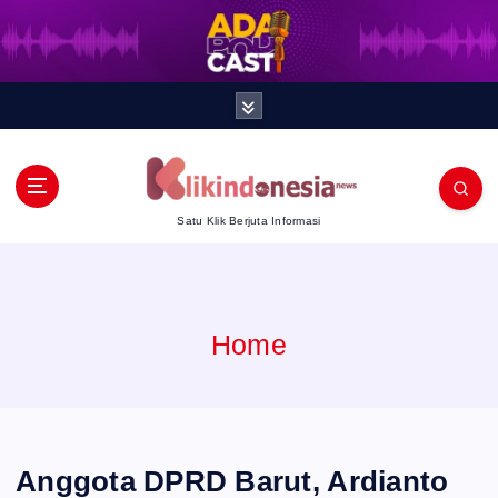
S
k
i
p
t
Satu Klik Berjuta Informasi
o
c
Home
o
n
t
Anggota DPRD Barut, Ardianto