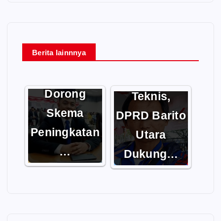
Berita lainnnya
DPRD Barito
Dorong
Utara
Kompetensi
Dorong
Teknis,
Skema
DPRD Barito
Peningkatan
Utara
…
Dukung…