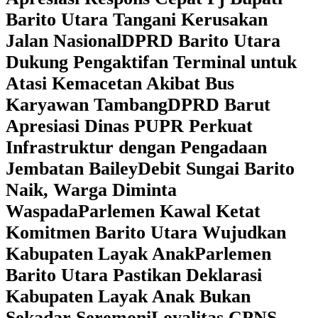
Barito Utara Tangani Kerusakan
Jalan Nasional
DPRD Barito Utara
Dukung Pengaktifan Terminal untuk
Atasi Kemacetan Akibat Bus
Karyawan Tambang
DPRD Barut
Apresiasi Dinas PUPR Perkuat
Infrastruktur dengan Pengadaan
Jembatan Bailey
Debit Sungai Barito
Naik, Warga Diminta
Waspada
Parlemen Kawal Ketat
Komitmen Barito Utara Wujudkan
Kabupaten Layak Anak
Parlemen
Barito Utara Pastikan Deklarasi
Kabupaten Layak Anak Bukan
Sekadar Seremoni
Loyalitas CPNS