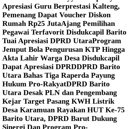
Apresiasi Guru Berprestasi Kalteng,
Pemenang Dapat Voucher Diskon
Rumah Rp25 Juta
Ajang Pemilihan
Pegawai Terfavorit Disdukcapil Barito
Tuai Apresiasi DPRD Utara
Program
Jemput Bola Pengurusan KTP Hingga
Akta Lahir Warga Desa Disdukcapil
Dapat Apresiasi DPRD
DPRD Barito
Utara Bahas Tiga Raperda Payung
Hukum Pro-Rakyat
DPRD Barito
Utara Desak PLN dan Pengembang
Kejar Target Pasang KWH Listrik
Desa Karamuan
Rayakan HUT Ke-75
Barito Utara, DPRD Barut Dukung
Sinergi Dan Program Pro-