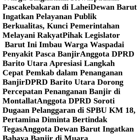
Pascakebakaran di Lahei
Dewan Barut
Ingatkan Pelayanan Publik
Berkualitas, Kunci Pemerintahan
Melayani Rakyat
Pihak Legislator
Barut Ini Imbau Warga Waspadai
Penyakit Pasca Banjir
Anggota DPRD
Barito Utara Apresiasi Langkah
Cepat Pemkab dalam Penanganan
Banjir
DPRD Barito Utara Dorong
Percepatan Penanganan Banjir di
Montallat
Anggota DPRD Soroti
Dugaan Pelanggaran di SPBU KM 18,
Pertamina Diminta Bertindak
Tegas
Anggota Dewan Barut Ingatkan
Bahaya Banjir di Muara