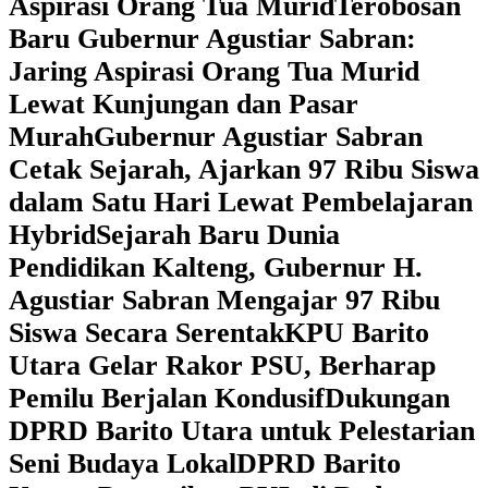
Aspirasi Orang Tua Murid
‎Terobosan
Baru Gubernur Agustiar Sabran:
Jaring Aspirasi Orang Tua Murid
Lewat Kunjungan dan Pasar
Murah
Gubernur Agustiar Sabran
Cetak Sejarah, Ajarkan 97 Ribu Siswa
dalam Satu Hari Lewat Pembelajaran
Hybrid
Sejarah Baru Dunia
Pendidikan Kalteng, Gubernur H.
Agustiar Sabran Mengajar 97 Ribu
Siswa Secara Serentak
KPU Barito
Utara Gelar Rakor PSU, Berharap
Pemilu Berjalan Kondusif
Dukungan
DPRD Barito Utara untuk Pelestarian
Seni Budaya Lokal
DPRD Barito