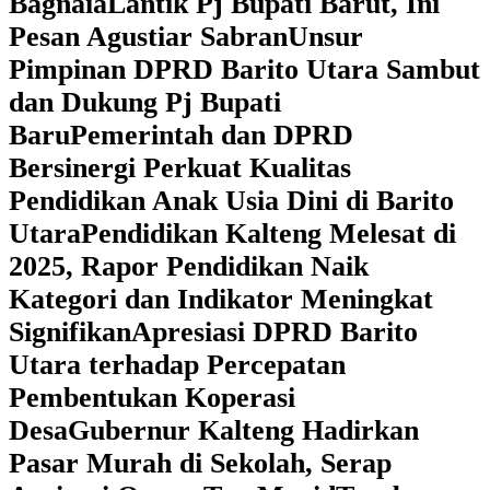
Bagnaia
Lantik Pj Bupati Barut, Ini
Pesan Agustiar Sabran
Unsur
Pimpinan DPRD Barito Utara Sambut
dan Dukung Pj Bupati
Baru
Pemerintah dan DPRD
Bersinergi Perkuat Kualitas
Pendidikan Anak Usia Dini di Barito
Utara
‎Pendidikan Kalteng Melesat di
2025, Rapor Pendidikan Naik
Kategori dan Indikator Meningkat
Signifikan
Apresiasi DPRD Barito
Utara terhadap Percepatan
Pembentukan Koperasi
Desa
‎Gubernur Kalteng Hadirkan
Pasar Murah di Sekolah, Serap