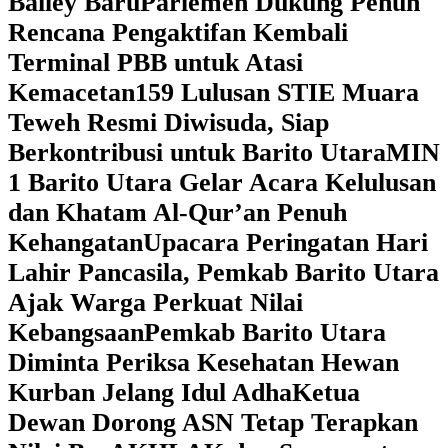
Bailey Baru
Parlemen Dukung Penuh
Rencana Pengaktifan Kembali
Terminal PBB untuk Atasi
Kemacetan
159 Lulusan STIE Muara
Teweh Resmi Diwisuda, Siap
Berkontribusi untuk Barito Utara
MIN
1 Barito Utara Gelar Acara Kelulusan
dan Khatam Al-Qur’an Penuh
Kehangatan
Upacara Peringatan Hari
Lahir Pancasila, Pemkab Barito Utara
Ajak Warga Perkuat Nilai
Kebangsaan
Pemkab Barito Utara
Diminta Periksa Kesehatan Hewan
Kurban Jelang Idul Adha
Ketua
Dewan Dorong ASN Tetap Terapkan