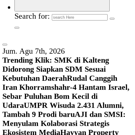
Search for:
Jum. Agu 7th, 2026
Trending Klik:
SMK di Kalteng
Didorong Siapkan SDM Sesuai
Kebutuhan Daerah
Rudal Canggih
Iran Khorramshahr-4 Hantam Israel,
Sebar Puluhan Bom Kecil di
Udara
UMPR Wisuda 2.431 Alumni,
Tambah 9 Prodi baru
AJI dan SMSI:
Menyulam Kolaborasi Strategis
Ekosistem Media
Hayyan Property