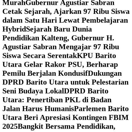
Murah
Gubernur Agustiar Sabran
Cetak Sejarah, Ajarkan 97 Ribu Siswa
dalam Satu Hari Lewat Pembelajaran
Hybrid
Sejarah Baru Dunia
Pendidikan Kalteng, Gubernur H.
Agustiar Sabran Mengajar 97 Ribu
Siswa Secara Serentak
KPU Barito
Utara Gelar Rakor PSU, Berharap
Pemilu Berjalan Kondusif
Dukungan
DPRD Barito Utara untuk Pelestarian
Seni Budaya Lokal
DPRD Barito
Utara: Penertiban PKL di Badan
Jalan Harus Humanis
Parlemen Barito
Utara Beri Apresiasi Kontingen FBIM
2025
‎Bangkit Bersama Pendidikan,