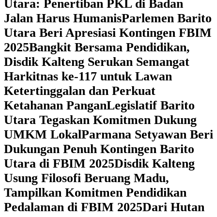
Utara: Penertiban PKL di Badan
Jalan Harus Humanis
Parlemen Barito
Utara Beri Apresiasi Kontingen FBIM
2025
‎Bangkit Bersama Pendidikan,
Disdik Kalteng Serukan Semangat
Harkitnas ke-117 untuk Lawan
Ketertinggalan dan Perkuat
Ketahanan Pangan
Legislatif Barito
Utara Tegaskan Komitmen Dukung
UMKM Lokal
Parmana Setyawan Beri
Dukungan Penuh Kontingen Barito
Utara di FBIM 2025
Disdik Kalteng
Usung Filosofi Beruang Madu,
Tampilkan Komitmen Pendidikan
Pedalaman di FBIM 2025
‎Dari Hutan