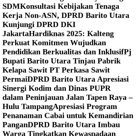
SDM
Konsultasi Kebijakan Tenaga
Kerja Non-ASN, DPRD Barito Utara
Kunjungi DPRD DKI
Jakarta
Hardiknas 2025: Kalteng
Perkuat Komitmen Wujudkan
Pendidikan Berkualitas dan Inklusif
Pj
Bupati Barito Utara Tinjau Pabrik
Kelapa Sawit PT Perkasa Sawit
Permai
DPRD Barito Utara Apresiasi
Sinergi Kodim dan Dinas PUPR
dalam Peninjauan Jalan Tapen Raya –
Hulu Tampang
Apresiasi Program
Penanaman Cabai untuk Kemandirian
Pangan
DPRD Barito Utara Imbau
Warga Tingkatkan Kewaspadaan