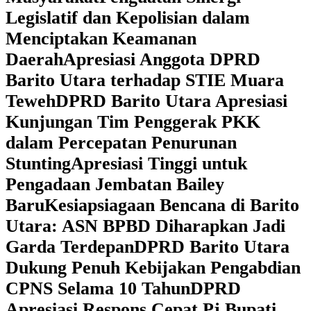
Legislatif dan Kepolisian dalam
Menciptakan Keamanan
Daerah
Apresiasi Anggota DPRD
Barito Utara terhadap STIE Muara
Teweh
DPRD Barito Utara Apresiasi
Kunjungan Tim Penggerak PKK
dalam Percepatan Penurunan
Stunting
Apresiasi Tinggi untuk
Pengadaan Jembatan Bailey
Baru
Kesiapsiagaan Bencana di Barito
Utara: ASN BPBD Diharapkan Jadi
Garda Terdepan
DPRD Barito Utara
Dukung Penuh Kebijakan Pengabdian
CPNS Selama 10 Tahun
DPRD
Apresiasi Respons Cepat Pj Bupati