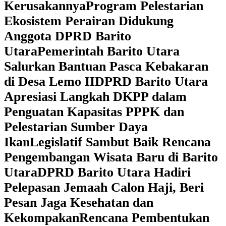
Kerusakannya
Program Pelestarian
Ekosistem Perairan Didukung
Anggota DPRD Barito
Utara
Pemerintah Barito Utara
Salurkan Bantuan Pasca Kebakaran
di Desa Lemo II
DPRD Barito Utara
Apresiasi Langkah DKPP dalam
Penguatan Kapasitas PPPK dan
Pelestarian Sumber Daya
Ikan
Legislatif Sambut Baik Rencana
Pengembangan Wisata Baru di Barito
Utara
DPRD Barito Utara Hadiri
Pelepasan Jemaah Calon Haji, Beri
Pesan Jaga Kesehatan dan
Kekompakan
Rencana Pembentukan