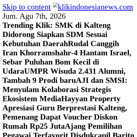
Skip to content
Jum. Agu 7th, 2026
Trending Klik:
SMK di Kalteng
Didorong Siapkan SDM Sesuai
Kebutuhan Daerah
Rudal Canggih
Iran Khorramshahr-4 Hantam Israel,
Sebar Puluhan Bom Kecil di
Udara
UMPR Wisuda 2.431 Alumni,
Tambah 9 Prodi baru
AJI dan SMSI:
Menyulam Kolaborasi Strategis
Ekosistem Media
Hayyan Property
Apresiasi Guru Berprestasi Kalteng,
Pemenang Dapat Voucher Diskon
Rumah Rp25 Juta
Ajang Pemilihan
Pegawai Terfavorit Disdukcapil Barito