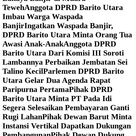
Teweh
Anggota DPRD Barito Utara
Imbau Warga Waspada
Banjir
Ingatkan Waspada Banjir,
DPRD Barito Utara Minta Orang Tua
Awasi Anak-Anak
Anggota DPRD
Barito Utara Dari Komisi III Soroti
Lambannya Perbaikan Jembatan Sei
Talino Kecil
Parlemen DPRD Barito
Utara Gelar Dua Agenda Rapat
Paripurna Pertama
Pihak DPRD
Barito Utara Minta PT Pada Idi
Segera Selesaikan Pembayaran Ganti
Rugi Lahan
Pihak Dewan Barut Minta
Instansi Vertikal Dapatkan Dukungan
Pembangunan
Pihak Dewan Dukung