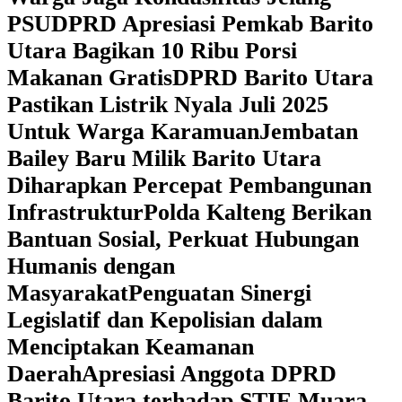
PSU
DPRD Apresiasi Pemkab Barito
Utara Bagikan 10 Ribu Porsi
Makanan Gratis
DPRD Barito Utara
Pastikan Listrik Nyala Juli 2025
Untuk Warga Karamuan
Jembatan
Bailey Baru Milik Barito Utara
Diharapkan Percepat Pembangunan
Infrastruktur
Polda Kalteng Berikan
Bantuan Sosial, Perkuat Hubungan
Humanis dengan
Masyarakat
Penguatan Sinergi
Legislatif dan Kepolisian dalam
Menciptakan Keamanan
Daerah
Apresiasi Anggota DPRD
Barito Utara terhadap STIE Muara