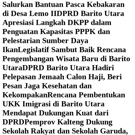
Salurkan Bantuan Pasca Kebakaran
di Desa Lemo II
DPRD Barito Utara
Apresiasi Langkah DKPP dalam
Penguatan Kapasitas PPPK dan
Pelestarian Sumber Daya
Ikan
Legislatif Sambut Baik Rencana
Pengembangan Wisata Baru di Barito
Utara
DPRD Barito Utara Hadiri
Pelepasan Jemaah Calon Haji, Beri
Pesan Jaga Kesehatan dan
Kekompakan
Rencana Pembentukan
UKK Imigrasi di Barito Utara
Mendapat Dukungan Kuat dari
DPRD
‎Pemprov Kalteng Dukung
Sekolah Rakyat dan Sekolah Garuda,