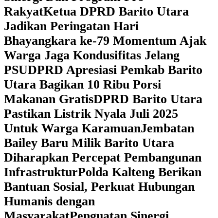
Rakyat
Ketua DPRD Barito Utara
Jadikan Peringatan Hari
Bhayangkara ke-79 Momentum Ajak
Warga Jaga Kondusifitas Jelang
PSU
DPRD Apresiasi Pemkab Barito
Utara Bagikan 10 Ribu Porsi
Makanan Gratis
DPRD Barito Utara
Pastikan Listrik Nyala Juli 2025
Untuk Warga Karamuan
Jembatan
Bailey Baru Milik Barito Utara
Diharapkan Percepat Pembangunan
Infrastruktur
Polda Kalteng Berikan
Bantuan Sosial, Perkuat Hubungan
Humanis dengan
Masyarakat
Penguatan Sinergi