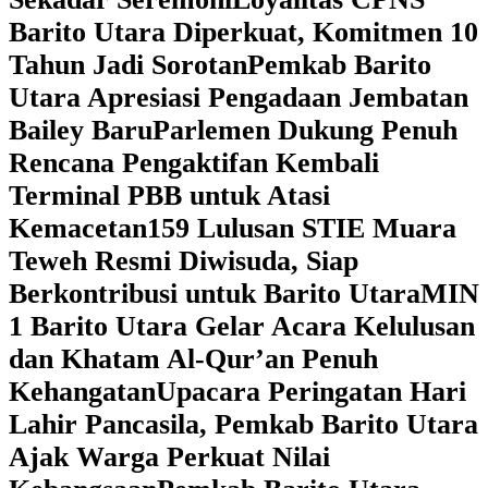
Barito Utara Diperkuat, Komitmen 10
Tahun Jadi Sorotan
Pemkab Barito
Utara Apresiasi Pengadaan Jembatan
Bailey Baru
Parlemen Dukung Penuh
Rencana Pengaktifan Kembali
Terminal PBB untuk Atasi
Kemacetan
159 Lulusan STIE Muara
Teweh Resmi Diwisuda, Siap
Berkontribusi untuk Barito Utara
MIN
1 Barito Utara Gelar Acara Kelulusan
dan Khatam Al-Qur’an Penuh
Kehangatan
Upacara Peringatan Hari
Lahir Pancasila, Pemkab Barito Utara
Ajak Warga Perkuat Nilai