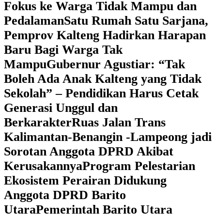
Fokus ke Warga Tidak Mampu dan
Pedalaman
‎Satu Rumah Satu Sarjana,
Pemprov Kalteng Hadirkan Harapan
Baru Bagi Warga Tak
Mampu
‎Gubernur Agustiar: “Tak
Boleh Ada Anak Kalteng yang Tidak
Sekolah” – Pendidikan Harus Cetak
Generasi Unggul dan
Berkarakter
Ruas Jalan Trans
Kalimantan-Benangin -Lampeong jadi
Sorotan Anggota DPRD Akibat
Kerusakannya
Program Pelestarian
Ekosistem Perairan Didukung
Anggota DPRD Barito
Utara
Pemerintah Barito Utara