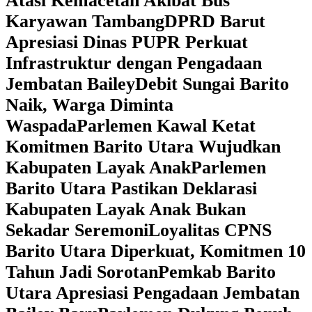
Atasi Kemacetan Akibat Bus
Karyawan Tambang
DPRD Barut
Apresiasi Dinas PUPR Perkuat
Infrastruktur dengan Pengadaan
Jembatan Bailey
Debit Sungai Barito
Naik, Warga Diminta
Waspada
Parlemen Kawal Ketat
Komitmen Barito Utara Wujudkan
Kabupaten Layak Anak
Parlemen
Barito Utara Pastikan Deklarasi
Kabupaten Layak Anak Bukan
Sekadar Seremoni
Loyalitas CPNS
Barito Utara Diperkuat, Komitmen 10
Tahun Jadi Sorotan
Pemkab Barito
Utara Apresiasi Pengadaan Jembatan