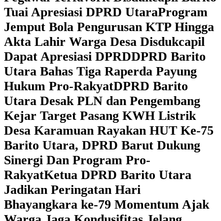
Tuai Apresiasi DPRD Utara
Program
Jemput Bola Pengurusan KTP Hingga
Akta Lahir Warga Desa Disdukcapil
Dapat Apresiasi DPRD
DPRD Barito
Utara Bahas Tiga Raperda Payung
Hukum Pro-Rakyat
DPRD Barito
Utara Desak PLN dan Pengembang
Kejar Target Pasang KWH Listrik
Desa Karamuan
Rayakan HUT Ke-75
Barito Utara, DPRD Barut Dukung
Sinergi Dan Program Pro-
Rakyat
Ketua DPRD Barito Utara
Jadikan Peringatan Hari
Bhayangkara ke-79 Momentum Ajak
Warga Jaga Kondusifitas Jelang