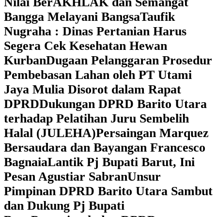
Nilai BerAKHLAK dan Semangat
Bangga Melayani Bangsa
Taufik
Nugraha : Dinas Pertanian Harus
Segera Cek Kesehatan Hewan
Kurban
Dugaan Pelanggaran Prosedur
Pembebasan Lahan oleh PT Utami
Jaya Mulia Disorot dalam Rapat
DPRD
Dukungan DPRD Barito Utara
terhadap Pelatihan Juru Sembelih
Halal (JULEHA)
Persaingan Marquez
Bersaudara dan Bayangan Francesco
Bagnaia
Lantik Pj Bupati Barut, Ini
Pesan Agustiar Sabran
Unsur
Pimpinan DPRD Barito Utara Sambut
dan Dukung Pj Bupati