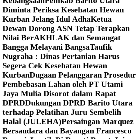
Kebangsaan
Pemkab Barito Utara
Diminta Periksa Kesehatan Hewan
Kurban Jelang Idul Adha
Ketua
Dewan Dorong ASN Tetap Terapkan
Nilai BerAKHLAK dan Semangat
Bangga Melayani Bangsa
Taufik
Nugraha : Dinas Pertanian Harus
Segera Cek Kesehatan Hewan
Kurban
Dugaan Pelanggaran Prosedur
Pembebasan Lahan oleh PT Utami
Jaya Mulia Disorot dalam Rapat
DPRD
Dukungan DPRD Barito Utara
terhadap Pelatihan Juru Sembelih
Halal (JULEHA)
Persaingan Marquez
Bersaudara dan Bayangan Francesco