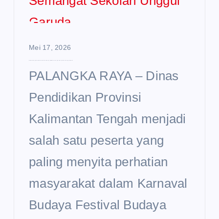
Mei 17, 2026
Disdik Kalteng Curi Perhatian di Karnaval Budaya FBIM 2026, Usung Semangat Sekolah Unggul Garuda
PALANGKA RAYA – Dinas
Pendidikan Provinsi
Kalimantan Tengah menjadi
salah satu peserta yang
paling menyita perhatian
masyarakat dalam Karnaval
Budaya Festival Budaya