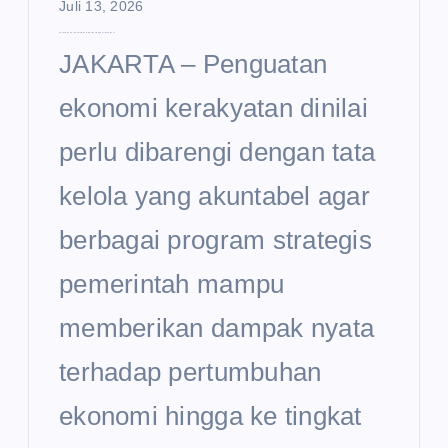
Juli 13, 2026
Ekonomi Kerakyatan Dinilai Perlu Diperkuat hingga Tingkat Desa
JAKARTA – Penguatan
ekonomi kerakyatan dinilai
perlu dibarengi dengan tata
kelola yang akuntabel agar
berbagai program strategis
pemerintah mampu
memberikan dampak nyata
terhadap pertumbuhan
ekonomi hingga ke tingkat