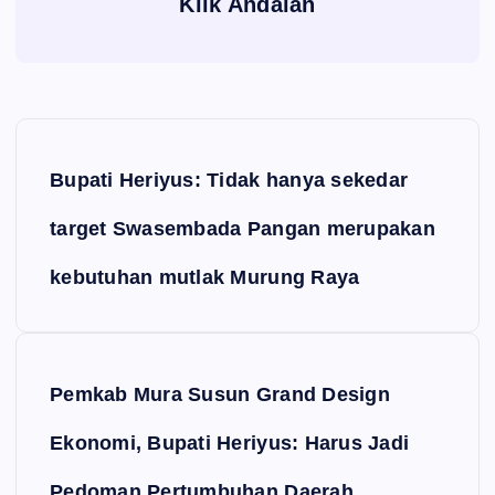
Klik Andalan
Navigasi pos
Bupati Heriyus: Tidak hanya sekedar
target Swasembada Pangan merupakan
kebutuhan mutlak Murung Raya
Pemkab Mura Susun Grand Design
Ekonomi, Bupati Heriyus: Harus Jadi
Pedoman Pertumbuhan Daerah