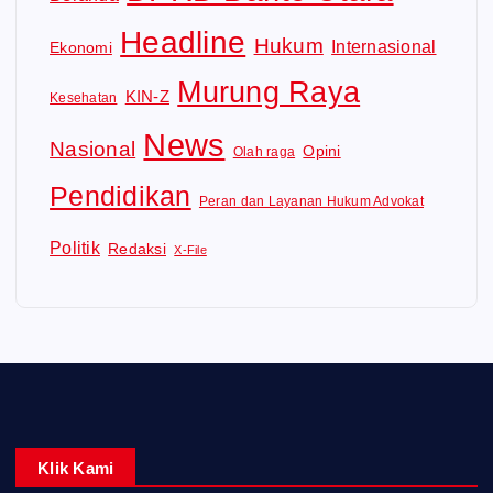
Headline
Hukum
Internasional
Ekonomi
Murung Raya
KIN-Z
Kesehatan
News
Nasional
Opini
Olah raga
Pendidikan
Peran dan Layanan Hukum Advokat
Politik
Redaksi
X-File
Klik Kami