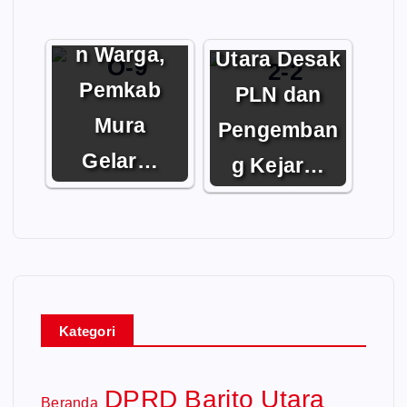
Keselamata
DPRD Barito
n Warga,
Utara Desak
Pemkab
PLN dan
Mura
Pengemban
Gelar…
g Kejar…
Kategori
DPRD Barito Utara
Beranda