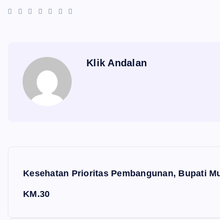
Klik Andalan
N
a
Kesehatan Prioritas Pembangunan, Bupati M
v
KM.30
i