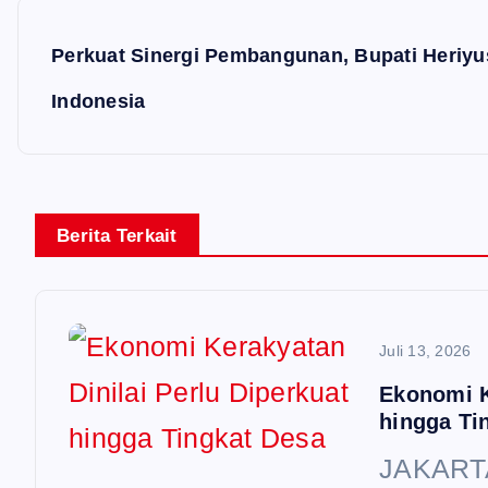
g
Perkuat Sinergi Pembangunan, Bupati Heriyu
a
Indonesia
s
i
p
Berita Terkait
o
s
Juli 13, 2026
Ekonomi K
hingga Ti
JAKARTA