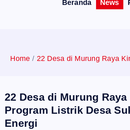
Beranda
News
n
t
Home
22 Desa di Murung Raya Kin
22 Desa di Murung Raya 
Program Listrik Desa Su
Energi