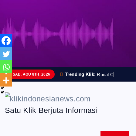
S
k
i
p
t
o
Trending Klik:
R
u
d
a
l
C
a
n
g
g
i
h
SAB. AGU 8TH, 2026
c
o
n
Satu Klik Berjuta Informasi
t
e