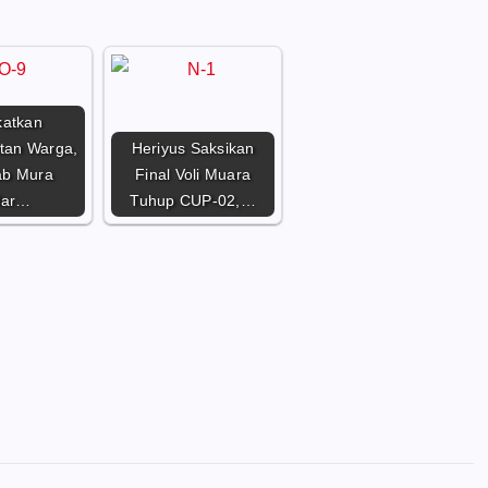
katkan
tan Warga,
Heriyus Saksikan
b Mura
Final Voli Muara
lar…
Tuhup CUP-02,…