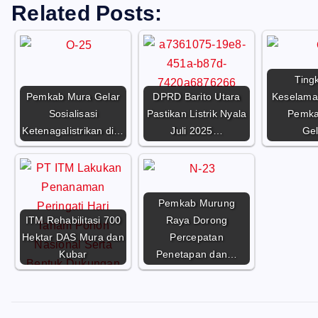
Related Posts:
Ting
Pemkab Mura Gelar
DPRD Barito Utara
Keselama
Sosialisasi
Pastikan Listrik Nyala
Pemka
Ketenagalistrikan di…
Juli 2025…
Ge
Pemkab Murung
ITM Rehabilitasi 700
Raya Dorong
Hektar DAS Mura dan
Percepatan
Kubar
Penetapan dan…