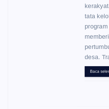
kerakyat
tata kel
program
memberi
pertumbu
desa. T
Baca sele