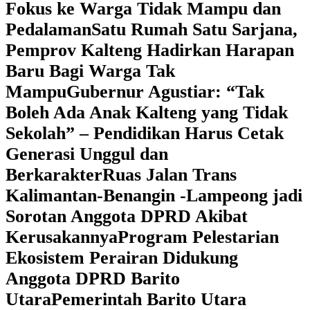
Fokus ke Warga Tidak Mampu dan
Pedalaman
‎Satu Rumah Satu Sarjana,
Pemprov Kalteng Hadirkan Harapan
Baru Bagi Warga Tak
Mampu
‎Gubernur Agustiar: “Tak
Boleh Ada Anak Kalteng yang Tidak
Sekolah” – Pendidikan Harus Cetak
Generasi Unggul dan
Berkarakter
Ruas Jalan Trans
Kalimantan-Benangin -Lampeong jadi
Sorotan Anggota DPRD Akibat
Kerusakannya
Program Pelestarian
Ekosistem Perairan Didukung
Anggota DPRD Barito
Utara
Pemerintah Barito Utara