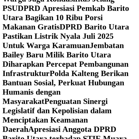
PSU
DPRD Apresiasi Pemkab Barito
Utara Bagikan 10 Ribu Porsi
Makanan Gratis
DPRD Barito Utara
Pastikan Listrik Nyala Juli 2025
Untuk Warga Karamuan
Jembatan
Bailey Baru Milik Barito Utara
Diharapkan Percepat Pembangunan
Infrastruktur
Polda Kalteng Berikan
Bantuan Sosial, Perkuat Hubungan
Humanis dengan
Masyarakat
Penguatan Sinergi
Legislatif dan Kepolisian dalam
Menciptakan Keamanan
Daerah
Apresiasi Anggota DPRD
Barito Utara terhadap STIE Muara