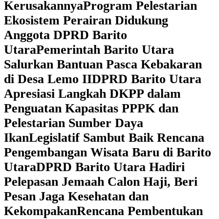
Kerusakannya
Program Pelestarian
Ekosistem Perairan Didukung
Anggota DPRD Barito
Utara
Pemerintah Barito Utara
Salurkan Bantuan Pasca Kebakaran
di Desa Lemo II
DPRD Barito Utara
Apresiasi Langkah DKPP dalam
Penguatan Kapasitas PPPK dan
Pelestarian Sumber Daya
Ikan
Legislatif Sambut Baik Rencana
Pengembangan Wisata Baru di Barito
Utara
DPRD Barito Utara Hadiri
Pelepasan Jemaah Calon Haji, Beri
Pesan Jaga Kesehatan dan
Kekompakan
Rencana Pembentukan