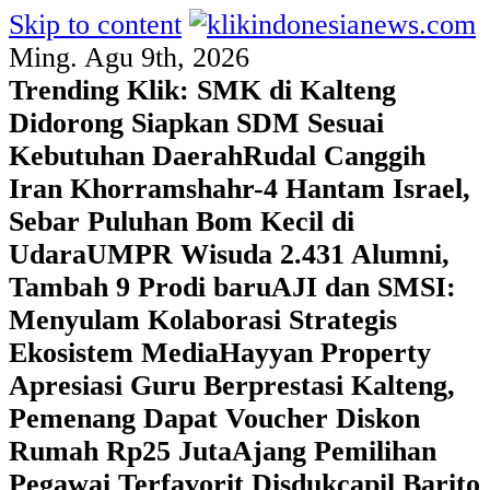
Skip to content
Ming. Agu 9th, 2026
Trending Klik:
SMK di Kalteng
Didorong Siapkan SDM Sesuai
Kebutuhan Daerah
Rudal Canggih
Iran Khorramshahr-4 Hantam Israel,
Sebar Puluhan Bom Kecil di
Udara
UMPR Wisuda 2.431 Alumni,
Tambah 9 Prodi baru
AJI dan SMSI:
Menyulam Kolaborasi Strategis
Ekosistem Media
Hayyan Property
Apresiasi Guru Berprestasi Kalteng,
Pemenang Dapat Voucher Diskon
Rumah Rp25 Juta
Ajang Pemilihan
Pegawai Terfavorit Disdukcapil Barito