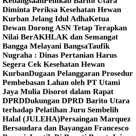
Kebangsaan
Pemkab Barito Utara
Diminta Periksa Kesehatan Hewan
Kurban Jelang Idul Adha
Ketua
Dewan Dorong ASN Tetap Terapkan
Nilai BerAKHLAK dan Semangat
Bangga Melayani Bangsa
Taufik
Nugraha : Dinas Pertanian Harus
Segera Cek Kesehatan Hewan
Kurban
Dugaan Pelanggaran Prosedur
Pembebasan Lahan oleh PT Utami
Jaya Mulia Disorot dalam Rapat
DPRD
Dukungan DPRD Barito Utara
terhadap Pelatihan Juru Sembelih
Halal (JULEHA)
Persaingan Marquez
Bersaudara dan Bayangan Francesco