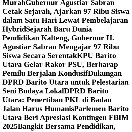
Murah
Gubernur Agustiar Sabran
Cetak Sejarah, Ajarkan 97 Ribu Siswa
dalam Satu Hari Lewat Pembelajaran
Hybrid
Sejarah Baru Dunia
Pendidikan Kalteng, Gubernur H.
Agustiar Sabran Mengajar 97 Ribu
Siswa Secara Serentak
KPU Barito
Utara Gelar Rakor PSU, Berharap
Pemilu Berjalan Kondusif
Dukungan
DPRD Barito Utara untuk Pelestarian
Seni Budaya Lokal
DPRD Barito
Utara: Penertiban PKL di Badan
Jalan Harus Humanis
Parlemen Barito
Utara Beri Apresiasi Kontingen FBIM
2025
‎Bangkit Bersama Pendidikan,