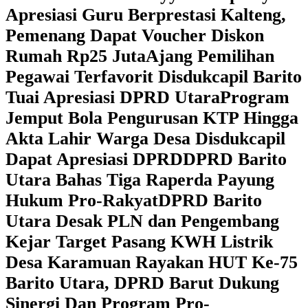
Apresiasi Guru Berprestasi Kalteng,
Pemenang Dapat Voucher Diskon
Rumah Rp25 Juta
Ajang Pemilihan
Pegawai Terfavorit Disdukcapil Barito
Tuai Apresiasi DPRD Utara
Program
Jemput Bola Pengurusan KTP Hingga
Akta Lahir Warga Desa Disdukcapil
Dapat Apresiasi DPRD
DPRD Barito
Utara Bahas Tiga Raperda Payung
Hukum Pro-Rakyat
DPRD Barito
Utara Desak PLN dan Pengembang
Kejar Target Pasang KWH Listrik
Desa Karamuan
Rayakan HUT Ke-75
Barito Utara, DPRD Barut Dukung
Sinergi Dan Program Pro-