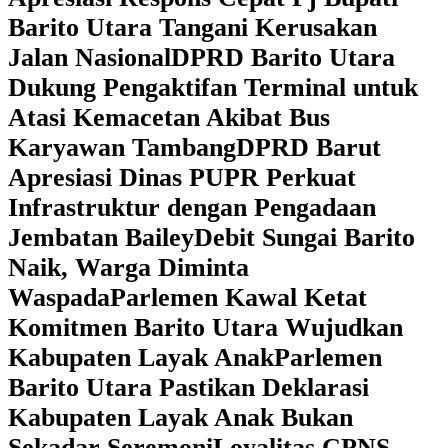
Barito Utara Tangani Kerusakan
Jalan Nasional
DPRD Barito Utara
Dukung Pengaktifan Terminal untuk
Atasi Kemacetan Akibat Bus
Karyawan Tambang
DPRD Barut
Apresiasi Dinas PUPR Perkuat
Infrastruktur dengan Pengadaan
Jembatan Bailey
Debit Sungai Barito
Naik, Warga Diminta
Waspada
Parlemen Kawal Ketat
Komitmen Barito Utara Wujudkan
Kabupaten Layak Anak
Parlemen
Barito Utara Pastikan Deklarasi
Kabupaten Layak Anak Bukan
Sekadar Seremoni
Loyalitas CPNS