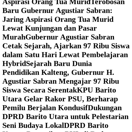
Aspirasi Orang Tua Murid
‎Terobosan
Baru Gubernur Agustiar Sabran:
Jaring Aspirasi Orang Tua Murid
Lewat Kunjungan dan Pasar
Murah
Gubernur Agustiar Sabran
Cetak Sejarah, Ajarkan 97 Ribu Siswa
dalam Satu Hari Lewat Pembelajaran
Hybrid
Sejarah Baru Dunia
Pendidikan Kalteng, Gubernur H.
Agustiar Sabran Mengajar 97 Ribu
Siswa Secara Serentak
KPU Barito
Utara Gelar Rakor PSU, Berharap
Pemilu Berjalan Kondusif
Dukungan
DPRD Barito Utara untuk Pelestarian
Seni Budaya Lokal
DPRD Barito