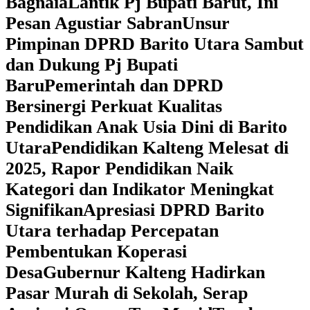
Bagnaia
Lantik Pj Bupati Barut, Ini
Pesan Agustiar Sabran
Unsur
Pimpinan DPRD Barito Utara Sambut
dan Dukung Pj Bupati
Baru
Pemerintah dan DPRD
Bersinergi Perkuat Kualitas
Pendidikan Anak Usia Dini di Barito
Utara
‎Pendidikan Kalteng Melesat di
2025, Rapor Pendidikan Naik
Kategori dan Indikator Meningkat
Signifikan
Apresiasi DPRD Barito
Utara terhadap Percepatan
Pembentukan Koperasi
Desa
‎Gubernur Kalteng Hadirkan
Pasar Murah di Sekolah, Serap