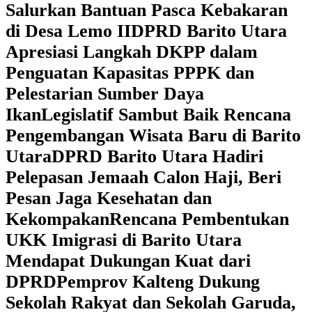
Salurkan Bantuan Pasca Kebakaran
di Desa Lemo II
DPRD Barito Utara
Apresiasi Langkah DKPP dalam
Penguatan Kapasitas PPPK dan
Pelestarian Sumber Daya
Ikan
Legislatif Sambut Baik Rencana
Pengembangan Wisata Baru di Barito
Utara
DPRD Barito Utara Hadiri
Pelepasan Jemaah Calon Haji, Beri
Pesan Jaga Kesehatan dan
Kekompakan
Rencana Pembentukan
UKK Imigrasi di Barito Utara
Mendapat Dukungan Kuat dari
DPRD
‎Pemprov Kalteng Dukung
Sekolah Rakyat dan Sekolah Garuda,