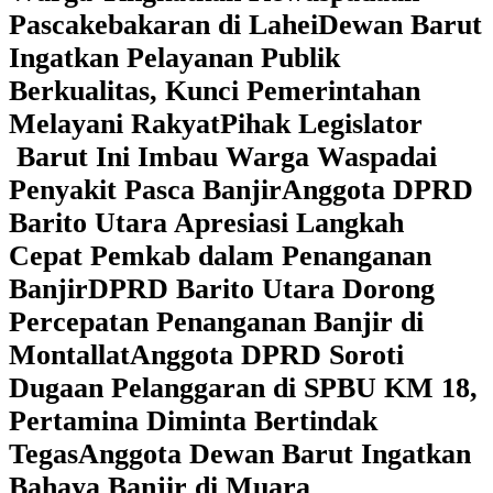
Pascakebakaran di Lahei
Dewan Barut
Ingatkan Pelayanan Publik
Berkualitas, Kunci Pemerintahan
Melayani Rakyat
Pihak Legislator
Barut Ini Imbau Warga Waspadai
Penyakit Pasca Banjir
Anggota DPRD
Barito Utara Apresiasi Langkah
Cepat Pemkab dalam Penanganan
Banjir
DPRD Barito Utara Dorong
Percepatan Penanganan Banjir di
Montallat
Anggota DPRD Soroti
Dugaan Pelanggaran di SPBU KM 18,
Pertamina Diminta Bertindak
Tegas
Anggota Dewan Barut Ingatkan
Bahaya Banjir di Muara