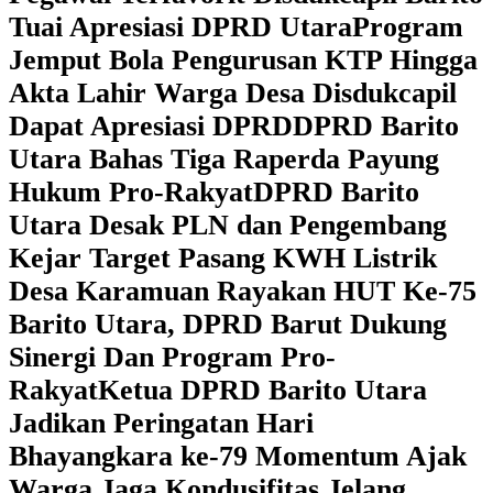
Tuai Apresiasi DPRD Utara
Program
Jemput Bola Pengurusan KTP Hingga
Akta Lahir Warga Desa Disdukcapil
Dapat Apresiasi DPRD
DPRD Barito
Utara Bahas Tiga Raperda Payung
Hukum Pro-Rakyat
DPRD Barito
Utara Desak PLN dan Pengembang
Kejar Target Pasang KWH Listrik
Desa Karamuan
Rayakan HUT Ke-75
Barito Utara, DPRD Barut Dukung
Sinergi Dan Program Pro-
Rakyat
Ketua DPRD Barito Utara
Jadikan Peringatan Hari
Bhayangkara ke-79 Momentum Ajak
Warga Jaga Kondusifitas Jelang