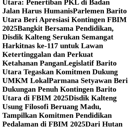
Utara: Penertiban PKL di Badan
Jalan Harus Humanis
Parlemen Barito
Utara Beri Apresiasi Kontingen FBIM
2025
‎Bangkit Bersama Pendidikan,
Disdik Kalteng Serukan Semangat
Harkitnas ke-117 untuk Lawan
Ketertinggalan dan Perkuat
Ketahanan Pangan
Legislatif Barito
Utara Tegaskan Komitmen Dukung
UMKM Lokal
Parmana Setyawan Beri
Dukungan Penuh Kontingen Barito
Utara di FBIM 2025
Disdik Kalteng
Usung Filosofi Beruang Madu,
Tampilkan Komitmen Pendidikan
Pedalaman di FBIM 2025
‎Dari Hutan