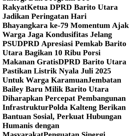
Rakyat
Ketua DPRD Barito Utara
Jadikan Peringatan Hari
Bhayangkara ke-79 Momentum Ajak
Warga Jaga Kondusifitas Jelang
PSU
DPRD Apresiasi Pemkab Barito
Utara Bagikan 10 Ribu Porsi
Makanan Gratis
DPRD Barito Utara
Pastikan Listrik Nyala Juli 2025
Untuk Warga Karamuan
Jembatan
Bailey Baru Milik Barito Utara
Diharapkan Percepat Pembangunan
Infrastruktur
Polda Kalteng Berikan
Bantuan Sosial, Perkuat Hubungan
Humanis dengan
Masyarakat
Penguatan Sinergi