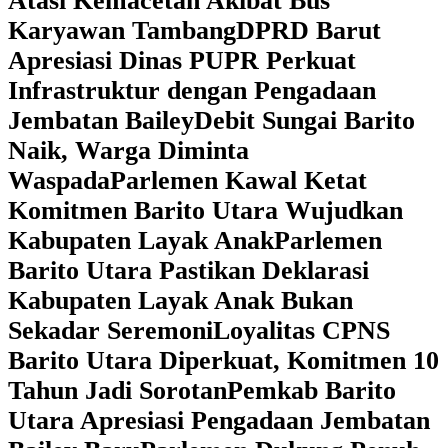
Atasi Kemacetan Akibat Bus
Karyawan Tambang
DPRD Barut
Apresiasi Dinas PUPR Perkuat
Infrastruktur dengan Pengadaan
Jembatan Bailey
Debit Sungai Barito
Naik, Warga Diminta
Waspada
Parlemen Kawal Ketat
Komitmen Barito Utara Wujudkan
Kabupaten Layak Anak
Parlemen
Barito Utara Pastikan Deklarasi
Kabupaten Layak Anak Bukan
Sekadar Seremoni
Loyalitas CPNS
Barito Utara Diperkuat, Komitmen 10
Tahun Jadi Sorotan
Pemkab Barito
Utara Apresiasi Pengadaan Jembatan