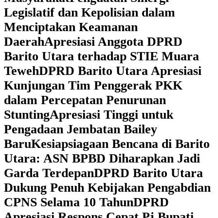
Legislatif dan Kepolisian dalam
Menciptakan Keamanan
Daerah
Apresiasi Anggota DPRD
Barito Utara terhadap STIE Muara
Teweh
DPRD Barito Utara Apresiasi
Kunjungan Tim Penggerak PKK
dalam Percepatan Penurunan
Stunting
Apresiasi Tinggi untuk
Pengadaan Jembatan Bailey
Baru
Kesiapsiagaan Bencana di Barito
Utara: ASN BPBD Diharapkan Jadi
Garda Terdepan
DPRD Barito Utara
Dukung Penuh Kebijakan Pengabdian
CPNS Selama 10 Tahun
DPRD
Apresiasi Respons Cepat Pj Bupati