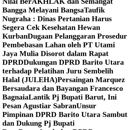
Nilai BerAKHLAK dan Semangat
Bangga Melayani Bangsa
Taufik
Nugraha : Dinas Pertanian Harus
Segera Cek Kesehatan Hewan
Kurban
Dugaan Pelanggaran Prosedur
Pembebasan Lahan oleh PT Utami
Jaya Mulia Disorot dalam Rapat
DPRD
Dukungan DPRD Barito Utara
terhadap Pelatihan Juru Sembelih
Halal (JULEHA)
Persaingan Marquez
Bersaudara dan Bayangan Francesco
Bagnaia
Lantik Pj Bupati Barut, Ini
Pesan Agustiar Sabran
Unsur
Pimpinan DPRD Barito Utara Sambut
dan Dukung Pj Bupati