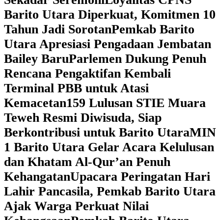
Barito Utara Diperkuat, Komitmen 10
Tahun Jadi Sorotan
Pemkab Barito
Utara Apresiasi Pengadaan Jembatan
Bailey Baru
Parlemen Dukung Penuh
Rencana Pengaktifan Kembali
Terminal PBB untuk Atasi
Kemacetan
159 Lulusan STIE Muara
Teweh Resmi Diwisuda, Siap
Berkontribusi untuk Barito Utara
MIN
1 Barito Utara Gelar Acara Kelulusan
dan Khatam Al-Qur’an Penuh
Kehangatan
Upacara Peringatan Hari
Lahir Pancasila, Pemkab Barito Utara
Ajak Warga Perkuat Nilai