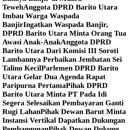
Teweh
Anggota DPRD Barito Utara
Imbau Warga Waspada
Banjir
Ingatkan Waspada Banjir,
DPRD Barito Utara Minta Orang Tua
Awasi Anak-Anak
Anggota DPRD
Barito Utara Dari Komisi III Soroti
Lambannya Perbaikan Jembatan Sei
Talino Kecil
Parlemen DPRD Barito
Utara Gelar Dua Agenda Rapat
Paripurna Pertama
Pihak DPRD
Barito Utara Minta PT Pada Idi
Segera Selesaikan Pembayaran Ganti
Rugi Lahan
Pihak Dewan Barut Minta
Instansi Vertikal Dapatkan Dukungan
Pembangunan
Pihak Dewan Dukung