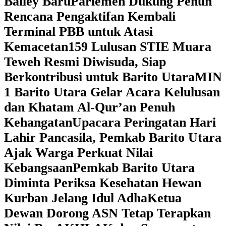
Bailey Baru
Parlemen Dukung Penuh
Rencana Pengaktifan Kembali
Terminal PBB untuk Atasi
Kemacetan
159 Lulusan STIE Muara
Teweh Resmi Diwisuda, Siap
Berkontribusi untuk Barito Utara
MIN
1 Barito Utara Gelar Acara Kelulusan
dan Khatam Al-Qur’an Penuh
Kehangatan
Upacara Peringatan Hari
Lahir Pancasila, Pemkab Barito Utara
Ajak Warga Perkuat Nilai
Kebangsaan
Pemkab Barito Utara
Diminta Periksa Kesehatan Hewan
Kurban Jelang Idul Adha
Ketua
Dewan Dorong ASN Tetap Terapkan