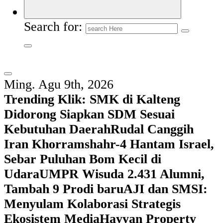
Search for:
Ming. Agu 9th, 2026
Trending Klik:
SMK di Kalteng
Didorong Siapkan SDM Sesuai
Kebutuhan Daerah
Rudal Canggih
Iran Khorramshahr-4 Hantam Israel,
Sebar Puluhan Bom Kecil di
Udara
UMPR Wisuda 2.431 Alumni,
Tambah 9 Prodi baru
AJI dan SMSI:
Menyulam Kolaborasi Strategis
Ekosistem Media
Hayyan Property