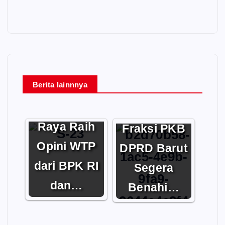
Berita lainnnya
Pemkab
Pemkab
Murung
Diminta
Raya Raih
Fraksi PKB
Opini WTP
DPRD Barut
dari BPK RI
Segera
dan…
Benahi…