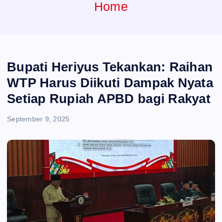
e
Home
n
t
Bupati Heriyus Tekankan: Raihan
WTP Harus Diikuti Dampak Nyata
Setiap Rupiah APBD bagi Rakyat
September 9, 2025