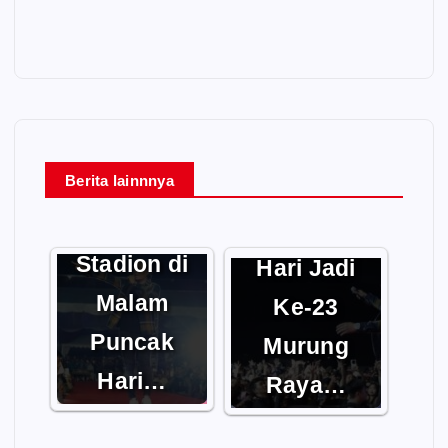
Ribuan
Malam
Berita lainnnya
Warga
Puncak
Penuhi
Peringatan
Stadion di
Hari Jadi
Malam
Ke-23
Puncak
Murung
Hari…
Raya…