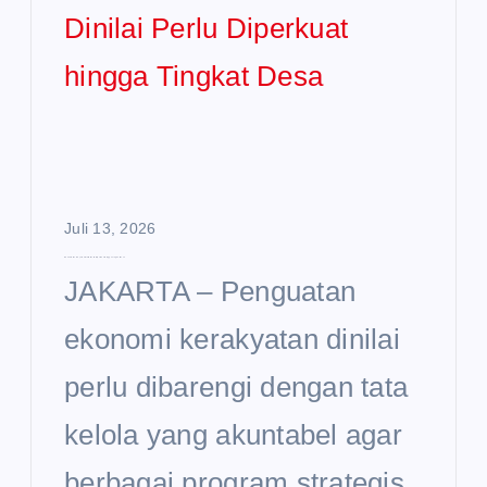
Juli 13, 2026
Ekonomi Kerakyatan Dinilai Perlu Diperkuat hingga Tingkat Desa
JAKARTA – Penguatan
ekonomi kerakyatan dinilai
perlu dibarengi dengan tata
kelola yang akuntabel agar
berbagai program strategis